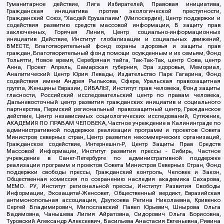
Гуманитарное действие, Лига Избирателей, Правовая инициатива,
Гражданская инициатива против экологической преступности,
Гражданский Союз, "Хасдей Ерушалаим" (Милосердие), Центр поддержки и
содействия развитию средств массовой информации, В защиту прав
заключенных, Горячая Линия, Центр социально-информационных
инициатив Действие, Институт глобализации и социальных движений,
ВМЕСТЕ, Благотворительный фонд охраны здоровья и защиты прав
граждан, Благотворительный фонд помощи осужденным и их семьям, Фонд
Тольятти, Новое время, Серебряная тайга, Так-Так-Так, центр Сова, центр
Анна, Проект Апрель, Самарская губерния, Эра здоровья, Мемориал,
Аналитический Центр Юрия Левады, Издательство Парк Гагарина, Фонд
содействия имени Андрея Рылькова, Сфера, Уральская правозащитная
группа, Женщины Евразии, СИБАЛЬТ, Институт прав человека, Фонд защиты
гласности, Российский исследовательский центр по правам человека,
Дальневосточный центр развития гражданских инициатив и социального
партнерства, Пермский региональный правозащитный центр, Гражданское
действие, Центр независимых социологических исследований, Сутяжник,
АКАДЕМИЯ ПО ПРАВАМ ЧЕЛОВЕКА, Частное учреждение в Калининграде по
административной поддержке реализации программ и проектов Совета
Министров северных стран, Центр развития некоммерческих организаций,
Гражданское содействие, Интернешнл-Р, Центр Защиты Прав Средств
Массовой Информации, Институт развития прессы - Сибирь, Частное
учреждение в Санкт-Петербурге по административной поддержке
реализации программ и проектов Совета Министров Северных Стран, Фонд
поддержки свободы прессы, Гражданский контроль, Человек и Закон,
Общественная комиссия по сохранению наследия академика Сахарова,
МЕМО. РУ, Институт региональной прессы, Институт Развития Свободы
Информации, Экозащита!-Женсовет, Общественный вердикт, Евразийская
антимонопольная ассоциация, Дзугкоева Регина Николаевна, Кривенко
Сергей Владимирович, Милославский Павел Юрьевич, Шнырова Ольга
Вадимовна, Чанышева Лилия Айратовна, Сидорович Ольга Борисовна,
Туровский Александр Алексеевич, Васильева Анастасия Евгеньевна, Ривина