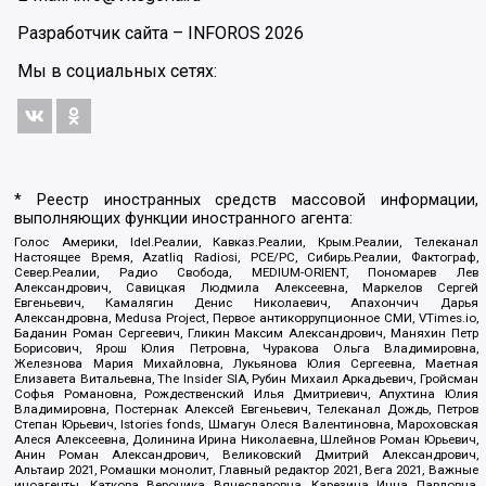
Разработчик сайта –
INFOROS
2026
Мы в социальных сетях:
* Реестр иностранных средств массовой информации,
выполняющих функции иностранного агента:
Голос Америки, Idel.Реалии, Кавказ.Реалии, Крым.Реалии, Телеканал
Настоящее Время, Azatliq Radiosi, PCE/PC, Сибирь.Реалии, Фактограф,
Север.Реалии, Радио Свобода, MEDIUM-ORIENT, Пономарев Лев
Александрович, Савицкая Людмила Алексеевна, Маркелов Сергей
Евгеньевич, Камалягин Денис Николаевич, Апахончич Дарья
Александровна, Medusa Project, Первое антикоррупционное СМИ, VTimes.io,
Баданин Роман Сергеевич, Гликин Максим Александрович, Маняхин Петр
Борисович, Ярош Юлия Петровна, Чуракова Ольга Владимировна,
Железнова Мария Михайловна, Лукьянова Юлия Сергеевна, Маетная
Елизавета Витальевна, The Insider SIA, Рубин Михаил Аркадьевич, Гройсман
Софья Романовна, Рождественский Илья Дмитриевич, Апухтина Юлия
Владимировна, Постернак Алексей Евгеньевич, Телеканал Дождь, Петров
Степан Юрьевич, Istories fonds, Шмагун Олеся Валентиновна, Мароховская
Алеся Алексеевна, Долинина Ирина Николаевна, Шлейнов Роман Юрьевич,
Анин Роман Александрович, Великовский Дмитрий Александрович,
Альтаир 2021, Ромашки монолит, Главный редактор 2021, Вега 2021, Важные
иноагенты, Каткова Вероника Вячеславовна, Карезина Инна Павловна,