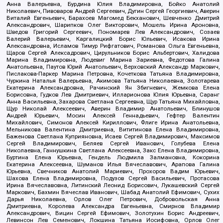
Анна Валерьевна, Бурдина Юлия Владимировна, Бойко Анатолий
Николаевич, Пивоваров Андрей Сергеевич, Дугин Сергей Георгиевич, Аверин
Виталий Евгеньевич, Барахоев Магомед Бекханович, Шевченко Дмитрий
Александрович, Шарипков Олег Викторович, Мошель Ирина Ароновна,
Шведов Григорий Сергеевич, Пономарев Лев Александрович, Созаев
Валерий Валерьевич, Каргалицкий Борис Юльевич, Исакова Ирина
Александровна, Исламов Тимур Рифгатович, Романова Ольга Евгеньевна,
Щаров Сергей Алексадрович, Цирульников Борис Альбертович, Халидова
Марина Владимировна, Людевиг Марина Зариевна, Федотова Галина
Анатольевна, Паутов Юрий Анатольевич, Верховский Александр Маркович,
Пислакова-Паркер Марина Петровна, Кочеткова Татьяна Владимировна,
Чуркина Наталья Валерьевна, Акимова Татьяна Николаевна, Золотарева
Екатерина Александровна, Рачинский Ян Збигневич, Жемкова Елена
Борисовна, Гудков Лев Дмитриевич, Илларионова Юлия Юрьевна, Саранг
Анна Васильевна, Захарова Светлана Сергеевна, Щур Татьяна Михайловна,
Щур Николай Алексеевич, Аверин Владимир Анатольевич, Блинушов
Андрей Юрьевич, Мосин Алексей Геннадьевич, Гефтер Валентин
Михайлович, Симонов Алексей Кириллович, Флиге Ирина Анатольевна,
Мельникова Валентина Дмитриевна, Вититинова Елена Владимировна,
Баженова Светлана Куприяновна, Исаев Сергей Владимирович, Максимов
Сергей Владимирович, Беляев Сергей Иванович, Голубева Елена
Николаевна, Ганнушкина Светлана Алексеевна, Закс Елена Владимировна,
Буртина Елена Юрьевна, Гендель Людмила Залмановна, Кокорина
Екатерина Алексеевна, Шуманов Илья Вячеславович, Арапова Галина
Юрьевна, Свечников Анатолий Мариевич, Прохоров Вадим Юрьевич,
Шахова Елена Владимировна, Подузов Сергей Васильевич, Протасова
Ирина Вячеславовна, Литинский Леонид Борисович, Лукашевский Сергей
Маркович, Бахмин Вячеслав Иванович, Шабад Анатолий Ефимович, Сухих
Дарья Николаевна, Орлов Олег Петрович, Добровольская Анна
Дмитриевна, Королева Александра Евгеньевна, Смирнов Владимир
Александрович, Вицин Сергей Ефимович, Золотухин Борис Андреевич,
Левинсон Лев Семенович, Локшина Татьяна Иосифовна, Орлов Олег