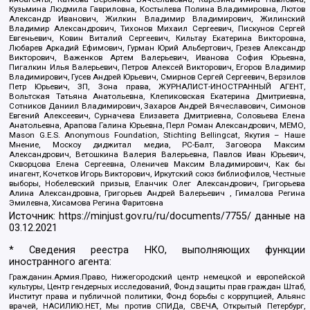
Кузьмина Людмила Гавриловна, Костылева Полина Владимировна, Лютов
Александр Иванович, Жилкин Владимир Владимирович, Жилинский
Владимир Александрович, Тихонов Михаил Сергеевич, Пискунов Сергей
Евгеньевич, Ковин Виталий Сергеевич, Кильтау Екатерина Викторовна,
Любарев Аркадий Ефимович, Гурман Юрий Альбертович, Грезев Александр
Викторович, Важенков Артем Валерьевич, Иванова София Юрьевна,
Пигалкин Илья Валерьевич, Петров Алексей Викторович, Егоров Владимир
Владимирович, Гусев Андрей Юрьевич, Смирнов Сергей Сергеевич, Верзилов
Петр Юрьевич, ЗП, Зона права, ЖУРНАЛИСТ-ИНОСТРАННЫЙ АГЕНТ,
Вольтская Татьяна Анатольевна, Клепиковская Екатерина Дмитриевна,
Сотников Даниил Владимирович, Захаров Андрей Вячеславович, Симонов
Евгений Алексеевич, Сурначева Елизавета Дмитриевна, Соловьева Елена
Анатольевна, Арапова Галина Юрьевна, Перл Роман Александрович, МЕМО,
Mason G.E.S. Anonymous Foundation, Stichting Bellingcat, Якутия – Наше
Мнение, Москоу диджитал медиа, РС-Балт, Заговора Максим
Александрович, Ветошкина Валерия Валерьевна, Павлов Иван Юрьевич,
Скворцова Елена Сергеевна, Оленичев Максим Владимирович, Как бы
инагент, Кочетков Игорь Викторович, Иркутский союз библиофилов, Честные
выборы, Нобелевский призыв, Еланчик Олег Александрович, Григорьева
Алина Александровна, Григорьев Андрей Валерьевич , Гималова Регина
Эмилевна, Хисамова Регина Фаритовна
Источник:
https://minjust.gov.ru/ru/documents/7755/
данные на
03.12.2021
* Сведения реестра НКО, выполняющих функции
иностранного агента:
Гражданин.Армия.Право, Нижегородский центр немецкой и европейской
культуры, Центр гендерных исследований, Фонд защиты прав граждан Штаб,
Институт права и публичной политики, Фонд борьбы с коррупцией, Альянс
врачей, НАСИЛИЮ.НЕТ, Мы против СПИДа, СВЕЧА, Открытый Петербург,