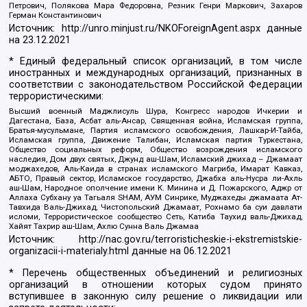
Петрович, Полякова Мара Федоровна, Резник Генри Маркович, Захаров
Герман Константинович
Источник:
http://unro.minjust.ru/NKOForeignAgent.aspx
данные
на
23.12.2021
* Единый федеральный список организаций, в том числе
иностранных и международных организаций, признанных в
соответствии с законодательством Российской Федерации
террористическими:
Высший военный Маджлисуль Шура, Конгресс народов Ичкерии и
Дагестана, База, Асбат аль-Ансар, Священная война, Исламская группа,
Братья-мусульмане, Партия исламского освобождения, Лашкар-И-Тайба,
Исламская группа, Движение Талибан, Исламская партия Туркестана,
Общество социальных реформ, Общество возрождения исламского
наследия, Дом двух святых, Джунд аш-Шам, Исламский джихад – Джамаат
моджахедов, Аль-Каида в странах исламского Магриба, Имарат Кавказ,
АБТО, Правый сектор, Исламское государство, Джабха аль-Нусра ли-Ахль
аш-Шам, Народное ополчение имени К. Минина и Д. Пожарского, Аджр от
Аллаха Субхану уа Тагьаля SHAM, АУМ Синрике, Муджахеды джамаата Ат-
Тавхида Валь-Джихад, Чистопольский Джамаат, Рохнамо ба суи давлати
исломи, Террористическое сообщество Сеть, Катиба Таухид валь-Джихад,
Хайят Тахрир аш-Шам, Ахлю Сунна Валь Джамаа
Источник:
http://nac.gov.ru/terroristicheskie-i-ekstremistskie-
organizacii-i-materialy.html
данные на
06.12.2021
* Перечень общественных объединений и религиозных
организаций в отношении которых судом принято
вступившее в законную силу решение о ликвидации или