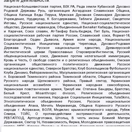
запрете деятельности:
Национал-большевистская партия, ВЕК РА, Рада земли Кубанской Духовно
Родовой Державы Русь, организация Асгардская Славянская Община,
Община Капища Веды Перуна, Мужская Духовная Семинария Духовное
Учреждение, Нурджулар, К Богодержавию, Таблиги Джамаат, Свидетели
Иеговы, Русское национальное единство, Национал-социалистическое
общество, Джамаат мувахидов, Объединенный Вилайат Кабарды, Балкарии
и Карачая, Союз славян, Ат-Такфир Валь-Хиджра, Пит Буль, Национал-
социалистическая рабочая партия России, Славянский союз, Формат-18,
Благородный Орден Дьявола, Армия воли народа, Национальная
Социалистическая Инициатива города Череповца, Духовно-Родовая
Держава Русь, Русское национальное единство, Древнерусской
Инглистической церкви Православных Староверов-Инглингов, Русский
общенациональный союз, Движение против нелегальной иммиграции,
Кровь и Честь, О свободе совести и о религиозных объединениях, Омская
организация общественного политического движения Русское
национальное единство, Северное Братство, Клуб Болельщиков Футбольного
Клуба Динамо, Файзрахманисты, Мусульманская религиозная организация
п. Боровский Тюменского района Тюменской области, Община Коренного
Русского народа Щелковского района, Правый сектор, Украинская
национальная ассамблея – Украинская народная самооборона,
Украинская повстанческая армия, Тризуб им. Степана Бандеры, Братство,
Белый Крест, Misanthropic division, Религиозное объединение
последователей инглиизма, Народная Социальная Инициатива, TulaSkins,
Этнополитическое объединение Русские, Русское национальное
объединение Атака, Мечеть Мирмамеда, Община Коренного Русского
народа г. Астрахани, ВОЛЯ, Меджлис крымскотатарского народа, Рубеж
Севера, ТОЙС, О противодействии экстремистской деятельности,
РЕВТАТПОД, Артподготовка, Штольц, В честь иконы Божией Матери
Державная, Сектор 16, Независимость, Фирма, Молодежная правозащитная
группа МПГ, Курсом Правды и Единения, Каракольская инициативная
группа, Автоград Крю, Союз Славянских Сил Руси, Алля-Аят,