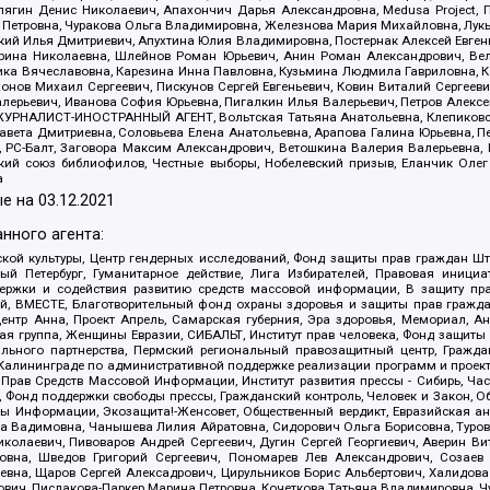
ягин Денис Николаевич, Апахончич Дарья Александровна, Medusa Project, П
етровна, Чуракова Ольга Владимировна, Железнова Мария Михайловна, Лукьян
й Илья Дмитриевич, Апухтина Юлия Владимировна, Постернак Алексей Евгеньев
рина Николаевна, Шлейнов Роман Юрьевич, Анин Роман Александрович, Вел
оника Вячеславовна, Карезина Инна Павловна, Кузьмина Людмила Гавриловна
ов Михаил Сергеевич, Пискунов Сергей Евгеньевич, Ковин Виталий Сергеевич
алерьевич, Иванова София Юрьевна, Пигалкин Илья Валерьевич, Петров Алексе
а, ЖУРНАЛИСТ-ИНОСТРАННЫЙ АГЕНТ, Вольтская Татьяна Анатольевна, Клепиков
авета Дмитриевна, Соловьева Елена Анатольевна, Арапова Галина Юрьевна, П
иа, РС-Балт, Заговора Максим Александрович, Ветошкина Валерия Валерьевна
ский союз библиофилов, Честные выборы, Нобелевский призыв, Еланчик Олег
а
е на
03.12.2021
нного агента:
ой культуры, Центр гендерных исследований, Фонд защиты прав граждан Шта
 Петербург, Гуманитарное действие, Лига Избирателей, Правовая инициат
держки и содействия развитию средств массовой информации, В защиту п
ий, ВМЕСТЕ, Благотворительный фонд охраны здоровья и защиты прав граж
, центр Анна, Проект Апрель, Самарская губерния, Эра здоровья, Мемориал,
я группа, Женщины Евразии, СИБАЛЬТ, Институт прав человека, Фонд защиты 
льного партнерства, Пермский региональный правозащитный центр, Граждан
лининграде по административной поддержке реализации программ и проекто
 Прав Средств Массовой Информации, Институт развития прессы - Сибирь, Ча
, Фонд поддержки свободы прессы, Гражданский контроль, Человек и Закон, 
оды Информации, Экозащита!-Женсовет, Общественный вердикт, Евразийская а
 Вадимовна, Чанышева Лилия Айратовна, Сидорович Ольга Борисовна, Туровс
олаевич, Пивоваров Андрей Сергеевич, Дугин Сергей Георгиевич, Аверин В
вна, Шведов Григорий Сергеевич, Пономарев Лев Александрович, Созаев
евна, Щаров Сергей Алексадрович, Цирульников Борис Альбертович, Халидо
ович, Пислакова-Паркер Марина Петровна, Кочеткова Татьяна Владимировна, Ч