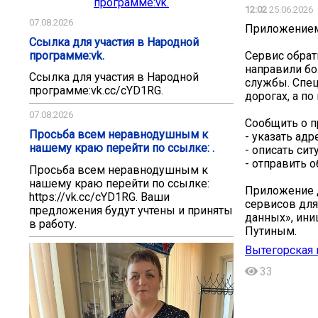
12:02
25.06.2026
07.08.2026
Приложением 
Ссылка для участия в Народной
программе:vk.
Сервис обрат
направили бо
Ссылка для участия в Народной
службы. Спец
программе:vk.cc/cYD1RG.
дорогах, а п
07.08.2026
Сообщить о п
Просьба всем неравнодушным к
- указать адр
нашему краю перейти по ссылке: .
- описать си
- отправить 
Просьба всем неравнодушным к
нашему краю перейти по ссылке:
Приложение д
https://vk.cc/cYD1RG. Ваши
сервисов для
предложения будут учтены и приняты
данных», ин
в работу.
Путиным.
Вытегорская 
33