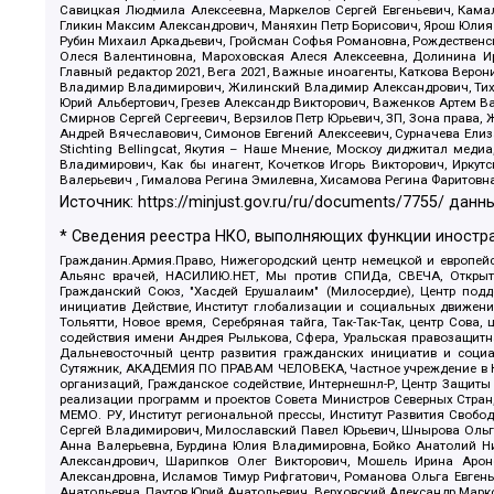
Савицкая Людмила Алексеевна, Маркелов Сергей Евгеньевич, Камал
Гликин Максим Александрович, Маняхин Петр Борисович, Ярош Юлия П
Рубин Михаил Аркадьевич, Гройсман Софья Романовна, Рождественски
Олеся Валентиновна, Мароховская Алеся Алексеевна, Долинина И
Главный редактор 2021, Вега 2021, Важные иноагенты, Каткова Вер
Владимир Владимирович, Жилинский Владимир Александрович, Тихон
Юрий Альбертович, Грезев Александр Викторович, Важенков Артем В
Смирнов Сергей Сергеевич, Верзилов Петр Юрьевич, ЗП, Зона прав
Андрей Вячеславович, Симонов Евгений Алексеевич, Сурначева Елиз
Stichting Bellingcat, Якутия – Наше Мнение, Москоу диджитал мед
Владимирович, Как бы инагент, Кочетков Игорь Викторович, Иркут
Валерьевич , Гималова Регина Эмилевна, Хисамова Регина Фаритовн
Источник:
https://minjust.gov.ru/ru/documents/7755/
данны
* Сведения реестра НКО, выполняющих функции иностра
Гражданин.Армия.Право, Нижегородский центр немецкой и европейск
Альянс врачей, НАСИЛИЮ.НЕТ, Мы против СПИДа, СВЕЧА, Открытый
Гражданский Союз, "Хасдей Ерушалаим" (Милосердие), Центр под
инициатив Действие, Институт глобализации и социальных движен
Тольятти, Новое время, Серебряная тайга, Так-Так-Так, центр Сова
содействия имени Андрея Рылькова, Сфера, Уральская правозащитна
Дальневосточный центр развития гражданских инициатив и социа
Сутяжник, АКАДЕМИЯ ПО ПРАВАМ ЧЕЛОВЕКА, Частное учреждение в Ка
организаций, Гражданское содействие, Интернешнл-Р, Центр Защиты
реализации программ и проектов Совета Министров Северных Стран
МЕМО. РУ, Институт региональной прессы, Институт Развития Своб
Сергей Владимирович, Милославский Павел Юрьевич, Шнырова Ольга
Анна Валерьевна, Бурдина Юлия Владимировна, Бойко Анатолий Ник
Александрович, Шарипков Олег Викторович, Мошель Ирина Ароно
Александровна, Исламов Тимур Рифгатович, Романова Ольга Евгень
Анатольевна, Паутов Юрий Анатольевич, Верховский Александр Марк