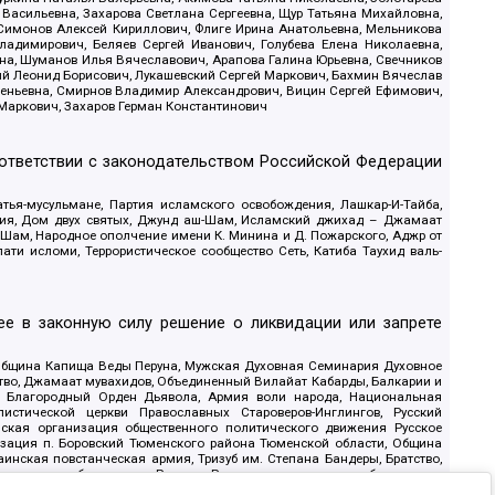
 Васильевна, Захарова Светлана Сергеевна, Щур Татьяна Михайловна,
 Симонов Алексей Кириллович, Флиге Ирина Анатольевна, Мельникова
адимирович, Беляев Сергей Иванович, Голубева Елена Николаевна,
вна, Шуманов Илья Вячеславович, Арапова Галина Юрьевна, Свечников
ий Леонид Борисович, Лукашевский Сергей Маркович, Бахмин Вячеслав
геньевна, Смирнов Владимир Александрович, Вицин Сергей Ефимович,
 Маркович, Захаров Герман Константинович
оответствии с законодательством Российской Федерации
тья-мусульмане, Партия исламского освобождения, Лашкар-И-Тайба,
дия, Дом двух святых, Джунд аш-Шам, Исламский джихад – Джамаат
ш-Шам, Народное ополчение имени К. Минина и Д. Пожарского, Аджр от
и исломи, Террористическое сообщество Сеть, Катиба Таухид валь-
е в законную силу решение о ликвидации или запрете
 Община Капища Веды Перуна, Мужская Духовная Семинария Духовное
ство, Джамаат мувахидов, Объединенный Вилайат Кабарды, Балкарии и
18, Благородный Орден Дьявола, Армия воли народа, Национальная
истической церкви Православных Староверов-Инглингов, Русский
ская организация общественного политического движения Русское
изация п. Боровский Тюменского района Тюменской области, Община
инская повстанческая армия, Тризуб им. Степана Бандеры, Братство,
олитическое объединение Русские, Русское национальное объединение
ЙС, О противодействии экстремистской деятельности, РЕВТАТПОД,