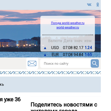
Погода world-weather.ru
world-weather.ru
Валюта
Дата
знач.
изм.
▲
USD
07.08
82.17
1.24
▲
EUR
07.08
94.84
1.65
жь
 уже 36
Поделитесь новостями с
жителями города