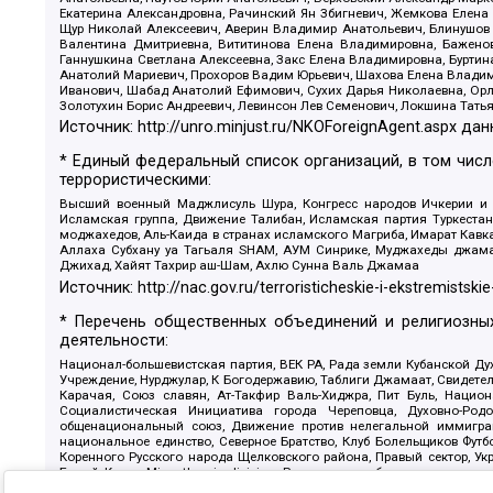
Екатерина Александровна, Рачинский Ян Збигневич, Жемкова Елена 
Щур Николай Алексеевич, Аверин Владимир Анатольевич, Блинушов 
Валентина Дмитриевна, Вититинова Елена Владимировна, Баженов
Ганнушкина Светлана Алексеевна, Закс Елена Владимировна, Буртин
Анатолий Мариевич, Прохоров Вадим Юрьевич, Шахова Елена Владими
Иванович, Шабад Анатолий Ефимович, Сухих Дарья Николаевна, Орл
Золотухин Борис Андреевич, Левинсон Лев Семенович, Локшина Тать
Источник:
http://unro.minjust.ru/NKOForeignAgent.aspx
дан
* Единый федеральный список организаций, в том чис
террористическими:
Высший военный Маджлисуль Шура, Конгресс народов Ичкерии и Да
Исламская группа, Движение Талибан, Исламская партия Туркест
моджахедов, Аль-Каида в странах исламского Магриба, Имарат Кавка
Аллаха Субхану уа Тагьаля SHAM, АУМ Синрике, Муджахеды джамаа
Джихад, Хайят Тахрир аш-Шам, Ахлю Сунна Валь Джамаа
Источник:
http://nac.gov.ru/terroristicheskie-i-ekstremistskie
* Перечень общественных объединений и религиозных
деятельности:
Национал-большевистская партия, ВЕК РА, Рада земли Кубанской 
Учреждение, Нурджулар, К Богодержавию, Таблиги Джамаат, Свидете
Карачая, Союз славян, Ат-Такфир Валь-Хиджра, Пит Буль, Нацио
Социалистическая Инициатива города Череповца, Духовно-Родо
общенациональный союз, Движение против нелегальной иммиграц
национальное единство, Северное Братство, Клуб Болельщиков Фу
Коренного Русского народа Щелковского района, Правый сектор, Ук
Белый Крест, Misanthropic division, Религиозное объединение пос
Атака, Мечеть Мирмамеда, Община Коренного Русского народа г