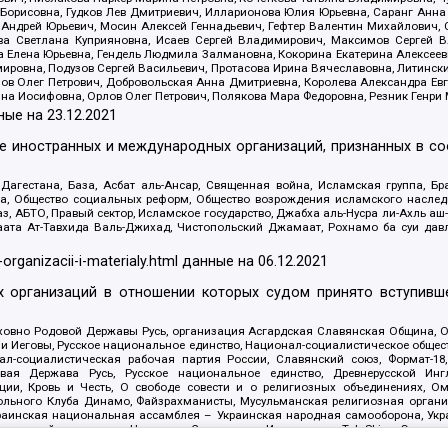
Борисовна, Гудков Лев Дмитриевич, Илларионова Юлия Юрьевна, Саранг Анна
Андрей Юрьевич, Мосин Алексей Геннадьевич, Гефтер Валентин Михайлович,
а Светлана Куприяновна, Исаев Сергей Владимирович, Максимов Сергей Вл
а Елена Юрьевна, Гендель Людмила Залмановна, Кокорина Екатерина Алексее
ровна, Подузов Сергей Васильевич, Протасова Ирина Вячеславовна, Литинск
ов Олег Петрович, Добровольская Анна Дмитриевна, Королева Александра Ев
яна Иосифовна, Орлов Олег Петрович, Полякова Мара Федоровна, Резник Генри
ные на
23.12.2021
ле иностранных и международных организаций, признанных в с
гестана, База, Асбат аль-Ансар, Священная война, Исламская группа, Бра
ана, Общество социальных реформ, Общество возрождения исламского насле
з, АБТО, Правый сектор, Исламское государство, Джабха аль-Нусра ли-Ахль а
та Ат-Тавхида Валь-Джихад, Чистопольский Джамаат, Рохнамо ба суи давлат
-organizacii-i-materialy.html
данные на
06.12.2021
 организаций в отношении которых судом принято вступивше
Духовно Родовой Державы Русь, организация Асгардская Славянская Община,
ли Иеговы, Русское национальное единство, Национал-социалистическое обще
нал-социалистическая рабочая партия России, Славянский союз, Формат-
вая Держава Русь, Русское национальное единство, Древнерусской Ингл
ии, Кровь и Честь, О свободе совести и о религиозных объединениях, Ом
тбольного Клуба Динамо, Файзрахманисты, Мусульманская религиозная орган
раинская национальная ассамблея – Украинская народная самооборона, Укра
ледователей инглиизма, Народная Социальная Инициатива, TulaSkins, Этноп
. Астрахани, ВОЛЯ, Меджлис крымскотатарского народа, Рубеж Севера, ТО