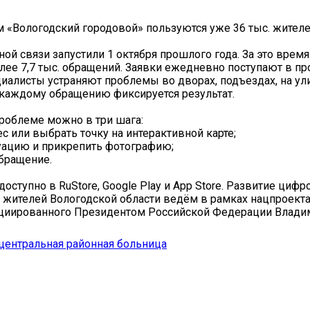
«Вологодский городовой» пользуются уже 36 тыс. жителе
ной связи запустили 1 октября прошлого года. За это время
лее 7,7 тыс. обращений. Заявки ежедневно поступают в п
иалисты устраняют проблемы во дворах, подъездах, на ул
о каждому обращению фиксируется результат.
роблеме можно в три шага:
ес или выбрать точку на интерактивной карте;
туацию и прикрепить фотографию;
обращение.
оступно в RuStore, Google Play и App Store. Развитие циф
 жителей Вологодской области ведём в рамках нацпроект
ициированного Президентом Российской Федерации Влад
центральная районная больница