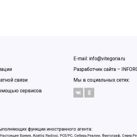
E-mail: info@vitegoria.ru
мации
Разработчик сайта –
INFOR
атной связи
Мы в социальных сетях:
 помощью сервисов
выполняющих функции иностранного агента:
 Настоящее Время, Azatliq Radiosi, PCE/PC, Сибирь.Реалии, Фактограф, Север