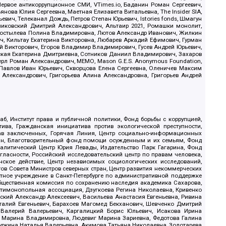
ервое антикоррупционное СМИ, VTimes.io, Баданин Роман Сергеевич,
ова Юлия Сергеевна, Маетная Елизавета Витальевна, The Insider SIA,
ич, Телеканал Дождь, Петров Степан Юрьевич, Istories fonds, Шмагун
иковский Дмитрий Александрович, Альтаир 2021, Ромашки монолит,
, Костылева Полина Владимировна, Лютов Александр Иванович, Жилкин
, Кильтау Екатерина Викторовна, Любарев Аркадий Ефимович, Гурман
й Викторович, Егоров Владимир Владимирович, Гусев Андрей Юрьевич,
ская Екатерина Дмитриевна, Сотников Даниил Владимирович, Захаров
ерл Роман Александрович, МЕМО, Mason G.E.S. Anonymous Foundation,
, Павлов Иван Юрьевич, Скворцова Елена Сергеевна, Оленичев Максим
 Александрович, Григорьева Алина Александровна, Григорьев Андрей
б, Институт права и публичной политики, Фонд борьбы с коррупцией,
ива, Гражданская инициатива против экологической преступности,
рав заключенных, Горячая Линия, Центр социально-информационных
дан, Благотворительный фонд помощи осужденным и их семьям, Фонд
 Аналитический Центр Юрия Левады, Издательство Парк Гагарина, Фонд
гласности, Российский исследовательский центр по правам человека,
ское действие, Центр независимых социологических исследований,
в Совета Министров северных стран, Центр развития некоммерческих
стное учреждение в Санкт-Петербурге по административной поддержке
Общественная комиссия по сохранению наследия академика Сахарова,
нтимонопольная ассоциация, Дзугкоева Регина Николаевна, Кривенко
кий Александр Алексеевич, Васильева Анастасия Евгеньевна, Ривина
италий Евгеньевич, Барахоев Магомед Бекханович, Шевченко Дмитрий
 Валерий Валерьевич, Каргалицкий Борис Юльевич, Исакова Ирина
ва Марина Владимировна, Людевиг Марина Зариевна, Федотова Галина
уркина Наталья Валерьевна, Акимова Татьяна Николаевна, Золотарева