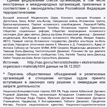
* Единый федеральный список организаций, в том числе
иностранных и международных организаций, признанных в
соответствии с законодательством Российской Федерации
террористическими:
Высший военный Маджлисуль Шура, Конгресс народов Ичкерии и
Дагестана, База, Асбат аль-Ансар, Священная война, Исламская группа,
Братья-мусульмане, Партия исламского освобождения, Лашкар-И-Тайба,
Исламская группа, Движение Талибан, Исламская партия Туркестана,
Общество социальных реформ, Общество возрождения исламского
наследия, Дом двух святых, Джунд аш-Шам, Исламский джихад – Джамаат
моджахедов, Аль-Каида в странах исламского Магриба, Имарат Кавказ,
АБТО, Правый сектор, Исламское государство, Джабха аль-Нусра ли-Ахль
аш-Шам, Народное ополчение имени К. Минина и Д. Пожарского, Аджр от
Аллаха Субхану уа Тагьаля SHAM, АУМ Синрике, Муджахеды джамаата Ат-
Тавхида Валь-Джихад, Чистопольский Джамаат, Рохнамо ба суи давлати
исломи, Террористическое сообщество Сеть, Катиба Таухид валь-Джихад,
Хайят Тахрир аш-Шам, Ахлю Сунна Валь Джамаа
Источник:
http://nac.gov.ru/terroristicheskie-i-ekstremistskie-
organizacii-i-materialy.html
данные на
06.12.2021
* Перечень общественных объединений и религиозных
организаций в отношении которых судом принято
вступившее в законную силу решение о ликвидации или
запрете деятельности:
Национал-большевистская партия, ВЕК РА, Рада земли Кубанской Духовно
Родовой Державы Русь, организация Асгардская Славянская Община,
Община Капища Веды Перуна, Мужская Духовная Семинария Духовное
Учреждение, Нурджулар, К Богодержавию, Таблиги Джамаат, Свидетели
Иеговы, Русское национальное единство, Национал-социалистическое