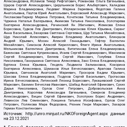
Александровна, Исламов Тимур Рифгатович, Романова Ольга Евгеньевна,
Щаров Сергей Алексадрович, Цирульников Борис Альбертович, Халидова
Марина Владимировна, Людевиг Марина Зариевна, Федотова Галина
Анатольевна, Паутов Юрий Анатольевич, Верховский Александр Маркович,
Пислакова-Паркер Марина Петровна, Кочеткова Татьяна Владимировна,
Чуркина Наталья Валерьевна, Акимова Татьяна Николаевна, Золотарева
Екатерина Александровна, Рачинский Ян Збигневич, Жемкова Елена
Борисовна, Гудков Лев Дмитриевич, Илларионова Юлия Юрьевна, Саранг
Анна Васильевна, Захарова Светлана Сергеевна, Щур Татьяна Михайловна,
Щур Николай Алексеевич, Аверин Владимир Анатольевич, Блинушов
Андрей Юрьевич, Мосин Алексей Геннадьевич, Гефтер Валентин
Михайлович, Симонов Алексей Кириллович, Флиге Ирина Анатольевна,
Мельникова Валентина Дмитриевна, Вититинова Елена Владимировна,
Баженова Светлана Куприяновна, Исаев Сергей Владимирович, Максимов
Сергей Владимирович, Беляев Сергей Иванович, Голубева Елена
Николаевна, Ганнушкина Светлана Алексеевна, Закс Елена Владимировна,
Буртина Елена Юрьевна, Гендель Людмила Залмановна, Кокорина
Екатерина Алексеевна, Шуманов Илья Вячеславович, Арапова Галина
Юрьевна, Свечников Анатолий Мариевич, Прохоров Вадим Юрьевич,
Шахова Елена Владимировна, Подузов Сергей Васильевич, Протасова
Ирина Вячеславовна, Литинский Леонид Борисович, Лукашевский Сергей
Маркович, Бахмин Вячеслав Иванович, Шабад Анатолий Ефимович, Сухих
Дарья Николаевна, Орлов Олег Петрович, Добровольская Анна
Дмитриевна, Королева Александра Евгеньевна, Смирнов Владимир
Александрович, Вицин Сергей Ефимович, Золотухин Борис Андреевич,
Левинсон Лев Семенович, Локшина Татьяна Иосифовна, Орлов Олег
Петрович, Полякова Мара Федоровна, Резник Генри Маркович, Захаров
Герман Константинович
Источник:
http://unro.minjust.ru/NKOForeignAgent.aspx
данные
на
23.12.2021