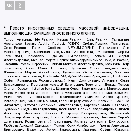
* Реестр иностранных средств массовой информации,
выполняющих функции иностранного агента:
Голос Америки, Idel.Реалии, Кавказ.Реалии, Крым.Реалии, Телеканал
Настоящее Время, Azatliq Radiosi, PCE/PC, Сибирь.Реалии, Фактограф,
Север.Реалии, Радио Свобода, MEDIUM-ORIENT, Пономарев Лев
Александрович, Савицкая Людмила Алексеевна, Маркелов Сергей
Евгеньевич, Камалягин Денис Николаевич, Апахончич Дарья
Александровна, Medusa Project, Первое антикоррупционное СМИ, VTimes.io,
Баданин Роман Сергеевич, Гликин Максим Александрович, Маняхин Петр
Борисович, Ярош Юлия Петровна, Чуракова Ольга Владимировна,
Железнова Мария Михайловна, Лукьянова Юлия Сергеевна, Маетная
Елизавета Витальевна, The Insider SIA, Рубин Михаил Аркадьевич, Гройсман
Софья Романовна, Рождественский Илья Дмитриевич, Апухтина Юлия
Владимировна, Постернак Алексей Евгеньевич, Телеканал Дождь, Петров
Степан Юрьевич, Istories fonds, Шмагун Олеся Валентиновна, Мароховская
Алеся Алексеевна, Долинина Ирина Николаевна, Шлейнов Роман Юрьевич,
Анин Роман Александрович, Великовский Дмитрий Александрович,
Альтаир 2021, Ромашки монолит, Главный редактор 2021, Вега 2021, Важные
иноагенты, Каткова Вероника Вячеславовна, Карезина Инна Павловна,
Кузьмина Людмила Гавриловна, Костылева Полина Владимировна, Лютов
Александр Иванович, Жилкин Владимир Владимирович, Жилинский
Владимир Александрович, Тихонов Михаил Сергеевич, Пискунов Сергей
Евгеньевич, Ковин Виталий Сергеевич, Кильтау Екатерина Викторовна,
Любарев Аркадий Ефимович, Гурман Юрий Альбертович, Грезев Александр
Викторович, Важенков Артем Валерьевич, Иванова София Юрьевна,