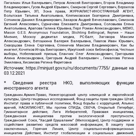
Пигалкин Илья Валерьевич, Петров Алексей Викторович, Егоров Владимир
Владимирович, Гусев Андрей Юрьевич, Смирнов Сергей Сергеевич, Верзилов
Петр Юрьевич, ЗП, Зона права, ЖУРНАЛИСТ-ИНОСТРАННЫЙ АГЕНТ,
Вольтская Татьяна Анатольевна, Клепиковская Екатерина Дмитриевна,
Сотников Даниил Владимирович, Захаров Андрей Вячеславович, Симонов
Евгений Алексеевич, Сурначева Елизавета Дмитриевна, Соловьева Елена
Анатольевна, Арапова Галина Юрьевна, Перл Роман Александрович, МЕМО,
Mason G.E.S. Anonymous Foundation, Stichting Bellingcat, Якутия – Наше
Мнение, Москоу диджитал медиа, РС-Балт, Заговора Максим
Александрович, Ветошкина Валерия Валерьевна, Павлов Иван Юрьевич,
Скворцова Елена Сергеевна, Оленичев Максим Владимирович, Как бы
инагент, Кочетков Игорь Викторович, Иркутский союз библиофилов, Честные
выборы, Нобелевский призыв, Еланчик Олег Александрович, Григорьева
Алина Александровна, Григорьев Андрей Валерьевич , Гималова Регина
Эмилевна, Хисамова Регина Фаритовна
Источник:
https://minjust.gov.ru/ru/documents/7755/
данные на
03.12.2021
* Сведения реестра НКО, выполняющих функции
иностранного агента:
Гражданин.Армия.Право, Нижегородский центр немецкой и европейской
культуры, Центр гендерных исследований, Фонд защиты прав граждан Штаб,
Институт права и публичной политики, Фонд борьбы с коррупцией, Альянс
врачей, НАСИЛИЮ.НЕТ, Мы против СПИДа, СВЕЧА, Открытый Петербург,
Гуманитарное действие, Лига Избирателей, Правовая инициатива,
Гражданская инициатива против экологической преступности,
Гражданский Союз, "Хасдей Ерушалаим" (Милосердие), Центр поддержки и
содействия развитию средств массовой информации, В защиту прав
заключенных, Горячая Линия, Центр социально-информационных
инициатив Действие, Институт глобализации и социальных движений,