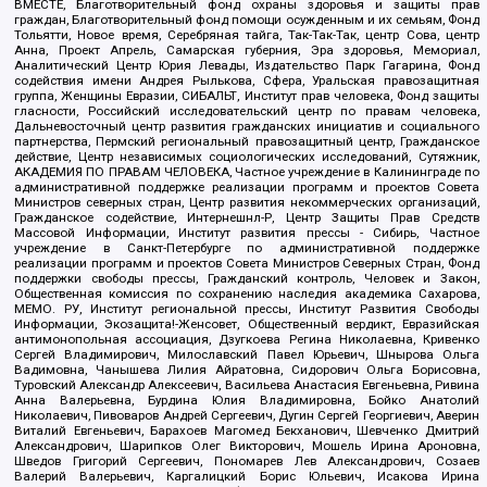
ВМЕСТЕ, Благотворительный фонд охраны здоровья и защиты прав
граждан, Благотворительный фонд помощи осужденным и их семьям, Фонд
Тольятти, Новое время, Серебряная тайга, Так-Так-Так, центр Сова, центр
Анна, Проект Апрель, Самарская губерния, Эра здоровья, Мемориал,
Аналитический Центр Юрия Левады, Издательство Парк Гагарина, Фонд
содействия имени Андрея Рылькова, Сфера, Уральская правозащитная
группа, Женщины Евразии, СИБАЛЬТ, Институт прав человека, Фонд защиты
гласности, Российский исследовательский центр по правам человека,
Дальневосточный центр развития гражданских инициатив и социального
партнерства, Пермский региональный правозащитный центр, Гражданское
действие, Центр независимых социологических исследований, Сутяжник,
АКАДЕМИЯ ПО ПРАВАМ ЧЕЛОВЕКА, Частное учреждение в Калининграде по
административной поддержке реализации программ и проектов Совета
Министров северных стран, Центр развития некоммерческих организаций,
Гражданское содействие, Интернешнл-Р, Центр Защиты Прав Средств
Массовой Информации, Институт развития прессы - Сибирь, Частное
учреждение в Санкт-Петербурге по административной поддержке
реализации программ и проектов Совета Министров Северных Стран, Фонд
поддержки свободы прессы, Гражданский контроль, Человек и Закон,
Общественная комиссия по сохранению наследия академика Сахарова,
МЕМО. РУ, Институт региональной прессы, Институт Развития Свободы
Информации, Экозащита!-Женсовет, Общественный вердикт, Евразийская
антимонопольная ассоциация, Дзугкоева Регина Николаевна, Кривенко
Сергей Владимирович, Милославский Павел Юрьевич, Шнырова Ольга
Вадимовна, Чанышева Лилия Айратовна, Сидорович Ольга Борисовна,
Туровский Александр Алексеевич, Васильева Анастасия Евгеньевна, Ривина
Анна Валерьевна, Бурдина Юлия Владимировна, Бойко Анатолий
Николаевич, Пивоваров Андрей Сергеевич, Дугин Сергей Георгиевич, Аверин
Виталий Евгеньевич, Барахоев Магомед Бекханович, Шевченко Дмитрий
Александрович, Шарипков Олег Викторович, Мошель Ирина Ароновна,
Шведов Григорий Сергеевич, Пономарев Лев Александрович, Созаев
Валерий Валерьевич, Каргалицкий Борис Юльевич, Исакова Ирина