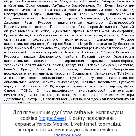
общество, Джамаат мувахидов, Объединенный Вилайат Кабарды, Балкарии
и Карачая, Союз славян, Ат-Такфир Валь-Хиджра, Пит Буль, Национал-
социалистическая рабочая партия России, Славянский союз, Формат-18,
Благородный Орден Дьявола, Армия воли народа, Национальная
Социалистическая Инициатива города Череповца, Духовно-Родовая
Держава Русь, Русское национальное единство, Древнерусской
Инглистической церкви Православных Староверов-Инглингов, Русский
общенациональный союз, Движение против нелегальной иммиграции,
Кровь и Честь, О свободе совести и о религиозных объединениях, Омская
организация общественного политического движения Русское
национальное единство, Северное Братство, Клуб Болельщиков Футбольного
Клуба Динамо, Файзрахманисты, Мусульманская религиозная организация
п. Боровский Тюменского района Тюменской области, Община Коренного
Русского народа Щелковского района, Правый сектор, Украинская
национальная ассамблея – Украинская народная самооборона,
Украинская повстанческая армия, Тризуб им. Степана Бандеры, Братство,
Белый Крест, Misanthropic division, Религиозное объединение
последователей инглиизма, Народная Социальная Инициатива, TulaSkins,
Этнополитическое объединение Русские, Русское национальное
объединение Атака, Мечеть Мирмамеда, Община Коренного Русского
народа г. Астрахани, ВОЛЯ, Меджлис крымскотатарского народа, Рубеж
Севера, ТОЙС, О противодействии экстремистской деятельности,
РЕВТАТПОД, Артподготовка, Штольц, В честь иконы Божией Матери
Державная, Сектор 16, Независимость, Фирма, Молодежная правозащитная
группа МПГ, Курсом Правды и Единения, Каракольская инициативная
группа, Автоград Крю, Союз Славянских Сил Руси, Алля-Аят,
Для повышения удобства сайта мы используем
Благотворительный пансионат Ак Умут, Русская республика Русь,
Арестантское уголовное единство, Башкорт, Нация и свобода, W.H.С., Фалунь
cookies (
подробнее
). К сайту подключены
Дафа, Иртыш Ultras, Русский Патриотический клуб-Новокузнецк/РПК,
сервисы Yandex.Metrika, LiveInternet, top.mail.ru,
Сибирский державный союз, Фонд борьбы с коррупцией, Фонд защиты прав
граждан, Штабы Навального, Совет граждан СССР Прикубанского округа г.
которые также используют файлы cookies
Краснодара
(
подробнее
).