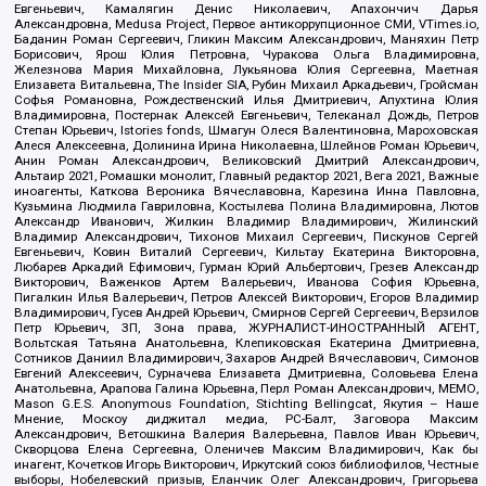
Евгеньевич, Камалягин Денис Николаевич, Апахончич Дарья
Александровна, Medusa Project, Первое антикоррупционное СМИ, VTimes.io,
Баданин Роман Сергеевич, Гликин Максим Александрович, Маняхин Петр
Борисович, Ярош Юлия Петровна, Чуракова Ольга Владимировна,
Железнова Мария Михайловна, Лукьянова Юлия Сергеевна, Маетная
Елизавета Витальевна, The Insider SIA, Рубин Михаил Аркадьевич, Гройсман
Софья Романовна, Рождественский Илья Дмитриевич, Апухтина Юлия
Владимировна, Постернак Алексей Евгеньевич, Телеканал Дождь, Петров
Степан Юрьевич, Istories fonds, Шмагун Олеся Валентиновна, Мароховская
Алеся Алексеевна, Долинина Ирина Николаевна, Шлейнов Роман Юрьевич,
Анин Роман Александрович, Великовский Дмитрий Александрович,
Альтаир 2021, Ромашки монолит, Главный редактор 2021, Вега 2021, Важные
иноагенты, Каткова Вероника Вячеславовна, Карезина Инна Павловна,
Кузьмина Людмила Гавриловна, Костылева Полина Владимировна, Лютов
Александр Иванович, Жилкин Владимир Владимирович, Жилинский
Владимир Александрович, Тихонов Михаил Сергеевич, Пискунов Сергей
Евгеньевич, Ковин Виталий Сергеевич, Кильтау Екатерина Викторовна,
Любарев Аркадий Ефимович, Гурман Юрий Альбертович, Грезев Александр
Викторович, Важенков Артем Валерьевич, Иванова София Юрьевна,
Пигалкин Илья Валерьевич, Петров Алексей Викторович, Егоров Владимир
Владимирович, Гусев Андрей Юрьевич, Смирнов Сергей Сергеевич, Верзилов
Петр Юрьевич, ЗП, Зона права, ЖУРНАЛИСТ-ИНОСТРАННЫЙ АГЕНТ,
Вольтская Татьяна Анатольевна, Клепиковская Екатерина Дмитриевна,
Сотников Даниил Владимирович, Захаров Андрей Вячеславович, Симонов
Евгений Алексеевич, Сурначева Елизавета Дмитриевна, Соловьева Елена
Анатольевна, Арапова Галина Юрьевна, Перл Роман Александрович, МЕМО,
Mason G.E.S. Anonymous Foundation, Stichting Bellingcat, Якутия – Наше
Мнение, Москоу диджитал медиа, РС-Балт, Заговора Максим
Александрович, Ветошкина Валерия Валерьевна, Павлов Иван Юрьевич,
Скворцова Елена Сергеевна, Оленичев Максим Владимирович, Как бы
инагент, Кочетков Игорь Викторович, Иркутский союз библиофилов, Честные
выборы, Нобелевский призыв, Еланчик Олег Александрович, Григорьева