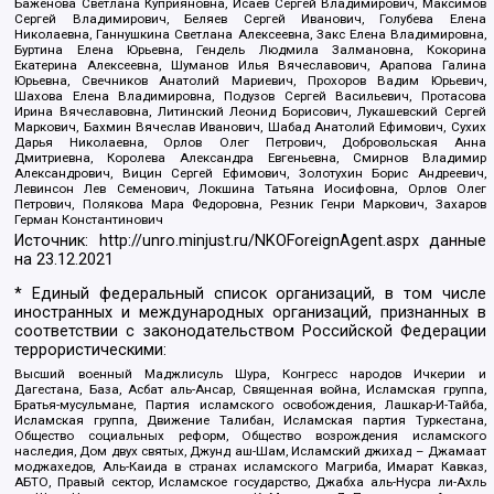
Баженова Светлана Куприяновна, Исаев Сергей Владимирович, Максимов
Сергей Владимирович, Беляев Сергей Иванович, Голубева Елена
Николаевна, Ганнушкина Светлана Алексеевна, Закс Елена Владимировна,
Буртина Елена Юрьевна, Гендель Людмила Залмановна, Кокорина
Екатерина Алексеевна, Шуманов Илья Вячеславович, Арапова Галина
Юрьевна, Свечников Анатолий Мариевич, Прохоров Вадим Юрьевич,
Шахова Елена Владимировна, Подузов Сергей Васильевич, Протасова
Ирина Вячеславовна, Литинский Леонид Борисович, Лукашевский Сергей
Маркович, Бахмин Вячеслав Иванович, Шабад Анатолий Ефимович, Сухих
Дарья Николаевна, Орлов Олег Петрович, Добровольская Анна
Дмитриевна, Королева Александра Евгеньевна, Смирнов Владимир
Александрович, Вицин Сергей Ефимович, Золотухин Борис Андреевич,
Левинсон Лев Семенович, Локшина Татьяна Иосифовна, Орлов Олег
Петрович, Полякова Мара Федоровна, Резник Генри Маркович, Захаров
Герман Константинович
Источник:
http://unro.minjust.ru/NKOForeignAgent.aspx
данные
на
23.12.2021
* Единый федеральный список организаций, в том числе
иностранных и международных организаций, признанных в
соответствии с законодательством Российской Федерации
террористическими:
Высший военный Маджлисуль Шура, Конгресс народов Ичкерии и
Дагестана, База, Асбат аль-Ансар, Священная война, Исламская группа,
Братья-мусульмане, Партия исламского освобождения, Лашкар-И-Тайба,
Исламская группа, Движение Талибан, Исламская партия Туркестана,
Общество социальных реформ, Общество возрождения исламского
наследия, Дом двух святых, Джунд аш-Шам, Исламский джихад – Джамаат
моджахедов, Аль-Каида в странах исламского Магриба, Имарат Кавказ,
АБТО, Правый сектор, Исламское государство, Джабха аль-Нусра ли-Ахль