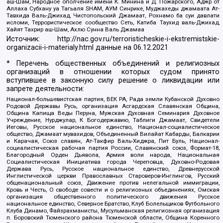
аш-Шам, Народное ополчение имени К. Минина и Д. Пожарского, Аджр от
Аллаха Субхану уа Тагьаля SHAM, АУМ Синрике, Муджахеды джамаата Ат-
Тавхида Валь-Джихад, Чистопольский Джамаат, Рохнамо ба суи давлати
исломи, Террористическое сообщество Сеть, Катиба Таухид валь-Джихад,
Хайят Тахрир аш-Шам, Ахлю Сунна Валь Джамаа
Источник:
http://nac.gov.ru/terroristicheskie-i-ekstremistskie-
organizacii-i-materialy.html
данные на
06.12.2021
* Перечень общественных объединений и религиозных
организаций в отношении которых судом принято
вступившее в законную силу решение о ликвидации или
запрете деятельности:
Национал-большевистская партия, ВЕК РА, Рада земли Кубанской Духовно
Родовой Державы Русь, организация Асгардская Славянская Община,
Община Капища Веды Перуна, Мужская Духовная Семинария Духовное
Учреждение, Нурджулар, К Богодержавию, Таблиги Джамаат, Свидетели
Иеговы, Русское национальное единство, Национал-социалистическое
общество, Джамаат мувахидов, Объединенный Вилайат Кабарды, Балкарии
и Карачая, Союз славян, Ат-Такфир Валь-Хиджра, Пит Буль, Национал-
социалистическая рабочая партия России, Славянский союз, Формат-18,
Благородный Орден Дьявола, Армия воли народа, Национальная
Социалистическая Инициатива города Череповца, Духовно-Родовая
Держава Русь, Русское национальное единство, Древнерусской
Инглистической церкви Православных Староверов-Инглингов, Русский
общенациональный союз, Движение против нелегальной иммиграции,
Кровь и Честь, О свободе совести и о религиозных объединениях, Омская
организация общественного политического движения Русское
национальное единство, Северное Братство, Клуб Болельщиков Футбольного
Клуба Динамо, Файзрахманисты, Мусульманская религиозная организация
п. Боровский Тюменского района Тюменской области, Община Коренного