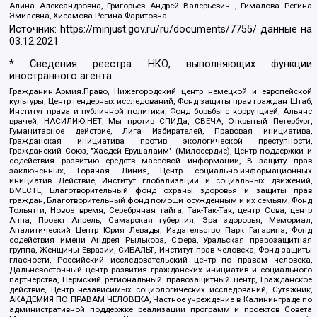
Алина Александровна, Григорьев Андрей Валерьевич , Гималова Регина
Эмилевна, Хисамова Регина Фаритовна
Источник:
https://minjust.gov.ru/ru/documents/7755/
данные на
03.12.2021
* Сведения реестра НКО, выполняющих функции
иностранного агента:
Гражданин.Армия.Право, Нижегородский центр немецкой и европейской
культуры, Центр гендерных исследований, Фонд защиты прав граждан Штаб,
Институт права и публичной политики, Фонд борьбы с коррупцией, Альянс
врачей, НАСИЛИЮ.НЕТ, Мы против СПИДа, СВЕЧА, Открытый Петербург,
Гуманитарное действие, Лига Избирателей, Правовая инициатива,
Гражданская инициатива против экологической преступности,
Гражданский Союз, "Хасдей Ерушалаим" (Милосердие), Центр поддержки и
содействия развитию средств массовой информации, В защиту прав
заключенных, Горячая Линия, Центр социально-информационных
инициатив Действие, Институт глобализации и социальных движений,
ВМЕСТЕ, Благотворительный фонд охраны здоровья и защиты прав
граждан, Благотворительный фонд помощи осужденным и их семьям, Фонд
Тольятти, Новое время, Серебряная тайга, Так-Так-Так, центр Сова, центр
Анна, Проект Апрель, Самарская губерния, Эра здоровья, Мемориал,
Аналитический Центр Юрия Левады, Издательство Парк Гагарина, Фонд
содействия имени Андрея Рылькова, Сфера, Уральская правозащитная
группа, Женщины Евразии, СИБАЛЬТ, Институт прав человека, Фонд защиты
гласности, Российский исследовательский центр по правам человека,
Дальневосточный центр развития гражданских инициатив и социального
партнерства, Пермский региональный правозащитный центр, Гражданское
действие, Центр независимых социологических исследований, Сутяжник,
АКАДЕМИЯ ПО ПРАВАМ ЧЕЛОВЕКА, Частное учреждение в Калининграде по
административной поддержке реализации программ и проектов Совета