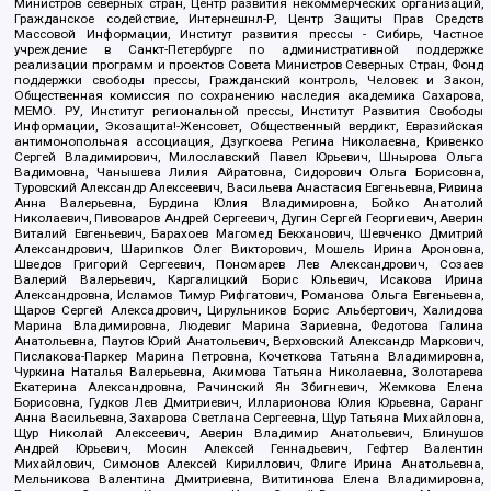
Министров северных стран, Центр развития некоммерческих организаций,
Гражданское содействие, Интернешнл-Р, Центр Защиты Прав Средств
Массовой Информации, Институт развития прессы - Сибирь, Частное
учреждение в Санкт-Петербурге по административной поддержке
реализации программ и проектов Совета Министров Северных Стран, Фонд
поддержки свободы прессы, Гражданский контроль, Человек и Закон,
Общественная комиссия по сохранению наследия академика Сахарова,
МЕМО. РУ, Институт региональной прессы, Институт Развития Свободы
Информации, Экозащита!-Женсовет, Общественный вердикт, Евразийская
антимонопольная ассоциация, Дзугкоева Регина Николаевна, Кривенко
Сергей Владимирович, Милославский Павел Юрьевич, Шнырова Ольга
Вадимовна, Чанышева Лилия Айратовна, Сидорович Ольга Борисовна,
Туровский Александр Алексеевич, Васильева Анастасия Евгеньевна, Ривина
Анна Валерьевна, Бурдина Юлия Владимировна, Бойко Анатолий
Николаевич, Пивоваров Андрей Сергеевич, Дугин Сергей Георгиевич, Аверин
Виталий Евгеньевич, Барахоев Магомед Бекханович, Шевченко Дмитрий
Александрович, Шарипков Олег Викторович, Мошель Ирина Ароновна,
Шведов Григорий Сергеевич, Пономарев Лев Александрович, Созаев
Валерий Валерьевич, Каргалицкий Борис Юльевич, Исакова Ирина
Александровна, Исламов Тимур Рифгатович, Романова Ольга Евгеньевна,
Щаров Сергей Алексадрович, Цирульников Борис Альбертович, Халидова
Марина Владимировна, Людевиг Марина Зариевна, Федотова Галина
Анатольевна, Паутов Юрий Анатольевич, Верховский Александр Маркович,
Пислакова-Паркер Марина Петровна, Кочеткова Татьяна Владимировна,
Чуркина Наталья Валерьевна, Акимова Татьяна Николаевна, Золотарева
Екатерина Александровна, Рачинский Ян Збигневич, Жемкова Елена
Борисовна, Гудков Лев Дмитриевич, Илларионова Юлия Юрьевна, Саранг
Анна Васильевна, Захарова Светлана Сергеевна, Щур Татьяна Михайловна,
Щур Николай Алексеевич, Аверин Владимир Анатольевич, Блинушов
Андрей Юрьевич, Мосин Алексей Геннадьевич, Гефтер Валентин
Михайлович, Симонов Алексей Кириллович, Флиге Ирина Анатольевна,
Мельникова Валентина Дмитриевна, Вититинова Елена Владимировна,