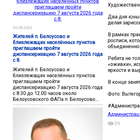
Художествен
Два дня юные
делая зарисо
05.08.2026
В рамках пра
Жителей п. Белоусово и
росписи, кот
близлежащих населённых пунктов
объединенног
приглашаем пройти
диспансеризацию 7 августа 2026 года
Ребята не то
с 8.
«оживки», ис
Жителей п. Белоусово и
яркости и вы
близлежащих населённых пунктов
приглашаем пройти
В конце заня
диспансеризацию 7 августа 2026 года
с 8.30 до 12.00 часов около
Фото: Вытего
Белоусовского ФАПа п. Белоусово....
#Администра
Администраци
39