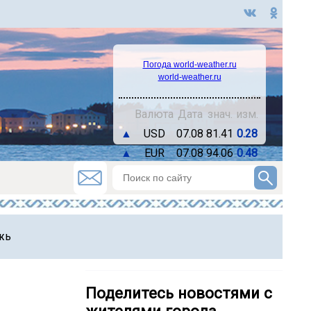
Погода world-weather.ru
world-weather.ru
Валюта
Дата
знач.
изм.
▲
USD
07.08
81.41
0.28
▲
EUR
07.08
94.06
0.48
жь
Поделитесь новостями с
жителями города