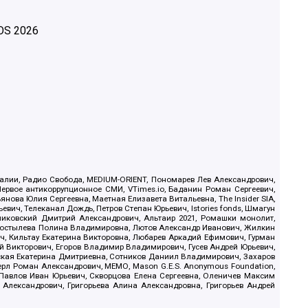
OS
2026
.Реалии, Радио Свобода, MEDIUM-ORIENT, Пономарев Лев Александрович,
ервое антикоррупционное СМИ, VTimes.io, Баданин Роман Сергеевич,
ова Юлия Сергеевна, Маетная Елизавета Витальевна, The Insider SIA,
ич, Телеканал Дождь, Петров Степан Юрьевич, Istories fonds, Шмагун
иковский Дмитрий Александрович, Альтаир 2021, Ромашки монолит,
, Костылева Полина Владимировна, Лютов Александр Иванович, Жилкин
, Кильтау Екатерина Викторовна, Любарев Аркадий Ефимович, Гурман
й Викторович, Егоров Владимир Владимирович, Гусев Андрей Юрьевич,
ская Екатерина Дмитриевна, Сотников Даниил Владимирович, Захаров
ерл Роман Александрович, МЕМО, Mason G.E.S. Anonymous Foundation,
, Павлов Иван Юрьевич, Скворцова Елена Сергеевна, Оленичев Максим
 Александрович, Григорьева Алина Александровна, Григорьев Андрей