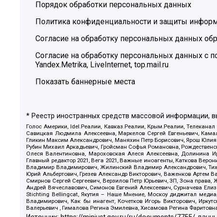
Порядок обработки персональных данных
Политика конфиденциальности и защиты инфор
Согласие на обработку персональных данных обр
Согласие на обработку персональных данных с
Yandex.Metrika, LiveInternet, top.mail.ru
Показать баннерные места
* Реестр иностранных средств массовой информации, 
Голос Америки, Idel.Реалии, Кавказ.Реалии, Крым.Реалии, Телеканал
Савицкая Людмила Алексеевна, Маркелов Сергей Евгеньевич, Камал
Гликин Максим Александрович, Маняхин Петр Борисович, Ярош Юлия П
Рубин Михаил Аркадьевич, Гройсман Софья Романовна, Рождественски
Олеся Валентиновна, Мароховская Алеся Алексеевна, Долинина И
Главный редактор 2021, Вега 2021, Важные иноагенты, Каткова Вер
Владимир Владимирович, Жилинский Владимир Александрович, Тихон
Юрий Альбертович, Грезев Александр Викторович, Важенков Артем В
Смирнов Сергей Сергеевич, Верзилов Петр Юрьевич, ЗП, Зона прав
Андрей Вячеславович, Симонов Евгений Алексеевич, Сурначева Елиз
Stichting Bellingcat, Якутия – Наше Мнение, Москоу диджитал мед
Владимирович, Как бы инагент, Кочетков Игорь Викторович, Иркут
Валерьевич , Гималова Регина Эмилевна, Хисамова Регина Фаритовн