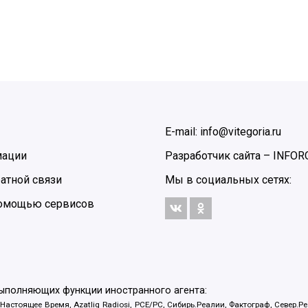
E-mail: info@vitegoria.ru
мации
Разработчик сайта –
INFOR
атной связи
Мы в социальных сетях:
 помощью сервисов
выполняющих функции иностранного агента:
 Настоящее Время, Azatliq Radiosi, PCE/PC, Сибирь.Реалии, Фактограф, Север