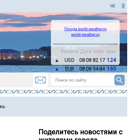
Погода world-weather.ru
world-weather.ru
Валюта
Дата
знач.
изм.
▲
USD
08.08
82.17
1.24
▲
EUR
08.08
94.84
1.65
жь
Поделитесь новостями с
жителями города