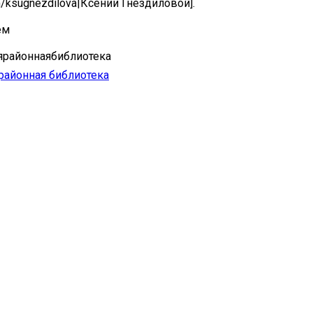
om/ksugnezdilova|Ксении Гнездиловой].
ем
ярайоннаябиблиотека
районная библиотека