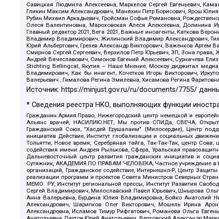
Савицкая Людмила Алексеевна, Маркелов Сергей Евгеньевич, Камал
Гликин Максим Александрович, Маняхин Петр Борисович, Ярош Юлия П
Рубин Михаил Аркадьевич, Гройсман Софья Романовна, Рождественски
Олеся Валентиновна, Мароховская Алеся Алексеевна, Долинина И
Главный редактор 2021, Вега 2021, Важные иноагенты, Каткова Вер
Владимир Владимирович, Жилинский Владимир Александрович, Тихон
Юрий Альбертович, Грезев Александр Викторович, Важенков Артем В
Смирнов Сергей Сергеевич, Верзилов Петр Юрьевич, ЗП, Зона прав
Андрей Вячеславович, Симонов Евгений Алексеевич, Сурначева Елиз
Stichting Bellingcat, Якутия – Наше Мнение, Москоу диджитал мед
Владимирович, Как бы инагент, Кочетков Игорь Викторович, Иркут
Валерьевич , Гималова Регина Эмилевна, Хисамова Регина Фаритовн
Источник:
https://minjust.gov.ru/ru/documents/7755/
данны
* Сведения реестра НКО, выполняющих функции иностра
Гражданин.Армия.Право, Нижегородский центр немецкой и европейск
Альянс врачей, НАСИЛИЮ.НЕТ, Мы против СПИДа, СВЕЧА, Открытый
Гражданский Союз, "Хасдей Ерушалаим" (Милосердие), Центр под
инициатив Действие, Институт глобализации и социальных движен
Тольятти, Новое время, Серебряная тайга, Так-Так-Так, центр Сова
содействия имени Андрея Рылькова, Сфера, Уральская правозащитна
Дальневосточный центр развития гражданских инициатив и социа
Сутяжник, АКАДЕМИЯ ПО ПРАВАМ ЧЕЛОВЕКА, Частное учреждение в Ка
организаций, Гражданское содействие, Интернешнл-Р, Центр Защиты
реализации программ и проектов Совета Министров Северных Стран
МЕМО. РУ, Институт региональной прессы, Институт Развития Своб
Сергей Владимирович, Милославский Павел Юрьевич, Шнырова Ольга
Анна Валерьевна, Бурдина Юлия Владимировна, Бойко Анатолий Ник
Александрович, Шарипков Олег Викторович, Мошель Ирина Ароно
Александровна, Исламов Тимур Рифгатович, Романова Ольга Евгень
Анатольевна, Паутов Юрий Анатольевич, Верховский Александр Марк