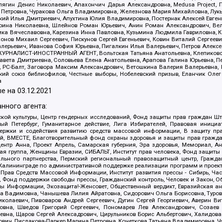
ягин Денис Николаевич, Апахончич Дарья Александровна, Medusa Project, П
етровна, Чуракова Ольга Владимировна, Железнова Мария Михайловна, Лукьян
й Илья Дмитриевич, Апухтина Юлия Владимировна, Постернак Алексей Евгеньев
рина Николаевна, Шлейнов Роман Юрьевич, Анин Роман Александрович, Вел
оника Вячеславовна, Карезина Инна Павловна, Кузьмина Людмила Гавриловна
ов Михаил Сергеевич, Пискунов Сергей Евгеньевич, Ковин Виталий Сергеевич
алерьевич, Иванова София Юрьевна, Пигалкин Илья Валерьевич, Петров Алексе
а, ЖУРНАЛИСТ-ИНОСТРАННЫЙ АГЕНТ, Вольтская Татьяна Анатольевна, Клепиков
авета Дмитриевна, Соловьева Елена Анатольевна, Арапова Галина Юрьевна, П
иа, РС-Балт, Заговора Максим Александрович, Ветошкина Валерия Валерьевна
ский союз библиофилов, Честные выборы, Нобелевский призыв, Еланчик Олег
а
е на
03.12.2021
нного агента:
ой культуры, Центр гендерных исследований, Фонд защиты прав граждан Шта
 Петербург, Гуманитарное действие, Лига Избирателей, Правовая инициат
держки и содействия развитию средств массовой информации, В защиту п
ий, ВМЕСТЕ, Благотворительный фонд охраны здоровья и защиты прав граж
, центр Анна, Проект Апрель, Самарская губерния, Эра здоровья, Мемориал,
я группа, Женщины Евразии, СИБАЛЬТ, Институт прав человека, Фонд защиты 
льного партнерства, Пермский региональный правозащитный центр, Граждан
лининграде по административной поддержке реализации программ и проекто
 Прав Средств Массовой Информации, Институт развития прессы - Сибирь, Ча
, Фонд поддержки свободы прессы, Гражданский контроль, Человек и Закон, 
оды Информации, Экозащита!-Женсовет, Общественный вердикт, Евразийская а
 Вадимовна, Чанышева Лилия Айратовна, Сидорович Ольга Борисовна, Туровс
олаевич, Пивоваров Андрей Сергеевич, Дугин Сергей Георгиевич, Аверин В
вна, Шведов Григорий Сергеевич, Пономарев Лев Александрович, Созаев
евна, Щаров Сергей Алексадрович, Цирульников Борис Альбертович, Халидо
ович, Пислакова-Паркер Марина Петровна, Кочеткова Татьяна Владимировна, Ч