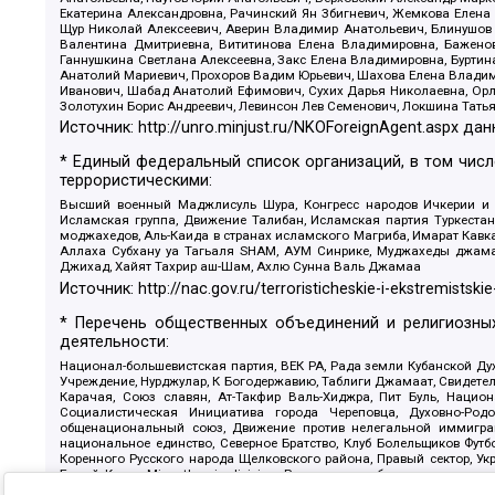
Екатерина Александровна, Рачинский Ян Збигневич, Жемкова Елена 
Щур Николай Алексеевич, Аверин Владимир Анатольевич, Блинушов 
Валентина Дмитриевна, Вититинова Елена Владимировна, Баженов
Ганнушкина Светлана Алексеевна, Закс Елена Владимировна, Буртин
Анатолий Мариевич, Прохоров Вадим Юрьевич, Шахова Елена Владими
Иванович, Шабад Анатолий Ефимович, Сухих Дарья Николаевна, Орл
Золотухин Борис Андреевич, Левинсон Лев Семенович, Локшина Тать
Источник:
http://unro.minjust.ru/NKOForeignAgent.aspx
дан
* Единый федеральный список организаций, в том чис
террористическими:
Высший военный Маджлисуль Шура, Конгресс народов Ичкерии и Да
Исламская группа, Движение Талибан, Исламская партия Туркест
моджахедов, Аль-Каида в странах исламского Магриба, Имарат Кавка
Аллаха Субхану уа Тагьаля SHAM, АУМ Синрике, Муджахеды джамаа
Джихад, Хайят Тахрир аш-Шам, Ахлю Сунна Валь Джамаа
Источник:
http://nac.gov.ru/terroristicheskie-i-ekstremistskie
* Перечень общественных объединений и религиозных
деятельности:
Национал-большевистская партия, ВЕК РА, Рада земли Кубанской 
Учреждение, Нурджулар, К Богодержавию, Таблиги Джамаат, Свидете
Карачая, Союз славян, Ат-Такфир Валь-Хиджра, Пит Буль, Нацио
Социалистическая Инициатива города Череповца, Духовно-Родо
общенациональный союз, Движение против нелегальной иммиграц
национальное единство, Северное Братство, Клуб Болельщиков Фу
Коренного Русского народа Щелковского района, Правый сектор, Ук
Белый Крест, Misanthropic division, Религиозное объединение пос
Атака, Мечеть Мирмамеда, Община Коренного Русского народа г