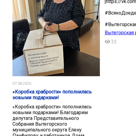
[https://vk.c
#ВсякоДоед
#Вытегорска
Вытегорская 
33
07.08.2026
«Коробка храбрости» пополнилась
новыми подарками!
«Коробка храбрости» пополнилась
новыми подарками! Благодарим
депутата Представительного
Собрания Вытегорского
муниципального округа Елену
Панфилову и работников Дома