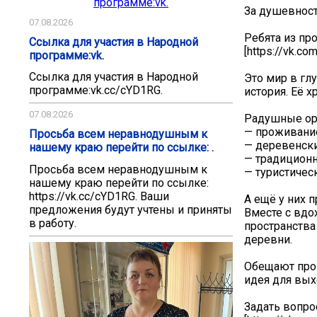
За душевност
07.08.2026
Ребята из пр
Ссылка для участия в Народной
[https://vk.
программе:vk.
Ссылка для участия в Народной
Это мир в гл
программе:vk.cc/cYD1RG.
история. Её х
07.08.2026
Радушные орг
— проживание
Просьба всем неравнодушным к
— деревенски
нашему краю перейти по ссылке: .
— традиционн
Просьба всем неравнодушным к
— туристичес
нашему краю перейти по ссылке:
https://vk.cc/cYD1RG. Ваши
А ещё у них 
предложения будут учтены и приняты
Вместе с вдо
в работу.
пространства
деревни.
Обещают пров
идея для вы
Задать вопро