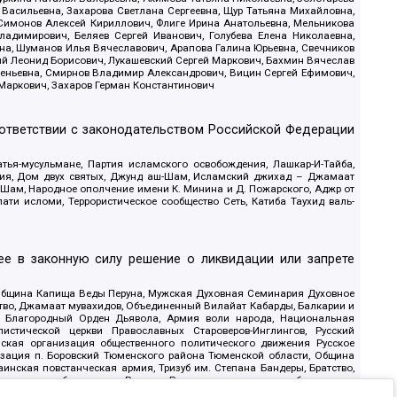
 Васильевна, Захарова Светлана Сергеевна, Щур Татьяна Михайловна,
 Симонов Алексей Кириллович, Флиге Ирина Анатольевна, Мельникова
адимирович, Беляев Сергей Иванович, Голубева Елена Николаевна,
вна, Шуманов Илья Вячеславович, Арапова Галина Юрьевна, Свечников
ий Леонид Борисович, Лукашевский Сергей Маркович, Бахмин Вячеслав
геньевна, Смирнов Владимир Александрович, Вицин Сергей Ефимович,
 Маркович, Захаров Герман Константинович
оответствии с законодательством Российской Федерации
тья-мусульмане, Партия исламского освобождения, Лашкар-И-Тайба,
дия, Дом двух святых, Джунд аш-Шам, Исламский джихад – Джамаат
ш-Шам, Народное ополчение имени К. Минина и Д. Пожарского, Аджр от
и исломи, Террористическое сообщество Сеть, Катиба Таухид валь-
е в законную силу решение о ликвидации или запрете
 Община Капища Веды Перуна, Мужская Духовная Семинария Духовное
ство, Джамаат мувахидов, Объединенный Вилайат Кабарды, Балкарии и
18, Благородный Орден Дьявола, Армия воли народа, Национальная
истической церкви Православных Староверов-Инглингов, Русский
ская организация общественного политического движения Русское
изация п. Боровский Тюменского района Тюменской области, Община
инская повстанческая армия, Тризуб им. Степана Бандеры, Братство,
олитическое объединение Русские, Русское национальное объединение
ЙС, О противодействии экстремистской деятельности, РЕВТАТПОД,