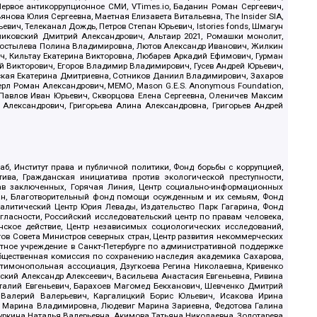
ервое антикоррупционное СМИ, VTimes.io, Баданин Роман Сергеевич,
ова Юлия Сергеевна, Маетная Елизавета Витальевна, The Insider SIA,
ич, Телеканал Дождь, Петров Степан Юрьевич, Istories fonds, Шмагун
иковский Дмитрий Александрович, Альтаир 2021, Ромашки монолит,
, Костылева Полина Владимировна, Лютов Александр Иванович, Жилкин
, Кильтау Екатерина Викторовна, Любарев Аркадий Ефимович, Гурман
й Викторович, Егоров Владимир Владимирович, Гусев Андрей Юрьевич,
ская Екатерина Дмитриевна, Сотников Даниил Владимирович, Захаров
ерл Роман Александрович, МЕМО, Mason G.E.S. Anonymous Foundation,
, Павлов Иван Юрьевич, Скворцова Елена Сергеевна, Оленичев Максим
 Александрович, Григорьева Алина Александровна, Григорьев Андрей
б, Институт права и публичной политики, Фонд борьбы с коррупцией,
ива, Гражданская инициатива против экологической преступности,
рав заключенных, Горячая Линия, Центр социально-информационных
дан, Благотворительный фонд помощи осужденным и их семьям, Фонд
 Аналитический Центр Юрия Левады, Издательство Парк Гагарина, Фонд
гласности, Российский исследовательский центр по правам человека,
ское действие, Центр независимых социологических исследований,
в Совета Министров северных стран, Центр развития некоммерческих
стное учреждение в Санкт-Петербурге по административной поддержке
Общественная комиссия по сохранению наследия академика Сахарова,
нтимонопольная ассоциация, Дзугкоева Регина Николаевна, Кривенко
кий Александр Алексеевич, Васильева Анастасия Евгеньевна, Ривина
италий Евгеньевич, Барахоев Магомед Бекханович, Шевченко Дмитрий
 Валерий Валерьевич, Каргалицкий Борис Юльевич, Исакова Ирина
ва Марина Владимировна, Людевиг Марина Зариевна, Федотова Галина
уркина Наталья Валерьевна, Акимова Татьяна Николаевна, Золотарева