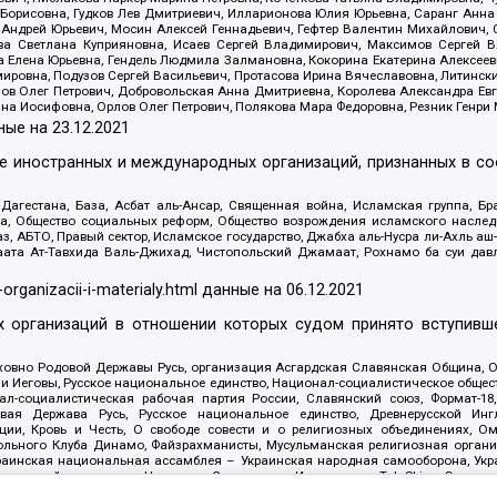
Борисовна, Гудков Лев Дмитриевич, Илларионова Юлия Юрьевна, Саранг Анна
Андрей Юрьевич, Мосин Алексей Геннадьевич, Гефтер Валентин Михайлович,
а Светлана Куприяновна, Исаев Сергей Владимирович, Максимов Сергей Вл
а Елена Юрьевна, Гендель Людмила Залмановна, Кокорина Екатерина Алексее
ровна, Подузов Сергей Васильевич, Протасова Ирина Вячеславовна, Литинск
ов Олег Петрович, Добровольская Анна Дмитриевна, Королева Александра Ев
яна Иосифовна, Орлов Олег Петрович, Полякова Мара Федоровна, Резник Генри
ные на
23.12.2021
ле иностранных и международных организаций, признанных в с
гестана, База, Асбат аль-Ансар, Священная война, Исламская группа, Бра
ана, Общество социальных реформ, Общество возрождения исламского насле
з, АБТО, Правый сектор, Исламское государство, Джабха аль-Нусра ли-Ахль а
та Ат-Тавхида Валь-Джихад, Чистопольский Джамаат, Рохнамо ба суи давлат
-organizacii-i-materialy.html
данные на
06.12.2021
 организаций в отношении которых судом принято вступивше
Духовно Родовой Державы Русь, организация Асгардская Славянская Община,
ли Иеговы, Русское национальное единство, Национал-социалистическое обще
нал-социалистическая рабочая партия России, Славянский союз, Формат-
вая Держава Русь, Русское национальное единство, Древнерусской Ингл
ии, Кровь и Честь, О свободе совести и о религиозных объединениях, Ом
тбольного Клуба Динамо, Файзрахманисты, Мусульманская религиозная орган
раинская национальная ассамблея – Украинская народная самооборона, Укра
ледователей инглиизма, Народная Социальная Инициатива, TulaSkins, Этноп
. Астрахани, ВОЛЯ, Меджлис крымскотатарского народа, Рубеж Севера, ТО