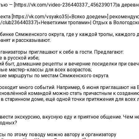
ью — [https://vk.com/video-236440337_456239017|в деревн
оекта [https://vk.com/vsyako35|«Всяко доедем»] рекоменду
com/club236440337|«Неветхими тропами»| Отдых в Вологодск
убинке Сямженского округа, где у каждой тропы, каждого 
ранят и рассказывают.
анизаторы приглашают к себе в гости. Предлагают:
 в русской избе;
й быт, домашние рецепты и вечерние посиделки при свеч
ые мастер-классы для всех возрастов;
кие маршруты по местам Сямженского округа.
проходит много событий. Например, 6 июня приглашают на 
хновлённой командой можно стать причастным к создани
 в старинном доме, ещё одной точки притяжения для всех
ести экскурсию, вкусную еду и приятное общение. Чем не
ходных?
сы по этому поводу можно автору и организатору