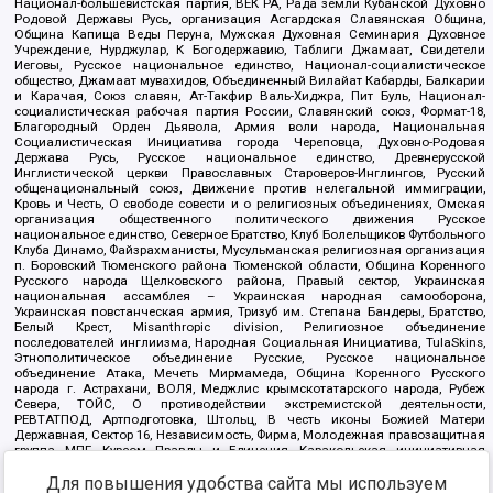
Национал-большевистская партия, ВЕК РА, Рада земли Кубанской Духовно
Родовой Державы Русь, организация Асгардская Славянская Община,
Община Капища Веды Перуна, Мужская Духовная Семинария Духовное
Учреждение, Нурджулар, К Богодержавию, Таблиги Джамаат, Свидетели
Иеговы, Русское национальное единство, Национал-социалистическое
общество, Джамаат мувахидов, Объединенный Вилайат Кабарды, Балкарии
и Карачая, Союз славян, Ат-Такфир Валь-Хиджра, Пит Буль, Национал-
социалистическая рабочая партия России, Славянский союз, Формат-18,
Благородный Орден Дьявола, Армия воли народа, Национальная
Социалистическая Инициатива города Череповца, Духовно-Родовая
Держава Русь, Русское национальное единство, Древнерусской
Инглистической церкви Православных Староверов-Инглингов, Русский
общенациональный союз, Движение против нелегальной иммиграции,
Кровь и Честь, О свободе совести и о религиозных объединениях, Омская
организация общественного политического движения Русское
национальное единство, Северное Братство, Клуб Болельщиков Футбольного
Клуба Динамо, Файзрахманисты, Мусульманская религиозная организация
п. Боровский Тюменского района Тюменской области, Община Коренного
Русского народа Щелковского района, Правый сектор, Украинская
национальная ассамблея – Украинская народная самооборона,
Украинская повстанческая армия, Тризуб им. Степана Бандеры, Братство,
Белый Крест, Misanthropic division, Религиозное объединение
последователей инглиизма, Народная Социальная Инициатива, TulaSkins,
Этнополитическое объединение Русские, Русское национальное
объединение Атака, Мечеть Мирмамеда, Община Коренного Русского
народа г. Астрахани, ВОЛЯ, Меджлис крымскотатарского народа, Рубеж
Севера, ТОЙС, О противодействии экстремистской деятельности,
РЕВТАТПОД, Артподготовка, Штольц, В честь иконы Божией Матери
Державная, Сектор 16, Независимость, Фирма, Молодежная правозащитная
группа МПГ, Курсом Правды и Единения, Каракольская инициативная
группа, Автоград Крю, Союз Славянских Сил Руси, Алля-Аят,
Для повышения удобства сайта мы используем
Благотворительный пансионат Ак Умут, Русская республика Русь,