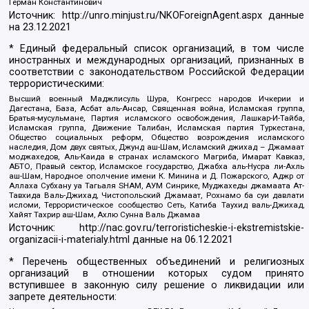
Герман Константинович
Источник:
http://unro.minjust.ru/NKOForeignAgent.aspx
данные
на
23.12.2021
* Единый федеральный список организаций, в том числе
иностранных и международных организаций, признанных в
соответствии с законодательством Российской Федерации
террористическими:
Высший военный Маджлисуль Шура, Конгресс народов Ичкерии и
Дагестана, База, Асбат аль-Ансар, Священная война, Исламская группа,
Братья-мусульмане, Партия исламского освобождения, Лашкар-И-Тайба,
Исламская группа, Движение Талибан, Исламская партия Туркестана,
Общество социальных реформ, Общество возрождения исламского
наследия, Дом двух святых, Джунд аш-Шам, Исламский джихад – Джамаат
моджахедов, Аль-Каида в странах исламского Магриба, Имарат Кавказ,
АБТО, Правый сектор, Исламское государство, Джабха аль-Нусра ли-Ахль
аш-Шам, Народное ополчение имени К. Минина и Д. Пожарского, Аджр от
Аллаха Субхану уа Тагьаля SHAM, АУМ Синрике, Муджахеды джамаата Ат-
Тавхида Валь-Джихад, Чистопольский Джамаат, Рохнамо ба суи давлати
исломи, Террористическое сообщество Сеть, Катиба Таухид валь-Джихад,
Хайят Тахрир аш-Шам, Ахлю Сунна Валь Джамаа
Источник:
http://nac.gov.ru/terroristicheskie-i-ekstremistskie-
organizacii-i-materialy.html
данные на
06.12.2021
* Перечень общественных объединений и религиозных
организаций в отношении которых судом принято
вступившее в законную силу решение о ликвидации или
запрете деятельности: