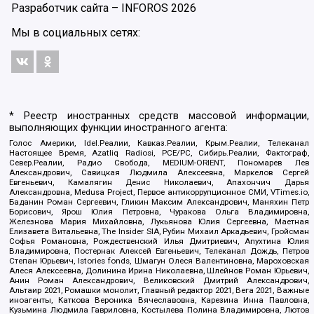
Разработчик сайта –
INFOROS
2026
Мы в социальных сетях:
* Реестр иностранных средств массовой информации,
выполняющих функции иностранного агента:
Голос Америки, Idel.Реалии, Кавказ.Реалии, Крым.Реалии, Телеканал
Настоящее Время, Azatliq Radiosi, PCE/PC, Сибирь.Реалии, Фактограф,
Север.Реалии, Радио Свобода, MEDIUM-ORIENT, Пономарев Лев
Александрович, Савицкая Людмила Алексеевна, Маркелов Сергей
Евгеньевич, Камалягин Денис Николаевич, Апахончич Дарья
Александровна, Medusa Project, Первое антикоррупционное СМИ, VTimes.io,
Баданин Роман Сергеевич, Гликин Максим Александрович, Маняхин Петр
Борисович, Ярош Юлия Петровна, Чуракова Ольга Владимировна,
Железнова Мария Михайловна, Лукьянова Юлия Сергеевна, Маетная
Елизавета Витальевна, The Insider SIA, Рубин Михаил Аркадьевич, Гройсман
Софья Романовна, Рождественский Илья Дмитриевич, Апухтина Юлия
Владимировна, Постернак Алексей Евгеньевич, Телеканал Дождь, Петров
Степан Юрьевич, Istories fonds, Шмагун Олеся Валентиновна, Мароховская
Алеся Алексеевна, Долинина Ирина Николаевна, Шлейнов Роман Юрьевич,
Анин Роман Александрович, Великовский Дмитрий Александрович,
Альтаир 2021, Ромашки монолит, Главный редактор 2021, Вега 2021, Важные
иноагенты, Каткова Вероника Вячеславовна, Карезина Инна Павловна,
Кузьмина Людмила Гавриловна, Костылева Полина Владимировна, Лютов