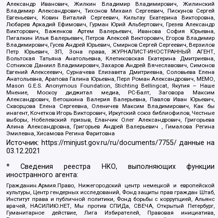
Александр Иванович, Жилкин Владимир Владимирович, Жилинский
Владимир Александрович, Тихонов Михаил Сергеевич, Пискунов Сергей
Евгеньевич, Ковин Виталий Сергеевич, Кильтау Екатерина Викторовна,
Любарев Аркадий Ефимович, Гурман Юрий Альбертович, Грезев Александр
Викторович, Важенков Артем Валерьевич, Иванова София Юрьевна,
Пигалкин Илья Валерьевич, Петров Алексей Викторович, Егоров Владимир
Владимирович, Гусев Андрей Юрьевич, Смирнов Сергей Сергеевич, Верзилов
Петр Юрьевич, ЗП, Зона права, ЖУРНАЛИСТ-ИНОСТРАННЫЙ АГЕНТ,
Вольтская Татьяна Анатольевна, Клепиковская Екатерина Дмитриевна,
Сотников Даниил Владимирович, Захаров Андрей Вячеславович, Симонов
Евгений Алексеевич, Сурначева Елизавета Дмитриевна, Соловьева Елена
Анатольевна, Арапова Галина Юрьевна, Перл Роман Александрович, МЕМО,
Mason G.E.S. Anonymous Foundation, Stichting Bellingcat, Якутия – Наше
Мнение, Москоу диджитал медиа, РС-Балт, Заговора Максим
Александрович, Ветошкина Валерия Валерьевна, Павлов Иван Юрьевич,
Скворцова Елена Сергеевна, Оленичев Максим Владимирович, Как бы
инагент, Кочетков Игорь Викторович, Иркутский союз библиофилов, Честные
выборы, Нобелевский призыв, Еланчик Олег Александрович, Григорьева
Алина Александровна, Григорьев Андрей Валерьевич , Гималова Регина
Эмилевна, Хисамова Регина Фаритовна
Источник:
https://minjust.gov.ru/ru/documents/7755/
данные на
03.12.2021
* Сведения реестра НКО, выполняющих функции
иностранного агента:
Гражданин.Армия.Право, Нижегородский центр немецкой и европейской
культуры, Центр гендерных исследований, Фонд защиты прав граждан Штаб,
Институт права и публичной политики, Фонд борьбы с коррупцией, Альянс
врачей, НАСИЛИЮ.НЕТ, Мы против СПИДа, СВЕЧА, Открытый Петербург,
Гуманитарное действие, Лига Избирателей, Правовая инициатива,