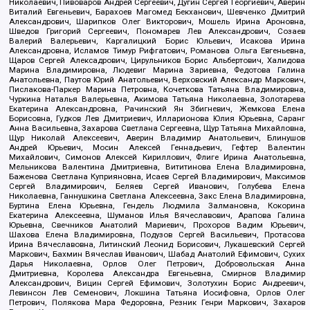
Николаевич, Пивоваров Андрей Сергеевич, Дугин Сергей Георгиевич, Аверин
Виталий Евгеньевич, Барахоев Магомед Бекханович, Шевченко Дмитрий
Александрович, Шарипков Олег Викторович, Мошель Ирина Ароновна,
Шведов Григорий Сергеевич, Пономарев Лев Александрович, Созаев
Валерий Валерьевич, Каргалицкий Борис Юльевич, Исакова Ирина
Александровна, Исламов Тимур Рифгатович, Романова Ольга Евгеньевна,
Щаров Сергей Алексадрович, Цирульников Борис Альбертович, Халидова
Марина Владимировна, Людевиг Марина Зариевна, Федотова Галина
Анатольевна, Паутов Юрий Анатольевич, Верховский Александр Маркович,
Пислакова-Паркер Марина Петровна, Кочеткова Татьяна Владимировна,
Чуркина Наталья Валерьевна, Акимова Татьяна Николаевна, Золотарева
Екатерина Александровна, Рачинский Ян Збигневич, Жемкова Елена
Борисовна, Гудков Лев Дмитриевич, Илларионова Юлия Юрьевна, Саранг
Анна Васильевна, Захарова Светлана Сергеевна, Щур Татьяна Михайловна,
Щур Николай Алексеевич, Аверин Владимир Анатольевич, Блинушов
Андрей Юрьевич, Мосин Алексей Геннадьевич, Гефтер Валентин
Михайлович, Симонов Алексей Кириллович, Флиге Ирина Анатольевна,
Мельникова Валентина Дмитриевна, Вититинова Елена Владимировна,
Баженова Светлана Куприяновна, Исаев Сергей Владимирович, Максимов
Сергей Владимирович, Беляев Сергей Иванович, Голубева Елена
Николаевна, Ганнушкина Светлана Алексеевна, Закс Елена Владимировна,
Буртина Елена Юрьевна, Гендель Людмила Залмановна, Кокорина
Екатерина Алексеевна, Шуманов Илья Вячеславович, Арапова Галина
Юрьевна, Свечников Анатолий Мариевич, Прохоров Вадим Юрьевич,
Шахова Елена Владимировна, Подузов Сергей Васильевич, Протасова
Ирина Вячеславовна, Литинский Леонид Борисович, Лукашевский Сергей
Маркович, Бахмин Вячеслав Иванович, Шабад Анатолий Ефимович, Сухих
Дарья Николаевна, Орлов Олег Петрович, Добровольская Анна
Дмитриевна, Королева Александра Евгеньевна, Смирнов Владимир
Александрович, Вицин Сергей Ефимович, Золотухин Борис Андреевич,
Левинсон Лев Семенович, Локшина Татьяна Иосифовна, Орлов Олег
Петрович, Полякова Мара Федоровна, Резник Генри Маркович, Захаров