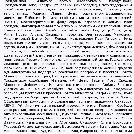
Гражданская инициатива против экологической преступности,
Гражданский Союз, "Хасдей Ерушалаим" (Милосердие), Центр поддержки и
содействия развитию средств массовой информации, В защиту прав
заключенных, Горячая Линия, Центр социально-информационных
инициатив Действие, Институт глобализации и социальных движений,
ВМЕСТЕ, Благотворительный фонд охраны здоровья и защиты прав
граждан, Благотворительный фонд помощи осужденным и их семьям, Фонд
Тольятти, Новое время, Серебряная тайга, Так-Так-Так, центр Сова, центр
Анна, Проект Апрель, Самарская губерния, Эра здоровья, Мемориал,
Аналитический Центр Юрия Левады, Издательство Парк Гагарина, Фонд
содействия имени Андрея Рылькова, Сфера, Уральская правозащитная
группа, Женщины Евразии, СИБАЛЬТ, Институт прав человека, Фонд защиты
гласности, Российский исследовательский центр по правам человека,
Дальневосточный центр развития гражданских инициатив и социального
партнерства, Пермский региональный правозащитный центр, Гражданское
действие, Центр независимых социологических исследований, Сутяжник,
АКАДЕМИЯ ПО ПРАВАМ ЧЕЛОВЕКА, Частное учреждение в Калининграде по
административной поддержке реализации программ и проектов Совета
Министров северных стран, Центр развития некоммерческих организаций,
Гражданское содействие, Интернешнл-Р, Центр Защиты Прав Средств
Массовой Информации, Институт развития прессы - Сибирь, Частное
учреждение в Санкт-Петербурге по административной поддержке
реализации программ и проектов Совета Министров Северных Стран, Фонд
поддержки свободы прессы, Гражданский контроль, Человек и Закон,
Общественная комиссия по сохранению наследия академика Сахарова,
МЕМО. РУ, Институт региональной прессы, Институт Развития Свободы
Информации, Экозащита!-Женсовет, Общественный вердикт, Евразийская
антимонопольная ассоциация, Дзугкоева Регина Николаевна, Кривенко
Сергей Владимирович, Милославский Павел Юрьевич, Шнырова Ольга
Вадимовна, Чанышева Лилия Айратовна, Сидорович Ольга Борисовна,
Туровский Александр Алексеевич, Васильева Анастасия Евгеньевна, Ривина
Анна Валерьевна, Бурдина Юлия Владимировна, Бойко Анатолий