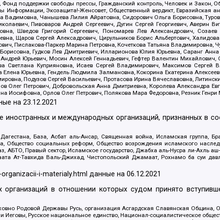
, Фонд поддержки свободы прессы, Гражданский контроль, Человек и Закон, 
оды Информации, Экозащита!-Женсовет, Общественный вердикт, Евразийская а
 Вадимовна, Чанышева Лилия Айратовна, Сидорович Ольга Борисовна, Туровс
олаевич, Пивоваров Андрей Сергеевич, Дугин Сергей Георгиевич, Аверин В
вна, Шведов Григорий Сергеевич, Пономарев Лев Александрович, Созаев
евна, Щаров Сергей Алексадрович, Цирульников Борис Альбертович, Халидо
ович, Пислакова-Паркер Марина Петровна, Кочеткова Татьяна Владимировна, Ч
Борисовна, Гудков Лев Дмитриевич, Илларионова Юлия Юрьевна, Саранг Анна
Андрей Юрьевич, Мосин Алексей Геннадьевич, Гефтер Валентин Михайлович,
а Светлана Куприяновна, Исаев Сергей Владимирович, Максимов Сергей Вл
а Елена Юрьевна, Гендель Людмила Залмановна, Кокорина Екатерина Алексее
ровна, Подузов Сергей Васильевич, Протасова Ирина Вячеславовна, Литинск
ов Олег Петрович, Добровольская Анна Дмитриевна, Королева Александра Ев
яна Иосифовна, Орлов Олег Петрович, Полякова Мара Федоровна, Резник Генри
ные на
23.12.2021
ле иностранных и международных организаций, признанных в с
гестана, База, Асбат аль-Ансар, Священная война, Исламская группа, Бра
ана, Общество социальных реформ, Общество возрождения исламского насле
з, АБТО, Правый сектор, Исламское государство, Джабха аль-Нусра ли-Ахль а
та Ат-Тавхида Валь-Джихад, Чистопольский Джамаат, Рохнамо ба суи давлат
-organizacii-i-materialy.html
данные на
06.12.2021
 организаций в отношении которых судом принято вступивше
Духовно Родовой Державы Русь, организация Асгардская Славянская Община,
ли Иеговы, Русское национальное единство, Национал-социалистическое обще