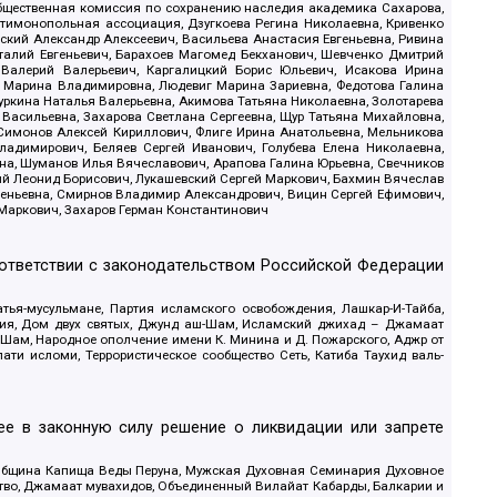
Общественная комиссия по сохранению наследия академика Сахарова,
нтимонопольная ассоциация, Дзугкоева Регина Николаевна, Кривенко
кий Александр Алексеевич, Васильева Анастасия Евгеньевна, Ривина
италий Евгеньевич, Барахоев Магомед Бекханович, Шевченко Дмитрий
 Валерий Валерьевич, Каргалицкий Борис Юльевич, Исакова Ирина
ва Марина Владимировна, Людевиг Марина Зариевна, Федотова Галина
уркина Наталья Валерьевна, Акимова Татьяна Николаевна, Золотарева
 Васильевна, Захарова Светлана Сергеевна, Щур Татьяна Михайловна,
 Симонов Алексей Кириллович, Флиге Ирина Анатольевна, Мельникова
адимирович, Беляев Сергей Иванович, Голубева Елена Николаевна,
вна, Шуманов Илья Вячеславович, Арапова Галина Юрьевна, Свечников
ий Леонид Борисович, Лукашевский Сергей Маркович, Бахмин Вячеслав
геньевна, Смирнов Владимир Александрович, Вицин Сергей Ефимович,
 Маркович, Захаров Герман Константинович
оответствии с законодательством Российской Федерации
тья-мусульмане, Партия исламского освобождения, Лашкар-И-Тайба,
дия, Дом двух святых, Джунд аш-Шам, Исламский джихад – Джамаат
ш-Шам, Народное ополчение имени К. Минина и Д. Пожарского, Аджр от
и исломи, Террористическое сообщество Сеть, Катиба Таухид валь-
е в законную силу решение о ликвидации или запрете
 Община Капища Веды Перуна, Мужская Духовная Семинария Духовное
ство, Джамаат мувахидов, Объединенный Вилайат Кабарды, Балкарии и