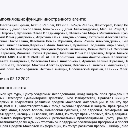
выполняющих функции иностранного агента:
 Настоящее Время, Azatliq Radiosi, PCE/PC, Сибирь.Реалии, Фактограф, Север
ягин Денис Николаевич, Апахончич Дарья Александровна, Medusa Project, П
етровна, Чуракова Ольга Владимировна, Железнова Мария Михайловна, Лукьян
й Илья Дмитриевич, Апухтина Юлия Владимировна, Постернак Алексей Евгеньев
рина Николаевна, Шлейнов Роман Юрьевич, Анин Роман Александрович, Вел
оника Вячеславовна, Карезина Инна Павловна, Кузьмина Людмила Гавриловна
ов Михаил Сергеевич, Пискунов Сергей Евгеньевич, Ковин Виталий Сергеевич
алерьевич, Иванова София Юрьевна, Пигалкин Илья Валерьевич, Петров Алексе
а, ЖУРНАЛИСТ-ИНОСТРАННЫЙ АГЕНТ, Вольтская Татьяна Анатольевна, Клепиков
авета Дмитриевна, Соловьева Елена Анатольевна, Арапова Галина Юрьевна, П
иа, РС-Балт, Заговора Максим Александрович, Ветошкина Валерия Валерьевна
ский союз библиофилов, Честные выборы, Нобелевский призыв, Еланчик Олег
а
е на
03.12.2021
нного агента:
ой культуры, Центр гендерных исследований, Фонд защиты прав граждан Шта
 Петербург, Гуманитарное действие, Лига Избирателей, Правовая инициат
держки и содействия развитию средств массовой информации, В защиту п
ий, ВМЕСТЕ, Благотворительный фонд охраны здоровья и защиты прав граж
, центр Анна, Проект Апрель, Самарская губерния, Эра здоровья, Мемориал,
я группа, Женщины Евразии, СИБАЛЬТ, Институт прав человека, Фонд защиты 
льного партнерства, Пермский региональный правозащитный центр, Граждан
лининграде по административной поддержке реализации программ и проекто
 Прав Средств Массовой Информации, Институт развития прессы - Сибирь, Ча