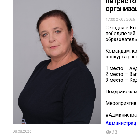
патриото
организац
17:00
27.05.2026
Сегодня в Вы
победителей 
образователь
Командам, ко
конкурса ра
1 место — Ан
2 место — Вы
3 место — Ка
Поздравляем 
Мероприятие
#Администра
Администраци
08.08.2026
23