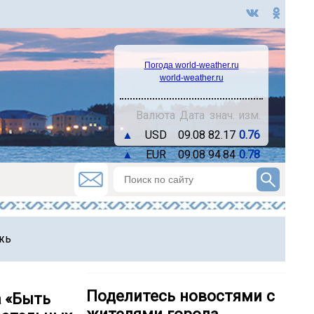
Погода world-weather.ru
world-weather.ru
Валюта
Дата
знач.
изм.
▲
USD
09.08
82.17
0.76
▲
EUR
09.08
94.84
0.78
жь
Поделитесь новостями с
а «Быть
жителями города