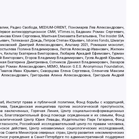
.Реалии, Радио Свобода, MEDIUM-ORIENT, Пономарев Лев Александрович,
ервое антикоррупционное СМИ, VTimes.io, Баданин Роман Сергеевич,
ова Юлия Сергеевна, Маетная Елизавета Витальевна, The Insider SIA,
ич, Телеканал Дождь, Петров Степан Юрьевич, Istories fonds, Шмагун
иковский Дмитрий Александрович, Альтаир 2021, Ромашки монолит,
, Костылева Полина Владимировна, Лютов Александр Иванович, Жилкин
, Кильтау Екатерина Викторовна, Любарев Аркадий Ефимович, Гурман
й Викторович, Егоров Владимир Владимирович, Гусев Андрей Юрьевич,
ская Екатерина Дмитриевна, Сотников Даниил Владимирович, Захаров
ерл Роман Александрович, МЕМО, Mason G.E.S. Anonymous Foundation,
, Павлов Иван Юрьевич, Скворцова Елена Сергеевна, Оленичев Максим
 Александрович, Григорьева Алина Александровна, Григорьев Андрей
б, Институт права и публичной политики, Фонд борьбы с коррупцией,
ива, Гражданская инициатива против экологической преступности,
рав заключенных, Горячая Линия, Центр социально-информационных
дан, Благотворительный фонд помощи осужденным и их семьям, Фонд
 Аналитический Центр Юрия Левады, Издательство Парк Гагарина, Фонд
гласности, Российский исследовательский центр по правам человека,
ское действие, Центр независимых социологических исследований,
в Совета Министров северных стран, Центр развития некоммерческих
стное учреждение в Санкт-Петербурге по административной поддержке