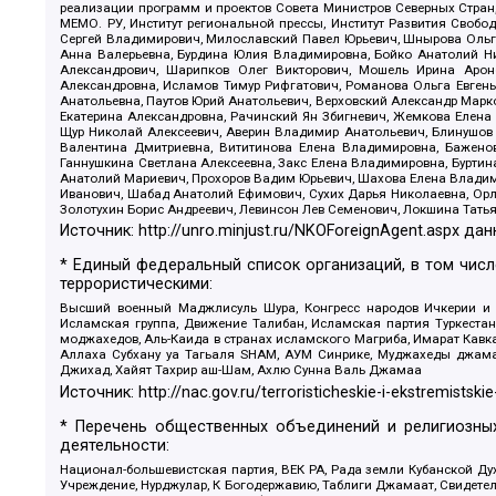
реализации программ и проектов Совета Министров Северных Стран
МЕМО. РУ, Институт региональной прессы, Институт Развития Своб
Сергей Владимирович, Милославский Павел Юрьевич, Шнырова Ольга
Анна Валерьевна, Бурдина Юлия Владимировна, Бойко Анатолий Ник
Александрович, Шарипков Олег Викторович, Мошель Ирина Ароно
Александровна, Исламов Тимур Рифгатович, Романова Ольга Евгень
Анатольевна, Паутов Юрий Анатольевич, Верховский Александр Марк
Екатерина Александровна, Рачинский Ян Збигневич, Жемкова Елена 
Щур Николай Алексеевич, Аверин Владимир Анатольевич, Блинушов 
Валентина Дмитриевна, Вититинова Елена Владимировна, Баженов
Ганнушкина Светлана Алексеевна, Закс Елена Владимировна, Буртин
Анатолий Мариевич, Прохоров Вадим Юрьевич, Шахова Елена Владими
Иванович, Шабад Анатолий Ефимович, Сухих Дарья Николаевна, Орл
Золотухин Борис Андреевич, Левинсон Лев Семенович, Локшина Тать
Источник:
http://unro.minjust.ru/NKOForeignAgent.aspx
дан
* Единый федеральный список организаций, в том чис
террористическими:
Высший военный Маджлисуль Шура, Конгресс народов Ичкерии и Да
Исламская группа, Движение Талибан, Исламская партия Туркест
моджахедов, Аль-Каида в странах исламского Магриба, Имарат Кавка
Аллаха Субхану уа Тагьаля SHAM, АУМ Синрике, Муджахеды джамаа
Джихад, Хайят Тахрир аш-Шам, Ахлю Сунна Валь Джамаа
Источник:
http://nac.gov.ru/terroristicheskie-i-ekstremistskie
* Перечень общественных объединений и религиозных
деятельности:
Национал-большевистская партия, ВЕК РА, Рада земли Кубанской 
Учреждение, Нурджулар, К Богодержавию, Таблиги Джамаат, Свидете