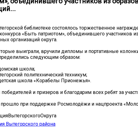
м», объединившего участников из образо
ий...
тегорской библиотеке состоялось торжественное награжд
конкурса «Быть патриотом», объединившего участников и
ных организаций округа.
торые выиграли, вручили дипломы и портативные колонки
спределились следующим образом:
домская школа;
тегорский политехнический техникум;
детская школа «Корабелы Прионежья».
победителей и призеров и благодарим всех ребят за участ
 прошло при поддержке Росмолодёжи и нацпроекта «Моло
цияВытегорскогоОкруга
я Вытегорского района