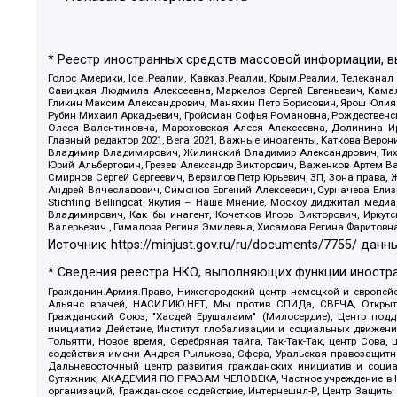
* Реестр иностранных средств массовой информации, 
Голос Америки, Idel.Реалии, Кавказ.Реалии, Крым.Реалии, Телеканал
Савицкая Людмила Алексеевна, Маркелов Сергей Евгеньевич, Камал
Гликин Максим Александрович, Маняхин Петр Борисович, Ярош Юлия П
Рубин Михаил Аркадьевич, Гройсман Софья Романовна, Рождественски
Олеся Валентиновна, Мароховская Алеся Алексеевна, Долинина И
Главный редактор 2021, Вега 2021, Важные иноагенты, Каткова Вер
Владимир Владимирович, Жилинский Владимир Александрович, Тихон
Юрий Альбертович, Грезев Александр Викторович, Важенков Артем В
Смирнов Сергей Сергеевич, Верзилов Петр Юрьевич, ЗП, Зона прав
Андрей Вячеславович, Симонов Евгений Алексеевич, Сурначева Елиз
Stichting Bellingcat, Якутия – Наше Мнение, Москоу диджитал мед
Владимирович, Как бы инагент, Кочетков Игорь Викторович, Иркут
Валерьевич , Гималова Регина Эмилевна, Хисамова Регина Фаритовн
Источник:
https://minjust.gov.ru/ru/documents/7755/
данны
* Сведения реестра НКО, выполняющих функции иностра
Гражданин.Армия.Право, Нижегородский центр немецкой и европейск
Альянс врачей, НАСИЛИЮ.НЕТ, Мы против СПИДа, СВЕЧА, Открытый
Гражданский Союз, "Хасдей Ерушалаим" (Милосердие), Центр под
инициатив Действие, Институт глобализации и социальных движен
Тольятти, Новое время, Серебряная тайга, Так-Так-Так, центр Сова
содействия имени Андрея Рылькова, Сфера, Уральская правозащитна
Дальневосточный центр развития гражданских инициатив и социа
Сутяжник, АКАДЕМИЯ ПО ПРАВАМ ЧЕЛОВЕКА, Частное учреждение в Ка
организаций, Гражданское содействие, Интернешнл-Р, Центр Защиты