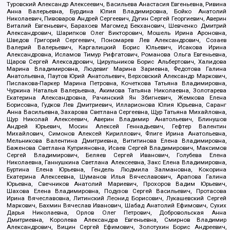
Туровский Александр Алексеевич, Васильева Анастасия Евгеньевна, Ривина
Анна Валерьевна, Бурдина Юлия Владимировна, Бойко Анатолий
Николаевич, Пивоваров Андрей Сергеевич, Дугин Сергей Георгиевич, Аверин
Виталий Евгеньевич, Барахоев Магомед Бекханович, Шевченко Дмитрий
Александрович, Шарипков Олег Викторович, Мошель Ирина Ароновна,
Шведов Григорий Сергеевич, Пономарев Лев Александрович, Созаев
Валерий Валерьевич, Каргалицкий Борис Юльевич, Исакова Ирина
Александровна, Исламов Тимур Рифгатович, Романова Ольга Евгеньевна,
Щаров Сергей Алексадрович, Цирульников Борис Альбертович, Халидова
Марина Владимировна, Людевиг Марина Зариевна, Федотова Галина
Анатольевна, Паутов Юрий Анатольевич, Верховский Александр Маркович,
Пислакова-Паркер Марина Петровна, Кочеткова Татьяна Владимировна,
Чуркина Наталья Валерьевна, Акимова Татьяна Николаевна, Золотарева
Екатерина Александровна, Рачинский Ян Збигневич, Жемкова Елена
Борисовна, Гудков Лев Дмитриевич, Илларионова Юлия Юрьевна, Саранг
Анна Васильевна, Захарова Светлана Сергеевна, Щур Татьяна Михайловна,
Щур Николай Алексеевич, Аверин Владимир Анатольевич, Блинушов
Андрей Юрьевич, Мосин Алексей Геннадьевич, Гефтер Валентин
Михайлович, Симонов Алексей Кириллович, Флиге Ирина Анатольевна,
Мельникова Валентина Дмитриевна, Вититинова Елена Владимировна,
Баженова Светлана Куприяновна, Исаев Сергей Владимирович, Максимов
Сергей Владимирович, Беляев Сергей Иванович, Голубева Елена
Николаевна, Ганнушкина Светлана Алексеевна, Закс Елена Владимировна,
Буртина Елена Юрьевна, Гендель Людмила Залмановна, Кокорина
Екатерина Алексеевна, Шуманов Илья Вячеславович, Арапова Галина
Юрьевна, Свечников Анатолий Мариевич, Прохоров Вадим Юрьевич,
Шахова Елена Владимировна, Подузов Сергей Васильевич, Протасова
Ирина Вячеславовна, Литинский Леонид Борисович, Лукашевский Сергей
Маркович, Бахмин Вячеслав Иванович, Шабад Анатолий Ефимович, Сухих
Дарья Николаевна, Орлов Олег Петрович, Добровольская Анна
Дмитриевна, Королева Александра Евгеньевна, Смирнов Владимир
Александрович, Вицин Сергей Ефимович, Золотухин Борис Андреевич,