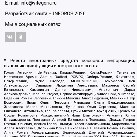
E-mail: info@vitegoria.ru
Разработчик сайта –
INFOROS
2026
Мы в социальных сетях:
* Реестр иностранных средств массовой информации,
выполняющих функции иностранного агента:
Голос Америки, Idel.Реалии, Кавказ.Реалии, Крым.Реалии, Телеканал
Настоящее Время, Azatliq Radiosi, PCE/PC, Сибирь.Реалии, Фактограф,
Север.Реалии, Радио Свобода, MEDIUM-ORIENT, Пономарев Лев
Александрович, Савицкая Людмила Алексеевна, Маркелов Сергей
Евгеньевич, Камалягин Денис Николаевич, Апахончич Дарья
Александровна, Medusa Project, Первое антикоррупционное СМИ, VTimes.io,
Баданин Роман Сергеевич, Гликин Максим Александрович, Маняхин Петр
Борисович, Ярош Юлия Петровна, Чуракова Ольга Владимировна,
Железнова Мария Михайловна, Лукьянова Юлия Сергеевна, Маетная
Елизавета Витальевна, The Insider SIA, Рубин Михаил Аркадьевич, Гройсман
Софья Романовна, Рождественский Илья Дмитриевич, Апухтина Юлия
Владимировна, Постернак Алексей Евгеньевич, Телеканал Дождь, Петров
Степан Юрьевич, Istories fonds, Шмагун Олеся Валентиновна, Мароховская
Алеся Алексеевна, Долинина Ирина Николаевна, Шлейнов Роман Юрьевич,
Анин Роман Александрович, Великовский Дмитрий Александрович,
Альтаир 2021, Ромашки монолит, Главный редактор 2021, Вега 2021, Важные