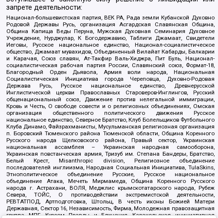
запрете деятельности:
Национал-большевистская партия, ВЕК РА, Рада земли Кубанской Духовно
Родовой Державы Русь, организация Асгардская Славянская Община,
Община Капища Веды Перуна, Мужская Духовная Семинария Духовное
Учреждение, Нурджулар, К Богодержавию, Таблиги Джамаат, Свидетели
Иеговы, Русское национальное единство, Национал-социалистическое
общество, Джамаат мувахидов, Объединенный Вилайат Кабарды, Балкарии
и Карачая, Союз славян, Ат-Такфир Валь-Хиджра, Пит Буль, Национал-
социалистическая рабочая партия России, Славянский союз, Формат-18,
Благородный Орден Дьявола, Армия воли народа, Национальная
Социалистическая Инициатива города Череповца, Духовно-Родовая
Держава Русь, Русское национальное единство, Древнерусской
Инглистической церкви Православных Староверов-Инглингов, Русский
общенациональный союз, Движение против нелегальной иммиграции,
Кровь и Честь, О свободе совести и о религиозных объединениях, Омская
организация общественного политического движения Русское
национальное единство, Северное Братство, Клуб Болельщиков Футбольного
Клуба Динамо, Файзрахманисты, Мусульманская религиозная организация
п. Боровский Тюменского района Тюменской области, Община Коренного
Русского народа Щелковского района, Правый сектор, Украинская
национальная ассамблея – Украинская народная самооборона,
Украинская повстанческая армия, Тризуб им. Степана Бандеры, Братство,
Белый Крест, Misanthropic division, Религиозное объединение
последователей инглиизма, Народная Социальная Инициатива, TulaSkins,
Этнополитическое объединение Русские, Русское национальное
объединение Атака, Мечеть Мирмамеда, Община Коренного Русского
народа г. Астрахани, ВОЛЯ, Меджлис крымскотатарского народа, Рубеж
Севера, ТОЙС, О противодействии экстремистской деятельности,
РЕВТАТПОД, Артподготовка, Штольц, В честь иконы Божией Матери
Державная, Сектор 16, Независимость, Фирма, Молодежная правозащитная
группа МПГ, Курсом Правды и Единения, Каракольская инициативная