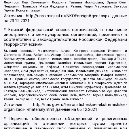
Левинсон Лев Семенович, Локшина Татьяна Иосифовна, Орлов Олег
Петрович, Полякова Мара Федоровна, Резник Генри Маркович, Захаров
Герман Константинович
Источник:
http://unro.minjust.ru/NKOForeignAgent.aspx
данные
на
23.12.2021
* Единый федеральный список организаций, в том числе
иностранных и международных организаций, признанных в
соответствии с законодательством Российской Федерации
террористическими:
Высший военный Маджлисуль Шура, Конгресс народов Ичкерии и
Дагестана, База, Асбат аль-Ансар, Священная война, Исламская группа,
Братья-мусульмане, Партия исламского освобождения, Лашкар-И-Тайба,
Исламская группа, Движение Талибан, Исламская партия Туркестана,
Общество социальных реформ, Общество возрождения исламского
наследия, Дом двух святых, Джунд аш-Шам, Исламский джихад – Джамаат
моджахедов, Аль-Каида в странах исламского Магриба, Имарат Кавказ,
АБТО, Правый сектор, Исламское государство, Джабха аль-Нусра ли-Ахль
аш-Шам, Народное ополчение имени К. Минина и Д. Пожарского, Аджр от
Аллаха Субхану уа Тагьаля SHAM, АУМ Синрике, Муджахеды джамаата Ат-
Тавхида Валь-Джихад, Чистопольский Джамаат, Рохнамо ба суи давлати
исломи, Террористическое сообщество Сеть, Катиба Таухид валь-Джихад,
Хайят Тахрир аш-Шам, Ахлю Сунна Валь Джамаа
Источник:
http://nac.gov.ru/terroristicheskie-i-ekstremistskie-
organizacii-i-materialy.html
данные на
06.12.2021
* Перечень общественных объединений и религиозных
организаций в отношении которых судом принято
вступившее в законную силу решение о ликвидации или