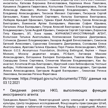
иноагенты, Каткова Вероника Вячеславовна, Карезина Инна Павловна,
Кузьмина Людмила Гавриловна, Костылева Полина Владимировна, Лютов
Александр Иванович, Жилкин Владимир Владимирович, Жилинский
Владимир Александрович, Тихонов Михаил Сергеевич, Пискунов Сергей
Евгеньевич, Ковин Виталий Сергеевич, Кильтау Екатерина Викторовна,
Любарев Аркадий Ефимович, Гурман Юрий Альбертович, Грезев Александр
Викторович, Важенков Артем Валерьевич, Иванова София Юрьевна,
Пигалкин Илья Валерьевич, Петров Алексей Викторович, Егоров Владимир
Владимирович, Гусев Андрей Юрьевич, Смирнов Сергей Сергеевич, Верзилов
Петр Юрьевич, ЗП, Зона права, ЖУРНАЛИСТ-ИНОСТРАННЫЙ АГЕНТ,
Вольтская Татьяна Анатольевна, Клепиковская Екатерина Дмитриевна,
Сотников Даниил Владимирович, Захаров Андрей Вячеславович, Симонов
Евгений Алексеевич, Сурначева Елизавета Дмитриевна, Соловьева Елена
Анатольевна, Арапова Галина Юрьевна, Перл Роман Александрович, МЕМО,
Mason G.E.S. Anonymous Foundation, Stichting Bellingcat, Якутия – Наше
Мнение, Москоу диджитал медиа, РС-Балт, Заговора Максим
Александрович, Ветошкина Валерия Валерьевна, Павлов Иван Юрьевич,
Скворцова Елена Сергеевна, Оленичев Максим Владимирович, Как бы
инагент, Кочетков Игорь Викторович, Иркутский союз библиофилов, Честные
выборы, Нобелевский призыв, Еланчик Олег Александрович, Григорьева
Алина Александровна, Григорьев Андрей Валерьевич , Гималова Регина
Эмилевна, Хисамова Регина Фаритовна
Источник:
https://minjust.gov.ru/ru/documents/7755/
данные на
03.12.2021
* Сведения реестра НКО, выполняющих функции
иностранного агента:
Гражданин.Армия.Право, Нижегородский центр немецкой и европейской
культуры, Центр гендерных исследований, Фонд защиты прав граждан Штаб,
Институт права и публичной политики, Фонд борьбы с коррупцией, Альянс