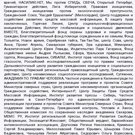
врачей, НАСИЛИЮ.НЕТ, Мы против СПИДа, СВЕЧА, Открытый Петербург,
Гуманитарное действие, Лига Избирателей, Правовая инициатива,
Гражданская инициатива против экологической преступности,
Гражданский Союз, "Хасдей Ерушалаим" (Милосердие), Центр поддержки и
содействия развитию средств массовой информации, В защиту прав
заключенных, Горячая Линия, Центр социально-информационных
инициатив Действие, Институт глобализации и социальных движений,
ВМЕСТЕ, Благотворительный фонд охраны здоровья и защиты прав
граждан, Благотворительный фонд помощи осужденным и их семьям, Фонд
Тольятти, Новое время, Серебряная тайга, Так-Так-Так, центр Сова, центр
Анна, Проект Апрель, Самарская губерния, Эра здоровья, Мемориал,
Аналитический Центр Юрия Левады, Издательство Парк Гагарина, Фонд
содействия имени Андрея Рылькова, Сфера, Уральская правозащитная
группа, Женщины Евразии, СИБАЛЬТ, Институт прав человека, Фонд защиты
гласности, Российский исследовательский центр по правам человека,
Дальневосточный центр развития гражданских инициатив и социального
партнерства, Пермский региональный правозащитный центр, Гражданское
действие, Центр независимых социологических исследований, Сутяжник,
АКАДЕМИЯ ПО ПРАВАМ ЧЕЛОВЕКА, Частное учреждение в Калининграде по
административной поддержке реализации программ и проектов Совета
Министров северных стран, Центр развития некоммерческих организаций,
Гражданское содействие, Интернешнл-Р, Центр Защиты Прав Средств
Массовой Информации, Институт развития прессы - Сибирь, Частное
учреждение в Санкт-Петербурге по административной поддержке
реализации программ и проектов Совета Министров Северных Стран, Фонд
поддержки свободы прессы, Гражданский контроль, Человек и Закон,
Общественная комиссия по сохранению наследия академика Сахарова,
МЕМО. РУ, Институт региональной прессы, Институт Развития Свободы
Информации, Экозащита!-Женсовет, Общественный вердикт, Евразийская
антимонопольная ассоциация, Дзугкоева Регина Николаевна, Кривенко
Сергей Владимирович, Милославский Павел Юрьевич, Шнырова Ольга
Вадимовна, Чанышева Лилия Айратовна, Сидорович Ольга Борисовна,