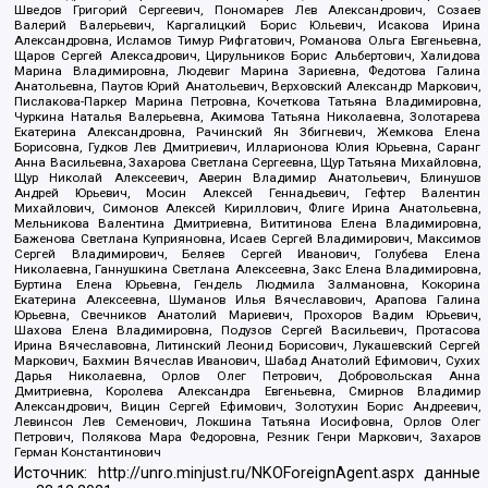
Шведов Григорий Сергеевич, Пономарев Лев Александрович, Созаев
Валерий Валерьевич, Каргалицкий Борис Юльевич, Исакова Ирина
Александровна, Исламов Тимур Рифгатович, Романова Ольга Евгеньевна,
Щаров Сергей Алексадрович, Цирульников Борис Альбертович, Халидова
Марина Владимировна, Людевиг Марина Зариевна, Федотова Галина
Анатольевна, Паутов Юрий Анатольевич, Верховский Александр Маркович,
Пислакова-Паркер Марина Петровна, Кочеткова Татьяна Владимировна,
Чуркина Наталья Валерьевна, Акимова Татьяна Николаевна, Золотарева
Екатерина Александровна, Рачинский Ян Збигневич, Жемкова Елена
Борисовна, Гудков Лев Дмитриевич, Илларионова Юлия Юрьевна, Саранг
Анна Васильевна, Захарова Светлана Сергеевна, Щур Татьяна Михайловна,
Щур Николай Алексеевич, Аверин Владимир Анатольевич, Блинушов
Андрей Юрьевич, Мосин Алексей Геннадьевич, Гефтер Валентин
Михайлович, Симонов Алексей Кириллович, Флиге Ирина Анатольевна,
Мельникова Валентина Дмитриевна, Вититинова Елена Владимировна,
Баженова Светлана Куприяновна, Исаев Сергей Владимирович, Максимов
Сергей Владимирович, Беляев Сергей Иванович, Голубева Елена
Николаевна, Ганнушкина Светлана Алексеевна, Закс Елена Владимировна,
Буртина Елена Юрьевна, Гендель Людмила Залмановна, Кокорина
Екатерина Алексеевна, Шуманов Илья Вячеславович, Арапова Галина
Юрьевна, Свечников Анатолий Мариевич, Прохоров Вадим Юрьевич,
Шахова Елена Владимировна, Подузов Сергей Васильевич, Протасова
Ирина Вячеславовна, Литинский Леонид Борисович, Лукашевский Сергей
Маркович, Бахмин Вячеслав Иванович, Шабад Анатолий Ефимович, Сухих
Дарья Николаевна, Орлов Олег Петрович, Добровольская Анна
Дмитриевна, Королева Александра Евгеньевна, Смирнов Владимир
Александрович, Вицин Сергей Ефимович, Золотухин Борис Андреевич,
Левинсон Лев Семенович, Локшина Татьяна Иосифовна, Орлов Олег
Петрович, Полякова Мара Федоровна, Резник Генри Маркович, Захаров
Герман Константинович
Источник:
http://unro.minjust.ru/NKOForeignAgent.aspx
данные