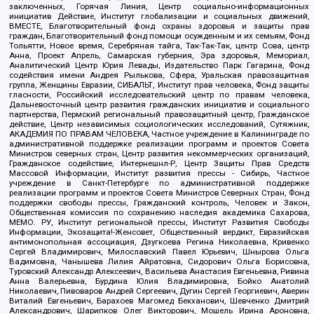
заключенных, Горячая Линия, Центр социально-информационных
инициатив Действие, Институт глобализации и социальных движений,
ВМЕСТЕ, Благотворительный фонд охраны здоровья и защиты прав
граждан, Благотворительный фонд помощи осужденным и их семьям, Фонд
Тольятти, Новое время, Серебряная тайга, Так-Так-Так, центр Сова, центр
Анна, Проект Апрель, Самарская губерния, Эра здоровья, Мемориал,
Аналитический Центр Юрия Левады, Издательство Парк Гагарина, Фонд
содействия имени Андрея Рылькова, Сфера, Уральская правозащитная
группа, Женщины Евразии, СИБАЛЬТ, Институт прав человека, Фонд защиты
гласности, Российский исследовательский центр по правам человека,
Дальневосточный центр развития гражданских инициатив и социального
партнерства, Пермский региональный правозащитный центр, Гражданское
действие, Центр независимых социологических исследований, Сутяжник,
АКАДЕМИЯ ПО ПРАВАМ ЧЕЛОВЕКА, Частное учреждение в Калининграде по
административной поддержке реализации программ и проектов Совета
Министров северных стран, Центр развития некоммерческих организаций,
Гражданское содействие, Интернешнл-Р, Центр Защиты Прав Средств
Массовой Информации, Институт развития прессы - Сибирь, Частное
учреждение в Санкт-Петербурге по административной поддержке
реализации программ и проектов Совета Министров Северных Стран, Фонд
поддержки свободы прессы, Гражданский контроль, Человек и Закон,
Общественная комиссия по сохранению наследия академика Сахарова,
МЕМО. РУ, Институт региональной прессы, Институт Развития Свободы
Информации, Экозащита!-Женсовет, Общественный вердикт, Евразийская
антимонопольная ассоциация, Дзугкоева Регина Николаевна, Кривенко
Сергей Владимирович, Милославский Павел Юрьевич, Шнырова Ольга
Вадимовна, Чанышева Лилия Айратовна, Сидорович Ольга Борисовна,
Туровский Александр Алексеевич, Васильева Анастасия Евгеньевна, Ривина
Анна Валерьевна, Бурдина Юлия Владимировна, Бойко Анатолий
Николаевич, Пивоваров Андрей Сергеевич, Дугин Сергей Георгиевич, Аверин
Виталий Евгеньевич, Барахоев Магомед Бекханович, Шевченко Дмитрий
Александрович, Шарипков Олег Викторович, Мошель Ирина Ароновна,