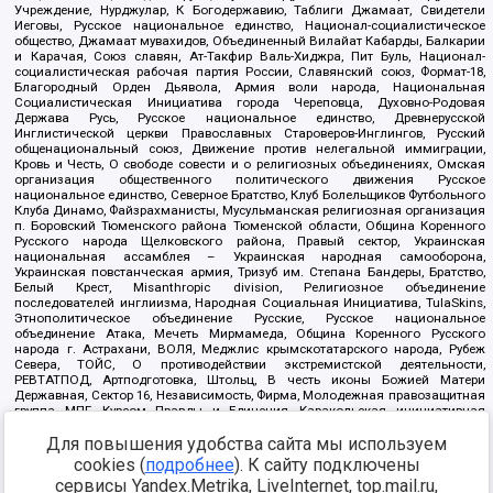
Учреждение, Нурджулар, К Богодержавию, Таблиги Джамаат, Свидетели
Иеговы, Русское национальное единство, Национал-социалистическое
общество, Джамаат мувахидов, Объединенный Вилайат Кабарды, Балкарии
и Карачая, Союз славян, Ат-Такфир Валь-Хиджра, Пит Буль, Национал-
социалистическая рабочая партия России, Славянский союз, Формат-18,
Благородный Орден Дьявола, Армия воли народа, Национальная
Социалистическая Инициатива города Череповца, Духовно-Родовая
Держава Русь, Русское национальное единство, Древнерусской
Инглистической церкви Православных Староверов-Инглингов, Русский
общенациональный союз, Движение против нелегальной иммиграции,
Кровь и Честь, О свободе совести и о религиозных объединениях, Омская
организация общественного политического движения Русское
национальное единство, Северное Братство, Клуб Болельщиков Футбольного
Клуба Динамо, Файзрахманисты, Мусульманская религиозная организация
п. Боровский Тюменского района Тюменской области, Община Коренного
Русского народа Щелковского района, Правый сектор, Украинская
национальная ассамблея – Украинская народная самооборона,
Украинская повстанческая армия, Тризуб им. Степана Бандеры, Братство,
Белый Крест, Misanthropic division, Религиозное объединение
последователей инглиизма, Народная Социальная Инициатива, TulaSkins,
Этнополитическое объединение Русские, Русское национальное
объединение Атака, Мечеть Мирмамеда, Община Коренного Русского
народа г. Астрахани, ВОЛЯ, Меджлис крымскотатарского народа, Рубеж
Севера, ТОЙС, О противодействии экстремистской деятельности,
РЕВТАТПОД, Артподготовка, Штольц, В честь иконы Божией Матери
Державная, Сектор 16, Независимость, Фирма, Молодежная правозащитная
группа МПГ, Курсом Правды и Единения, Каракольская инициативная
группа, Автоград Крю, Союз Славянских Сил Руси, Алля-Аят,
Для повышения удобства сайта мы используем
Благотворительный пансионат Ак Умут, Русская республика Русь,
Арестантское уголовное единство, Башкорт, Нация и свобода, W.H.С., Фалунь
cookies (
подробнее
). К сайту подключены
Дафа, Иртыш Ultras, Русский Патриотический клуб-Новокузнецк/РПК,
сервисы Yandex.Metrika, LiveInternet, top.mail.ru,
Сибирский державный союз, Фонд борьбы с коррупцией, Фонд защиты прав