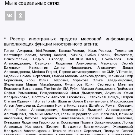
Мы в социальных сетях:
* Реестр иностранных средств массовой информации,
выполняющих функции иностранного агента:
Голос Америки, Idel.Реалии, Кавказ.Реалии, Крым.Реалии, Телеканал
Настоящее Время, Azatliq Radiosi, PCE/PC, Сибирь.Реалии, Фактограф,
Север.Реалии, Радио Свобода, MEDIUM-ORIENT, Пономарев Лев
Александрович, Савицкая Людмила Алексеевна, Маркелов Сергей
Евгеньевич, Камалягин Денис Николаевич, Апахончич Дарья
Александровна, Medusa Project, Первое антикоррупционное СМИ, VTimes.io,
Баданин Роман Сергеевич, Гликин Максим Александрович, Маняхин Петр
Борисович, Ярош Юлия Петровна, Чуракова Ольга Владимировна,
Железнова Мария Михайловна, Лукьянова Юлия Сергеевна, Маетная
Елизавета Витальевна, The Insider SIA, Рубин Михаил Аркадьевич, Гройсман
Софья Романовна, Рождественский Илья Дмитриевич, Апухтина Юлия
Владимировна, Постернак Алексей Евгеньевич, Телеканал Дождь, Петров
Степан Юрьевич, Istories fonds, Шмагун Олеся Валентиновна, Мароховская
Алеся Алексеевна, Долинина Ирина Николаевна, Шлейнов Роман Юрьевич,
Анин Роман Александрович, Великовский Дмитрий Александрович,
Альтаир 2021, Ромашки монолит, Главный редактор 2021, Вега 2021, Важные
иноагенты, Каткова Вероника Вячеславовна, Карезина Инна Павловна,
Кузьмина Людмила Гавриловна, Костылева Полина Владимировна, Лютов
Александр Иванович, Жилкин Владимир Владимирович, Жилинский
Владимир Александрович, Тихонов Михаил Сергеевич, Пискунов Сергей