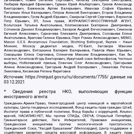
Евгеньевич, Ковин Виталий Сергеевич, Кильтау Екатерина Викторовна,
Любарев Аркадий Ефимович, Гурман Юрий Альбертович, Грезев Александр
Викторович, Важенков Артем Валерьевич, Иванова София Юрьевна,
Пигалкин Илья Валерьевич, Петров Алексей Викторович, Егоров Владимир
Владимирович, Гусев Андрей Юрьевич, Смирнов Сергей Сергеевич, Верзилов
Петр Юрьевич, ЗП, Зона права, ЖУРНАЛИСТ-ИНОСТРАННЫЙ АГЕНТ,
Вольтская Татьяна Анатольевна, Клепиковская Екатерина Дмитриевна,
Сотников Даниил Владимирович, Захаров Андрей Вячеславович, Симонов
Евгений Алексеевич, Сурначева Елизавета Дмитриевна, Соловьева Елена
Анатольевна, Арапова Галина Юрьевна, Перл Роман Александрович, МЕМО,
Mason G.E.S. Anonymous Foundation, Stichting Bellingcat, Якутия – Наше
Мнение, Москоу диджитал медиа, РС-Балт, Заговора Максим
Александрович, Ветошкина Валерия Валерьевна, Павлов Иван Юрьевич,
Скворцова Елена Сергеевна, Оленичев Максим Владимирович, Как бы
инагент, Кочетков Игорь Викторович, Иркутский союз библиофилов, Честные
выборы, Нобелевский призыв, Еланчик Олег Александрович, Григорьева
Алина Александровна, Григорьев Андрей Валерьевич , Гималова Регина
Эмилевна, Хисамова Регина Фаритовна
Источник:
https://minjust.gov.ru/ru/documents/7755/
данные на
03.12.2021
* Сведения реестра НКО, выполняющих функции
иностранного агента:
Гражданин.Армия.Право, Нижегородский центр немецкой и европейской
культуры, Центр гендерных исследований, Фонд защиты прав граждан Штаб,
Институт права и публичной политики, Фонд борьбы с коррупцией, Альянс
врачей, НАСИЛИЮ.НЕТ, Мы против СПИДа, СВЕЧА, Открытый Петербург,
Гуманитарное действие, Лига Избирателей, Правовая инициатива,
Гражданская инициатива против экологической преступности,
Гражданский Союз, "Хасдей Ерушалаим" (Милосердие), Центр поддержки и
содействия развитию средств массовой информации, В защиту прав