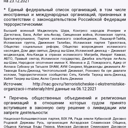
на
23.12.2021
* Единый федеральный список организаций, в том числе
иностранных и международных организаций, признанных в
соответствии с законодательством Российской Федерации
террористическими:
Высший военный Маджлисуль Шура, Конгресс народов Ичкерии и
Дагестана, База, Асбат аль-Ансар, Священная война, Исламская группа,
Братья-мусульмане, Партия исламского освобождения, Лашкар-И-Тайба,
Исламская группа, Движение Талибан, Исламская партия Туркестана,
Общество социальных реформ, Общество возрождения исламского
наследия, Дом двух святых, Джунд аш-Шам, Исламский джихад – Джамаат
моджахедов, Аль-Каида в странах исламского Магриба, Имарат Кавказ,
АБТО, Правый сектор, Исламское государство, Джабха аль-Нусра ли-Ахль
аш-Шам, Народное ополчение имени К. Минина и Д. Пожарского, Аджр от
Аллаха Субхану уа Тагьаля SHAM, АУМ Синрике, Муджахеды джамаата Ат-
Тавхида Валь-Джихад, Чистопольский Джамаат, Рохнамо ба суи давлати
исломи, Террористическое сообщество Сеть, Катиба Таухид валь-Джихад,
Хайят Тахрир аш-Шам, Ахлю Сунна Валь Джамаа
Источник:
http://nac.gov.ru/terroristicheskie-i-ekstremistskie-
organizacii-i-materialy.html
данные на
06.12.2021
* Перечень общественных объединений и религиозных
организаций в отношении которых судом принято
вступившее в законную силу решение о ликвидации или
запрете деятельности:
Национал-большевистская партия, ВЕК РА, Рада земли Кубанской Духовно
Родовой Державы Русь, организация Асгардская Славянская Община,
Община Капища Веды Перуна, Мужская Духовная Семинария Духовное