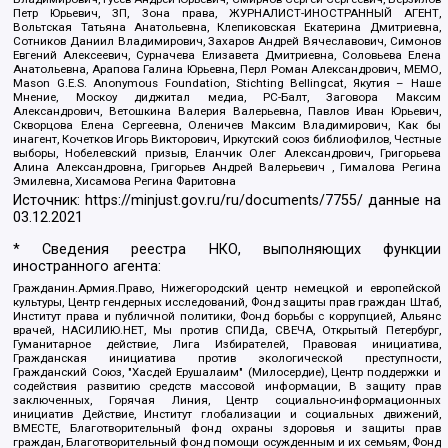
Петр Юрьевич, ЗП, Зона права, ЖУРНАЛИСТ-ИНОСТРАННЫЙ АГЕНТ,
Вольтская Татьяна Анатольевна, Клепиковская Екатерина Дмитриевна,
Сотников Даниил Владимирович, Захаров Андрей Вячеславович, Симонов
Евгений Алексеевич, Сурначева Елизавета Дмитриевна, Соловьева Елена
Анатольевна, Арапова Галина Юрьевна, Перл Роман Александрович, МЕМО,
Mason G.E.S. Anonymous Foundation, Stichting Bellingcat, Якутия – Наше
Мнение, Москоу диджитал медиа, РС-Балт, Заговора Максим
Александрович, Ветошкина Валерия Валерьевна, Павлов Иван Юрьевич,
Скворцова Елена Сергеевна, Оленичев Максим Владимирович, Как бы
инагент, Кочетков Игорь Викторович, Иркутский союз библиофилов, Честные
выборы, Нобелевский призыв, Еланчик Олег Александрович, Григорьева
Алина Александровна, Григорьев Андрей Валерьевич , Гималова Регина
Эмилевна, Хисамова Регина Фаритовна
Источник:
https://minjust.gov.ru/ru/documents/7755/
данные на
03.12.2021
* Сведения реестра НКО, выполняющих функции
иностранного агента:
Гражданин.Армия.Право, Нижегородский центр немецкой и европейской
культуры, Центр гендерных исследований, Фонд защиты прав граждан Штаб,
Институт права и публичной политики, Фонд борьбы с коррупцией, Альянс
врачей, НАСИЛИЮ.НЕТ, Мы против СПИДа, СВЕЧА, Открытый Петербург,
Гуманитарное действие, Лига Избирателей, Правовая инициатива,
Гражданская инициатива против экологической преступности,
Гражданский Союз, "Хасдей Ерушалаим" (Милосердие), Центр поддержки и
содействия развитию средств массовой информации, В защиту прав
заключенных, Горячая Линия, Центр социально-информационных
инициатив Действие, Институт глобализации и социальных движений,
ВМЕСТЕ, Благотворительный фонд охраны здоровья и защиты прав
граждан, Благотворительный фонд помощи осужденным и их семьям, Фонд