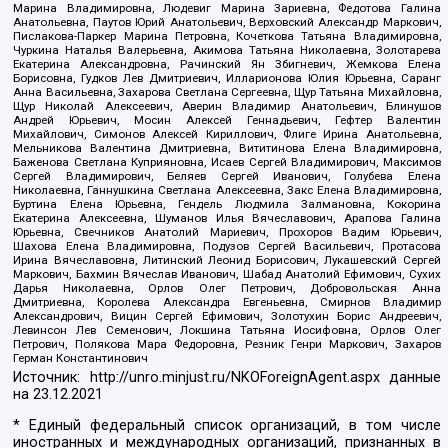
Марина Владимировна, Людевиг Марина Зариевна, Федотова Галина
Анатольевна, Паутов Юрий Анатольевич, Верховский Александр Маркович,
Пислакова-Паркер Марина Петровна, Кочеткова Татьяна Владимировна,
Чуркина Наталья Валерьевна, Акимова Татьяна Николаевна, Золотарева
Екатерина Александровна, Рачинский Ян Збигневич, Жемкова Елена
Борисовна, Гудков Лев Дмитриевич, Илларионова Юлия Юрьевна, Саранг
Анна Васильевна, Захарова Светлана Сергеевна, Щур Татьяна Михайловна,
Щур Николай Алексеевич, Аверин Владимир Анатольевич, Блинушов
Андрей Юрьевич, Мосин Алексей Геннадьевич, Гефтер Валентин
Михайлович, Симонов Алексей Кириллович, Флиге Ирина Анатольевна,
Мельникова Валентина Дмитриевна, Вититинова Елена Владимировна,
Баженова Светлана Куприяновна, Исаев Сергей Владимирович, Максимов
Сергей Владимирович, Беляев Сергей Иванович, Голубева Елена
Николаевна, Ганнушкина Светлана Алексеевна, Закс Елена Владимировна,
Буртина Елена Юрьевна, Гендель Людмила Залмановна, Кокорина
Екатерина Алексеевна, Шуманов Илья Вячеславович, Арапова Галина
Юрьевна, Свечников Анатолий Мариевич, Прохоров Вадим Юрьевич,
Шахова Елена Владимировна, Подузов Сергей Васильевич, Протасова
Ирина Вячеславовна, Литинский Леонид Борисович, Лукашевский Сергей
Маркович, Бахмин Вячеслав Иванович, Шабад Анатолий Ефимович, Сухих
Дарья Николаевна, Орлов Олег Петрович, Добровольская Анна
Дмитриевна, Королева Александра Евгеньевна, Смирнов Владимир
Александрович, Вицин Сергей Ефимович, Золотухин Борис Андреевич,
Левинсон Лев Семенович, Локшина Татьяна Иосифовна, Орлов Олег
Петрович, Полякова Мара Федоровна, Резник Генри Маркович, Захаров
Герман Константинович
Источник:
http://unro.minjust.ru/NKOForeignAgent.aspx
данные
на
23.12.2021
* Единый федеральный список организаций, в том числе
иностранных и международных организаций, признанных в