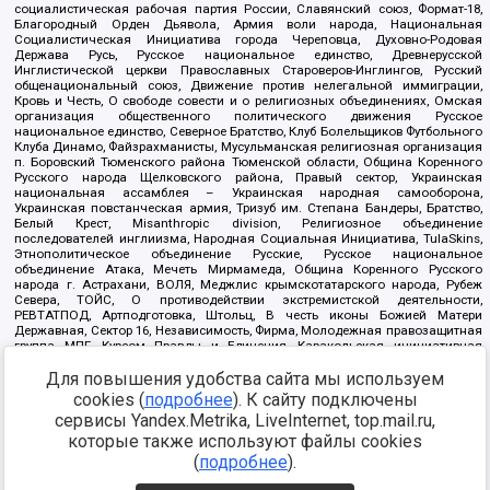
социалистическая рабочая партия России, Славянский союз, Формат-18,
Благородный Орден Дьявола, Армия воли народа, Национальная
Социалистическая Инициатива города Череповца, Духовно-Родовая
Держава Русь, Русское национальное единство, Древнерусской
Инглистической церкви Православных Староверов-Инглингов, Русский
общенациональный союз, Движение против нелегальной иммиграции,
Кровь и Честь, О свободе совести и о религиозных объединениях, Омская
организация общественного политического движения Русское
национальное единство, Северное Братство, Клуб Болельщиков Футбольного
Клуба Динамо, Файзрахманисты, Мусульманская религиозная организация
п. Боровский Тюменского района Тюменской области, Община Коренного
Русского народа Щелковского района, Правый сектор, Украинская
национальная ассамблея – Украинская народная самооборона,
Украинская повстанческая армия, Тризуб им. Степана Бандеры, Братство,
Белый Крест, Misanthropic division, Религиозное объединение
последователей инглиизма, Народная Социальная Инициатива, TulaSkins,
Этнополитическое объединение Русские, Русское национальное
объединение Атака, Мечеть Мирмамеда, Община Коренного Русского
народа г. Астрахани, ВОЛЯ, Меджлис крымскотатарского народа, Рубеж
Севера, ТОЙС, О противодействии экстремистской деятельности,
РЕВТАТПОД, Артподготовка, Штольц, В честь иконы Божией Матери
Державная, Сектор 16, Независимость, Фирма, Молодежная правозащитная
группа МПГ, Курсом Правды и Единения, Каракольская инициативная
группа, Автоград Крю, Союз Славянских Сил Руси, Алля-Аят,
Для повышения удобства сайта мы используем
Благотворительный пансионат Ак Умут, Русская республика Русь,
Арестантское уголовное единство, Башкорт, Нация и свобода, W.H.С., Фалунь
cookies (
подробнее
). К сайту подключены
Дафа, Иртыш Ultras, Русский Патриотический клуб-Новокузнецк/РПК,
сервисы Yandex.Metrika, LiveInternet, top.mail.ru,
Сибирский державный союз, Фонд борьбы с коррупцией, Фонд защиты прав
граждан, Штабы Навального, Совет граждан СССР Прикубанского округа г.
которые также используют файлы cookies
Краснодара
(
подробнее
).
Источник:
https://minjust.gov.ru/ru/documents/7822/
данные на