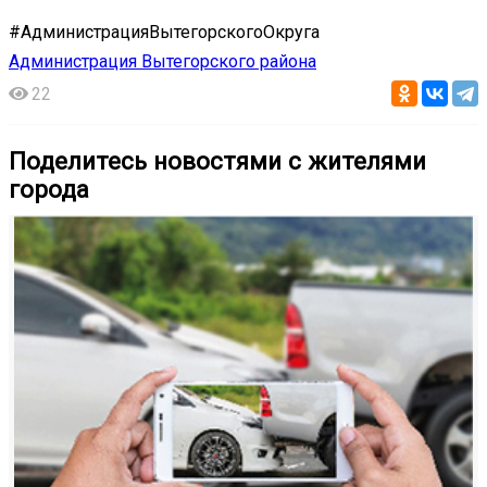
#АдминистрацияВытегорскогоОкруга
Администрация Вытегорского района
22
Поделитесь новостями с жителями
города