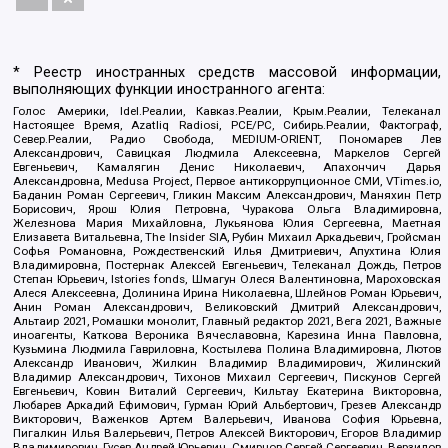
* Реестр иностранных средств массовой информации,
выполняющих функции иностранного агента:
Голос Америки, Idel.Реалии, Кавказ.Реалии, Крым.Реалии, Телеканал
Настоящее Время, Azatliq Radiosi, PCE/PC, Сибирь.Реалии, Фактограф,
Север.Реалии, Радио Свобода, MEDIUM-ORIENT, Пономарев Лев
Александрович, Савицкая Людмила Алексеевна, Маркелов Сергей
Евгеньевич, Камалягин Денис Николаевич, Апахончич Дарья
Александровна, Medusa Project, Первое антикоррупционное СМИ, VTimes.io,
Баданин Роман Сергеевич, Гликин Максим Александрович, Маняхин Петр
Борисович, Ярош Юлия Петровна, Чуракова Ольга Владимировна,
Железнова Мария Михайловна, Лукьянова Юлия Сергеевна, Маетная
Елизавета Витальевна, The Insider SIA, Рубин Михаил Аркадьевич, Гройсман
Софья Романовна, Рождественский Илья Дмитриевич, Апухтина Юлия
Владимировна, Постернак Алексей Евгеньевич, Телеканал Дождь, Петров
Степан Юрьевич, Istories fonds, Шмагун Олеся Валентиновна, Мароховская
Алеся Алексеевна, Долинина Ирина Николаевна, Шлейнов Роман Юрьевич,
Анин Роман Александрович, Великовский Дмитрий Александрович,
Альтаир 2021, Ромашки монолит, Главный редактор 2021, Вега 2021, Важные
иноагенты, Каткова Вероника Вячеславовна, Карезина Инна Павловна,
Кузьмина Людмила Гавриловна, Костылева Полина Владимировна, Лютов
Александр Иванович, Жилкин Владимир Владимирович, Жилинский
Владимир Александрович, Тихонов Михаил Сергеевич, Пискунов Сергей
Евгеньевич, Ковин Виталий Сергеевич, Кильтау Екатерина Викторовна,
Любарев Аркадий Ефимович, Гурман Юрий Альбертович, Грезев Александр
Викторович, Важенков Артем Валерьевич, Иванова София Юрьевна,
Пигалкин Илья Валерьевич, Петров Алексей Викторович, Егоров Владимир
Владимирович, Гусев Андрей Юрьевич, Смирнов Сергей Сергеевич, Верзилов