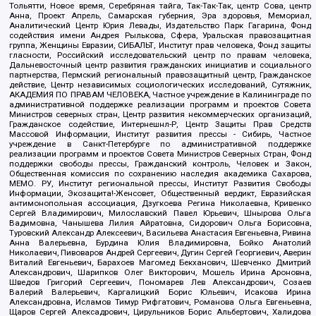
Тольятти, Новое время, Серебряная тайга, Так-Так-Так, центр Сова, центр
Анна, Проект Апрель, Самарская губерния, Эра здоровья, Мемориал,
Аналитический Центр Юрия Левады, Издательство Парк Гагарина, Фонд
содействия имени Андрея Рылькова, Сфера, Уральская правозащитная
группа, Женщины Евразии, СИБАЛЬТ, Институт прав человека, Фонд защиты
гласности, Российский исследовательский центр по правам человека,
Дальневосточный центр развития гражданских инициатив и социального
партнерства, Пермский региональный правозащитный центр, Гражданское
действие, Центр независимых социологических исследований, Сутяжник,
АКАДЕМИЯ ПО ПРАВАМ ЧЕЛОВЕКА, Частное учреждение в Калининграде по
административной поддержке реализации программ и проектов Совета
Министров северных стран, Центр развития некоммерческих организаций,
Гражданское содействие, Интернешнл-Р, Центр Защиты Прав Средств
Массовой Информации, Институт развития прессы - Сибирь, Частное
учреждение в Санкт-Петербурге по административной поддержке
реализации программ и проектов Совета Министров Северных Стран, Фонд
поддержки свободы прессы, Гражданский контроль, Человек и Закон,
Общественная комиссия по сохранению наследия академика Сахарова,
МЕМО. РУ, Институт региональной прессы, Институт Развития Свободы
Информации, Экозащита!-Женсовет, Общественный вердикт, Евразийская
антимонопольная ассоциация, Дзугкоева Регина Николаевна, Кривенко
Сергей Владимирович, Милославский Павел Юрьевич, Шнырова Ольга
Вадимовна, Чанышева Лилия Айратовна, Сидорович Ольга Борисовна,
Туровский Александр Алексеевич, Васильева Анастасия Евгеньевна, Ривина
Анна Валерьевна, Бурдина Юлия Владимировна, Бойко Анатолий
Николаевич, Пивоваров Андрей Сергеевич, Дугин Сергей Георгиевич, Аверин
Виталий Евгеньевич, Барахоев Магомед Бекханович, Шевченко Дмитрий
Александрович, Шарипков Олег Викторович, Мошель Ирина Ароновна,
Шведов Григорий Сергеевич, Пономарев Лев Александрович, Созаев
Валерий Валерьевич, Каргалицкий Борис Юльевич, Исакова Ирина
Александровна, Исламов Тимур Рифгатович, Романова Ольга Евгеньевна,
Щаров Сергей Алексадрович, Цирульников Борис Альбертович, Халидова