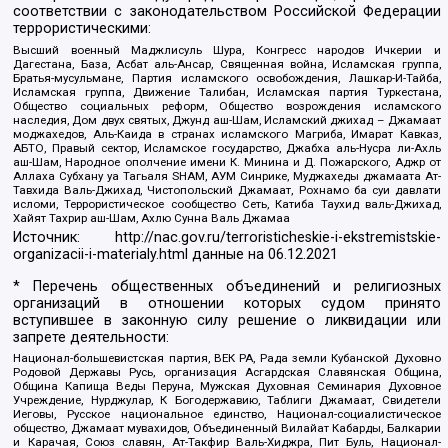
соответствии с законодательством Российской Федерации
террористическими:
Высший военный Маджлисуль Шура, Конгресс народов Ичкерии и
Дагестана, База, Асбат аль-Ансар, Священная война, Исламская группа,
Братья-мусульмане, Партия исламского освобождения, Лашкар-И-Тайба,
Исламская группа, Движение Талибан, Исламская партия Туркестана,
Общество социальных реформ, Общество возрождения исламского
наследия, Дом двух святых, Джунд аш-Шам, Исламский джихад – Джамаат
моджахедов, Аль-Каида в странах исламского Магриба, Имарат Кавказ,
АБТО, Правый сектор, Исламское государство, Джабха аль-Нусра ли-Ахль
аш-Шам, Народное ополчение имени К. Минина и Д. Пожарского, Аджр от
Аллаха Субхану уа Тагьаля SHAM, АУМ Синрике, Муджахеды джамаата Ат-
Тавхида Валь-Джихад, Чистопольский Джамаат, Рохнамо ба суи давлати
исломи, Террористическое сообщество Сеть, Катиба Таухид валь-Джихад,
Хайят Тахрир аш-Шам, Ахлю Сунна Валь Джамаа
Источник:
http://nac.gov.ru/terroristicheskie-i-ekstremistskie-
organizacii-i-materialy.html
данные на
06.12.2021
* Перечень общественных объединений и религиозных
организаций в отношении которых судом принято
вступившее в законную силу решение о ликвидации или
запрете деятельности:
Национал-большевистская партия, ВЕК РА, Рада земли Кубанской Духовно
Родовой Державы Русь, организация Асгардская Славянская Община,
Община Капища Веды Перуна, Мужская Духовная Семинария Духовное
Учреждение, Нурджулар, К Богодержавию, Таблиги Джамаат, Свидетели
Иеговы, Русское национальное единство, Национал-социалистическое
общество, Джамаат мувахидов, Объединенный Вилайат Кабарды, Балкарии
и Карачая, Союз славян, Ат-Такфир Валь-Хиджра, Пит Буль, Национал-