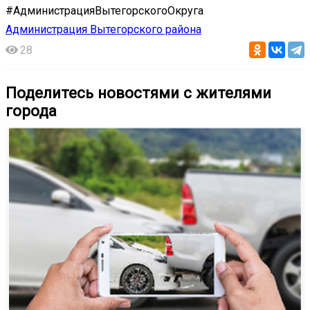
#АдминистрацияВытегорскогоОкруга
Администрация Вытегорского района
28
Поделитесь новостями с жителями
города