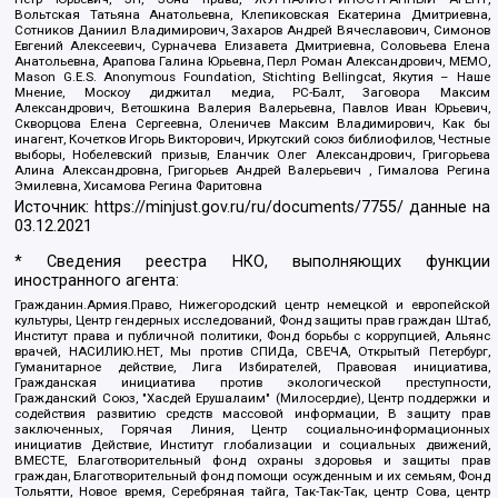
Вольтская Татьяна Анатольевна, Клепиковская Екатерина Дмитриевна,
Сотников Даниил Владимирович, Захаров Андрей Вячеславович, Симонов
Евгений Алексеевич, Сурначева Елизавета Дмитриевна, Соловьева Елена
Анатольевна, Арапова Галина Юрьевна, Перл Роман Александрович, МЕМО,
Mason G.E.S. Anonymous Foundation, Stichting Bellingcat, Якутия – Наше
Мнение, Москоу диджитал медиа, РС-Балт, Заговора Максим
Александрович, Ветошкина Валерия Валерьевна, Павлов Иван Юрьевич,
Скворцова Елена Сергеевна, Оленичев Максим Владимирович, Как бы
инагент, Кочетков Игорь Викторович, Иркутский союз библиофилов, Честные
выборы, Нобелевский призыв, Еланчик Олег Александрович, Григорьева
Алина Александровна, Григорьев Андрей Валерьевич , Гималова Регина
Эмилевна, Хисамова Регина Фаритовна
Источник:
https://minjust.gov.ru/ru/documents/7755/
данные на
03.12.2021
* Сведения реестра НКО, выполняющих функции
иностранного агента:
Гражданин.Армия.Право, Нижегородский центр немецкой и европейской
культуры, Центр гендерных исследований, Фонд защиты прав граждан Штаб,
Институт права и публичной политики, Фонд борьбы с коррупцией, Альянс
врачей, НАСИЛИЮ.НЕТ, Мы против СПИДа, СВЕЧА, Открытый Петербург,
Гуманитарное действие, Лига Избирателей, Правовая инициатива,
Гражданская инициатива против экологической преступности,
Гражданский Союз, "Хасдей Ерушалаим" (Милосердие), Центр поддержки и
содействия развитию средств массовой информации, В защиту прав
заключенных, Горячая Линия, Центр социально-информационных
инициатив Действие, Институт глобализации и социальных движений,
ВМЕСТЕ, Благотворительный фонд охраны здоровья и защиты прав
граждан, Благотворительный фонд помощи осужденным и их семьям, Фонд
Тольятти, Новое время, Серебряная тайга, Так-Так-Так, центр Сова, центр