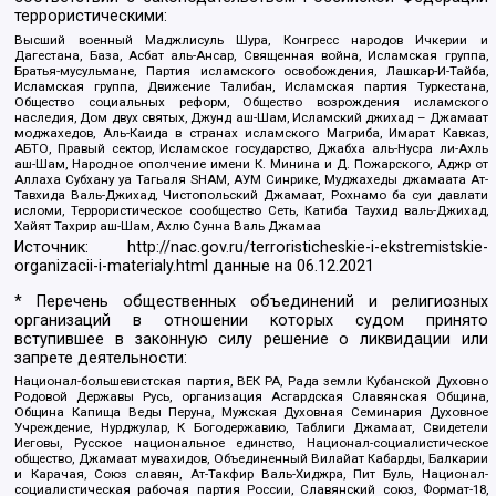
террористическими:
Высший военный Маджлисуль Шура, Конгресс народов Ичкерии и
Дагестана, База, Асбат аль-Ансар, Священная война, Исламская группа,
Братья-мусульмане, Партия исламского освобождения, Лашкар-И-Тайба,
Исламская группа, Движение Талибан, Исламская партия Туркестана,
Общество социальных реформ, Общество возрождения исламского
наследия, Дом двух святых, Джунд аш-Шам, Исламский джихад – Джамаат
моджахедов, Аль-Каида в странах исламского Магриба, Имарат Кавказ,
АБТО, Правый сектор, Исламское государство, Джабха аль-Нусра ли-Ахль
аш-Шам, Народное ополчение имени К. Минина и Д. Пожарского, Аджр от
Аллаха Субхану уа Тагьаля SHAM, АУМ Синрике, Муджахеды джамаата Ат-
Тавхида Валь-Джихад, Чистопольский Джамаат, Рохнамо ба суи давлати
исломи, Террористическое сообщество Сеть, Катиба Таухид валь-Джихад,
Хайят Тахрир аш-Шам, Ахлю Сунна Валь Джамаа
Источник:
http://nac.gov.ru/terroristicheskie-i-ekstremistskie-
organizacii-i-materialy.html
данные на
06.12.2021
* Перечень общественных объединений и религиозных
организаций в отношении которых судом принято
вступившее в законную силу решение о ликвидации или
запрете деятельности:
Национал-большевистская партия, ВЕК РА, Рада земли Кубанской Духовно
Родовой Державы Русь, организация Асгардская Славянская Община,
Община Капища Веды Перуна, Мужская Духовная Семинария Духовное
Учреждение, Нурджулар, К Богодержавию, Таблиги Джамаат, Свидетели
Иеговы, Русское национальное единство, Национал-социалистическое
общество, Джамаат мувахидов, Объединенный Вилайат Кабарды, Балкарии
и Карачая, Союз славян, Ат-Такфир Валь-Хиджра, Пит Буль, Национал-
социалистическая рабочая партия России, Славянский союз, Формат-18,