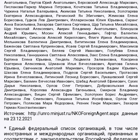
Анатольевна, Паутов Юрий Анатольевич, Верховский Александр Маркович,
Пислакова-Паркер Марина Петровна, Кочеткова Татьяна Владимировна,
Чуркина Наталья Валерьевна, Акимова Татьяна Николаевна, Золотарева
Екатерина Александровна, Рачинский Ян Збигневич, Жемкова Елена
Борисовна, Гудков Лев Дмитриевич, Илларионова Юлия Юрьевна, Саранг
Анна Васильевна, Захарова Светлана Сергеевна, Щур Татьяна Михайловна,
Щур Николай Алексеевич, Аверин Владимир Анатольевич, Блинушов
Андрей Юрьевич, Мосин Алексей Геннадьевич, Гефтер Валентин
Михайлович, Симонов Алексей Кириллович, Флиге Ирина Анатольевна,
Мельникова Валентина Дмитриевна, Вититинова Елена Владимировна,
Баженова Светлана Куприяновна, Исаев Сергей Владимирович, Максимов
Сергей Владимирович, Беляев Сергей Иванович, Голубева Елена
Николаевна, Ганнушкина Светлана Алексеевна, Закс Елена Владимировна,
Буртина Елена Юрьевна, Гендель Людмила Залмановна, Кокорина
Екатерина Алексеевна, Шуманов Илья Вячеславович, Арапова Галина
Юрьевна, Свечников Анатолий Мариевич, Прохоров Вадим Юрьевич,
Шахова Елена Владимировна, Подузов Сергей Васильевич, Протасова
Ирина Вячеславовна, Литинский Леонид Борисович, Лукашевский Сергей
Маркович, Бахмин Вячеслав Иванович, Шабад Анатолий Ефимович, Сухих
Дарья Николаевна, Орлов Олег Петрович, Добровольская Анна
Дмитриевна, Королева Александра Евгеньевна, Смирнов Владимир
Александрович, Вицин Сергей Ефимович, Золотухин Борис Андреевич,
Левинсон Лев Семенович, Локшина Татьяна Иосифовна, Орлов Олег
Петрович, Полякова Мара Федоровна, Резник Генри Маркович, Захаров
Герман Константинович
Источник:
http://unro.minjust.ru/NKOForeignAgent.aspx
данные
на
23.12.2021
* Единый федеральный список организаций, в том числе
иностранных и международных организаций, признанных в
соответствии с законодательством Российской Федерации