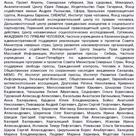
Анна, Проект Апрель, Самарская губерния, Эра здоровья, Мемориал,
Аналитический Центр Юрия Левады, Издательство Парк Гагарина, Фонд
содействия имени Андрея Рылькова, Сфера, Уральская правозащитная
группа, Женщины Евразии, СИБАЛЬТ, Институт прав человека, Фонд защиты
гласности, Российский исследовательский центр по правам человека,
Дальневосточный центр развития гражданских инициатив и социального
партнерства, Пермский региональный правозащитный центр, Гражданское
действие, Центр независимых социологических исследований, Сутяжник,
АКАДЕМИЯ ПО ПРАВАМ ЧЕЛОВЕКА, Частное учреждение в Калининграде по
административной поддержке реализации программ и проектов Совета
Министров северных стран, Центр развития некоммерческих организаций,
Гражданское содействие, Интернешнл-Р, Центр Защиты Прав Средств
Массовой Информации, Институт развития прессы - Сибирь, Частное
учреждение в Санкт-Петербурге по административной поддержке
реализации программ и проектов Совета Министров Северных Стран, Фонд
поддержки свободы прессы, Гражданский контроль, Человек и Закон,
Общественная комиссия по сохранению наследия академика Сахарова,
МЕМО. РУ, Институт региональной прессы, Институт Развития Свободы
Информации, Экозащита!-Женсовет, Общественный вердикт, Евразийская
антимонопольная ассоциация, Дзугкоева Регина Николаевна, Кривенко
Сергей Владимирович, Милославский Павел Юрьевич, Шнырова Ольга
Вадимовна, Чанышева Лилия Айратовна, Сидорович Ольга Борисовна,
Туровский Александр Алексеевич, Васильева Анастасия Евгеньевна, Ривина
Анна Валерьевна, Бурдина Юлия Владимировна, Бойко Анатолий
Николаевич, Пивоваров Андрей Сергеевич, Дугин Сергей Георгиевич, Аверин
Виталий Евгеньевич, Барахоев Магомед Бекханович, Шевченко Дмитрий
Александрович, Шарипков Олег Викторович, Мошель Ирина Ароновна,
Шведов Григорий Сергеевич, Пономарев Лев Александрович, Созаев
Валерий Валерьевич, Каргалицкий Борис Юльевич, Исакова Ирина
Александровна, Исламов Тимур Рифгатович, Романова Ольга Евгеньевна,
Щаров Сергей Алексадрович, Цирульников Борис Альбертович, Халидова
Марина Владимировна, Людевиг Марина Зариевна, Федотова Галина