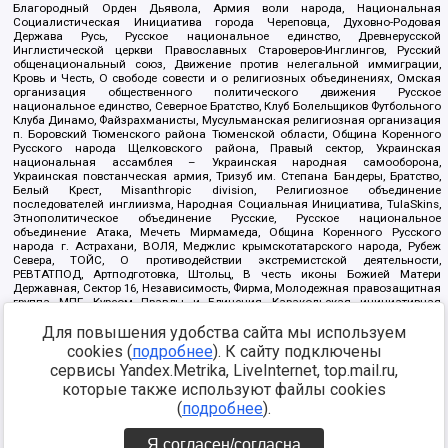
Благородный Орден Дьявола, Армия воли народа, Национальная
Социалистическая Инициатива города Череповца, Духовно-Родовая
Держава Русь, Русское национальное единство, Древнерусской
Инглистической церкви Православных Староверов-Инглингов, Русский
общенациональный союз, Движение против нелегальной иммиграции,
Кровь и Честь, О свободе совести и о религиозных объединениях, Омская
организация общественного политического движения Русское
национальное единство, Северное Братство, Клуб Болельщиков Футбольного
Клуба Динамо, Файзрахманисты, Мусульманская религиозная организация
п. Боровский Тюменского района Тюменской области, Община Коренного
Русского народа Щелковского района, Правый сектор, Украинская
национальная ассамблея – Украинская народная самооборона,
Украинская повстанческая армия, Тризуб им. Степана Бандеры, Братство,
Белый Крест, Misanthropic division, Религиозное объединение
последователей инглиизма, Народная Социальная Инициатива, TulaSkins,
Этнополитическое объединение Русские, Русское национальное
объединение Атака, Мечеть Мирмамеда, Община Коренного Русского
народа г. Астрахани, ВОЛЯ, Меджлис крымскотатарского народа, Рубеж
Севера, ТОЙС, О противодействии экстремистской деятельности,
РЕВТАТПОД, Артподготовка, Штольц, В честь иконы Божией Матери
Державная, Сектор 16, Независимость, Фирма, Молодежная правозащитная
группа МПГ, Курсом Правды и Единения, Каракольская инициативная
группа, Автоград Крю, Союз Славянских Сил Руси, Алля-Аят,
Для повышения удобства сайта мы используем
Благотворительный пансионат Ак Умут, Русская республика Русь,
Арестантское уголовное единство, Башкорт, Нация и свобода, W.H.С., Фалунь
cookies (
подробнее
). К сайту подключены
Дафа, Иртыш Ultras, Русский Патриотический клуб-Новокузнецк/РПК,
сервисы Yandex.Metrika, LiveInternet, top.mail.ru,
Сибирский державный союз, Фонд борьбы с коррупцией, Фонд защиты прав
граждан, Штабы Навального, Совет граждан СССР Прикубанского округа г.
которые также используют файлы cookies
Краснодара
(
подробнее
).
Источник:
https://minjust.gov.ru/ru/documents/7822/
данные на
08.12.2021
Я согласен/согласна