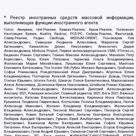
* Реестр иностранных средств массовой информации,
выполняющих функции иностранного агента:
Голос Америки, Idel.Реалии, Кавказ.Реалии, Крым.Реалии, Телеканал
Настоящее Время, Azatliq Radiosi, PCE/PC, Сибирь.Реалии, Фактограф,
Север.Реалии, Радио Свобода, MEDIUM-ORIENT, Пономарев Лев
Александрович, Савицкая Людмила Алексеевна, Маркелов Сергей
Евгеньевич, Камалягин Денис Николаевич, Апахончич Дарья
Александровна, Medusa Project, Первое антикоррупционное СМИ, VTimes.io,
Баданин Роман Сергеевич, Гликин Максим Александрович, Маняхин Петр
Борисович, Ярош Юлия Петровна, Чуракова Ольга Владимировна,
Железнова Мария Михайловна, Лукьянова Юлия Сергеевна, Маетная
Елизавета Витальевна, The Insider SIA, Рубин Михаил Аркадьевич, Гройсман
Софья Романовна, Рождественский Илья Дмитриевич, Апухтина Юлия
Владимировна, Постернак Алексей Евгеньевич, Телеканал Дождь, Петров
Степан Юрьевич, Istories fonds, Шмагун Олеся Валентиновна, Мароховская
Алеся Алексеевна, Долинина Ирина Николаевна, Шлейнов Роман Юрьевич,
Анин Роман Александрович, Великовский Дмитрий Александрович,
Альтаир 2021, Ромашки монолит, Главный редактор 2021, Вега 2021, Важные
иноагенты, Каткова Вероника Вячеславовна, Карезина Инна Павловна,
Кузьмина Людмила Гавриловна, Костылева Полина Владимировна, Лютов
Александр Иванович, Жилкин Владимир Владимирович, Жилинский
Владимир Александрович, Тихонов Михаил Сергеевич, Пискунов Сергей
Евгеньевич, Ковин Виталий Сергеевич, Кильтау Екатерина Викторовна,
Любарев Аркадий Ефимович, Гурман Юрий Альбертович, Грезев Александр
Викторович, Важенков Артем Валерьевич, Иванова София Юрьевна,
Пигалкин Илья Валерьевич, Петров Алексей Викторович, Егоров Владимир
Владимирович, Гусев Андрей Юрьевич, Смирнов Сергей Сергеевич, Верзилов
Петр Юрьевич, ЗП, Зона права, ЖУРНАЛИСТ-ИНОСТРАННЫЙ АГЕНТ,