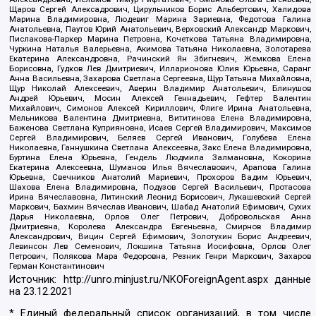
Щаров Сергей Алексадрович, Цирульников Борис Альбертович, Халидова
Марина Владимировна, Людевиг Марина Зариевна, Федотова Галина
Анатольевна, Паутов Юрий Анатольевич, Верховский Александр Маркович,
Пислакова-Паркер Марина Петровна, Кочеткова Татьяна Владимировна,
Чуркина Наталья Валерьевна, Акимова Татьяна Николаевна, Золотарева
Екатерина Александровна, Рачинский Ян Збигневич, Жемкова Елена
Борисовна, Гудков Лев Дмитриевич, Илларионова Юлия Юрьевна, Саранг
Анна Васильевна, Захарова Светлана Сергеевна, Щур Татьяна Михайловна,
Щур Николай Алексеевич, Аверин Владимир Анатольевич, Блинушов
Андрей Юрьевич, Мосин Алексей Геннадьевич, Гефтер Валентин
Михайлович, Симонов Алексей Кириллович, Флиге Ирина Анатольевна,
Мельникова Валентина Дмитриевна, Вититинова Елена Владимировна,
Баженова Светлана Куприяновна, Исаев Сергей Владимирович, Максимов
Сергей Владимирович, Беляев Сергей Иванович, Голубева Елена
Николаевна, Ганнушкина Светлана Алексеевна, Закс Елена Владимировна,
Буртина Елена Юрьевна, Гендель Людмила Залмановна, Кокорина
Екатерина Алексеевна, Шуманов Илья Вячеславович, Арапова Галина
Юрьевна, Свечников Анатолий Мариевич, Прохоров Вадим Юрьевич,
Шахова Елена Владимировна, Подузов Сергей Васильевич, Протасова
Ирина Вячеславовна, Литинский Леонид Борисович, Лукашевский Сергей
Маркович, Бахмин Вячеслав Иванович, Шабад Анатолий Ефимович, Сухих
Дарья Николаевна, Орлов Олег Петрович, Добровольская Анна
Дмитриевна, Королева Александра Евгеньевна, Смирнов Владимир
Александрович, Вицин Сергей Ефимович, Золотухин Борис Андреевич,
Левинсон Лев Семенович, Локшина Татьяна Иосифовна, Орлов Олег
Петрович, Полякова Мара Федоровна, Резник Генри Маркович, Захаров
Герман Константинович
Источник:
http://unro.minjust.ru/NKOForeignAgent.aspx
данные
на
23.12.2021
* Единый федеральный список организаций, в том числе