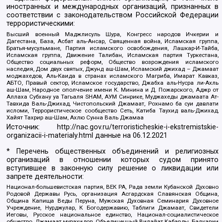
иностранных и международных организаций, признанных в
соответствии с законодательством Российской Федерации
террористическими:
Высший военный Маджлисуль Шура, Конгресс народов Ичкерии и
Дагестана, База, Асбат аль-Ансар, Священная война, Исламская группа,
Братья-мусульмане, Партия исламского освобождения, Лашкар-И-Тайба,
Исламская группа, Движение Талибан, Исламская партия Туркестана,
Общество социальных реформ, Общество возрождения исламского
наследия, Дом двух святых, Джунд аш-Шам, Исламский джихад – Джамаат
моджахедов, Аль-Каида в странах исламского Магриба, Имарат Кавказ,
АБТО, Правый сектор, Исламское государство, Джабха аль-Нусра ли-Ахль
аш-Шам, Народное ополчение имени К. Минина и Д. Пожарского, Аджр от
Аллаха Субхану уа Тагьаля SHAM, АУМ Синрике, Муджахеды джамаата Ат-
Тавхида Валь-Джихад, Чистопольский Джамаат, Рохнамо ба суи давлати
исломи, Террористическое сообщество Сеть, Катиба Таухид валь-Джихад,
Хайят Тахрир аш-Шам, Ахлю Сунна Валь Джамаа
Источник:
http://nac.gov.ru/terroristicheskie-i-ekstremistskie-
organizacii-i-materialy.html
данные на
06.12.2021
* Перечень общественных объединений и религиозных
организаций в отношении которых судом принято
вступившее в законную силу решение о ликвидации или
запрете деятельности:
Национал-большевистская партия, ВЕК РА, Рада земли Кубанской Духовно
Родовой Державы Русь, организация Асгардская Славянская Община,
Община Капища Веды Перуна, Мужская Духовная Семинария Духовное
Учреждение, Нурджулар, К Богодержавию, Таблиги Джамаат, Свидетели
Иеговы, Русское национальное единство, Национал-социалистическое
общество, Джамаат мувахидов, Объединенный Вилайат Кабарды, Балкарии