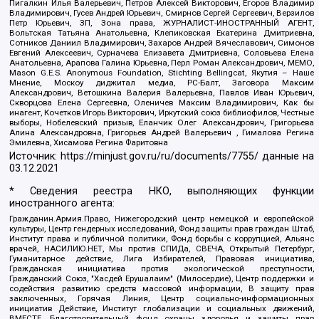
Пигалкин Илья Валерьевич, Петров Алексей Викторович, Егоров Владимир
Владимирович, Гусев Андрей Юрьевич, Смирнов Сергей Сергеевич, Верзилов
Петр Юрьевич, ЗП, Зона права, ЖУРНАЛИСТ-ИНОСТРАННЫЙ АГЕНТ,
Вольтская Татьяна Анатольевна, Клепиковская Екатерина Дмитриевна,
Сотников Даниил Владимирович, Захаров Андрей Вячеславович, Симонов
Евгений Алексеевич, Сурначева Елизавета Дмитриевна, Соловьева Елена
Анатольевна, Арапова Галина Юрьевна, Перл Роман Александрович, МЕМО,
Mason G.E.S. Anonymous Foundation, Stichting Bellingcat, Якутия – Наше
Мнение, Москоу диджитал медиа, РС-Балт, Заговора Максим
Александрович, Ветошкина Валерия Валерьевна, Павлов Иван Юрьевич,
Скворцова Елена Сергеевна, Оленичев Максим Владимирович, Как бы
инагент, Кочетков Игорь Викторович, Иркутский союз библиофилов, Честные
выборы, Нобелевский призыв, Еланчик Олег Александрович, Григорьева
Алина Александровна, Григорьев Андрей Валерьевич , Гималова Регина
Эмилевна, Хисамова Регина Фаритовна
Источник:
https://minjust.gov.ru/ru/documents/7755/
данные на
03.12.2021
* Сведения реестра НКО, выполняющих функции
иностранного агента:
Гражданин.Армия.Право, Нижегородский центр немецкой и европейской
культуры, Центр гендерных исследований, Фонд защиты прав граждан Штаб,
Институт права и публичной политики, Фонд борьбы с коррупцией, Альянс
врачей, НАСИЛИЮ.НЕТ, Мы против СПИДа, СВЕЧА, Открытый Петербург,
Гуманитарное действие, Лига Избирателей, Правовая инициатива,
Гражданская инициатива против экологической преступности,
Гражданский Союз, "Хасдей Ерушалаим" (Милосердие), Центр поддержки и
содействия развитию средств массовой информации, В защиту прав
заключенных, Горячая Линия, Центр социально-информационных
инициатив Действие, Институт глобализации и социальных движений,
ВМЕСТЕ, Благотворительный фонд охраны здоровья и защиты прав