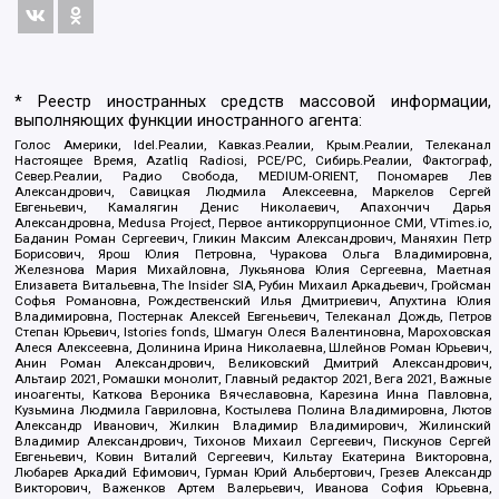
* Реестр иностранных средств массовой информации,
выполняющих функции иностранного агента:
Голос Америки, Idel.Реалии, Кавказ.Реалии, Крым.Реалии, Телеканал
Настоящее Время, Azatliq Radiosi, PCE/PC, Сибирь.Реалии, Фактограф,
Север.Реалии, Радио Свобода, MEDIUM-ORIENT, Пономарев Лев
Александрович, Савицкая Людмила Алексеевна, Маркелов Сергей
Евгеньевич, Камалягин Денис Николаевич, Апахончич Дарья
Александровна, Medusa Project, Первое антикоррупционное СМИ, VTimes.io,
Баданин Роман Сергеевич, Гликин Максим Александрович, Маняхин Петр
Борисович, Ярош Юлия Петровна, Чуракова Ольга Владимировна,
Железнова Мария Михайловна, Лукьянова Юлия Сергеевна, Маетная
Елизавета Витальевна, The Insider SIA, Рубин Михаил Аркадьевич, Гройсман
Софья Романовна, Рождественский Илья Дмитриевич, Апухтина Юлия
Владимировна, Постернак Алексей Евгеньевич, Телеканал Дождь, Петров
Степан Юрьевич, Istories fonds, Шмагун Олеся Валентиновна, Мароховская
Алеся Алексеевна, Долинина Ирина Николаевна, Шлейнов Роман Юрьевич,
Анин Роман Александрович, Великовский Дмитрий Александрович,
Альтаир 2021, Ромашки монолит, Главный редактор 2021, Вега 2021, Важные
иноагенты, Каткова Вероника Вячеславовна, Карезина Инна Павловна,
Кузьмина Людмила Гавриловна, Костылева Полина Владимировна, Лютов
Александр Иванович, Жилкин Владимир Владимирович, Жилинский
Владимир Александрович, Тихонов Михаил Сергеевич, Пискунов Сергей
Евгеньевич, Ковин Виталий Сергеевич, Кильтау Екатерина Викторовна,
Любарев Аркадий Ефимович, Гурман Юрий Альбертович, Грезев Александр
Викторович, Важенков Артем Валерьевич, Иванова София Юрьевна,