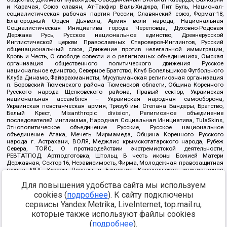
и Карачая, Союз славян, Ат-Такфир Валь-Хиджра, Пит Буль, Национал-
социалистическая рабочая партия России, Славянский союз, Формат-18,
Благородный Орден Дьявола, Армия воли народа, Национальная
Социалистическая Инициатива города Череповца, Духовно-Родовая
Держава Русь, Русское национальное единство, Древнерусской
Инглистической церкви Православных Староверов-Инглингов, Русский
общенациональный союз, Движение против нелегальной иммиграции,
Кровь и Честь, О свободе совести и о религиозных объединениях, Омская
организация общественного политического движения Русское
национальное единство, Северное Братство, Клуб Болельщиков Футбольного
Клуба Динамо, Файзрахманисты, Мусульманская религиозная организация
п. Боровский Тюменского района Тюменской области, Община Коренного
Русского народа Щелковского района, Правый сектор, Украинская
национальная ассамблея – Украинская народная самооборона,
Украинская повстанческая армия, Тризуб им. Степана Бандеры, Братство,
Белый Крест, Misanthropic division, Религиозное объединение
последователей инглиизма, Народная Социальная Инициатива, TulaSkins,
Этнополитическое объединение Русские, Русское национальное
объединение Атака, Мечеть Мирмамеда, Община Коренного Русского
народа г. Астрахани, ВОЛЯ, Меджлис крымскотатарского народа, Рубеж
Севера, ТОЙС, О противодействии экстремистской деятельности,
РЕВТАТПОД, Артподготовка, Штольц, В честь иконы Божией Матери
Державная, Сектор 16, Независимость, Фирма, Молодежная правозащитная
группа МПГ, Курсом Правды и Единения, Каракольская инициативная
группа, Автоград Крю, Союз Славянских Сил Руси, Алля-Аят,
Для повышения удобства сайта мы используем
Благотворительный пансионат Ак Умут, Русская республика Русь,
Арестантское уголовное единство, Башкорт, Нация и свобода, W.H.С., Фалунь
cookies (
подробнее
). К сайту подключены
Дафа, Иртыш Ultras, Русский Патриотический клуб-Новокузнецк/РПК,
сервисы Yandex.Metrika, LiveInternet, top.mail.ru,
Сибирский державный союз, Фонд борьбы с коррупцией, Фонд защиты прав
граждан, Штабы Навального, Совет граждан СССР Прикубанского округа г.
которые также используют файлы cookies
Краснодара
(
подробнее
).