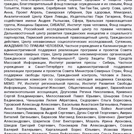
граждан, Благотворительный фонд помощи осужденным и их семьям, Фонд
Тольятти, Новое время, Серебряная тайга, Так-Так-Так, центр Сова, центр
Анна, Проект Апрель, Самарская губерния, Эра здоровья, Мемориал,
Аналитический Центр Юрия Левады, Издательство Парк Гагарина, Фонд
содействия имени Андрея Рылькова, Сфера, Уральская правозащитная
группа, Женщины Евразии, СИБАЛЬТ, Институт прав человека, Фонд защиты
гласности, Российский исследовательский центр по правам человека,
Дальневосточный центр развития гражданских инициатив и социального
партнерства, Пермский региональный правозащитный центр, Гражданское
действие, Центр независимых социологических исследований, Сутяжник,
АКАДЕМИЯ ПО ПРАВАМ ЧЕЛОВЕКА, Частное учреждение в Калининграде по
административной поддержке реализации программ и проектов Совета
Министров северных стран, Центр развития некоммерческих организаций,
Гражданское содействие, Интернешнл-Р, Центр Защиты Прав Средств
Массовой Информации, Институт развития прессы - Сибирь, Частное
учреждение в Санкт-Петербурге по административной поддержке
реализации программ и проектов Совета Министров Северных Стран, Фонд
поддержки свободы прессы, Гражданский контроль, Человек и Закон,
Общественная комиссия по сохранению наследия академика Сахарова,
МЕМО. РУ, Институт региональной прессы, Институт Развития Свободы
Информации, Экозащита!-Женсовет, Общественный вердикт, Евразийская
антимонопольная ассоциация, Дзугкоева Регина Николаевна, Кривенко
Сергей Владимирович, Милославский Павел Юрьевич, Шнырова Ольга
Вадимовна, Чанышева Лилия Айратовна, Сидорович Ольга Борисовна,
Туровский Александр Алексеевич, Васильева Анастасия Евгеньевна, Ривина
Анна Валерьевна, Бурдина Юлия Владимировна, Бойко Анатолий
Николаевич, Пивоваров Андрей Сергеевич, Дугин Сергей Георгиевич, Аверин
Виталий Евгеньевич, Барахоев Магомед Бекханович, Шевченко Дмитрий
Александрович, Шарипков Олег Викторович, Мошель Ирина Ароновна,
Шведов Григорий Сергеевич, Пономарев Лев Александрович, Созаев
Валерий Валерьевич, Каргалицкий Борис Юльевич, Исакова Ирина
Александровна, Исламов Тимур Рифгатович, Романова Ольга Евгеньевна,