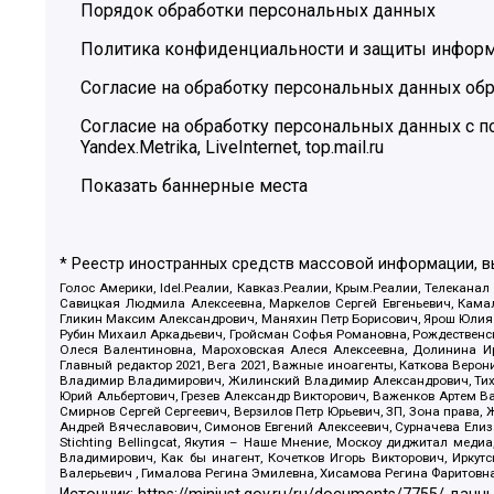
Порядок обработки персональных данных
Политика конфиденциальности и защиты инфор
Согласие на обработку персональных данных обр
Согласие на обработку персональных данных с
Yandex.Metrika, LiveInternet, top.mail.ru
Показать баннерные места
* Реестр иностранных средств массовой информации, 
Голос Америки, Idel.Реалии, Кавказ.Реалии, Крым.Реалии, Телеканал
Савицкая Людмила Алексеевна, Маркелов Сергей Евгеньевич, Камал
Гликин Максим Александрович, Маняхин Петр Борисович, Ярош Юлия П
Рубин Михаил Аркадьевич, Гройсман Софья Романовна, Рождественски
Олеся Валентиновна, Мароховская Алеся Алексеевна, Долинина И
Главный редактор 2021, Вега 2021, Важные иноагенты, Каткова Вер
Владимир Владимирович, Жилинский Владимир Александрович, Тихон
Юрий Альбертович, Грезев Александр Викторович, Важенков Артем В
Смирнов Сергей Сергеевич, Верзилов Петр Юрьевич, ЗП, Зона прав
Андрей Вячеславович, Симонов Евгений Алексеевич, Сурначева Елиз
Stichting Bellingcat, Якутия – Наше Мнение, Москоу диджитал мед
Владимирович, Как бы инагент, Кочетков Игорь Викторович, Иркут
Валерьевич , Гималова Регина Эмилевна, Хисамова Регина Фаритовн