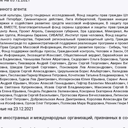
е на
03.12.2021
нного агента:
ой культуры, Центр гендерных исследований, Фонд защиты прав граждан Шта
 Петербург, Гуманитарное действие, Лига Избирателей, Правовая инициат
держки и содействия развитию средств массовой информации, В защиту п
ий, ВМЕСТЕ, Благотворительный фонд охраны здоровья и защиты прав граж
, центр Анна, Проект Апрель, Самарская губерния, Эра здоровья, Мемориал,
я группа, Женщины Евразии, СИБАЛЬТ, Институт прав человека, Фонд защиты 
льного партнерства, Пермский региональный правозащитный центр, Граждан
лининграде по административной поддержке реализации программ и проекто
 Прав Средств Массовой Информации, Институт развития прессы - Сибирь, Ча
, Фонд поддержки свободы прессы, Гражданский контроль, Человек и Закон, 
оды Информации, Экозащита!-Женсовет, Общественный вердикт, Евразийская а
 Вадимовна, Чанышева Лилия Айратовна, Сидорович Ольга Борисовна, Туровс
олаевич, Пивоваров Андрей Сергеевич, Дугин Сергей Георгиевич, Аверин В
вна, Шведов Григорий Сергеевич, Пономарев Лев Александрович, Созаев
евна, Щаров Сергей Алексадрович, Цирульников Борис Альбертович, Халидо
ович, Пислакова-Паркер Марина Петровна, Кочеткова Татьяна Владимировна, Ч
Борисовна, Гудков Лев Дмитриевич, Илларионова Юлия Юрьевна, Саранг Анна
Андрей Юрьевич, Мосин Алексей Геннадьевич, Гефтер Валентин Михайлович,
а Светлана Куприяновна, Исаев Сергей Владимирович, Максимов Сергей Вл
а Елена Юрьевна, Гендель Людмила Залмановна, Кокорина Екатерина Алексее
ровна, Подузов Сергей Васильевич, Протасова Ирина Вячеславовна, Литинск
ов Олег Петрович, Добровольская Анна Дмитриевна, Королева Александра Ев
яна Иосифовна, Орлов Олег Петрович, Полякова Мара Федоровна, Резник Генри
ные на
23.12.2021
ле иностранных и международных организаций, признанных в с