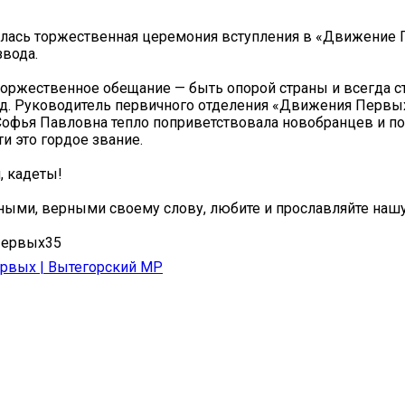
ялась торжественная церемония вступления в «Движение
звода.
торжественное обещание — быть опорой страны и всегда с
д. Руководитель первичного отделения «Движения Первы
офья Павловна тепло поприветствовала новобранцев и п
и это гордое звание.
, кадеты!
ными, верными своему слову, любите и прославляйте наш
ервых35
рвых | Вытегорский МР