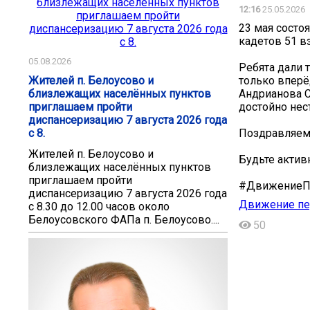
12:16
25.05.2026
23 мая состо
кадетов 51 в
05.08.2026
Ребята дали 
Жителей п. Белоусово и
только вперё
близлежащих населённых пунктов
Андрианова С
приглашаем пройти
достойно нест
диспансеризацию 7 августа 2026 года
с 8.
Поздравляем
Жителей п. Белоусово и
Будьте актив
близлежащих населённых пунктов
приглашаем пройти
#ДвижениеП
диспансеризацию 7 августа 2026 года
Движение пе
с 8.30 до 12.00 часов около
Белоусовского ФАПа п. Белоусово....
50