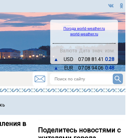
Погода world-weather.ru
world-weather.ru
Валюта
Дата
знач.
изм.
▲
USD
07.08
81.41
0.28
▲
EUR
07.08
94.06
0.48
жь
пления в
Поделитесь новостями с
жителями города