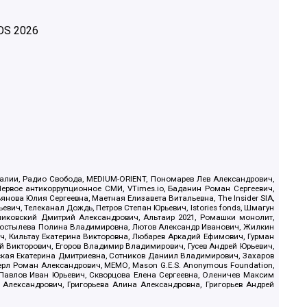
OS
2026
.Реалии, Радио Свобода, MEDIUM-ORIENT, Пономарев Лев Александрович,
ервое антикоррупционное СМИ, VTimes.io, Баданин Роман Сергеевич,
ова Юлия Сергеевна, Маетная Елизавета Витальевна, The Insider SIA,
ич, Телеканал Дождь, Петров Степан Юрьевич, Istories fonds, Шмагун
иковский Дмитрий Александрович, Альтаир 2021, Ромашки монолит,
, Костылева Полина Владимировна, Лютов Александр Иванович, Жилкин
, Кильтау Екатерина Викторовна, Любарев Аркадий Ефимович, Гурман
й Викторович, Егоров Владимир Владимирович, Гусев Андрей Юрьевич,
ская Екатерина Дмитриевна, Сотников Даниил Владимирович, Захаров
ерл Роман Александрович, МЕМО, Mason G.E.S. Anonymous Foundation,
, Павлов Иван Юрьевич, Скворцова Елена Сергеевна, Оленичев Максим
 Александрович, Григорьева Алина Александровна, Григорьев Андрей