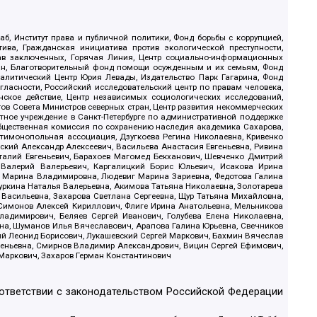
б, Институт права и публичной политики, Фонд борьбы с коррупцией,
ива, Гражданская инициатива против экологической преступности,
рав заключенных, Горячая Линия, Центр социально-информационных
дан, Благотворительный фонд помощи осужденным и их семьям, Фонд
 Аналитический Центр Юрия Левады, Издательство Парк Гагарина, Фонд
гласности, Российский исследовательский центр по правам человека,
ское действие, Центр независимых социологических исследований,
в Совета Министров северных стран, Центр развития некоммерческих
стное учреждение в Санкт-Петербурге по административной поддержке
Общественная комиссия по сохранению наследия академика Сахарова,
нтимонопольная ассоциация, Дзугкоева Регина Николаевна, Кривенко
кий Александр Алексеевич, Васильева Анастасия Евгеньевна, Ривина
италий Евгеньевич, Барахоев Магомед Бекханович, Шевченко Дмитрий
 Валерий Валерьевич, Каргалицкий Борис Юльевич, Исакова Ирина
ва Марина Владимировна, Людевиг Марина Зариевна, Федотова Галина
уркина Наталья Валерьевна, Акимова Татьяна Николаевна, Золотарева
 Васильевна, Захарова Светлана Сергеевна, Щур Татьяна Михайловна,
 Симонов Алексей Кириллович, Флиге Ирина Анатольевна, Мельникова
адимирович, Беляев Сергей Иванович, Голубева Елена Николаевна,
вна, Шуманов Илья Вячеславович, Арапова Галина Юрьевна, Свечников
ий Леонид Борисович, Лукашевский Сергей Маркович, Бахмин Вячеслав
геньевна, Смирнов Владимир Александрович, Вицин Сергей Ефимович,
 Маркович, Захаров Герман Константинович
оответствии с законодательством Российской Федерации