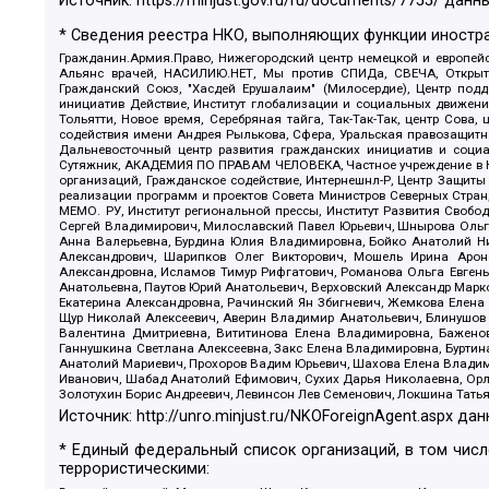
Источник:
https://minjust.gov.ru/ru/documents/7755/
данны
* Сведения реестра НКО, выполняющих функции иностра
Гражданин.Армия.Право, Нижегородский центр немецкой и европейск
Альянс врачей, НАСИЛИЮ.НЕТ, Мы против СПИДа, СВЕЧА, Открытый
Гражданский Союз, "Хасдей Ерушалаим" (Милосердие), Центр под
инициатив Действие, Институт глобализации и социальных движен
Тольятти, Новое время, Серебряная тайга, Так-Так-Так, центр Сова
содействия имени Андрея Рылькова, Сфера, Уральская правозащитна
Дальневосточный центр развития гражданских инициатив и социа
Сутяжник, АКАДЕМИЯ ПО ПРАВАМ ЧЕЛОВЕКА, Частное учреждение в Ка
организаций, Гражданское содействие, Интернешнл-Р, Центр Защиты
реализации программ и проектов Совета Министров Северных Стран
МЕМО. РУ, Институт региональной прессы, Институт Развития Своб
Сергей Владимирович, Милославский Павел Юрьевич, Шнырова Ольга
Анна Валерьевна, Бурдина Юлия Владимировна, Бойко Анатолий Ник
Александрович, Шарипков Олег Викторович, Мошель Ирина Ароно
Александровна, Исламов Тимур Рифгатович, Романова Ольга Евгень
Анатольевна, Паутов Юрий Анатольевич, Верховский Александр Марк
Екатерина Александровна, Рачинский Ян Збигневич, Жемкова Елена 
Щур Николай Алексеевич, Аверин Владимир Анатольевич, Блинушов 
Валентина Дмитриевна, Вититинова Елена Владимировна, Баженов
Ганнушкина Светлана Алексеевна, Закс Елена Владимировна, Буртин
Анатолий Мариевич, Прохоров Вадим Юрьевич, Шахова Елена Владими
Иванович, Шабад Анатолий Ефимович, Сухих Дарья Николаевна, Орл
Золотухин Борис Андреевич, Левинсон Лев Семенович, Локшина Тать
Источник:
http://unro.minjust.ru/NKOForeignAgent.aspx
дан
* Единый федеральный список организаций, в том чис
террористическими: