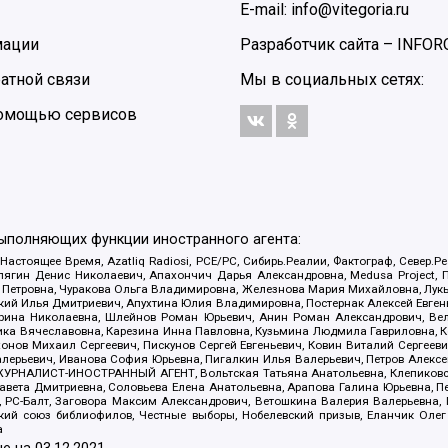
E-mail: info@vitegoria.ru
мации
Разработчик сайта –
INFOR
атной связи
Мы в социальных сетях:
 помощью сервисов
выполняющих функции иностранного агента:
 Настоящее Время, Azatliq Radiosi, PCE/PC, Сибирь.Реалии, Фактограф, Север
ягин Денис Николаевич, Апахончич Дарья Александровна, Medusa Project, П
етровна, Чуракова Ольга Владимировна, Железнова Мария Михайловна, Лукьян
й Илья Дмитриевич, Апухтина Юлия Владимировна, Постернак Алексей Евгеньев
рина Николаевна, Шлейнов Роман Юрьевич, Анин Роман Александрович, Вел
оника Вячеславовна, Карезина Инна Павловна, Кузьмина Людмила Гавриловна
ов Михаил Сергеевич, Пискунов Сергей Евгеньевич, Ковин Виталий Сергеевич
алерьевич, Иванова София Юрьевна, Пигалкин Илья Валерьевич, Петров Алексе
а, ЖУРНАЛИСТ-ИНОСТРАННЫЙ АГЕНТ, Вольтская Татьяна Анатольевна, Клепиков
авета Дмитриевна, Соловьева Елена Анатольевна, Арапова Галина Юрьевна, П
иа, РС-Балт, Заговора Максим Александрович, Ветошкина Валерия Валерьевна
ский союз библиофилов, Честные выборы, Нобелевский призыв, Еланчик Олег
а