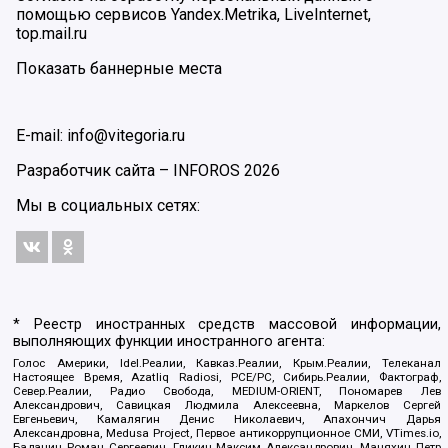
помощью сервисов Yandex.Metrika, LiveInternet,
top.mail.ru
Показать баннерные места
E-mail: info@vitegoria.ru
Разработчик сайта –
INFOROS
2026
Мы в социальных сетях:
* Реестр иностранных средств массовой информации,
выполняющих функции иностранного агента:
Голос Америки, Idel.Реалии, Кавказ.Реалии, Крым.Реалии, Телеканал
Настоящее Время, Azatliq Radiosi, PCE/PC, Сибирь.Реалии, Фактограф,
Север.Реалии, Радио Свобода, MEDIUM-ORIENT, Пономарев Лев
Александрович, Савицкая Людмила Алексеевна, Маркелов Сергей
Евгеньевич, Камалягин Денис Николаевич, Апахончич Дарья
Александровна, Medusa Project, Первое антикоррупционное СМИ, VTimes.io,
Баданин Роман Сергеевич, Гликин Максим Александрович, Маняхин Петр