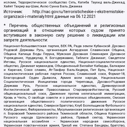
исломи, Террористическое сообщество Сеть, Катиба Таухид валь-Джихад,
Хайят Тахрир аш-Шам, Ахлю Сунна Валь Джамаа
Источник:
http://nac.gov.ru/terroristicheskie-i-ekstremistskie-
organizacii-i-materialy.html
данные на
06.12.2021
* Перечень общественных объединений и религиозных
организаций в отношении которых судом принято
вступившее в законную силу решение о ликвидации или
запрете деятельности:
Национал-большевистская партия, ВЕК РА, Рада земли Кубанской Духовно
Родовой Державы Русь, организация Асгардская Славянская Община,
Община Капища Веды Перуна, Мужская Духовная Семинария Духовное
Учреждение, Нурджулар, К Богодержавию, Таблиги Джамаат, Свидетели
Иеговы, Русское национальное единство, Национал-социалистическое
общество, Джамаат мувахидов, Объединенный Вилайат Кабарды, Балкарии
и Карачая, Союз славян, Ат-Такфир Валь-Хиджра, Пит Буль, Национал-
социалистическая рабочая партия России, Славянский союз, Формат-18,
Благородный Орден Дьявола, Армия воли народа, Национальная
Социалистическая Инициатива города Череповца, Духовно-Родовая
Держава Русь, Русское национальное единство, Древнерусской
Инглистической церкви Православных Староверов-Инглингов, Русский
общенациональный союз, Движение против нелегальной иммиграции,
Кровь и Честь, О свободе совести и о религиозных объединениях, Омская
организация общественного политического движения Русское
национальное единство, Северное Братство, Клуб Болельщиков Футбольного
Клуба Динамо, Файзрахманисты, Мусульманская религиозная организация
п. Боровский Тюменского района Тюменской области, Община Коренного
Русского народа Щелковского района, Правый сектор, Украинская
национальная ассамблея – Украинская народная самооборона,
Украинская повстанческая армия, Тризуб им. Степана Бандеры, Братство,