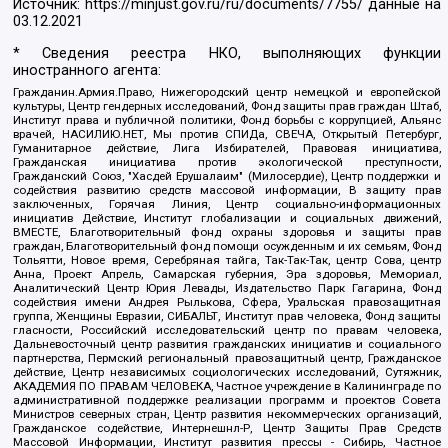
Источник:
https://minjust.gov.ru/ru/documents/7755/
данные на
03.12.2021
* Сведения реестра НКО, выполняющих функции
иностранного агента:
Гражданин.Армия.Право, Нижегородский центр немецкой и европейской
культуры, Центр гендерных исследований, Фонд защиты прав граждан Штаб,
Институт права и публичной политики, Фонд борьбы с коррупцией, Альянс
врачей, НАСИЛИЮ.НЕТ, Мы против СПИДа, СВЕЧА, Открытый Петербург,
Гуманитарное действие, Лига Избирателей, Правовая инициатива,
Гражданская инициатива против экологической преступности,
Гражданский Союз, "Хасдей Ерушалаим" (Милосердие), Центр поддержки и
содействия развитию средств массовой информации, В защиту прав
заключенных, Горячая Линия, Центр социально-информационных
инициатив Действие, Институт глобализации и социальных движений,
ВМЕСТЕ, Благотворительный фонд охраны здоровья и защиты прав
граждан, Благотворительный фонд помощи осужденным и их семьям, Фонд
Тольятти, Новое время, Серебряная тайга, Так-Так-Так, центр Сова, центр
Анна, Проект Апрель, Самарская губерния, Эра здоровья, Мемориал,
Аналитический Центр Юрия Левады, Издательство Парк Гагарина, Фонд
содействия имени Андрея Рылькова, Сфера, Уральская правозащитная
группа, Женщины Евразии, СИБАЛЬТ, Институт прав человека, Фонд защиты
гласности, Российский исследовательский центр по правам человека,
Дальневосточный центр развития гражданских инициатив и социального
партнерства, Пермский региональный правозащитный центр, Гражданское
действие, Центр независимых социологических исследований, Сутяжник,
АКАДЕМИЯ ПО ПРАВАМ ЧЕЛОВЕКА, Частное учреждение в Калининграде по
административной поддержке реализации программ и проектов Совета
Министров северных стран, Центр развития некоммерческих организаций,
Гражданское содействие, Интернешнл-Р, Центр Защиты Прав Средств
Массовой Информации, Институт развития прессы - Сибирь, Частное