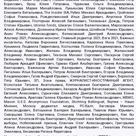
Борисович, Ярош Юлия Петровна, Чуракова Ольга Владимировна,
Железнова Мария Михайловна, Лукьянова Юлия Сергеевна, Маетная
Елизавета Витальевна, The Insider SIA, Рубин Михаил Аркадьевич, Гройсман
Софья Романовна, Рождественский Илья Дмитриевич, Апухтина Юлия
Владимировна, Постернак Алексей Евгеньевич, Телеканал Дождь, Петров
Степан Юрьевич, Istories fonds, Шмагун Олеся Валентиновна, Мароховская
Алеся Алексеевна, Долинина Ирина Николаевна, Шлейнов Роман Юрьевич,
Анин Роман Александрович, Великовский Дмитрий Александрович,
Альтаир 2021, Ромашки монолит, Главный редактор 2021, Вега 2021, Важные
иноагенты, Каткова Вероника Вячеславовна, Карезина Инна Павловна,
Кузьмина Людмила Гавриловна, Костылева Полина Владимировна, Лютов
Александр Иванович, Жилкин Владимир Владимирович, Жилинский
Владимир Александрович, Тихонов Михаил Сергеевич, Пискунов Сергей
Евгеньевич, Ковин Виталий Сергеевич, Кильтау Екатерина Викторовна,
Любарев Аркадий Ефимович, Гурман Юрий Альбертович, Грезев Александр
Викторович, Важенков Артем Валерьевич, Иванова София Юрьевна,
Пигалкин Илья Валерьевич, Петров Алексей Викторович, Егоров Владимир
Владимирович, Гусев Андрей Юрьевич, Смирнов Сергей Сергеевич, Верзилов
Петр Юрьевич, ЗП, Зона права, ЖУРНАЛИСТ-ИНОСТРАННЫЙ АГЕНТ,
Вольтская Татьяна Анатольевна, Клепиковская Екатерина Дмитриевна,
Сотников Даниил Владимирович, Захаров Андрей Вячеславович, Симонов
Евгений Алексеевич, Сурначева Елизавета Дмитриевна, Соловьева Елена
Анатольевна, Арапова Галина Юрьевна, Перл Роман Александрович, МЕМО,
Mason G.E.S. Anonymous Foundation, Stichting Bellingcat, Якутия – Наше
Мнение, Москоу диджитал медиа, РС-Балт, Заговора Максим
Александрович, Ветошкина Валерия Валерьевна, Павлов Иван Юрьевич,
Скворцова Елена Сергеевна, Оленичев Максим Владимирович, Как бы
инагент, Кочетков Игорь Викторович, Иркутский союз библиофилов, Честные
выборы, Нобелевский призыв, Еланчик Олег Александрович, Григорьева
Алина Александровна, Григорьев Андрей Валерьевич , Гималова Регина
Эмилевна, Хисамова Регина Фаритовна