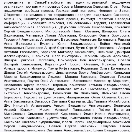
учреждение в Санкт-Петербурге по административной поддержке
реализации программ и проектов Совета Министров Северных Стран, Фонд
поддержки свободы прессы, Гражданский контроль, Человек и Закон,
Общественная комиссия по сохранению наследия академика Сахарова,
МЕМО. РУ, Институт региональной прессы, Институт Развития Свободы
Информации, Экозащита!-Женсовет, Общественный вердикт, Евразийская
антимонопольная ассоциация, Дзугкоева Регина Николаевна, Кривенко
Сергей Владимирович, Милославский Павел Юрьевич, Шнырова Ольга
Вадимовна, Чанышева Лилия Айратовна, Сидорович Ольга Борисовна,
Туровский Александр Алексеевич, Васильева Анастасия Евгеньевна, Ривина
Анна Валерьевна, Бурдина Юлия Владимировна, Бойко Анатолий
Николаевич, Пивоваров Андрей Сергеевич, Дугин Сергей Георгиевич, Аверин
Виталий Евгеньевич, Барахоев Магомед Бекханович, Шевченко Дмитрий
Александрович, Шарипков Олег Викторович, Мошель Ирина Ароновна,
Шведов Григорий Сергеевич, Пономарев Лев Александрович, Созаев
Валерий Валерьевич, Каргалицкий Борис Юльевич, Исакова Ирина
Александровна, Исламов Тимур Рифгатович, Романова Ольга Евгеньевна,
Щаров Сергей Алексадрович, Цирульников Борис Альбертович, Халидова
Марина Владимировна, Людевиг Марина Зариевна, Федотова Галина
Анатольевна, Паутов Юрий Анатольевич, Верховский Александр Маркович,
Пислакова-Паркер Марина Петровна, Кочеткова Татьяна Владимировна,
Чуркина Наталья Валерьевна, Акимова Татьяна Николаевна, Золотарева
Екатерина Александровна, Рачинский Ян Збигневич, Жемкова Елена
Борисовна, Гудков Лев Дмитриевич, Илларионова Юлия Юрьевна, Саранг
Анна Васильевна, Захарова Светлана Сергеевна, Щур Татьяна Михайловна,
Щур Николай Алексеевич, Аверин Владимир Анатольевич, Блинушов
Андрей Юрьевич, Мосин Алексей Геннадьевич, Гефтер Валентин
Михайлович, Симонов Алексей Кириллович, Флиге Ирина Анатольевна,
Мельникова Валентина Дмитриевна, Вититинова Елена Владимировна,
Баженова Светлана Куприяновна, Исаев Сергей Владимирович, Максимов
Сергей Владимирович, Беляев Сергей Иванович, Голубева Елена
Николаевна, Ганнушкина Светлана Алексеевна, Закс Елена Владимировна,