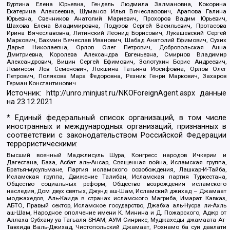
Буртина Елена Юрьевна, Гендель Людмила Залмановна, Кокорина
Екатерина Алексеевна, Шуманов Илья Вячеславович, Арапова Галина
Юрьевна, Свечников Анатолий Мариевич, Прохоров Вадим Юрьевич,
Шахова Елена Владимировна, Подузов Сергей Васильевич, Протасова
Ирина Вячеславовна, Литинский Леонид Борисович, Лукашевский Сергей
Маркович, Бахмин Вячеслав Иванович, Шабад Анатолий Ефимович, Сухих
Дарья Николаевна, Орлов Олег Петрович, Добровольская Анна
Дмитриевна, Королева Александра Евгеньевна, Смирнов Владимир
Александрович, Вицин Сергей Ефимович, Золотухин Борис Андреевич,
Левинсон Лев Семенович, Локшина Татьяна Иосифовна, Орлов Олег
Петрович, Полякова Мара Федоровна, Резник Генри Маркович, Захаров
Герман Константинович
Источник:
http://unro.minjust.ru/NKOForeignAgent.aspx
данные
на
23.12.2021
* Единый федеральный список организаций, в том числе
иностранных и международных организаций, признанных в
соответствии с законодательством Российской Федерации
террористическими:
Высший военный Маджлисуль Шура, Конгресс народов Ичкерии и
Дагестана, База, Асбат аль-Ансар, Священная война, Исламская группа,
Братья-мусульмане, Партия исламского освобождения, Лашкар-И-Тайба,
Исламская группа, Движение Талибан, Исламская партия Туркестана,
Общество социальных реформ, Общество возрождения исламского
наследия, Дом двух святых, Джунд аш-Шам, Исламский джихад – Джамаат
моджахедов, Аль-Каида в странах исламского Магриба, Имарат Кавказ,
АБТО, Правый сектор, Исламское государство, Джабха аль-Нусра ли-Ахль
аш-Шам, Народное ополчение имени К. Минина и Д. Пожарского, Аджр от
Аллаха Субхану уа Тагьаля SHAM, АУМ Синрике, Муджахеды джамаата Ат-
Тавхида Валь-Джихад, Чистопольский Джамаат, Рохнамо ба суи давлати