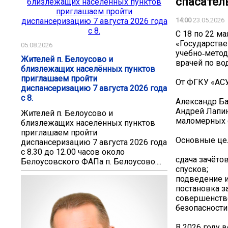
спасатель
14:00
23.05.2026
С 18 по 22 м
«Государстве
05.08.2026
учебно‑метод
Жителей п. Белоусово и
врачей по во
близлежащих населённых пунктов
приглашаем пройти
От ФГКУ «АСУ
диспансеризацию 7 августа 2026 года
с 8.
Александр Ба
Андрей Лапин
Жителей п. Белоусово и
маломерных с
близлежащих населённых пунктов
приглашаем пройти
Основные цел
диспансеризацию 7 августа 2026 года
с 8.30 до 12.00 часов около
сдача зачёто
Белоусовского ФАПа п. Белоусово....
спусков;
подведение и
постановка з
совершенство
безопасности
В 2026 году 