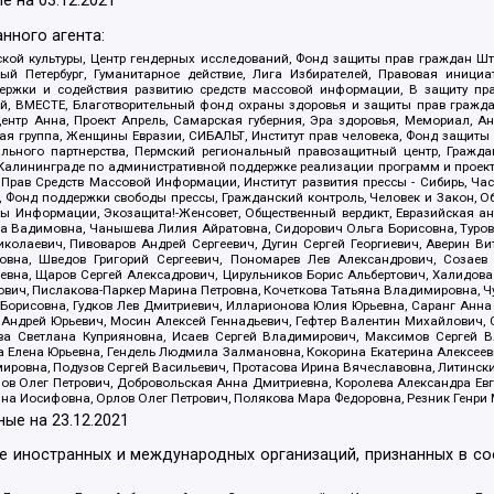
е на
03.12.2021
нного агента:
ой культуры, Центр гендерных исследований, Фонд защиты прав граждан Шта
 Петербург, Гуманитарное действие, Лига Избирателей, Правовая инициат
держки и содействия развитию средств массовой информации, В защиту п
ий, ВМЕСТЕ, Благотворительный фонд охраны здоровья и защиты прав граж
, центр Анна, Проект Апрель, Самарская губерния, Эра здоровья, Мемориал,
я группа, Женщины Евразии, СИБАЛЬТ, Институт прав человека, Фонд защиты 
льного партнерства, Пермский региональный правозащитный центр, Граждан
лининграде по административной поддержке реализации программ и проекто
 Прав Средств Массовой Информации, Институт развития прессы - Сибирь, Ча
, Фонд поддержки свободы прессы, Гражданский контроль, Человек и Закон, 
оды Информации, Экозащита!-Женсовет, Общественный вердикт, Евразийская а
 Вадимовна, Чанышева Лилия Айратовна, Сидорович Ольга Борисовна, Туровс
олаевич, Пивоваров Андрей Сергеевич, Дугин Сергей Георгиевич, Аверин В
вна, Шведов Григорий Сергеевич, Пономарев Лев Александрович, Созаев
евна, Щаров Сергей Алексадрович, Цирульников Борис Альбертович, Халидо
ович, Пислакова-Паркер Марина Петровна, Кочеткова Татьяна Владимировна, Ч
Борисовна, Гудков Лев Дмитриевич, Илларионова Юлия Юрьевна, Саранг Анна
Андрей Юрьевич, Мосин Алексей Геннадьевич, Гефтер Валентин Михайлович,
а Светлана Куприяновна, Исаев Сергей Владимирович, Максимов Сергей Вл
а Елена Юрьевна, Гендель Людмила Залмановна, Кокорина Екатерина Алексее
ровна, Подузов Сергей Васильевич, Протасова Ирина Вячеславовна, Литинск
ов Олег Петрович, Добровольская Анна Дмитриевна, Королева Александра Ев
яна Иосифовна, Орлов Олег Петрович, Полякова Мара Федоровна, Резник Генри
ные на
23.12.2021
ле иностранных и международных организаций, признанных в с