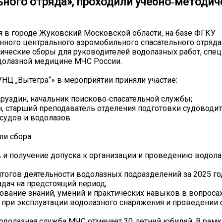
ного отряда», проходили учебно‑методиче
ая в городе Жуковский Московской области, на базе ФГКУ
нного центрального аэромобильного спасательного отряда
ические сборы для руководителей водолазных работ, спец
долазной медицине МЧС России.
НЦ „Вытегра“» в мероприятии приняли участие:
руздин, начальник поисково‑спасательной службы;
, старший преподаватель отделения подготовки судоводи
удов и водолазов.
и сбора:
в и получение допуска к организации и проведению водола
тогов деятельности водолазных подразделений за 2025 го
адач на предстоящий период;
вание знаний, умений и практических навыков в вопроса
 при эксплуатации водолазного снаряжения и проведении 
водолазная служба МЧС отмечает 30‑летний юбилей. В рамк