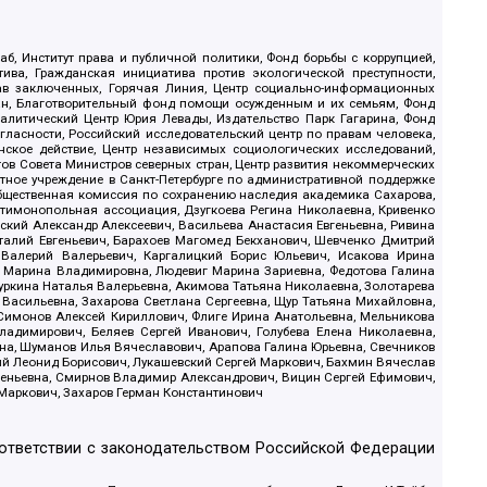
б, Институт права и публичной политики, Фонд борьбы с коррупцией,
ива, Гражданская инициатива против экологической преступности,
рав заключенных, Горячая Линия, Центр социально-информационных
дан, Благотворительный фонд помощи осужденным и их семьям, Фонд
 Аналитический Центр Юрия Левады, Издательство Парк Гагарина, Фонд
гласности, Российский исследовательский центр по правам человека,
ское действие, Центр независимых социологических исследований,
в Совета Министров северных стран, Центр развития некоммерческих
стное учреждение в Санкт-Петербурге по административной поддержке
Общественная комиссия по сохранению наследия академика Сахарова,
нтимонопольная ассоциация, Дзугкоева Регина Николаевна, Кривенко
кий Александр Алексеевич, Васильева Анастасия Евгеньевна, Ривина
италий Евгеньевич, Барахоев Магомед Бекханович, Шевченко Дмитрий
 Валерий Валерьевич, Каргалицкий Борис Юльевич, Исакова Ирина
ва Марина Владимировна, Людевиг Марина Зариевна, Федотова Галина
уркина Наталья Валерьевна, Акимова Татьяна Николаевна, Золотарева
 Васильевна, Захарова Светлана Сергеевна, Щур Татьяна Михайловна,
 Симонов Алексей Кириллович, Флиге Ирина Анатольевна, Мельникова
адимирович, Беляев Сергей Иванович, Голубева Елена Николаевна,
вна, Шуманов Илья Вячеславович, Арапова Галина Юрьевна, Свечников
ий Леонид Борисович, Лукашевский Сергей Маркович, Бахмин Вячеслав
геньевна, Смирнов Владимир Александрович, Вицин Сергей Ефимович,
 Маркович, Захаров Герман Константинович
оответствии с законодательством Российской Федерации