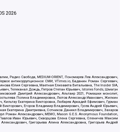
OS
2026
.Реалии, Радио Свобода, MEDIUM-ORIENT, Пономарев Лев Александрович,
ервое антикоррупционное СМИ, VTimes.io, Баданин Роман Сергеевич,
ова Юлия Сергеевна, Маетная Елизавета Витальевна, The Insider SIA,
ич, Телеканал Дождь, Петров Степан Юрьевич, Istories fonds, Шмагун
иковский Дмитрий Александрович, Альтаир 2021, Ромашки монолит,
, Костылева Полина Владимировна, Лютов Александр Иванович, Жилкин
, Кильтау Екатерина Викторовна, Любарев Аркадий Ефимович, Гурман
й Викторович, Егоров Владимир Владимирович, Гусев Андрей Юрьевич,
ская Екатерина Дмитриевна, Сотников Даниил Владимирович, Захаров
ерл Роман Александрович, МЕМО, Mason G.E.S. Anonymous Foundation,
, Павлов Иван Юрьевич, Скворцова Елена Сергеевна, Оленичев Максим
 Александрович, Григорьева Алина Александровна, Григорьев Андрей