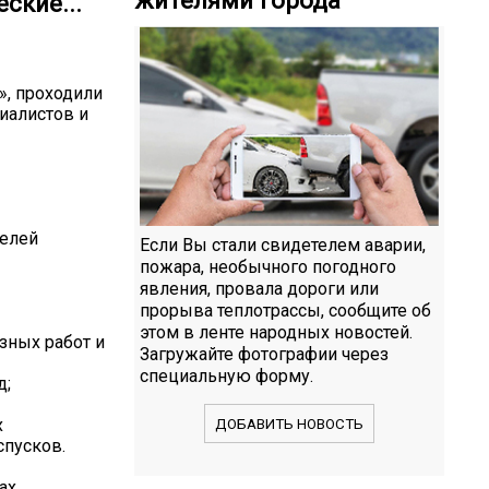
ские...
», проходили
иалистов и
телей
Если Вы стали свидетелем аварии,
пожара, необычного погодного
явления, провала дороги или
прорыва теплотрассы, сообщите об
этом в ленте народных новостей.
зных работ и
Загружайте фотографии через
специальную форму.
д;
х
ДОБАВИТЬ НОВОСТЬ
спусков.
ах