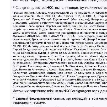
Источник:
https://minjust.gov.ru/ru/documents/7755/
данны
* Сведения реестра НКО, выполняющих функции иностра
Гражданин.Армия.Право, Нижегородский центр немецкой и европейск
Альянс врачей, НАСИЛИЮ.НЕТ, Мы против СПИДа, СВЕЧА, Открытый
Гражданский Союз, "Хасдей Ерушалаим" (Милосердие), Центр под
инициатив Действие, Институт глобализации и социальных движен
Тольятти, Новое время, Серебряная тайга, Так-Так-Так, центр Сова
содействия имени Андрея Рылькова, Сфера, Уральская правозащитна
Дальневосточный центр развития гражданских инициатив и социа
Сутяжник, АКАДЕМИЯ ПО ПРАВАМ ЧЕЛОВЕКА, Частное учреждение в Ка
организаций, Гражданское содействие, Интернешнл-Р, Центр Защиты
реализации программ и проектов Совета Министров Северных Стран
МЕМО. РУ, Институт региональной прессы, Институт Развития Своб
Сергей Владимирович, Милославский Павел Юрьевич, Шнырова Ольга
Анна Валерьевна, Бурдина Юлия Владимировна, Бойко Анатолий Ник
Александрович, Шарипков Олег Викторович, Мошель Ирина Ароно
Александровна, Исламов Тимур Рифгатович, Романова Ольга Евгень
Анатольевна, Паутов Юрий Анатольевич, Верховский Александр Марк
Екатерина Александровна, Рачинский Ян Збигневич, Жемкова Елена 
Щур Николай Алексеевич, Аверин Владимир Анатольевич, Блинушов 
Валентина Дмитриевна, Вититинова Елена Владимировна, Баженов
Ганнушкина Светлана Алексеевна, Закс Елена Владимировна, Буртин
Анатолий Мариевич, Прохоров Вадим Юрьевич, Шахова Елена Владими
Иванович, Шабад Анатолий Ефимович, Сухих Дарья Николаевна, Орл
Золотухин Борис Андреевич, Левинсон Лев Семенович, Локшина Тать
Источник:
http://unro.minjust.ru/NKOForeignAgent.aspx
дан
* Единый федеральный список организаций, в том чис
террористическими: