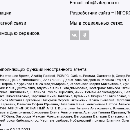
E-mail: info@vitegoria.ru
мации
Разработчик сайта –
INFOR
атной связи
Мы в социальных сетях:
 помощью сервисов
выполняющих функции иностранного агента:
 Настоящее Время, Azatliq Radiosi, PCE/PC, Сибирь.Реалии, Фактограф, Север
ягин Денис Николаевич, Апахончич Дарья Александровна, Medusa Project, П
етровна, Чуракова Ольга Владимировна, Железнова Мария Михайловна, Лукьян
й Илья Дмитриевич, Апухтина Юлия Владимировна, Постернак Алексей Евгеньев
рина Николаевна, Шлейнов Роман Юрьевич, Анин Роман Александрович, Вел
оника Вячеславовна, Карезина Инна Павловна, Кузьмина Людмила Гавриловна
ов Михаил Сергеевич, Пискунов Сергей Евгеньевич, Ковин Виталий Сергеевич
алерьевич, Иванова София Юрьевна, Пигалкин Илья Валерьевич, Петров Алексе
а, ЖУРНАЛИСТ-ИНОСТРАННЫЙ АГЕНТ, Вольтская Татьяна Анатольевна, Клепиков
авета Дмитриевна, Соловьева Елена Анатольевна, Арапова Галина Юрьевна, П
иа, РС-Балт, Заговора Максим Александрович, Ветошкина Валерия Валерьевна
ский союз библиофилов, Честные выборы, Нобелевский призыв, Еланчик Олег
а