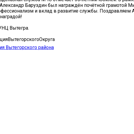
Александр Баруздин был награждён почётной грамотой М
офессионализм и вклад в развитие службы. Поздравляем 
наградой!
УНЦ Вытегра.
цияВытегорскогоОкруга
я Вытегорского района