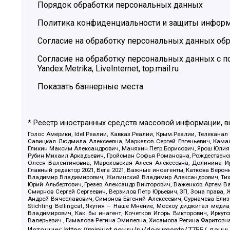
Порядок обработки персональных данных
Политика конфиденциальности и защиты инфор
Согласие на обработку персональных данных обр
Согласие на обработку персональных данных с
Yandex.Metrika, LiveInternet, top.mail.ru
Показать баннерные места
* Реестр иностранных средств массовой информации, 
Голос Америки, Idel.Реалии, Кавказ.Реалии, Крым.Реалии, Телеканал
Савицкая Людмила Алексеевна, Маркелов Сергей Евгеньевич, Камал
Гликин Максим Александрович, Маняхин Петр Борисович, Ярош Юлия П
Рубин Михаил Аркадьевич, Гройсман Софья Романовна, Рождественски
Олеся Валентиновна, Мароховская Алеся Алексеевна, Долинина И
Главный редактор 2021, Вега 2021, Важные иноагенты, Каткова Вер
Владимир Владимирович, Жилинский Владимир Александрович, Тихон
Юрий Альбертович, Грезев Александр Викторович, Важенков Артем В
Смирнов Сергей Сергеевич, Верзилов Петр Юрьевич, ЗП, Зона прав
Андрей Вячеславович, Симонов Евгений Алексеевич, Сурначева Елиз
Stichting Bellingcat, Якутия – Наше Мнение, Москоу диджитал мед
Владимирович, Как бы инагент, Кочетков Игорь Викторович, Иркут
Валерьевич , Гималова Регина Эмилевна, Хисамова Регина Фаритовн