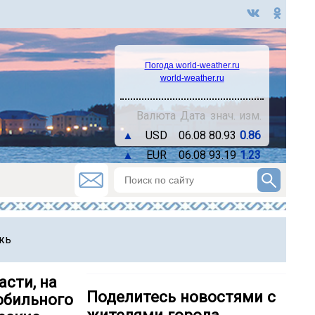
Погода world-weather.ru
world-weather.ru
Валюта
Дата
знач.
изм.
▲
USD
06.08
80.93
0.86
▲
EUR
06.08
93.19
1.23
жь
асти, на
Поделитесь новостями с
обильного
жителями города