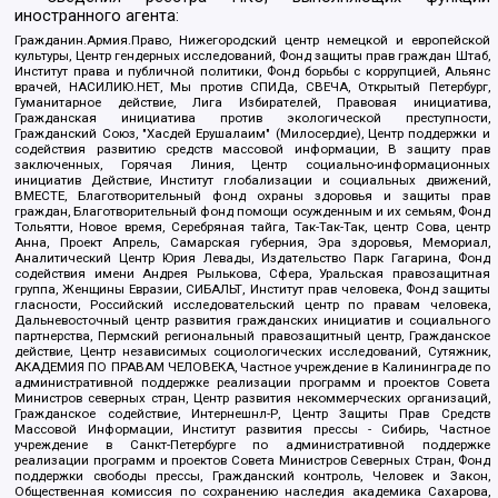
иностранного агента:
Гражданин.Армия.Право, Нижегородский центр немецкой и европейской
культуры, Центр гендерных исследований, Фонд защиты прав граждан Штаб,
Институт права и публичной политики, Фонд борьбы с коррупцией, Альянс
врачей, НАСИЛИЮ.НЕТ, Мы против СПИДа, СВЕЧА, Открытый Петербург,
Гуманитарное действие, Лига Избирателей, Правовая инициатива,
Гражданская инициатива против экологической преступности,
Гражданский Союз, "Хасдей Ерушалаим" (Милосердие), Центр поддержки и
содействия развитию средств массовой информации, В защиту прав
заключенных, Горячая Линия, Центр социально-информационных
инициатив Действие, Институт глобализации и социальных движений,
ВМЕСТЕ, Благотворительный фонд охраны здоровья и защиты прав
граждан, Благотворительный фонд помощи осужденным и их семьям, Фонд
Тольятти, Новое время, Серебряная тайга, Так-Так-Так, центр Сова, центр
Анна, Проект Апрель, Самарская губерния, Эра здоровья, Мемориал,
Аналитический Центр Юрия Левады, Издательство Парк Гагарина, Фонд
содействия имени Андрея Рылькова, Сфера, Уральская правозащитная
группа, Женщины Евразии, СИБАЛЬТ, Институт прав человека, Фонд защиты
гласности, Российский исследовательский центр по правам человека,
Дальневосточный центр развития гражданских инициатив и социального
партнерства, Пермский региональный правозащитный центр, Гражданское
действие, Центр независимых социологических исследований, Сутяжник,
АКАДЕМИЯ ПО ПРАВАМ ЧЕЛОВЕКА, Частное учреждение в Калининграде по
административной поддержке реализации программ и проектов Совета
Министров северных стран, Центр развития некоммерческих организаций,
Гражданское содействие, Интернешнл-Р, Центр Защиты Прав Средств
Массовой Информации, Институт развития прессы - Сибирь, Частное
учреждение в Санкт-Петербурге по административной поддержке
реализации программ и проектов Совета Министров Северных Стран, Фонд
поддержки свободы прессы, Гражданский контроль, Человек и Закон,
Общественная комиссия по сохранению наследия академика Сахарова,