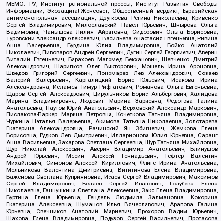
МЕМО. РУ, Институт региональной прессы, Институт Развития Свободы
Информации, Экозащита!-Женсовет, Общественный вердикт, Евразийская
антимонопольная ассоциация, Дзугкоева Регина Николаевна, Кривенко
Сергей Владимирович, Милославский Павел Юрьевич, Шнырова Ольга
Вадимовна, Чанышева Лилия Айратовна, Сидорович Ольга Борисовна,
Туровский Александр Алексеевич, Васильева Анастасия Евгеньевна, Ривина
Анна Валерьевна, Бурдина Юлия Владимировна, Бойко Анатолий
Николаевич, Пивоваров Андрей Сергеевич, Дугин Сергей Георгиевич, Аверин
Виталий Евгеньевич, Барахоев Магомед Бекханович, Шевченко Дмитрий
Александрович, Шарипков Олег Викторович, Мошель Ирина Ароновна,
Шведов Григорий Сергеевич, Пономарев Лев Александрович, Созаев
Валерий Валерьевич, Каргалицкий Борис Юльевич, Исакова Ирина
Александровна, Исламов Тимур Рифгатович, Романова Ольга Евгеньевна,
Щаров Сергей Алексадрович, Цирульников Борис Альбертович, Халидова
Марина Владимировна, Людевиг Марина Зариевна, Федотова Галина
Анатольевна, Паутов Юрий Анатольевич, Верховский Александр Маркович,
Пислакова-Паркер Марина Петровна, Кочеткова Татьяна Владимировна,
Чуркина Наталья Валерьевна, Акимова Татьяна Николаевна, Золотарева
Екатерина Александровна, Рачинский Ян Збигневич, Жемкова Елена
Борисовна, Гудков Лев Дмитриевич, Илларионова Юлия Юрьевна, Саранг
Анна Васильевна, Захарова Светлана Сергеевна, Щур Татьяна Михайловна,
Щур Николай Алексеевич, Аверин Владимир Анатольевич, Блинушов
Андрей Юрьевич, Мосин Алексей Геннадьевич, Гефтер Валентин
Михайлович, Симонов Алексей Кириллович, Флиге Ирина Анатольевна,
Мельникова Валентина Дмитриевна, Вититинова Елена Владимировна,
Баженова Светлана Куприяновна, Исаев Сергей Владимирович, Максимов
Сергей Владимирович, Беляев Сергей Иванович, Голубева Елена
Николаевна, Ганнушкина Светлана Алексеевна, Закс Елена Владимировна,
Буртина Елена Юрьевна, Гендель Людмила Залмановна, Кокорина
Екатерина Алексеевна, Шуманов Илья Вячеславович, Арапова Галина
Юрьевна, Свечников Анатолий Мариевич, Прохоров Вадим Юрьевич,
Шахова Елена Владимировна, Подузов Сергей Васильевич, Протасова