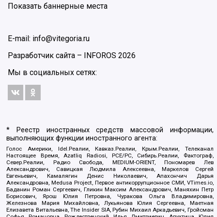
Показать баннерные места
E-mail: info@vitegoria.ru
Разработчик сайта –
INFOROS
2026
Мы в социальных сетях:
* Реестр иностранных средств массовой информации,
выполняющих функции иностранного агента:
Голос Америки, Idel.Реалии, Кавказ.Реалии, Крым.Реалии, Телеканал
Настоящее Время, Azatliq Radiosi, PCE/PC, Сибирь.Реалии, Фактограф,
Север.Реалии, Радио Свобода, MEDIUM-ORIENT, Пономарев Лев
Александрович, Савицкая Людмила Алексеевна, Маркелов Сергей
Евгеньевич, Камалягин Денис Николаевич, Апахончич Дарья
Александровна, Medusa Project, Первое антикоррупционное СМИ, VTimes.io,
Баданин Роман Сергеевич, Гликин Максим Александрович, Маняхин Петр
Борисович, Ярош Юлия Петровна, Чуракова Ольга Владимировна,
Железнова Мария Михайловна, Лукьянова Юлия Сергеевна, Маетная
Елизавета Витальевна, The Insider SIA, Рубин Михаил Аркадьевич, Гройсман
Софья Романовна, Рождественский Илья Дмитриевич, Апухтина Юлия