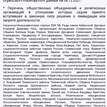
organizacii-i-materialy.html
данные на
06.12.2021
* Перечень общественных объединений и религиозных
организаций в отношении которых судом принято
вступившее в законную силу решение о ликвидации или
запрете деятельности:
Национал-большевистская партия, ВЕК РА, Рада земли Кубанской Духовно
Родовой Державы Русь, организация Асгардская Славянская Община,
Община Капища Веды Перуна, Мужская Духовная Семинария Духовное
Учреждение, Нурджулар, К Богодержавию, Таблиги Джамаат, Свидетели
Иеговы, Русское национальное единство, Национал-социалистическое
общество, Джамаат мувахидов, Объединенный Вилайат Кабарды, Балкарии
и Карачая, Союз славян, Ат-Такфир Валь-Хиджра, Пит Буль, Национал-
социалистическая рабочая партия России, Славянский союз, Формат-18,
Благородный Орден Дьявола, Армия воли народа, Национальная
Социалистическая Инициатива города Череповца, Духовно-Родовая
Держава Русь, Русское национальное единство, Древнерусской
Инглистической церкви Православных Староверов-Инглингов, Русский
общенациональный союз, Движение против нелегальной иммиграции,
Кровь и Честь, О свободе совести и о религиозных объединениях, Омская
организация общественного политического движения Русское
национальное единство, Северное Братство, Клуб Болельщиков Футбольного
Клуба Динамо, Файзрахманисты, Мусульманская религиозная организация
п. Боровский Тюменского района Тюменской области, Община Коренного
Русского народа Щелковского района, Правый сектор, Украинская
национальная ассамблея – Украинская народная самооборона,
Украинская повстанческая армия, Тризуб им. Степана Бандеры, Братство,
Белый Крест, Misanthropic division, Религиозное объединение
последователей инглиизма, Народная Социальная Инициатива, TulaSkins,
Этнополитическое объединение Русские, Русское национальное
объединение Атака, Мечеть Мирмамеда, Община Коренного Русского