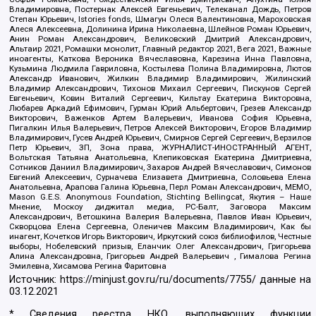
Владимировна, Постернак Алексей Евгеньевич, Телеканал Дождь, Петров
Степан Юрьевич, Istories fonds, Шмагун Олеся Валентиновна, Мароховская
Алеся Алексеевна, Долинина Ирина Николаевна, Шлейнов Роман Юрьевич,
Анин Роман Александрович, Великовский Дмитрий Александрович,
Альтаир 2021, Ромашки монолит, Главный редактор 2021, Вега 2021, Важные
иноагенты, Каткова Вероника Вячеславовна, Карезина Инна Павловна,
Кузьмина Людмила Гавриловна, Костылева Полина Владимировна, Лютов
Александр Иванович, Жилкин Владимир Владимирович, Жилинский
Владимир Александрович, Тихонов Михаил Сергеевич, Пискунов Сергей
Евгеньевич, Ковин Виталий Сергеевич, Кильтау Екатерина Викторовна,
Любарев Аркадий Ефимович, Гурман Юрий Альбертович, Грезев Александр
Викторович, Важенков Артем Валерьевич, Иванова София Юрьевна,
Пигалкин Илья Валерьевич, Петров Алексей Викторович, Егоров Владимир
Владимирович, Гусев Андрей Юрьевич, Смирнов Сергей Сергеевич, Верзилов
Петр Юрьевич, ЗП, Зона права, ЖУРНАЛИСТ-ИНОСТРАННЫЙ АГЕНТ,
Вольтская Татьяна Анатольевна, Клепиковская Екатерина Дмитриевна,
Сотников Даниил Владимирович, Захаров Андрей Вячеславович, Симонов
Евгений Алексеевич, Сурначева Елизавета Дмитриевна, Соловьева Елена
Анатольевна, Арапова Галина Юрьевна, Перл Роман Александрович, МЕМО,
Mason G.E.S. Anonymous Foundation, Stichting Bellingcat, Якутия – Наше
Мнение, Москоу диджитал медиа, РС-Балт, Заговора Максим
Александрович, Ветошкина Валерия Валерьевна, Павлов Иван Юрьевич,
Скворцова Елена Сергеевна, Оленичев Максим Владимирович, Как бы
инагент, Кочетков Игорь Викторович, Иркутский союз библиофилов, Честные
выборы, Нобелевский призыв, Еланчик Олег Александрович, Григорьева
Алина Александровна, Григорьев Андрей Валерьевич , Гималова Регина
Эмилевна, Хисамова Регина Фаритовна
Источник:
https://minjust.gov.ru/ru/documents/7755/
данные на
03.12.2021
* Сведения реестра НКО, выполняющих функции