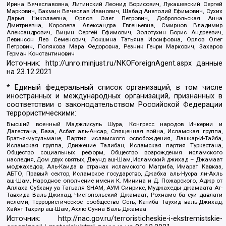
Ирина Вячеславовна, Литинский Леонид Борисович, Лукашевский Сергей
Маркович, Бахмин Вячеслав Иванович, Шабад Анатолий Ефимович, Сухих
Дарья Николаевна, Орлов Олег Петрович, Добровольская Анна
Дмитриевна, Королева Александра Евгеньевна, Смирнов Владимир
Александрович, Вицин Сергей Ефимович, Золотухин Борис Андреевич,
Левинсон Лев Семенович, Локшина Татьяна Иосифовна, Орлов Олег
Петрович, Полякова Мара Федоровна, Резник Генри Маркович, Захаров
Герман Константинович
Источник:
http://unro.minjust.ru/NKOForeignAgent.aspx
данные
на
23.12.2021
* Единый федеральный список организаций, в том числе
иностранных и международных организаций, признанных в
соответствии с законодательством Российской Федерации
террористическими:
Высший военный Маджлисуль Шура, Конгресс народов Ичкерии и
Дагестана, База, Асбат аль-Ансар, Священная война, Исламская группа,
Братья-мусульмане, Партия исламского освобождения, Лашкар-И-Тайба,
Исламская группа, Движение Талибан, Исламская партия Туркестана,
Общество социальных реформ, Общество возрождения исламского
наследия, Дом двух святых, Джунд аш-Шам, Исламский джихад – Джамаат
моджахедов, Аль-Каида в странах исламского Магриба, Имарат Кавказ,
АБТО, Правый сектор, Исламское государство, Джабха аль-Нусра ли-Ахль
аш-Шам, Народное ополчение имени К. Минина и Д. Пожарского, Аджр от
Аллаха Субхану уа Тагьаля SHAM, АУМ Синрике, Муджахеды джамаата Ат-
Тавхида Валь-Джихад, Чистопольский Джамаат, Рохнамо ба суи давлати
исломи, Террористическое сообщество Сеть, Катиба Таухид валь-Джихад,
Хайят Тахрир аш-Шам, Ахлю Сунна Валь Джамаа
Источник:
http://nac.gov.ru/terroristicheskie-i-ekstremistskie-