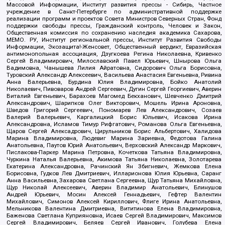
Массовой Информации, Институт развития прессы - Сибирь, Частное
учреждение в Санкт-Петербурге по административной поддержке
реализации программ и проектов Совета Министров Северных Стран, Фонд
поддержки свободы прессы, Гражданский контроль, Человек и Закон,
Общественная комиссия по сохранению наследия академика Сахарова,
МЕМО. РУ, Институт региональной прессы, Институт Развития Свободы
Информации, Экозащита!-Женсовет, Общественный вердикт, Евразийская
антимонопольная ассоциация, Дзугкоева Регина Николаевна, Кривенко
Сергей Владимирович, Милославский Павел Юрьевич, Шнырова Ольга
Вадимовна, Чанышева Лилия Айратовна, Сидорович Ольга Борисовна,
Туровский Александр Алексеевич, Васильева Анастасия Евгеньевна, Ривина
Анна Валерьевна, Бурдина Юлия Владимировна, Бойко Анатолий
Николаевич, Пивоваров Андрей Сергеевич, Дугин Сергей Георгиевич, Аверин
Виталий Евгеньевич, Барахоев Магомед Бекханович, Шевченко Дмитрий
Александрович, Шарипков Олег Викторович, Мошель Ирина Ароновна,
Шведов Григорий Сергеевич, Пономарев Лев Александрович, Созаев
Валерий Валерьевич, Каргалицкий Борис Юльевич, Исакова Ирина
Александровна, Исламов Тимур Рифгатович, Романова Ольга Евгеньевна,
Щаров Сергей Алексадрович, Цирульников Борис Альбертович, Халидова
Марина Владимировна, Людевиг Марина Зариевна, Федотова Галина
Анатольевна, Паутов Юрий Анатольевич, Верховский Александр Маркович,
Пислакова-Паркер Марина Петровна, Кочеткова Татьяна Владимировна,
Чуркина Наталья Валерьевна, Акимова Татьяна Николаевна, Золотарева
Екатерина Александровна, Рачинский Ян Збигневич, Жемкова Елена
Борисовна, Гудков Лев Дмитриевич, Илларионова Юлия Юрьевна, Саранг
Анна Васильевна, Захарова Светлана Сергеевна, Щур Татьяна Михайловна,
Щур Николай Алексеевич, Аверин Владимир Анатольевич, Блинушов
Андрей Юрьевич, Мосин Алексей Геннадьевич, Гефтер Валентин
Михайлович, Симонов Алексей Кириллович, Флиге Ирина Анатольевна,
Мельникова Валентина Дмитриевна, Вититинова Елена Владимировна,
Баженова Светлана Куприяновна, Исаев Сергей Владимирович, Максимов
Сергей Владимирович, Беляев Сергей Иванович, Голубева Елена