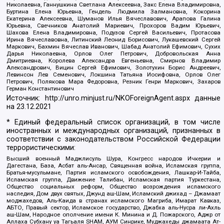
Николаевна, Ганнушкина Светлана Алексеевна, Закс Елена Владимировна,
Буртина Елена Юрьевна, Гендель Людмила Залмановна, Кокорина
Екатерина Алексеевна, Шуманов Илья Вячеславович, Арапова Галина
Юрьевна, Свечников Анатолий Мариевич, Прохоров Вадим Юрьевич,
Шахова Елена Владимировна, Подузов Сергей Васильевич, Протасова
Ирина Вячеславовна, Литинский Леонид Борисович, Лукашевский Сергей
Маркович, Бахмин Вячеслав Иванович, Шабад Анатолий Ефимович, Сухих
Дарья Николаевна, Орлов Олег Петрович, Добровольская Анна
Дмитриевна, Королева Александра Евгеньевна, Смирнов Владимир
Александрович, Вицин Сергей Ефимович, Золотухин Борис Андреевич,
Левинсон Лев Семенович, Локшина Татьяна Иосифовна, Орлов Олег
Петрович, Полякова Мара Федоровна, Резник Генри Маркович, Захаров
Герман Константинович
Источник:
http://unro.minjust.ru/NKOForeignAgent.aspx
данные
на
23.12.2021
* Единый федеральный список организаций, в том числе
иностранных и международных организаций, признанных в
соответствии с законодательством Российской Федерации
террористическими:
Высший военный Маджлисуль Шура, Конгресс народов Ичкерии и
Дагестана, База, Асбат аль-Ансар, Священная война, Исламская группа,
Братья-мусульмане, Партия исламского освобождения, Лашкар-И-Тайба,
Исламская группа, Движение Талибан, Исламская партия Туркестана,
Общество социальных реформ, Общество возрождения исламского
наследия, Дом двух святых, Джунд аш-Шам, Исламский джихад – Джамаат
моджахедов, Аль-Каида в странах исламского Магриба, Имарат Кавказ,
АБТО, Правый сектор, Исламское государство, Джабха аль-Нусра ли-Ахль
аш-Шам, Народное ополчение имени К. Минина и Д. Пожарского, Аджр от
Аллаха Субхану уа Тагьаля SHAM, АУМ Синрике, Муджахеды джамаата Ат-