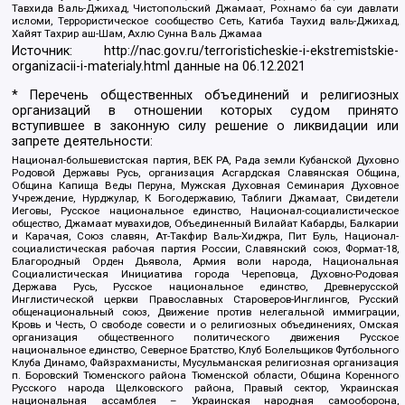
Тавхида Валь-Джихад, Чистопольский Джамаат, Рохнамо ба суи давлати
исломи, Террористическое сообщество Сеть, Катиба Таухид валь-Джихад,
Хайят Тахрир аш-Шам, Ахлю Сунна Валь Джамаа
Источник:
http://nac.gov.ru/terroristicheskie-i-ekstremistskie-
organizacii-i-materialy.html
данные на
06.12.2021
* Перечень общественных объединений и религиозных
организаций в отношении которых судом принято
вступившее в законную силу решение о ликвидации или
запрете деятельности:
Национал-большевистская партия, ВЕК РА, Рада земли Кубанской Духовно
Родовой Державы Русь, организация Асгардская Славянская Община,
Община Капища Веды Перуна, Мужская Духовная Семинария Духовное
Учреждение, Нурджулар, К Богодержавию, Таблиги Джамаат, Свидетели
Иеговы, Русское национальное единство, Национал-социалистическое
общество, Джамаат мувахидов, Объединенный Вилайат Кабарды, Балкарии
и Карачая, Союз славян, Ат-Такфир Валь-Хиджра, Пит Буль, Национал-
социалистическая рабочая партия России, Славянский союз, Формат-18,
Благородный Орден Дьявола, Армия воли народа, Национальная
Социалистическая Инициатива города Череповца, Духовно-Родовая
Держава Русь, Русское национальное единство, Древнерусской
Инглистической церкви Православных Староверов-Инглингов, Русский
общенациональный союз, Движение против нелегальной иммиграции,
Кровь и Честь, О свободе совести и о религиозных объединениях, Омская
организация общественного политического движения Русское
национальное единство, Северное Братство, Клуб Болельщиков Футбольного
Клуба Динамо, Файзрахманисты, Мусульманская религиозная организация
п. Боровский Тюменского района Тюменской области, Община Коренного
Русского народа Щелковского района, Правый сектор, Украинская
национальная ассамблея – Украинская народная самооборона,