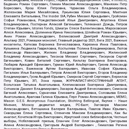
Александровна, Medusa Project, Первое антикоррупционное СМИ, VTimes.io,
Баданин Роман Сергеевич, Гликин Максим Александрович, Маняхин Петр
Борисович, Ярош Юлия Петровна, Чуракова Ольга Владимировна,
Железнова Мария Михайловна, Лукьянова Юлия Сергеевна, Маетная
Елизавета Витальевна, The Insider SIA, Рубин Михаил Аркадьевич, Гройсман
Софья Романовна, Рождественский Илья Дмитриевич, Апухтина Юлия
Владимировна, Постернак Алексей Евгеньевич, Телеканал Дождь, Петров
Степан Юрьевич, Istories fonds, Шмагун Олеся Валентиновна, Мароховская
Алеся Алексеевна, Долинина Ирина Николаевна, Шлейнов Роман Юрьевич,
Анин Роман Александрович, Великовский Дмитрий Александрович,
Альтаир 2021, Ромашки монолит, Главный редактор 2021, Вега 2021, Важные
иноагенты, Каткова Вероника Вячеславовна, Карезина Инна Павловна,
Кузьмина Людмила Гавриловна, Костылева Полина Владимировна, Лютов
Александр Иванович, Жилкин Владимир Владимирович, Жилинский
Владимир Александрович, Тихонов Михаил Сергеевич, Пискунов Сергей
Евгеньевич, Ковин Виталий Сергеевич, Кильтау Екатерина Викторовна,
Любарев Аркадий Ефимович, Гурман Юрий Альбертович, Грезев Александр
Викторович, Важенков Артем Валерьевич, Иванова София Юрьевна,
Пигалкин Илья Валерьевич, Петров Алексей Викторович, Егоров Владимир
Владимирович, Гусев Андрей Юрьевич, Смирнов Сергей Сергеевич, Верзилов
Петр Юрьевич, ЗП, Зона права, ЖУРНАЛИСТ-ИНОСТРАННЫЙ АГЕНТ,
Вольтская Татьяна Анатольевна, Клепиковская Екатерина Дмитриевна,
Сотников Даниил Владимирович, Захаров Андрей Вячеславович, Симонов
Евгений Алексеевич, Сурначева Елизавета Дмитриевна, Соловьева Елена
Анатольевна, Арапова Галина Юрьевна, Перл Роман Александрович, МЕМО,
Mason G.E.S. Anonymous Foundation, Stichting Bellingcat, Якутия – Наше
Мнение, Москоу диджитал медиа, РС-Балт, Заговора Максим
Александрович, Ветошкина Валерия Валерьевна, Павлов Иван Юрьевич,
Скворцова Елена Сергеевна, Оленичев Максим Владимирович, Как бы
инагент, Кочетков Игорь Викторович, Иркутский союз библиофилов, Честные
выборы, Нобелевский призыв, Еланчик Олег Александрович, Григорьева
Алина Александровна, Григорьев Андрей Валерьевич , Гималова Регина