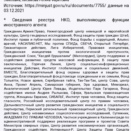
Эмилевна, Хисамова Регина Фаритовна
Источник:
https://minjust.gov.ru/ru/documents/7755/
данные на
03.12.2021
* Сведения реестра НКО, выполняющих функции
иностранного агента:
Гражданин.Армия.Право, Нижегородский центр немецкой и европейской
культуры, Центр гендерных исследований, Фонд защиты прав граждан Штаб,
Институт права и публичной политики, Фонд борьбы с коррупцией, Альянс
врачей, НАСИЛИЮ.НЕТ, Мы против СПИДа, СВЕЧА, Открытый Петербург,
Гуманитарное действие, Лига Избирателей, Правовая инициатива,
Гражданская инициатива против экологической преступности,
Гражданский Союз, "Хасдей Ерушалаим" (Милосердие), Центр поддержки и
содействия развитию средств массовой информации, В защиту прав
заключенных, Горячая Линия, Центр социально-информационных
инициатив Действие, Институт глобализации и социальных движений,
ВМЕСТЕ, Благотворительный фонд охраны здоровья и защиты прав
граждан, Благотворительный фонд помощи осужденным и их семьям, Фонд
Тольятти, Новое время, Серебряная тайга, Так-Так-Так, центр Сова, центр
Анна, Проект Апрель, Самарская губерния, Эра здоровья, Мемориал,
Аналитический Центр Юрия Левады, Издательство Парк Гагарина, Фонд
содействия имени Андрея Рылькова, Сфера, Уральская правозащитная
группа, Женщины Евразии, СИБАЛЬТ, Институт прав человека, Фонд защиты
гласности, Российский исследовательский центр по правам человека,
Дальневосточный центр развития гражданских инициатив и социального
партнерства, Пермский региональный правозащитный центр, Гражданское
действие, Центр независимых социологических исследований, Сутяжник,
АКАДЕМИЯ ПО ПРАВАМ ЧЕЛОВЕКА, Частное учреждение в Калининграде по
административной поддержке реализации программ и проектов Совета
Министров северных стран, Центр развития некоммерческих организаций,
Гражданское содействие, Интернешнл-Р, Центр Защиты Прав Средств