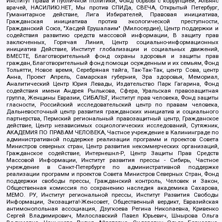
Институт права и публичной политики, Фонд борьбы с коррупцией, Альянс
врачей, НАСИЛИЮ.НЕТ, Мы против СПИДа, СВЕЧА, Открытый Петербург,
Гуманитарное действие, Лига Избирателей, Правовая инициатива,
Гражданская инициатива против экологической преступности,
Гражданский Союз, "Хасдей Ерушалаим" (Милосердие), Центр поддержки и
содействия развитию средств массовой информации, В защиту прав
заключенных, Горячая Линия, Центр социально-информационных
инициатив Действие, Институт глобализации и социальных движений,
ВМЕСТЕ, Благотворительный фонд охраны здоровья и защиты прав
граждан, Благотворительный фонд помощи осужденным и их семьям, Фонд
Тольятти, Новое время, Серебряная тайга, Так-Так-Так, центр Сова, центр
Анна, Проект Апрель, Самарская губерния, Эра здоровья, Мемориал,
Аналитический Центр Юрия Левады, Издательство Парк Гагарина, Фонд
содействия имени Андрея Рылькова, Сфера, Уральская правозащитная
группа, Женщины Евразии, СИБАЛЬТ, Институт прав человека, Фонд защиты
гласности, Российский исследовательский центр по правам человека,
Дальневосточный центр развития гражданских инициатив и социального
партнерства, Пермский региональный правозащитный центр, Гражданское
действие, Центр независимых социологических исследований, Сутяжник,
АКАДЕМИЯ ПО ПРАВАМ ЧЕЛОВЕКА, Частное учреждение в Калининграде по
административной поддержке реализации программ и проектов Совета
Министров северных стран, Центр развития некоммерческих организаций,
Гражданское содействие, Интернешнл-Р, Центр Защиты Прав Средств
Массовой Информации, Институт развития прессы - Сибирь, Частное
учреждение в Санкт-Петербурге по административной поддержке
реализации программ и проектов Совета Министров Северных Стран, Фонд
поддержки свободы прессы, Гражданский контроль, Человек и Закон,
Общественная комиссия по сохранению наследия академика Сахарова,
МЕМО. РУ, Институт региональной прессы, Институт Развития Свободы
Информации, Экозащита!-Женсовет, Общественный вердикт, Евразийская
антимонопольная ассоциация, Дзугкоева Регина Николаевна, Кривенко
Сергей Владимирович, Милославский Павел Юрьевич, Шнырова Ольга