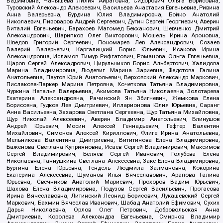
Вадимовна, Чанышева Лилия Айратовна, Сидорович Ольга Борисовна,
Туровский Александр Алексеевич, Васильева Анастасия Евгеньевна, Ривина
Анна Валерьевна, Бурдина Юлия Владимировна, Бойко Анатолий
Николаевич, Пивоваров Андрей Сергеевич, Дугин Сергей Георгиевич, Аверин
Виталий Евгеньевич, Барахоев Магомед Бекханович, Шевченко Дмитрий
Александрович, Шарипков Олег Викторович, Мошель Ирина Ароновна,
Шведов Григорий Сергеевич, Пономарев Лев Александрович, Созаев
Валерий Валерьевич, Каргалицкий Борис Юльевич, Исакова Ирина
Александровна, Исламов Тимур Рифгатович, Романова Ольга Евгеньевна,
Щаров Сергей Алексадрович, Цирульников Борис Альбертович, Халидова
Марина Владимировна, Людевиг Марина Зариевна, Федотова Галина
Анатольевна, Паутов Юрий Анатольевич, Верховский Александр Маркович,
Пислакова-Паркер Марина Петровна, Кочеткова Татьяна Владимировна,
Чуркина Наталья Валерьевна, Акимова Татьяна Николаевна, Золотарева
Екатерина Александровна, Рачинский Ян Збигневич, Жемкова Елена
Борисовна, Гудков Лев Дмитриевич, Илларионова Юлия Юрьевна, Саранг
Анна Васильевна, Захарова Светлана Сергеевна, Щур Татьяна Михайловна,
Щур Николай Алексеевич, Аверин Владимир Анатольевич, Блинушов
Андрей Юрьевич, Мосин Алексей Геннадьевич, Гефтер Валентин
Михайлович, Симонов Алексей Кириллович, Флиге Ирина Анатольевна,
Мельникова Валентина Дмитриевна, Вититинова Елена Владимировна,
Баженова Светлана Куприяновна, Исаев Сергей Владимирович, Максимов
Сергей Владимирович, Беляев Сергей Иванович, Голубева Елена
Николаевна, Ганнушкина Светлана Алексеевна, Закс Елена Владимировна,
Буртина Елена Юрьевна, Гендель Людмила Залмановна, Кокорина
Екатерина Алексеевна, Шуманов Илья Вячеславович, Арапова Галина
Юрьевна, Свечников Анатолий Мариевич, Прохоров Вадим Юрьевич,
Шахова Елена Владимировна, Подузов Сергей Васильевич, Протасова
Ирина Вячеславовна, Литинский Леонид Борисович, Лукашевский Сергей
Маркович, Бахмин Вячеслав Иванович, Шабад Анатолий Ефимович, Сухих
Дарья Николаевна, Орлов Олег Петрович, Добровольская Анна
Дмитриевна, Королева Александра Евгеньевна, Смирнов Владимир