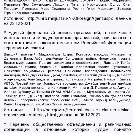
Александрович, Вицин Сергей Ефимович, Золотухин Борис Андреевич,
Левинсон Лев Семенович, Локшина Татьяна Иосифовна, Орлов Олег
Петрович, Полякова Мара Федоровна, Резник Генри Маркович, Захаров
Герман Константинович
Источник:
http://unro.minjust.ru/NKOForeignAgent.aspx
данные
на
23.12.2021
* Единый федеральный список организаций, в том числе
иностранных и международных организаций, признанных в
соответствии с законодательством Российской Федерации
террористическими:
Высший военный Маджлисуль Шура, Конгресс народов Ичкерии и
Дагестана, База, Асбат аль-Ансар, Священная война, Исламская группа,
Братья-мусульмане, Партия исламского освобождения, Лашкар-И-Тайба,
Исламская группа, Движение Талибан, Исламская партия Туркестана,
Общество социальных реформ, Общество возрождения исламского
наследия, Дом двух святых, Джунд аш-Шам, Исламский джихад – Джамаат
моджахедов, Аль-Каида в странах исламского Магриба, Имарат Кавказ,
АБТО, Правый сектор, Исламское государство, Джабха аль-Нусра ли-Ахль
аш-Шам, Народное ополчение имени К. Минина и Д. Пожарского, Аджр от
Аллаха Субхану уа Тагьаля SHAM, АУМ Синрике, Муджахеды джамаата Ат-
Тавхида Валь-Джихад, Чистопольский Джамаат, Рохнамо ба суи давлати
исломи, Террористическое сообщество Сеть, Катиба Таухид валь-Джихад,
Хайят Тахрир аш-Шам, Ахлю Сунна Валь Джамаа
Источник:
http://nac.gov.ru/terroristicheskie-i-ekstremistskie-
organizacii-i-materialy.html
данные на
06.12.2021
* Перечень общественных объединений и религиозных
организаций в отношении которых судом принято