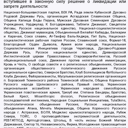
вступившее в законную силу решение о ликвидации или
запрете деятельности:
Национал-большевистская партия, ВЕК РА, Рада земли Кубанской Духовно
Родовой Державы Русь, организация Асгардская Славянская Община,
Община Капища Веды Перуна, Мужская Духовная Семинария Духовное
Учреждение, Нурджулар, К Богодержавию, Таблиги Джамаат, Свидетели
Иеговы, Русское национальное единство, Национал-социалистическое
общество, Джамаат мувахидов, Объединенный Вилайат Кабарды, Балкарии
и Карачая, Союз славян, Ат-Такфир Валь-Хиджра, Пит Буль, Национал-
социалистическая рабочая партия России, Славянский союз, Формат-18,
Благородный Орден Дьявола, Армия воли народа, Национальная
Социалистическая Инициатива города Череповца, Духовно-Родовая
Держава Русь, Русское национальное единство, Древнерусской
Инглистической церкви Православных Староверов-Инглингов, Русский
общенациональный союз, Движение против нелегальной иммиграции,
Кровь и Честь, О свободе совести и о религиозных объединениях, Омская
организация общественного политического движения Русское
национальное единство, Северное Братство, Клуб Болельщиков Футбольного
Клуба Динамо, Файзрахманисты, Мусульманская религиозная организация
п. Боровский Тюменского района Тюменской области, Община Коренного
Русского народа Щелковского района, Правый сектор, Украинская
национальная ассамблея – Украинская народная самооборона,
Украинская повстанческая армия, Тризуб им. Степана Бандеры, Братство,
Белый Крест, Misanthropic division, Религиозное объединение
последователей инглиизма, Народная Социальная Инициатива, TulaSkins,
Этнополитическое объединение Русские, Русское национальное
объединение Атака, Мечеть Мирмамеда, Община Коренного Русского
народа г. Астрахани, ВОЛЯ, Меджлис крымскотатарского народа, Рубеж
Севера, ТОЙС, О противодействии экстремистской деятельности,
РЕВТАТПОД, Артподготовка, Штольц, В честь иконы Божией Матери
Державная, Сектор 16, Независимость, Фирма, Молодежная правозащитная