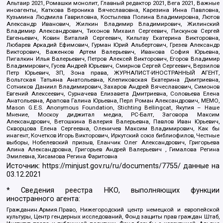
Альтаир 2021, Ромашки монолит, Главный редактор 2021, Вега 2021, Важные
иноагенты, Каткова Вероника Вячеславовна, Карезина Инна Павловна,
Кузьмина Людмила Гавриловна, Костылева Полина Владимировна, Лютов
Александр Иванович, Жилкин Владимир Владимирович, Жилинский
Владимир Александрович, Тихонов Михаил Сергеевич, Пискунов Сергей
Евгеньевич, Ковин Виталий Сергеевич, Кильтау Екатерина Викторовна,
Любарев Аркадий Ефимович, Гурман Юрий Альбертович, Грезев Александр
Викторович, Важенков Артем Валерьевич, Иванова София Юрьевна,
Пигалкин Илья Валерьевич, Петров Алексей Викторович, Егоров Владимир
Владимирович, Гусев Андрей Юрьевич, Смирнов Сергей Сергеевич, Верзилов
Петр Юрьевич, ЗП, Зона права, ЖУРНАЛИСТ-ИНОСТРАННЫЙ АГЕНТ,
Вольтская Татьяна Анатольевна, Клепиковская Екатерина Дмитриевна,
Сотников Даниил Владимирович, Захаров Андрей Вячеславович, Симонов
Евгений Алексеевич, Сурначева Елизавета Дмитриевна, Соловьева Елена
Анатольевна, Арапова Галина Юрьевна, Перл Роман Александрович, МЕМО,
Mason G.E.S. Anonymous Foundation, Stichting Bellingcat, Якутия – Наше
Мнение, Москоу диджитал медиа, РС-Балт, Заговора Максим
Александрович, Ветошкина Валерия Валерьевна, Павлов Иван Юрьевич,
Скворцова Елена Сергеевна, Оленичев Максим Владимирович, Как бы
инагент, Кочетков Игорь Викторович, Иркутский союз библиофилов, Честные
выборы, Нобелевский призыв, Еланчик Олег Александрович, Григорьева
Алина Александровна, Григорьев Андрей Валерьевич , Гималова Регина
Эмилевна, Хисамова Регина Фаритовна
Источник:
https://minjust.gov.ru/ru/documents/7755/
данные на
03.12.2021
* Сведения реестра НКО, выполняющих функции
иностранного агента:
Гражданин.Армия.Право, Нижегородский центр немецкой и европейской
культуры, Центр гендерных исследований, Фонд защиты прав граждан Штаб,