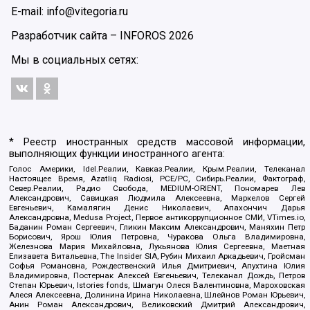
E-mail: info@vitegoria.ru
Разработчик сайта –
INFOROS
2026
Мы в социальных сетях:
* Реестр иностранных средств массовой информации,
выполняющих функции иностранного агента:
Голос Америки, Idel.Реалии, Кавказ.Реалии, Крым.Реалии, Телеканал
Настоящее Время, Azatliq Radiosi, PCE/PC, Сибирь.Реалии, Фактограф,
Север.Реалии, Радио Свобода, MEDIUM-ORIENT, Пономарев Лев
Александрович, Савицкая Людмила Алексеевна, Маркелов Сергей
Евгеньевич, Камалягин Денис Николаевич, Апахончич Дарья
Александровна, Medusa Project, Первое антикоррупционное СМИ, VTimes.io,
Баданин Роман Сергеевич, Гликин Максим Александрович, Маняхин Петр
Борисович, Ярош Юлия Петровна, Чуракова Ольга Владимировна,
Железнова Мария Михайловна, Лукьянова Юлия Сергеевна, Маетная
Елизавета Витальевна, The Insider SIA, Рубин Михаил Аркадьевич, Гройсман
Софья Романовна, Рождественский Илья Дмитриевич, Апухтина Юлия
Владимировна, Постернак Алексей Евгеньевич, Телеканал Дождь, Петров
Степан Юрьевич, Istories fonds, Шмагун Олеся Валентиновна, Мароховская
Алеся Алексеевна, Долинина Ирина Николаевна, Шлейнов Роман Юрьевич,
Анин Роман Александрович, Великовский Дмитрий Александрович,