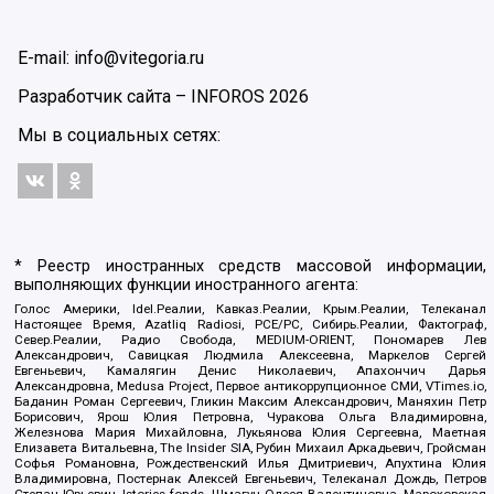
E-mail: info@vitegoria.ru
Разработчик сайта –
INFOROS
2026
Мы в социальных сетях:
* Реестр иностранных средств массовой информации,
выполняющих функции иностранного агента:
Голос Америки, Idel.Реалии, Кавказ.Реалии, Крым.Реалии, Телеканал
Настоящее Время, Azatliq Radiosi, PCE/PC, Сибирь.Реалии, Фактограф,
Север.Реалии, Радио Свобода, MEDIUM-ORIENT, Пономарев Лев
Александрович, Савицкая Людмила Алексеевна, Маркелов Сергей
Евгеньевич, Камалягин Денис Николаевич, Апахончич Дарья
Александровна, Medusa Project, Первое антикоррупционное СМИ, VTimes.io,
Баданин Роман Сергеевич, Гликин Максим Александрович, Маняхин Петр
Борисович, Ярош Юлия Петровна, Чуракова Ольга Владимировна,
Железнова Мария Михайловна, Лукьянова Юлия Сергеевна, Маетная
Елизавета Витальевна, The Insider SIA, Рубин Михаил Аркадьевич, Гройсман
Софья Романовна, Рождественский Илья Дмитриевич, Апухтина Юлия
Владимировна, Постернак Алексей Евгеньевич, Телеканал Дождь, Петров