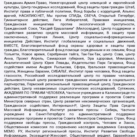
Гражданин.Армия.Право, Нижегородский центр немецкой и европейской
культуры, Центр гендерных исследований, Фонд защиты прав граждан Штаб,
Институт права и публичной политики, Фонд борьбы с коррупцией, Альянс
врачей, НАСИЛИЮ.НЕТ, Мы против СПИДа, СВЕЧА, Открытый Петербург,
Гуманитарное действие, Лига Избирателей, Правовая инициатива,
Гражданская инициатива против экологической преступности,
Гражданский Союз, "Хасдей Ерушалаим" (Милосердие), Центр поддержки и
содействия развитию средств массовой информации, В защиту прав
заключенных, Горячая Линия, Центр социально-информационных
инициатив Действие, Институт глобализации и социальных движений,
ВМЕСТЕ, Благотворительный фонд охраны здоровья и защиты прав
граждан, Благотворительный фонд помощи осужденным и их семьям, Фонд
Тольятти, Новое время, Серебряная тайга, Так-Так-Так, центр Сова, центр
Анна, Проект Апрель, Самарская губерния, Эра здоровья, Мемориал,
Аналитический Центр Юрия Левады, Издательство Парк Гагарина, Фонд
содействия имени Андрея Рылькова, Сфера, Уральская правозащитная
группа, Женщины Евразии, СИБАЛЬТ, Институт прав человека, Фонд защиты
гласности, Российский исследовательский центр по правам человека,
Дальневосточный центр развития гражданских инициатив и социального
партнерства, Пермский региональный правозащитный центр, Гражданское
действие, Центр независимых социологических исследований, Сутяжник,
АКАДЕМИЯ ПО ПРАВАМ ЧЕЛОВЕКА, Частное учреждение в Калининграде по
административной поддержке реализации программ и проектов Совета
Министров северных стран, Центр развития некоммерческих организаций,
Гражданское содействие, Интернешнл-Р, Центр Защиты Прав Средств
Массовой Информации, Институт развития прессы - Сибирь, Частное
учреждение в Санкт-Петербурге по административной поддержке
реализации программ и проектов Совета Министров Северных Стран, Фонд
поддержки свободы прессы, Гражданский контроль, Человек и Закон,
Общественная комиссия по сохранению наследия академика Сахарова,
МЕМО. РУ, Институт региональной прессы, Институт Развития Свободы
Информации, Экозащита!-Женсовет, Общественный вердикт, Евразийская