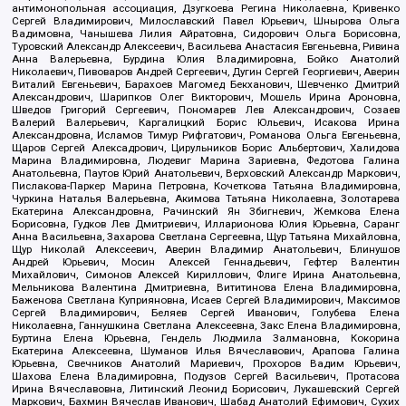
антимонопольная ассоциация, Дзугкоева Регина Николаевна, Кривенко
Сергей Владимирович, Милославский Павел Юрьевич, Шнырова Ольга
Вадимовна, Чанышева Лилия Айратовна, Сидорович Ольга Борисовна,
Туровский Александр Алексеевич, Васильева Анастасия Евгеньевна, Ривина
Анна Валерьевна, Бурдина Юлия Владимировна, Бойко Анатолий
Николаевич, Пивоваров Андрей Сергеевич, Дугин Сергей Георгиевич, Аверин
Виталий Евгеньевич, Барахоев Магомед Бекханович, Шевченко Дмитрий
Александрович, Шарипков Олег Викторович, Мошель Ирина Ароновна,
Шведов Григорий Сергеевич, Пономарев Лев Александрович, Созаев
Валерий Валерьевич, Каргалицкий Борис Юльевич, Исакова Ирина
Александровна, Исламов Тимур Рифгатович, Романова Ольга Евгеньевна,
Щаров Сергей Алексадрович, Цирульников Борис Альбертович, Халидова
Марина Владимировна, Людевиг Марина Зариевна, Федотова Галина
Анатольевна, Паутов Юрий Анатольевич, Верховский Александр Маркович,
Пислакова-Паркер Марина Петровна, Кочеткова Татьяна Владимировна,
Чуркина Наталья Валерьевна, Акимова Татьяна Николаевна, Золотарева
Екатерина Александровна, Рачинский Ян Збигневич, Жемкова Елена
Борисовна, Гудков Лев Дмитриевич, Илларионова Юлия Юрьевна, Саранг
Анна Васильевна, Захарова Светлана Сергеевна, Щур Татьяна Михайловна,
Щур Николай Алексеевич, Аверин Владимир Анатольевич, Блинушов
Андрей Юрьевич, Мосин Алексей Геннадьевич, Гефтер Валентин
Михайлович, Симонов Алексей Кириллович, Флиге Ирина Анатольевна,
Мельникова Валентина Дмитриевна, Вититинова Елена Владимировна,
Баженова Светлана Куприяновна, Исаев Сергей Владимирович, Максимов
Сергей Владимирович, Беляев Сергей Иванович, Голубева Елена
Николаевна, Ганнушкина Светлана Алексеевна, Закс Елена Владимировна,
Буртина Елена Юрьевна, Гендель Людмила Залмановна, Кокорина
Екатерина Алексеевна, Шуманов Илья Вячеславович, Арапова Галина
Юрьевна, Свечников Анатолий Мариевич, Прохоров Вадим Юрьевич,
Шахова Елена Владимировна, Подузов Сергей Васильевич, Протасова
Ирина Вячеславовна, Литинский Леонид Борисович, Лукашевский Сергей
Маркович, Бахмин Вячеслав Иванович, Шабад Анатолий Ефимович, Сухих