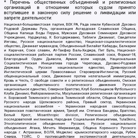
* Перечень общественных объединений и религиозных
организаций в отношении которых судом принято
вступившее в законную силу решение о ликвидации или
запрете деятельности:
Национал-большевистская партия, ВЕК РА, Рада земли Кубанской Духовно
Родовой Державы Русь, организация Асгардская Славянская Община,
Община Капища Веды Перуна, Мужская Духовная Семинария Духовное
Учреждение, Нурджулар, К Богодержавию, Таблиги Джамаат, Свидетели
Иеговы, Русское национальное единство, Национал-социалистическое
общество, Джамаат мувахидов, Объединенный Вилайат Кабарды, Балкарии
и Карачая, Союз славян, Ат-Такфир Валь-Хиджра, Пит Буль, Национал-
социалистическая рабочая партия России, Славянский союз, Формат-18,
Благородный Орден Дьявола, Армия воли народа, Национальная
Социалистическая Инициатива города Череповца, Духовно-Родовая
Держава Русь, Русское национальное единство, Древнерусской
Инглистической церкви Православных Староверов-Инглингов, Русский
общенациональный союз, Движение против нелегальной иммиграции,
Кровь и Честь, О свободе совести и о религиозных объединениях, Омская
организация общественного политического движения Русское
национальное единство, Северное Братство, Клуб Болельщиков Футбольного
Клуба Динамо, Файзрахманисты, Мусульманская религиозная организация
п. Боровский Тюменского района Тюменской области, Община Коренного
Русского народа Щелковского района, Правый сектор, Украинская
национальная ассамблея – Украинская народная самооборона,
Украинская повстанческая армия, Тризуб им. Степана Бандеры, Братство,
Белый Крест, Misanthropic division, Религиозное объединение
последователей инглиизма, Народная Социальная Инициатива, TulaSkins,
Этнополитическое объединение Русские, Русское национальное
объединение Атака, Мечеть Мирмамеда, Община Коренного Русского
народа г. Астрахани, ВОЛЯ, Меджлис крымскотатарского народа, Рубеж
Севера, ТОЙС, О противодействии экстремистской деятельности,