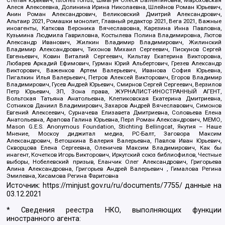
Степан Юрьевич, Istories fonds, Шмагун Олеся Валентиновна, Мароховская
Алеся Алексеевна, Долинина Ирина Николаевна, Шлейнов Роман Юрьевич,
Анин Роман Александрович, Великовский Дмитрий Александрович,
Альтаир 2021, Ромашки монолит, Главный редактор 2021, Вега 2021, Важные
иноагенты, Каткова Вероника Вячеславовна, Карезина Инна Павловна,
Кузьмина Людмила Гавриловна, Костылева Полина Владимировна, Лютов
Александр Иванович, Жилкин Владимир Владимирович, Жилинский
Владимир Александрович, Тихонов Михаил Сергеевич, Пискунов Сергей
Евгеньевич, Ковин Виталий Сергеевич, Кильтау Екатерина Викторовна,
Любарев Аркадий Ефимович, Гурман Юрий Альбертович, Грезев Александр
Викторович, Важенков Артем Валерьевич, Иванова София Юрьевна,
Пигалкин Илья Валерьевич, Петров Алексей Викторович, Егоров Владимир
Владимирович, Гусев Андрей Юрьевич, Смирнов Сергей Сергеевич, Верзилов
Петр Юрьевич, ЗП, Зона права, ЖУРНАЛИСТ-ИНОСТРАННЫЙ АГЕНТ,
Вольтская Татьяна Анатольевна, Клепиковская Екатерина Дмитриевна,
Сотников Даниил Владимирович, Захаров Андрей Вячеславович, Симонов
Евгений Алексеевич, Сурначева Елизавета Дмитриевна, Соловьева Елена
Анатольевна, Арапова Галина Юрьевна, Перл Роман Александрович, МЕМО,
Mason G.E.S. Anonymous Foundation, Stichting Bellingcat, Якутия – Наше
Мнение, Москоу диджитал медиа, РС-Балт, Заговора Максим
Александрович, Ветошкина Валерия Валерьевна, Павлов Иван Юрьевич,
Скворцова Елена Сергеевна, Оленичев Максим Владимирович, Как бы
инагент, Кочетков Игорь Викторович, Иркутский союз библиофилов, Честные
выборы, Нобелевский призыв, Еланчик Олег Александрович, Григорьева
Алина Александровна, Григорьев Андрей Валерьевич , Гималова Регина
Эмилевна, Хисамова Регина Фаритовна
Источник:
https://minjust.gov.ru/ru/documents/7755/
данные на
03.12.2021
* Сведения реестра НКО, выполняющих функции
иностранного агента: