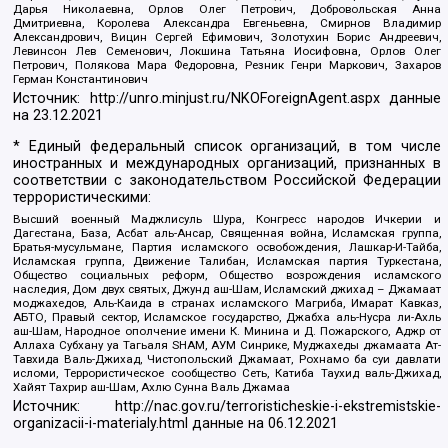
Дарья Николаевна, Орлов Олег Петрович, Добровольская Анна
Дмитриевна, Королева Александра Евгеньевна, Смирнов Владимир
Александрович, Вицин Сергей Ефимович, Золотухин Борис Андреевич,
Левинсон Лев Семенович, Локшина Татьяна Иосифовна, Орлов Олег
Петрович, Полякова Мара Федоровна, Резник Генри Маркович, Захаров
Герман Константинович
Источник:
http://unro.minjust.ru/NKOForeignAgent.aspx
данные
на
23.12.2021
* Единый федеральный список организаций, в том числе
иностранных и международных организаций, признанных в
соответствии с законодательством Российской Федерации
террористическими:
Высший военный Маджлисуль Шура, Конгресс народов Ичкерии и
Дагестана, База, Асбат аль-Ансар, Священная война, Исламская группа,
Братья-мусульмане, Партия исламского освобождения, Лашкар-И-Тайба,
Исламская группа, Движение Талибан, Исламская партия Туркестана,
Общество социальных реформ, Общество возрождения исламского
наследия, Дом двух святых, Джунд аш-Шам, Исламский джихад – Джамаат
моджахедов, Аль-Каида в странах исламского Магриба, Имарат Кавказ,
АБТО, Правый сектор, Исламское государство, Джабха аль-Нусра ли-Ахль
аш-Шам, Народное ополчение имени К. Минина и Д. Пожарского, Аджр от
Аллаха Субхану уа Тагьаля SHAM, АУМ Синрике, Муджахеды джамаата Ат-
Тавхида Валь-Джихад, Чистопольский Джамаат, Рохнамо ба суи давлати
исломи, Террористическое сообщество Сеть, Катиба Таухид валь-Джихад,
Хайят Тахрир аш-Шам, Ахлю Сунна Валь Джамаа
Источник:
http://nac.gov.ru/terroristicheskie-i-ekstremistskie-
organizacii-i-materialy.html
данные на
06.12.2021