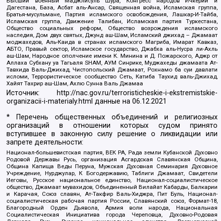
Высший военный Маджлисуль Шура, Конгресс народов Ичкерии и
Дагестана, База, Асбат аль-Ансар, Священная война, Исламская группа,
Братья-мусульмане, Партия исламского освобождения, Лашкар-И-Тайба,
Исламская группа, Движение Талибан, Исламская партия Туркестана,
Общество социальных реформ, Общество возрождения исламского
наследия, Дом двух святых, Джунд аш-Шам, Исламский джихад – Джамаат
моджахедов, Аль-Каида в странах исламского Магриба, Имарат Кавказ,
АБТО, Правый сектор, Исламское государство, Джабха аль-Нусра ли-Ахль
аш-Шам, Народное ополчение имени К. Минина и Д. Пожарского, Аджр от
Аллаха Субхану уа Тагьаля SHAM, АУМ Синрике, Муджахеды джамаата Ат-
Тавхида Валь-Джихад, Чистопольский Джамаат, Рохнамо ба суи давлати
исломи, Террористическое сообщество Сеть, Катиба Таухид валь-Джихад,
Хайят Тахрир аш-Шам, Ахлю Сунна Валь Джамаа
Источник:
http://nac.gov.ru/terroristicheskie-i-ekstremistskie-
organizacii-i-materialy.html
данные на
06.12.2021
* Перечень общественных объединений и религиозных
организаций в отношении которых судом принято
вступившее в законную силу решение о ликвидации или
запрете деятельности:
Национал-большевистская партия, ВЕК РА, Рада земли Кубанской Духовно
Родовой Державы Русь, организация Асгардская Славянская Община,
Община Капища Веды Перуна, Мужская Духовная Семинария Духовное
Учреждение, Нурджулар, К Богодержавию, Таблиги Джамаат, Свидетели
Иеговы, Русское национальное единство, Национал-социалистическое
общество, Джамаат мувахидов, Объединенный Вилайат Кабарды, Балкарии
и Карачая, Союз славян, Ат-Такфир Валь-Хиджра, Пит Буль, Национал-
социалистическая рабочая партия России, Славянский союз, Формат-18,
Благородный Орден Дьявола, Армия воли народа, Национальная
Социалистическая Инициатива города Череповца, Духовно-Родовая