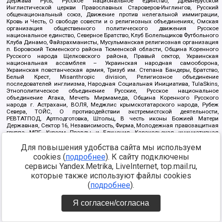
Держава Русь, Русское национальное единство, Древнерусской
Инглистической церкви Православных Староверов-Инглингов, Русский
общенациональный союз, Движение против нелегальной иммиграции,
Кровь и Честь, О свободе совести и о религиозных объединениях, Омская
организация общественного политического движения Русское
национальное единство, Северное Братство, Клуб Болельщиков Футбольного
Клуба Динамо, Файзрахманисты, Мусульманская религиозная организация
п. Боровский Тюменского района Тюменской области, Община Коренного
Русского народа Щелковского района, Правый сектор, Украинская
национальная ассамблея – Украинская народная самооборона,
Украинская повстанческая армия, Тризуб им. Степана Бандеры, Братство,
Белый Крест, Misanthropic division, Религиозное объединение
последователей инглиизма, Народная Социальная Инициатива, TulaSkins,
Этнополитическое объединение Русские, Русское национальное
объединение Атака, Мечеть Мирмамеда, Община Коренного Русского
народа г. Астрахани, ВОЛЯ, Меджлис крымскотатарского народа, Рубеж
Севера, ТОЙС, О противодействии экстремистской деятельности,
РЕВТАТПОД, Артподготовка, Штольц, В честь иконы Божией Матери
Державная, Сектор 16, Независимость, Фирма, Молодежная правозащитная
группа МПГ, Курсом Правды и Единения, Каракольская инициативная
группа, Автоград Крю, Союз Славянских Сил Руси, Алля-Аят,
Для повышения удобства сайта мы используем
Благотворительный пансионат Ак Умут, Русская республика Русь,
Арестантское уголовное единство, Башкорт, Нация и свобода, W.H.С., Фалунь
cookies (
подробнее
). К сайту подключены
Дафа, Иртыш Ultras, Русский Патриотический клуб-Новокузнецк/РПК,
сервисы Yandex.Metrika, LiveInternet, top.mail.ru,
Сибирский державный союз, Фонд борьбы с коррупцией, Фонд защиты прав
граждан, Штабы Навального, Совет граждан СССР Прикубанского округа г.
которые также используют файлы cookies
Краснодара
(
подробнее
).
Источник:
https://minjust.gov.ru/ru/documents/7822/
данные на
08.12.2021
Я согласен/согласна