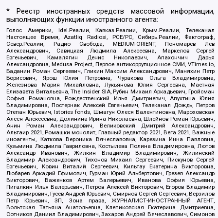
* Реестр иностранных средств массовой информации,
выполняющих функции иностранного агента:
Голос Америки, Idel.Реалии, Кавказ.Реалии, Крым.Реалии, Телеканал
Настоящее Время, Azatliq Radiosi, PCE/PC, Сибирь.Реалии, Фактограф,
Север.Реалии, Радио Свобода, MEDIUM-ORIENT, Пономарев Лев
Александрович, Савицкая Людмила Алексеевна, Маркелов Сергей
Евгеньевич, Камалягин Денис Николаевич, Апахончич Дарья
Александровна, Medusa Project, Первое антикоррупционное СМИ, VTimes.io,
Баданин Роман Сергеевич, Гликин Максим Александрович, Маняхин Петр
Борисович, Ярош Юлия Петровна, Чуракова Ольга Владимировна,
Железнова Мария Михайловна, Лукьянова Юлия Сергеевна, Маетная
Елизавета Витальевна, The Insider SIA, Рубин Михаил Аркадьевич, Гройсман
Софья Романовна, Рождественский Илья Дмитриевич, Апухтина Юлия
Владимировна, Постернак Алексей Евгеньевич, Телеканал Дождь, Петров
Степан Юрьевич, Istories fonds, Шмагун Олеся Валентиновна, Мароховская
Алеся Алексеевна, Долинина Ирина Николаевна, Шлейнов Роман Юрьевич,
Анин Роман Александрович, Великовский Дмитрий Александрович,
Альтаир 2021, Ромашки монолит, Главный редактор 2021, Вега 2021, Важные
иноагенты, Каткова Вероника Вячеславовна, Карезина Инна Павловна,
Кузьмина Людмила Гавриловна, Костылева Полина Владимировна, Лютов
Александр Иванович, Жилкин Владимир Владимирович, Жилинский
Владимир Александрович, Тихонов Михаил Сергеевич, Пискунов Сергей
Евгеньевич, Ковин Виталий Сергеевич, Кильтау Екатерина Викторовна,
Любарев Аркадий Ефимович, Гурман Юрий Альбертович, Грезев Александр
Викторович, Важенков Артем Валерьевич, Иванова София Юрьевна,
Пигалкин Илья Валерьевич, Петров Алексей Викторович, Егоров Владимир
Владимирович, Гусев Андрей Юрьевич, Смирнов Сергей Сергеевич, Верзилов
Петр Юрьевич, ЗП, Зона права, ЖУРНАЛИСТ-ИНОСТРАННЫЙ АГЕНТ,
Вольтская Татьяна Анатольевна, Клепиковская Екатерина Дмитриевна,
Сотников Даниил Владимирович, Захаров Андрей Вячеславович, Симонов