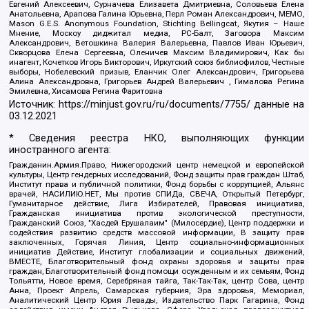
Евгений Алексеевич, Сурначева Елизавета Дмитриевна, Соловьева Елена
Анатольевна, Арапова Галина Юрьевна, Перл Роман Александрович, МЕМО,
Mason G.E.S. Anonymous Foundation, Stichting Bellingcat, Якутия – Наше
Мнение, Москоу диджитал медиа, РС-Балт, Заговора Максим
Александрович, Ветошкина Валерия Валерьевна, Павлов Иван Юрьевич,
Скворцова Елена Сергеевна, Оленичев Максим Владимирович, Как бы
инагент, Кочетков Игорь Викторович, Иркутский союз библиофилов, Честные
выборы, Нобелевский призыв, Еланчик Олег Александрович, Григорьева
Алина Александровна, Григорьев Андрей Валерьевич , Гималова Регина
Эмилевна, Хисамова Регина Фаритовна
Источник:
https://minjust.gov.ru/ru/documents/7755/
данные на
03.12.2021
* Сведения реестра НКО, выполняющих функции
иностранного агента:
Гражданин.Армия.Право, Нижегородский центр немецкой и европейской
культуры, Центр гендерных исследований, Фонд защиты прав граждан Штаб,
Институт права и публичной политики, Фонд борьбы с коррупцией, Альянс
врачей, НАСИЛИЮ.НЕТ, Мы против СПИДа, СВЕЧА, Открытый Петербург,
Гуманитарное действие, Лига Избирателей, Правовая инициатива,
Гражданская инициатива против экологической преступности,
Гражданский Союз, "Хасдей Ерушалаим" (Милосердие), Центр поддержки и
содействия развитию средств массовой информации, В защиту прав
заключенных, Горячая Линия, Центр социально-информационных
инициатив Действие, Институт глобализации и социальных движений,
ВМЕСТЕ, Благотворительный фонд охраны здоровья и защиты прав
граждан, Благотворительный фонд помощи осужденным и их семьям, Фонд
Тольятти, Новое время, Серебряная тайга, Так-Так-Так, центр Сова, центр
Анна, Проект Апрель, Самарская губерния, Эра здоровья, Мемориал,
Аналитический Центр Юрия Левады, Издательство Парк Гагарина, Фонд