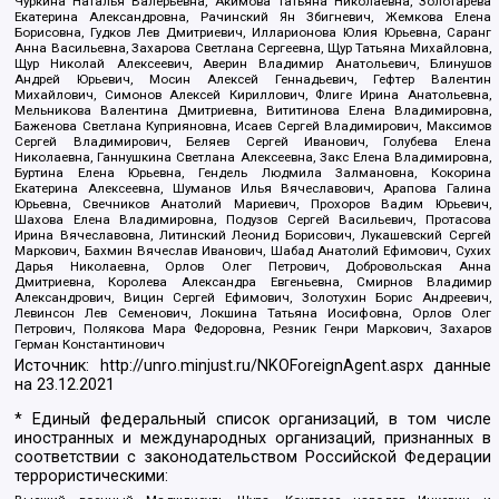
Чуркина Наталья Валерьевна, Акимова Татьяна Николаевна, Золотарева
Екатерина Александровна, Рачинский Ян Збигневич, Жемкова Елена
Борисовна, Гудков Лев Дмитриевич, Илларионова Юлия Юрьевна, Саранг
Анна Васильевна, Захарова Светлана Сергеевна, Щур Татьяна Михайловна,
Щур Николай Алексеевич, Аверин Владимир Анатольевич, Блинушов
Андрей Юрьевич, Мосин Алексей Геннадьевич, Гефтер Валентин
Михайлович, Симонов Алексей Кириллович, Флиге Ирина Анатольевна,
Мельникова Валентина Дмитриевна, Вититинова Елена Владимировна,
Баженова Светлана Куприяновна, Исаев Сергей Владимирович, Максимов
Сергей Владимирович, Беляев Сергей Иванович, Голубева Елена
Николаевна, Ганнушкина Светлана Алексеевна, Закс Елена Владимировна,
Буртина Елена Юрьевна, Гендель Людмила Залмановна, Кокорина
Екатерина Алексеевна, Шуманов Илья Вячеславович, Арапова Галина
Юрьевна, Свечников Анатолий Мариевич, Прохоров Вадим Юрьевич,
Шахова Елена Владимировна, Подузов Сергей Васильевич, Протасова
Ирина Вячеславовна, Литинский Леонид Борисович, Лукашевский Сергей
Маркович, Бахмин Вячеслав Иванович, Шабад Анатолий Ефимович, Сухих
Дарья Николаевна, Орлов Олег Петрович, Добровольская Анна
Дмитриевна, Королева Александра Евгеньевна, Смирнов Владимир
Александрович, Вицин Сергей Ефимович, Золотухин Борис Андреевич,
Левинсон Лев Семенович, Локшина Татьяна Иосифовна, Орлов Олег
Петрович, Полякова Мара Федоровна, Резник Генри Маркович, Захаров
Герман Константинович
Источник:
http://unro.minjust.ru/NKOForeignAgent.aspx
данные
на
23.12.2021
* Единый федеральный список организаций, в том числе
иностранных и международных организаций, признанных в
соответствии с законодательством Российской Федерации
террористическими: