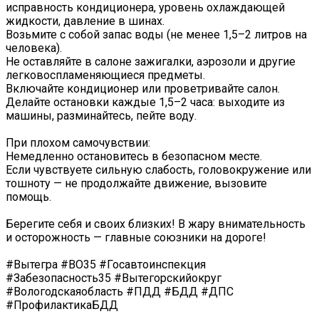
исправность кондиционера, уровень охлаждающей
жидкости, давление в шинах.
️Возьмите с собой запас воды (не менее 1,5–2 литров на
человека).
Не оставляйте в салоне зажигалки, аэрозоли и другие
легковоспламеняющиеся предметы.
️Включайте кондиционер или проветривайте салон.
️Делайте остановки каждые 1,5–2 часа: выходите из
машины, разминайтесь, пейте воду.
️При плохом самочувствии:
Немедленно остановитесь в безопасном месте.
️Если чувствуете сильную слабость, головокружение или
тошноту — не продолжайте движение, вызовите
помощь.
Берегите себя и своих близких! В жару внимательность
и осторожность — главные союзники на дороге!
#Вытегра #ВО35 #Госавтоинспекция
#Забезопасность35 #Вытегорскийокруг
#Вологодскаяобласть #ПДД #БДД #ДПС
#ПрофилактикаБДД