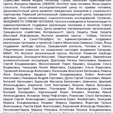
содействия имени Андрея Рылькова, Сфера, Уральская правозащитная
группа, Женщины Евразии, СИБАЛЬТ, Институт прав человека, Фонд защиты
гласности, Российский исследовательский центр по правам человека,
Дальневосточный центр развития гражданских инициатив и социального
партнерства, Пермский региональный правозащитный центр, Гражданское
действие, Центр независимых социологических исследований, Сутяжник,
АКАДЕМИЯ ПО ПРАВАМ ЧЕЛОВЕКА, Частное учреждение в Калининграде по
административной поддержке реализации программ и проектов Совета
Министров северных стран, Центр развития некоммерческих организаций,
Гражданское содействие, Интернешнл-Р, Центр Защиты Прав Средств
Массовой Информации, Институт развития прессы - Сибирь, Частное
учреждение в Санкт-Петербурге по административной поддержке
реализации программ и проектов Совета Министров Северных Стран, Фонд
поддержки свободы прессы, Гражданский контроль, Человек и Закон,
Общественная комиссия по сохранению наследия академика Сахарова,
МЕМО. РУ, Институт региональной прессы, Институт Развития Свободы
Информации, Экозащита!-Женсовет, Общественный вердикт, Евразийская
антимонопольная ассоциация, Дзугкоева Регина Николаевна, Кривенко
Сергей Владимирович, Милославский Павел Юрьевич, Шнырова Ольга
Вадимовна, Чанышева Лилия Айратовна, Сидорович Ольга Борисовна,
Туровский Александр Алексеевич, Васильева Анастасия Евгеньевна, Ривина
Анна Валерьевна, Бурдина Юлия Владимировна, Бойко Анатолий
Николаевич, Пивоваров Андрей Сергеевич, Дугин Сергей Георгиевич, Аверин
Виталий Евгеньевич, Барахоев Магомед Бекханович, Шевченко Дмитрий
Александрович, Шарипков Олег Викторович, Мошель Ирина Ароновна,
Шведов Григорий Сергеевич, Пономарев Лев Александрович, Созаев
Валерий Валерьевич, Каргалицкий Борис Юльевич, Исакова Ирина
Александровна, Исламов Тимур Рифгатович, Романова Ольга Евгеньевна,
Щаров Сергей Алексадрович, Цирульников Борис Альбертович, Халидова
Марина Владимировна, Людевиг Марина Зариевна, Федотова Галина
Анатольевна, Паутов Юрий Анатольевич, Верховский Александр Маркович,
Пислакова-Паркер Марина Петровна, Кочеткова Татьяна Владимировна,