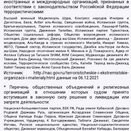
иностранных и международных организаций, признанных в
соответствии с законодательством Российской Федерации
террористическими:
Высший военный Маджлисуль Шура, Конгресс народов Ичкерии и
Дагестана, База, Асбат аль-Ансар, Священная война, Исламская группа,
Братья-мусульмане, Партия исламского освобождения, Лашкар-И-Тайба,
Исламская группа, Движение Талибан, Исламская партия Туркестана,
Общество социальных реформ, Общество возрождения исламского
наследия, Дом двух святых, Джунд аш-Шам, Исламский джихад – Джамаат
моджахедов, Аль-Каида в странах исламского Магриба, Имарат Кавказ,
АБТО, Правый сектор, Исламское государство, Джабха аль-Нусра ли-Ахль
аш-Шам, Народное ополчение имени К. Минина и Д. Пожарского, Аджр от
Аллаха Субхану уа Тагьаля SHAM, АУМ Синрике, Муджахеды джамаата Ат-
Тавхида Валь-Джихад, Чистопольский Джамаат, Рохнамо ба суи давлати
исломи, Террористическое сообщество Сеть, Катиба Таухид валь-Джихад,
Хайят Тахрир аш-Шам, Ахлю Сунна Валь Джамаа
Источник:
http://nac.gov.ru/terroristicheskie-i-ekstremistskie-
organizacii-i-materialy.html
данные на
06.12.2021
* Перечень общественных объединений и религиозных
организаций в отношении которых судом принято
вступившее в законную силу решение о ликвидации или
запрете деятельности:
Национал-большевистская партия, ВЕК РА, Рада земли Кубанской Духовно
Родовой Державы Русь, организация Асгардская Славянская Община,
Община Капища Веды Перуна, Мужская Духовная Семинария Духовное
Учреждение, Нурджулар, К Богодержавию, Таблиги Джамаат, Свидетели
Иеговы, Русское национальное единство, Национал-социалистическое
общество, Джамаат мувахидов, Объединенный Вилайат Кабарды, Балкарии