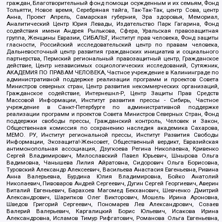
граждан, Благотворительный фонд помощи осужденным и их семьям, Фонд
Тольятти, Новое время, Серебряная тайга, Так-Так-Так, центр Сова, центр
Анна, Проект Апрель, Самарская губерния, Эра здоровья, Мемориал,
Аналитический Центр Юрия Левады, Издательство Парк Гагарина, Фонд
содействия имени Андрея Рылькова, Сфера, Уральская правозащитная
группа, Женщины Евразии, СИБАЛЬТ, Институт прав человека, Фонд защиты
гласности, Российский исследовательский центр по правам человека,
Дальневосточный центр развития гражданских инициатив и социального
партнерства, Пермский региональный правозащитный центр, Гражданское
действие, Центр независимых социологических исследований, Сутяжник,
АКАДЕМИЯ ПО ПРАВАМ ЧЕЛОВЕКА, Частное учреждение в Калининграде по
административной поддержке реализации программ и проектов Совета
Министров северных стран, Центр развития некоммерческих организаций,
Гражданское содействие, Интернешнл-Р, Центр Защиты Прав Средств
Массовой Информации, Институт развития прессы - Сибирь, Частное
учреждение в Санкт-Петербурге по административной поддержке
реализации программ и проектов Совета Министров Северных Стран, Фонд
поддержки свободы прессы, Гражданский контроль, Человек и Закон,
Общественная комиссия по сохранению наследия академика Сахарова,
МЕМО. РУ, Институт региональной прессы, Институт Развития Свободы
Информации, Экозащита!-Женсовет, Общественный вердикт, Евразийская
антимонопольная ассоциация, Дзугкоева Регина Николаевна, Кривенко
Сергей Владимирович, Милославский Павел Юрьевич, Шнырова Ольга
Вадимовна, Чанышева Лилия Айратовна, Сидорович Ольга Борисовна,
Туровский Александр Алексеевич, Васильева Анастасия Евгеньевна, Ривина
Анна Валерьевна, Бурдина Юлия Владимировна, Бойко Анатолий
Николаевич, Пивоваров Андрей Сергеевич, Дугин Сергей Георгиевич, Аверин
Виталий Евгеньевич, Барахоев Магомед Бекханович, Шевченко Дмитрий
Александрович, Шарипков Олег Викторович, Мошель Ирина Ароновна,
Шведов Григорий Сергеевич, Пономарев Лев Александрович, Созаев
Валерий Валерьевич, Каргалицкий Борис Юльевич, Исакова Ирина
Александровна, Исламов Тимур Рифгатович, Романова Ольга Евгеньевна,