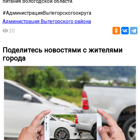
питания Вологодской области.
#АдминистрацияВытегорскогоокруга
Администрация Вытегорского района
20
Поделитесь новостями с жителями
города