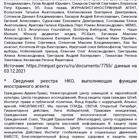
Владимирович, Гусев Андрей Юрьевич, Смирнов Сергей Сергеевич, Верзилов
Петр Юрьевич, ЗП, Зона права, ЖУРНАЛИСТ-ИНОСТРАННЫЙ АГЕНТ,
Вольтская Татьяна Анатольевна, Клепиковская Екатерина Дмитриевна,
Сотников Даниил Владимирович, Захаров Андрей Вячеславович, Симонов
Евгений Алексеевич, Сурначева Елизавета Дмитриевна, Соловьева Елена
Анатольевна, Арапова Галина Юрьевна, Перл Роман Александрович, МЕМО,
Mason G.E.S. Anonymous Foundation, Stichting Bellingcat, Якутия – Наше
Мнение, Москоу диджитал медиа, РС-Балт, Заговора Максим
Александрович, Ветошкина Валерия Валерьевна, Павлов Иван Юрьевич,
Скворцова Елена Сергеевна, Оленичев Максим Владимирович, Как бы
инагент, Кочетков Игорь Викторович, Иркутский союз библиофилов, Честные
выборы, Нобелевский призыв, Еланчик Олег Александрович, Григорьева
Алина Александровна, Григорьев Андрей Валерьевич , Гималова Регина
Эмилевна, Хисамова Регина Фаритовна
Источник:
https://minjust.gov.ru/ru/documents/7755/
данные на
03.12.2021
* Сведения реестра НКО, выполняющих функции
иностранного агента:
Гражданин.Армия.Право, Нижегородский центр немецкой и европейской
культуры, Центр гендерных исследований, Фонд защиты прав граждан Штаб,
Институт права и публичной политики, Фонд борьбы с коррупцией, Альянс
врачей, НАСИЛИЮ.НЕТ, Мы против СПИДа, СВЕЧА, Открытый Петербург,
Гуманитарное действие, Лига Избирателей, Правовая инициатива,
Гражданская инициатива против экологической преступности,
Гражданский Союз, "Хасдей Ерушалаим" (Милосердие), Центр поддержки и
содействия развитию средств массовой информации, В защиту прав
заключенных, Горячая Линия, Центр социально-информационных
инициатив Действие, Институт глобализации и социальных движений,
ВМЕСТЕ, Благотворительный фонд охраны здоровья и защиты прав