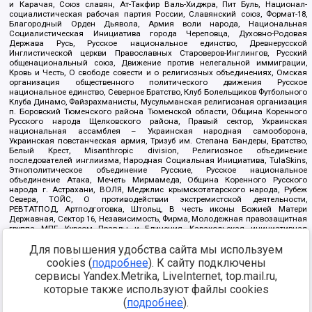
и Карачая, Союз славян, Ат-Такфир Валь-Хиджра, Пит Буль, Национал-
социалистическая рабочая партия России, Славянский союз, Формат-18,
Благородный Орден Дьявола, Армия воли народа, Национальная
Социалистическая Инициатива города Череповца, Духовно-Родовая
Держава Русь, Русское национальное единство, Древнерусской
Инглистической церкви Православных Староверов-Инглингов, Русский
общенациональный союз, Движение против нелегальной иммиграции,
Кровь и Честь, О свободе совести и о религиозных объединениях, Омская
организация общественного политического движения Русское
национальное единство, Северное Братство, Клуб Болельщиков Футбольного
Клуба Динамо, Файзрахманисты, Мусульманская религиозная организация
п. Боровский Тюменского района Тюменской области, Община Коренного
Русского народа Щелковского района, Правый сектор, Украинская
национальная ассамблея – Украинская народная самооборона,
Украинская повстанческая армия, Тризуб им. Степана Бандеры, Братство,
Белый Крест, Misanthropic division, Религиозное объединение
последователей инглиизма, Народная Социальная Инициатива, TulaSkins,
Этнополитическое объединение Русские, Русское национальное
объединение Атака, Мечеть Мирмамеда, Община Коренного Русского
народа г. Астрахани, ВОЛЯ, Меджлис крымскотатарского народа, Рубеж
Севера, ТОЙС, О противодействии экстремистской деятельности,
РЕВТАТПОД, Артподготовка, Штольц, В честь иконы Божией Матери
Державная, Сектор 16, Независимость, Фирма, Молодежная правозащитная
группа МПГ, Курсом Правды и Единения, Каракольская инициативная
группа, Автоград Крю, Союз Славянских Сил Руси, Алля-Аят,
Для повышения удобства сайта мы используем
Благотворительный пансионат Ак Умут, Русская республика Русь,
Арестантское уголовное единство, Башкорт, Нация и свобода, W.H.С., Фалунь
cookies (
подробнее
). К сайту подключены
Дафа, Иртыш Ultras, Русский Патриотический клуб-Новокузнецк/РПК,
сервисы Yandex.Metrika, LiveInternet, top.mail.ru,
Сибирский державный союз, Фонд борьбы с коррупцией, Фонд защиты прав
граждан, Штабы Навального, Совет граждан СССР Прикубанского округа г.
которые также используют файлы cookies
Краснодара
(
подробнее
).
Источник:
https://minjust.gov.ru/ru/documents/7822/
данные на