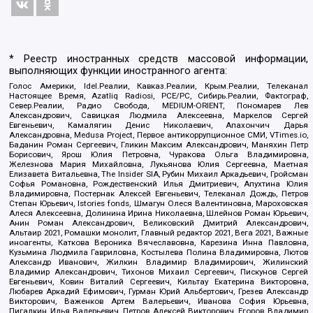
* Реестр иностранных средств массовой информации,
выполняющих функции иностранного агента:
Голос Америки, Idel.Реалии, Кавказ.Реалии, Крым.Реалии, Телеканал
Настоящее Время, Azatliq Radiosi, PCE/PC, Сибирь.Реалии, Фактограф,
Север.Реалии, Радио Свобода, MEDIUM-ORIENT, Пономарев Лев
Александрович, Савицкая Людмила Алексеевна, Маркелов Сергей
Евгеньевич, Камалягин Денис Николаевич, Апахончич Дарья
Александровна, Medusa Project, Первое антикоррупционное СМИ, VTimes.io,
Баданин Роман Сергеевич, Гликин Максим Александрович, Маняхин Петр
Борисович, Ярош Юлия Петровна, Чуракова Ольга Владимировна,
Железнова Мария Михайловна, Лукьянова Юлия Сергеевна, Маетная
Елизавета Витальевна, The Insider SIA, Рубин Михаил Аркадьевич, Гройсман
Софья Романовна, Рождественский Илья Дмитриевич, Апухтина Юлия
Владимировна, Постернак Алексей Евгеньевич, Телеканал Дождь, Петров
Степан Юрьевич, Istories fonds, Шмагун Олеся Валентиновна, Мароховская
Алеся Алексеевна, Долинина Ирина Николаевна, Шлейнов Роман Юрьевич,
Анин Роман Александрович, Великовский Дмитрий Александрович,
Альтаир 2021, Ромашки монолит, Главный редактор 2021, Вега 2021, Важные
иноагенты, Каткова Вероника Вячеславовна, Карезина Инна Павловна,
Кузьмина Людмила Гавриловна, Костылева Полина Владимировна, Лютов
Александр Иванович, Жилкин Владимир Владимирович, Жилинский
Владимир Александрович, Тихонов Михаил Сергеевич, Пискунов Сергей
Евгеньевич, Ковин Виталий Сергеевич, Кильтау Екатерина Викторовна,
Любарев Аркадий Ефимович, Гурман Юрий Альбертович, Грезев Александр
Викторович, Важенков Артем Валерьевич, Иванова София Юрьевна,
Пигалкин Илья Валерьевич, Петров Алексей Викторович, Егоров Владимир