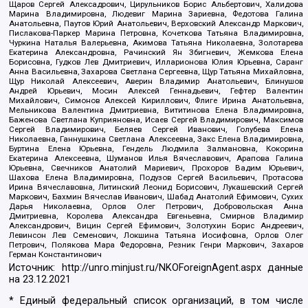
Щаров Сергей Алексадрович, Цирульников Борис Альбертович, Халидова
Марина Владимировна, Людевиг Марина Зариевна, Федотова Галина
Анатольевна, Паутов Юрий Анатольевич, Верховский Александр Маркович,
Пислакова-Паркер Марина Петровна, Кочеткова Татьяна Владимировна,
Чуркина Наталья Валерьевна, Акимова Татьяна Николаевна, Золотарева
Екатерина Александровна, Рачинский Ян Збигневич, Жемкова Елена
Борисовна, Гудков Лев Дмитриевич, Илларионова Юлия Юрьевна, Саранг
Анна Васильевна, Захарова Светлана Сергеевна, Щур Татьяна Михайловна,
Щур Николай Алексеевич, Аверин Владимир Анатольевич, Блинушов
Андрей Юрьевич, Мосин Алексей Геннадьевич, Гефтер Валентин
Михайлович, Симонов Алексей Кириллович, Флиге Ирина Анатольевна,
Мельникова Валентина Дмитриевна, Вититинова Елена Владимировна,
Баженова Светлана Куприяновна, Исаев Сергей Владимирович, Максимов
Сергей Владимирович, Беляев Сергей Иванович, Голубева Елена
Николаевна, Ганнушкина Светлана Алексеевна, Закс Елена Владимировна,
Буртина Елена Юрьевна, Гендель Людмила Залмановна, Кокорина
Екатерина Алексеевна, Шуманов Илья Вячеславович, Арапова Галина
Юрьевна, Свечников Анатолий Мариевич, Прохоров Вадим Юрьевич,
Шахова Елена Владимировна, Подузов Сергей Васильевич, Протасова
Ирина Вячеславовна, Литинский Леонид Борисович, Лукашевский Сергей
Маркович, Бахмин Вячеслав Иванович, Шабад Анатолий Ефимович, Сухих
Дарья Николаевна, Орлов Олег Петрович, Добровольская Анна
Дмитриевна, Королева Александра Евгеньевна, Смирнов Владимир
Александрович, Вицин Сергей Ефимович, Золотухин Борис Андреевич,
Левинсон Лев Семенович, Локшина Татьяна Иосифовна, Орлов Олег
Петрович, Полякова Мара Федоровна, Резник Генри Маркович, Захаров
Герман Константинович
Источник:
http://unro.minjust.ru/NKOForeignAgent.aspx
данные
на
23.12.2021
* Единый федеральный список организаций, в том числе