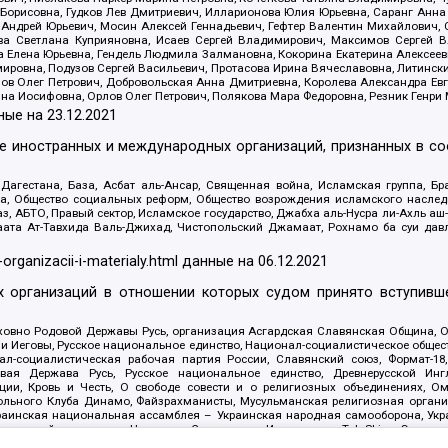
Борисовна, Гудков Лев Дмитриевич, Илларионова Юлия Юрьевна, Саранг Анна
Андрей Юрьевич, Мосин Алексей Геннадьевич, Гефтер Валентин Михайлович,
а Светлана Куприяновна, Исаев Сергей Владимирович, Максимов Сергей Вл
а Елена Юрьевна, Гендель Людмила Залмановна, Кокорина Екатерина Алексее
ровна, Подузов Сергей Васильевич, Протасова Ирина Вячеславовна, Литинск
ов Олег Петрович, Добровольская Анна Дмитриевна, Королева Александра Ев
яна Иосифовна, Орлов Олег Петрович, Полякова Мара Федоровна, Резник Генри
ные на
23.12.2021
ле иностранных и международных организаций, признанных в с
гестана, База, Асбат аль-Ансар, Священная война, Исламская группа, Бра
ана, Общество социальных реформ, Общество возрождения исламского насле
з, АБТО, Правый сектор, Исламское государство, Джабха аль-Нусра ли-Ахль а
та Ат-Тавхида Валь-Джихад, Чистопольский Джамаат, Рохнамо ба суи давлат
-organizacii-i-materialy.html
данные на
06.12.2021
 организаций в отношении которых судом принято вступивше
Духовно Родовой Державы Русь, организация Асгардская Славянская Община,
ли Иеговы, Русское национальное единство, Национал-социалистическое обще
нал-социалистическая рабочая партия России, Славянский союз, Формат-
вая Держава Русь, Русское национальное единство, Древнерусской Ингл
ии, Кровь и Честь, О свободе совести и о религиозных объединениях, Ом
тбольного Клуба Динамо, Файзрахманисты, Мусульманская религиозная орган
раинская национальная ассамблея – Украинская народная самооборона, Укра
ледователей инглиизма, Народная Социальная Инициатива, TulaSkins, Этноп
. Астрахани, ВОЛЯ, Меджлис крымскотатарского народа, Рубеж Севера, ТО