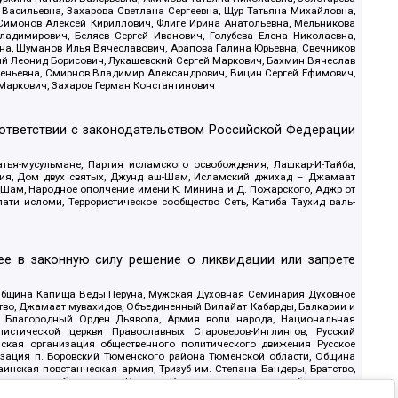
 Васильевна, Захарова Светлана Сергеевна, Щур Татьяна Михайловна,
 Симонов Алексей Кириллович, Флиге Ирина Анатольевна, Мельникова
адимирович, Беляев Сергей Иванович, Голубева Елена Николаевна,
вна, Шуманов Илья Вячеславович, Арапова Галина Юрьевна, Свечников
ий Леонид Борисович, Лукашевский Сергей Маркович, Бахмин Вячеслав
геньевна, Смирнов Владимир Александрович, Вицин Сергей Ефимович,
 Маркович, Захаров Герман Константинович
оответствии с законодательством Российской Федерации
тья-мусульмане, Партия исламского освобождения, Лашкар-И-Тайба,
дия, Дом двух святых, Джунд аш-Шам, Исламский джихад – Джамаат
ш-Шам, Народное ополчение имени К. Минина и Д. Пожарского, Аджр от
и исломи, Террористическое сообщество Сеть, Катиба Таухид валь-
е в законную силу решение о ликвидации или запрете
 Община Капища Веды Перуна, Мужская Духовная Семинария Духовное
ство, Джамаат мувахидов, Объединенный Вилайат Кабарды, Балкарии и
18, Благородный Орден Дьявола, Армия воли народа, Национальная
истической церкви Православных Староверов-Инглингов, Русский
ская организация общественного политического движения Русское
изация п. Боровский Тюменского района Тюменской области, Община
инская повстанческая армия, Тризуб им. Степана Бандеры, Братство,
олитическое объединение Русские, Русское национальное объединение
ЙС, О противодействии экстремистской деятельности, РЕВТАТПОД,