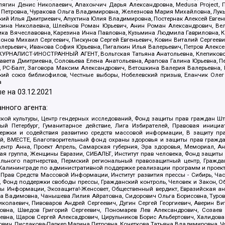
ягин Денис Николаевич, Апахончич Дарья Александровна, Medusa Project, П
етровна, Чуракова Ольга Владимировна, Железнова Мария Михайловна, Лукьян
й Илья Дмитриевич, Апухтина Юлия Владимировна, Постернак Алексей Евгеньев
рина Николаевна, Шлейнов Роман Юрьевич, Анин Роман Александрович, Вел
оника Вячеславовна, Карезина Инна Павловна, Кузьмина Людмила Гавриловна
ов Михаил Сергеевич, Пискунов Сергей Евгеньевич, Ковин Виталий Сергеевич
алерьевич, Иванова София Юрьевна, Пигалкин Илья Валерьевич, Петров Алексе
а, ЖУРНАЛИСТ-ИНОСТРАННЫЙ АГЕНТ, Вольтская Татьяна Анатольевна, Клепиков
авета Дмитриевна, Соловьева Елена Анатольевна, Арапова Галина Юрьевна, П
иа, РС-Балт, Заговора Максим Александрович, Ветошкина Валерия Валерьевна
ский союз библиофилов, Честные выборы, Нобелевский призыв, Еланчик Олег
а
е на
03.12.2021
нного агента:
ой культуры, Центр гендерных исследований, Фонд защиты прав граждан Шта
 Петербург, Гуманитарное действие, Лига Избирателей, Правовая инициат
держки и содействия развитию средств массовой информации, В защиту п
ий, ВМЕСТЕ, Благотворительный фонд охраны здоровья и защиты прав граж
, центр Анна, Проект Апрель, Самарская губерния, Эра здоровья, Мемориал,
я группа, Женщины Евразии, СИБАЛЬТ, Институт прав человека, Фонд защиты 
льного партнерства, Пермский региональный правозащитный центр, Граждан
лининграде по административной поддержке реализации программ и проекто
 Прав Средств Массовой Информации, Институт развития прессы - Сибирь, Ча
, Фонд поддержки свободы прессы, Гражданский контроль, Человек и Закон, 
оды Информации, Экозащита!-Женсовет, Общественный вердикт, Евразийская а
 Вадимовна, Чанышева Лилия Айратовна, Сидорович Ольга Борисовна, Туровс
олаевич, Пивоваров Андрей Сергеевич, Дугин Сергей Георгиевич, Аверин В
вна, Шведов Григорий Сергеевич, Пономарев Лев Александрович, Созаев
евна, Щаров Сергей Алексадрович, Цирульников Борис Альбертович, Халидо
ович, Пислакова-Паркер Марина Петровна, Кочеткова Татьяна Владимировна, Ч