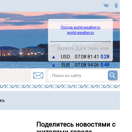
Погода world-weather.ru
world-weather.ru
Валюта
Дата
знач.
изм.
▲
USD
07.08
81.41
0.28
▲
EUR
07.08
94.06
0.48
жь
Поделитесь новостями с
жителями города