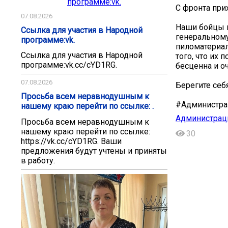
С фронта при
07.08.2026
Наши бойцы ш
Ссылка для участия в Народной
генеральном
программе:vk.
пиломатериал
Ссылка для участия в Народной
того, что их 
программе:vk.cc/cYD1RG.
бесценна и о
07.08.2026
Берегите себ
Просьба всем неравнодушным к
#Администра
нашему краю перейти по ссылке: .
Администраци
Просьба всем неравнодушным к
нашему краю перейти по ссылке:
30
https://vk.cc/cYD1RG. Ваши
предложения будут учтены и приняты
в работу.