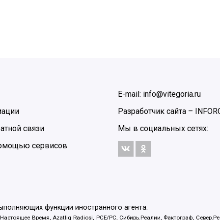
E-mail: info@vitegoria.ru
мации
Разработчик сайта –
INFOR
атной связи
Мы в социальных сетях:
 помощью сервисов
выполняющих функции иностранного агента:
 Настоящее Время, Azatliq Radiosi, PCE/PC, Сибирь.Реалии, Фактограф, Север