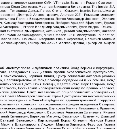
ервое антикоррупционное СМИ, VTimes.io, Баданин Роман Сергеевич,
ова Юлия Сергеевна, Маетная Елизавета Витальевна, The Insider SIA,
ич, Телеканал Дождь, Петров Степан Юрьевич, Istories fonds, Шмагун
иковский Дмитрий Александрович, Альтаир 2021, Ромашки монолит,
, Костылева Полина Владимировна, Лютов Александр Иванович, Жилкин
, Кильтау Екатерина Викторовна, Любарев Аркадий Ефимович, Гурман
й Викторович, Егоров Владимир Владимирович, Гусев Андрей Юрьевич,
ская Екатерина Дмитриевна, Сотников Даниил Владимирович, Захаров
ерл Роман Александрович, МЕМО, Mason G.E.S. Anonymous Foundation,
, Павлов Иван Юрьевич, Скворцова Елена Сергеевна, Оленичев Максим
 Александрович, Григорьева Алина Александровна, Григорьев Андрей
б, Институт права и публичной политики, Фонд борьбы с коррупцией,
ива, Гражданская инициатива против экологической преступности,
рав заключенных, Горячая Линия, Центр социально-информационных
дан, Благотворительный фонд помощи осужденным и их семьям, Фонд
 Аналитический Центр Юрия Левады, Издательство Парк Гагарина, Фонд
гласности, Российский исследовательский центр по правам человека,
ское действие, Центр независимых социологических исследований,
в Совета Министров северных стран, Центр развития некоммерческих
стное учреждение в Санкт-Петербурге по административной поддержке
Общественная комиссия по сохранению наследия академика Сахарова,
нтимонопольная ассоциация, Дзугкоева Регина Николаевна, Кривенко
кий Александр Алексеевич, Васильева Анастасия Евгеньевна, Ривина
италий Евгеньевич, Барахоев Магомед Бекханович, Шевченко Дмитрий
 Валерий Валерьевич, Каргалицкий Борис Юльевич, Исакова Ирина
ва Марина Владимировна, Людевиг Марина Зариевна, Федотова Галина
уркина Наталья Валерьевна, Акимова Татьяна Николаевна, Золотарева