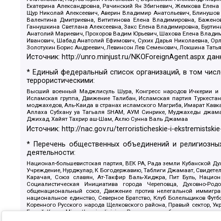
Екатерина Александровна, Рачинский Ян Збигневич, Жемкова Елена 
Щур Николай Алексеевич, Аверин Владимир Анатольевич, Блинушов 
Валентина Дмитриевна, Вититинова Елена Владимировна, Баженов
Ганнушкина Светлана Алексеевна, Закс Елена Владимировна, Буртин
Анатолий Мариевич, Прохоров Вадим Юрьевич, Шахова Елена Владими
Иванович, Шабад Анатолий Ефимович, Сухих Дарья Николаевна, Орл
Золотухин Борис Андреевич, Левинсон Лев Семенович, Локшина Тать
Источник:
http://unro.minjust.ru/NKOForeignAgent.aspx
дан
* Единый федеральный список организаций, в том чис
террористическими:
Высший военный Маджлисуль Шура, Конгресс народов Ичкерии и Да
Исламская группа, Движение Талибан, Исламская партия Туркест
моджахедов, Аль-Каида в странах исламского Магриба, Имарат Кавка
Аллаха Субхану уа Тагьаля SHAM, АУМ Синрике, Муджахеды джамаа
Джихад, Хайят Тахрир аш-Шам, Ахлю Сунна Валь Джамаа
Источник:
http://nac.gov.ru/terroristicheskie-i-ekstremistskie
* Перечень общественных объединений и религиозных
деятельности:
Национал-большевистская партия, ВЕК РА, Рада земли Кубанской 
Учреждение, Нурджулар, К Богодержавию, Таблиги Джамаат, Свидете
Карачая, Союз славян, Ат-Такфир Валь-Хиджра, Пит Буль, Нацио
Социалистическая Инициатива города Череповца, Духовно-Родо
общенациональный союз, Движение против нелегальной иммиграц
национальное единство, Северное Братство, Клуб Болельщиков Фу
Коренного Русского народа Щелковского района, Правый сектор, Ук
Белый Крест, Misanthropic division, Религиозное объединение пос
Атака, Мечеть Мирмамеда, Община Коренного Русского народа г