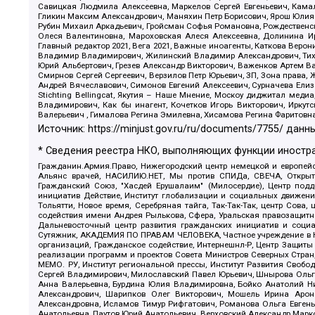
Савицкая Людмила Алексеевна, Маркелов Сергей Евгеньевич, Камал
Гликин Максим Александрович, Маняхин Петр Борисович, Ярош Юлия П
Рубин Михаил Аркадьевич, Гройсман Софья Романовна, Рождественски
Олеся Валентиновна, Мароховская Алеся Алексеевна, Долинина И
Главный редактор 2021, Вега 2021, Важные иноагенты, Каткова Вер
Владимир Владимирович, Жилинский Владимир Александрович, Тихон
Юрий Альбертович, Грезев Александр Викторович, Важенков Артем В
Смирнов Сергей Сергеевич, Верзилов Петр Юрьевич, ЗП, Зона прав
Андрей Вячеславович, Симонов Евгений Алексеевич, Сурначева Елиз
Stichting Bellingcat, Якутия – Наше Мнение, Москоу диджитал мед
Владимирович, Как бы инагент, Кочетков Игорь Викторович, Иркут
Валерьевич , Гималова Регина Эмилевна, Хисамова Регина Фаритовн
Источник:
https://minjust.gov.ru/ru/documents/7755/
данны
* Сведения реестра НКО, выполняющих функции иностра
Гражданин.Армия.Право, Нижегородский центр немецкой и европейск
Альянс врачей, НАСИЛИЮ.НЕТ, Мы против СПИДа, СВЕЧА, Открытый
Гражданский Союз, "Хасдей Ерушалаим" (Милосердие), Центр под
инициатив Действие, Институт глобализации и социальных движен
Тольятти, Новое время, Серебряная тайга, Так-Так-Так, центр Сова
содействия имени Андрея Рылькова, Сфера, Уральская правозащитна
Дальневосточный центр развития гражданских инициатив и социа
Сутяжник, АКАДЕМИЯ ПО ПРАВАМ ЧЕЛОВЕКА, Частное учреждение в Ка
организаций, Гражданское содействие, Интернешнл-Р, Центр Защиты
реализации программ и проектов Совета Министров Северных Стран
МЕМО. РУ, Институт региональной прессы, Институт Развития Своб
Сергей Владимирович, Милославский Павел Юрьевич, Шнырова Ольга
Анна Валерьевна, Бурдина Юлия Владимировна, Бойко Анатолий Ник
Александрович, Шарипков Олег Викторович, Мошель Ирина Ароно
Александровна, Исламов Тимур Рифгатович, Романова Ольга Евгень
Анатольевна, Паутов Юрий Анатольевич, Верховский Александр Марк