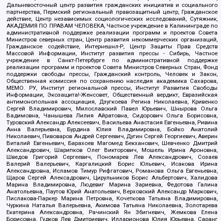
Дальневосточный центр развития гражданских инициатив и социального
партнерства, Пермский региональный правозащитный центр, Гражданское
действие, Центр независимых социологических исследований, Сутяжник,
АКАДЕМИЯ ПО ПРАВАМ ЧЕЛОВЕКА, Частное учреждение в Калининграде по
административной поддержке реализации программ и проектов Совета
Министров северных стран, Центр развития некоммерческих организаций,
Гражданское содействие, Интернешнл-Р, Центр Защиты Прав Средств
Массовой Информации, Институт развития прессы - Сибирь, Частное
учреждение в Санкт-Петербурге по административной поддержке
реализации программ и проектов Совета Министров Северных Стран, Фонд
поддержки свободы прессы, Гражданский контроль, Человек и Закон,
Общественная комиссия по сохранению наследия академика Сахарова,
МЕМО. РУ, Институт региональной прессы, Институт Развития Свободы
Информации, Экозащита!-Женсовет, Общественный вердикт, Евразийская
антимонопольная ассоциация, Дзугкоева Регина Николаевна, Кривенко
Сергей Владимирович, Милославский Павел Юрьевич, Шнырова Ольга
Вадимовна, Чанышева Лилия Айратовна, Сидорович Ольга Борисовна,
Туровский Александр Алексеевич, Васильева Анастасия Евгеньевна, Ривина
Анна Валерьевна, Бурдина Юлия Владимировна, Бойко Анатолий
Николаевич, Пивоваров Андрей Сергеевич, Дугин Сергей Георгиевич, Аверин
Виталий Евгеньевич, Барахоев Магомед Бекханович, Шевченко Дмитрий
Александрович, Шарипков Олег Викторович, Мошель Ирина Ароновна,
Шведов Григорий Сергеевич, Пономарев Лев Александрович, Созаев
Валерий Валерьевич, Каргалицкий Борис Юльевич, Исакова Ирина
Александровна, Исламов Тимур Рифгатович, Романова Ольга Евгеньевна,
Щаров Сергей Алексадрович, Цирульников Борис Альбертович, Халидова
Марина Владимировна, Людевиг Марина Зариевна, Федотова Галина
Анатольевна, Паутов Юрий Анатольевич, Верховский Александр Маркович,
Пислакова-Паркер Марина Петровна, Кочеткова Татьяна Владимировна,
Чуркина Наталья Валерьевна, Акимова Татьяна Николаевна, Золотарева
Екатерина Александровна, Рачинский Ян Збигневич, Жемкова Елена
Борисовна, Гудков Лев Дмитриевич, Илларионова Юлия Юрьевна, Саранг