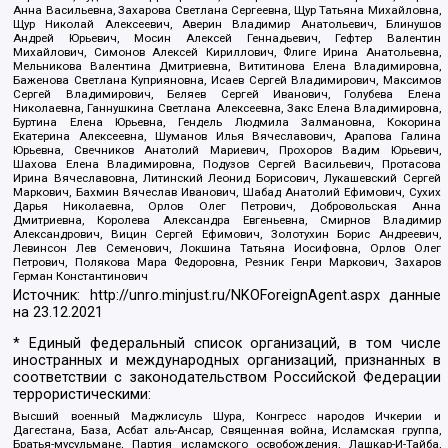
Анна Васильевна, Захарова Светлана Сергеевна, Щур Татьяна Михайловна,
Щур Николай Алексеевич, Аверин Владимир Анатольевич, Блинушов
Андрей Юрьевич, Мосин Алексей Геннадьевич, Гефтер Валентин
Михайлович, Симонов Алексей Кириллович, Флиге Ирина Анатольевна,
Мельникова Валентина Дмитриевна, Вититинова Елена Владимировна,
Баженова Светлана Куприяновна, Исаев Сергей Владимирович, Максимов
Сергей Владимирович, Беляев Сергей Иванович, Голубева Елена
Николаевна, Ганнушкина Светлана Алексеевна, Закс Елена Владимировна,
Буртина Елена Юрьевна, Гендель Людмила Залмановна, Кокорина
Екатерина Алексеевна, Шуманов Илья Вячеславович, Арапова Галина
Юрьевна, Свечников Анатолий Мариевич, Прохоров Вадим Юрьевич,
Шахова Елена Владимировна, Подузов Сергей Васильевич, Протасова
Ирина Вячеславовна, Литинский Леонид Борисович, Лукашевский Сергей
Маркович, Бахмин Вячеслав Иванович, Шабад Анатолий Ефимович, Сухих
Дарья Николаевна, Орлов Олег Петрович, Добровольская Анна
Дмитриевна, Королева Александра Евгеньевна, Смирнов Владимир
Александрович, Вицин Сергей Ефимович, Золотухин Борис Андреевич,
Левинсон Лев Семенович, Локшина Татьяна Иосифовна, Орлов Олег
Петрович, Полякова Мара Федоровна, Резник Генри Маркович, Захаров
Герман Константинович
Источник:
http://unro.minjust.ru/NKOForeignAgent.aspx
данные
на
23.12.2021
* Единый федеральный список организаций, в том числе
иностранных и международных организаций, признанных в
соответствии с законодательством Российской Федерации
террористическими:
Высший военный Маджлисуль Шура, Конгресс народов Ичкерии и
Дагестана, База, Асбат аль-Ансар, Священная война, Исламская группа,
Братья-мусульмане, Партия исламского освобождения, Лашкар-И-Тайба,