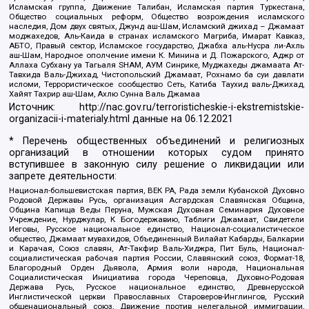
Исламская группа, Движение Талибан, Исламская партия Туркестана,
Общество социальных реформ, Общество возрождения исламского
наследия, Дом двух святых, Джунд аш-Шам, Исламский джихад – Джамаат
моджахедов, Аль-Каида в странах исламского Магриба, Имарат Кавказ,
АБТО, Правый сектор, Исламское государство, Джабха аль-Нусра ли-Ахль
аш-Шам, Народное ополчение имени К. Минина и Д. Пожарского, Аджр от
Аллаха Субхану уа Тагьаля SHAM, АУМ Синрике, Муджахеды джамаата Ат-
Тавхида Валь-Джихад, Чистопольский Джамаат, Рохнамо ба суи давлати
исломи, Террористическое сообщество Сеть, Катиба Таухид валь-Джихад,
Хайят Тахрир аш-Шам, Ахлю Сунна Валь Джамаа
Источник:
http://nac.gov.ru/terroristicheskie-i-ekstremistskie-
organizacii-i-materialy.html
данные на
06.12.2021
* Перечень общественных объединений и религиозных
организаций в отношении которых судом принято
вступившее в законную силу решение о ликвидации или
запрете деятельности:
Национал-большевистская партия, ВЕК РА, Рада земли Кубанской Духовно
Родовой Державы Русь, организация Асгардская Славянская Община,
Община Капища Веды Перуна, Мужская Духовная Семинария Духовное
Учреждение, Нурджулар, К Богодержавию, Таблиги Джамаат, Свидетели
Иеговы, Русское национальное единство, Национал-социалистическое
общество, Джамаат мувахидов, Объединенный Вилайат Кабарды, Балкарии
и Карачая, Союз славян, Ат-Такфир Валь-Хиджра, Пит Буль, Национал-
социалистическая рабочая партия России, Славянский союз, Формат-18,
Благородный Орден Дьявола, Армия воли народа, Национальная
Социалистическая Инициатива города Череповца, Духовно-Родовая
Держава Русь, Русское национальное единство, Древнерусской
Инглистической церкви Православных Староверов-Инглингов, Русский
общенациональный союз, Движение против нелегальной иммиграции,