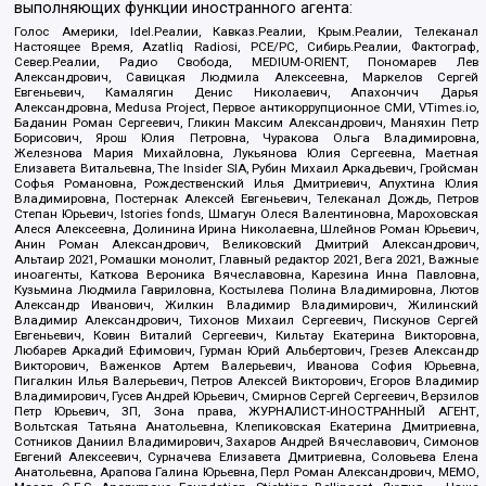
выполняющих функции иностранного агента:
Голос Америки, Idel.Реалии, Кавказ.Реалии, Крым.Реалии, Телеканал
Настоящее Время, Azatliq Radiosi, PCE/PC, Сибирь.Реалии, Фактограф,
Север.Реалии, Радио Свобода, MEDIUM-ORIENT, Пономарев Лев
Александрович, Савицкая Людмила Алексеевна, Маркелов Сергей
Евгеньевич, Камалягин Денис Николаевич, Апахончич Дарья
Александровна, Medusa Project, Первое антикоррупционное СМИ, VTimes.io,
Баданин Роман Сергеевич, Гликин Максим Александрович, Маняхин Петр
Борисович, Ярош Юлия Петровна, Чуракова Ольга Владимировна,
Железнова Мария Михайловна, Лукьянова Юлия Сергеевна, Маетная
Елизавета Витальевна, The Insider SIA, Рубин Михаил Аркадьевич, Гройсман
Софья Романовна, Рождественский Илья Дмитриевич, Апухтина Юлия
Владимировна, Постернак Алексей Евгеньевич, Телеканал Дождь, Петров
Степан Юрьевич, Istories fonds, Шмагун Олеся Валентиновна, Мароховская
Алеся Алексеевна, Долинина Ирина Николаевна, Шлейнов Роман Юрьевич,
Анин Роман Александрович, Великовский Дмитрий Александрович,
Альтаир 2021, Ромашки монолит, Главный редактор 2021, Вега 2021, Важные
иноагенты, Каткова Вероника Вячеславовна, Карезина Инна Павловна,
Кузьмина Людмила Гавриловна, Костылева Полина Владимировна, Лютов
Александр Иванович, Жилкин Владимир Владимирович, Жилинский
Владимир Александрович, Тихонов Михаил Сергеевич, Пискунов Сергей
Евгеньевич, Ковин Виталий Сергеевич, Кильтау Екатерина Викторовна,
Любарев Аркадий Ефимович, Гурман Юрий Альбертович, Грезев Александр
Викторович, Важенков Артем Валерьевич, Иванова София Юрьевна,
Пигалкин Илья Валерьевич, Петров Алексей Викторович, Егоров Владимир
Владимирович, Гусев Андрей Юрьевич, Смирнов Сергей Сергеевич, Верзилов
Петр Юрьевич, ЗП, Зона права, ЖУРНАЛИСТ-ИНОСТРАННЫЙ АГЕНТ,
Вольтская Татьяна Анатольевна, Клепиковская Екатерина Дмитриевна,
Сотников Даниил Владимирович, Захаров Андрей Вячеславович, Симонов
Евгений Алексеевич, Сурначева Елизавета Дмитриевна, Соловьева Елена
Анатольевна, Арапова Галина Юрьевна, Перл Роман Александрович, МЕМО,