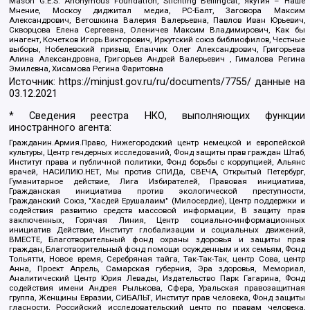
Mason G.E.S. Anonymous Foundation, Stichting Bellingcat, Якутия – Наше
Мнение, Москоу диджитал медиа, РС-Балт, Заговора Максим
Александрович, Ветошкина Валерия Валерьевна, Павлов Иван Юрьевич,
Скворцова Елена Сергеевна, Оленичев Максим Владимирович, Как бы
инагент, Кочетков Игорь Викторович, Иркутский союз библиофилов, Честные
выборы, Нобелевский призыв, Еланчик Олег Александрович, Григорьева
Алина Александровна, Григорьев Андрей Валерьевич , Гималова Регина
Эмилевна, Хисамова Регина Фаритовна
Источник:
https://minjust.gov.ru/ru/documents/7755/
данные на
03.12.2021
* Сведения реестра НКО, выполняющих функции
иностранного агента:
Гражданин.Армия.Право, Нижегородский центр немецкой и европейской
культуры, Центр гендерных исследований, Фонд защиты прав граждан Штаб,
Институт права и публичной политики, Фонд борьбы с коррупцией, Альянс
врачей, НАСИЛИЮ.НЕТ, Мы против СПИДа, СВЕЧА, Открытый Петербург,
Гуманитарное действие, Лига Избирателей, Правовая инициатива,
Гражданская инициатива против экологической преступности,
Гражданский Союз, "Хасдей Ерушалаим" (Милосердие), Центр поддержки и
содействия развитию средств массовой информации, В защиту прав
заключенных, Горячая Линия, Центр социально-информационных
инициатив Действие, Институт глобализации и социальных движений,
ВМЕСТЕ, Благотворительный фонд охраны здоровья и защиты прав
граждан, Благотворительный фонд помощи осужденным и их семьям, Фонд
Тольятти, Новое время, Серебряная тайга, Так-Так-Так, центр Сова, центр
Анна, Проект Апрель, Самарская губерния, Эра здоровья, Мемориал,
Аналитический Центр Юрия Левады, Издательство Парк Гагарина, Фонд
содействия имени Андрея Рылькова, Сфера, Уральская правозащитная
группа, Женщины Евразии, СИБАЛЬТ, Институт прав человека, Фонд защиты
гласности, Российский исследовательский центр по правам человека,