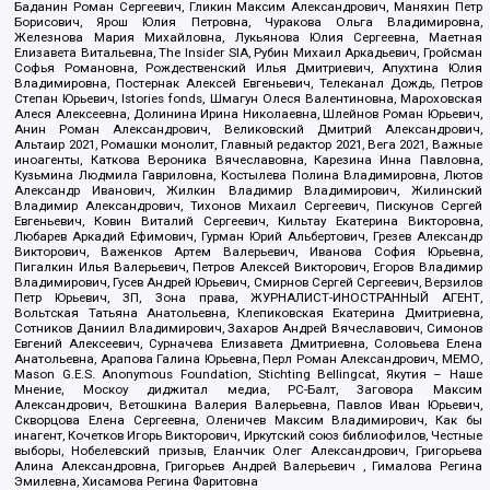
Баданин Роман Сергеевич, Гликин Максим Александрович, Маняхин Петр
Борисович, Ярош Юлия Петровна, Чуракова Ольга Владимировна,
Железнова Мария Михайловна, Лукьянова Юлия Сергеевна, Маетная
Елизавета Витальевна, The Insider SIA, Рубин Михаил Аркадьевич, Гройсман
Софья Романовна, Рождественский Илья Дмитриевич, Апухтина Юлия
Владимировна, Постернак Алексей Евгеньевич, Телеканал Дождь, Петров
Степан Юрьевич, Istories fonds, Шмагун Олеся Валентиновна, Мароховская
Алеся Алексеевна, Долинина Ирина Николаевна, Шлейнов Роман Юрьевич,
Анин Роман Александрович, Великовский Дмитрий Александрович,
Альтаир 2021, Ромашки монолит, Главный редактор 2021, Вега 2021, Важные
иноагенты, Каткова Вероника Вячеславовна, Карезина Инна Павловна,
Кузьмина Людмила Гавриловна, Костылева Полина Владимировна, Лютов
Александр Иванович, Жилкин Владимир Владимирович, Жилинский
Владимир Александрович, Тихонов Михаил Сергеевич, Пискунов Сергей
Евгеньевич, Ковин Виталий Сергеевич, Кильтау Екатерина Викторовна,
Любарев Аркадий Ефимович, Гурман Юрий Альбертович, Грезев Александр
Викторович, Важенков Артем Валерьевич, Иванова София Юрьевна,
Пигалкин Илья Валерьевич, Петров Алексей Викторович, Егоров Владимир
Владимирович, Гусев Андрей Юрьевич, Смирнов Сергей Сергеевич, Верзилов
Петр Юрьевич, ЗП, Зона права, ЖУРНАЛИСТ-ИНОСТРАННЫЙ АГЕНТ,
Вольтская Татьяна Анатольевна, Клепиковская Екатерина Дмитриевна,
Сотников Даниил Владимирович, Захаров Андрей Вячеславович, Симонов
Евгений Алексеевич, Сурначева Елизавета Дмитриевна, Соловьева Елена
Анатольевна, Арапова Галина Юрьевна, Перл Роман Александрович, МЕМО,
Mason G.E.S. Anonymous Foundation, Stichting Bellingcat, Якутия – Наше
Мнение, Москоу диджитал медиа, РС-Балт, Заговора Максим
Александрович, Ветошкина Валерия Валерьевна, Павлов Иван Юрьевич,
Скворцова Елена Сергеевна, Оленичев Максим Владимирович, Как бы
инагент, Кочетков Игорь Викторович, Иркутский союз библиофилов, Честные
выборы, Нобелевский призыв, Еланчик Олег Александрович, Григорьева
Алина Александровна, Григорьев Андрей Валерьевич , Гималова Регина
Эмилевна, Хисамова Регина Фаритовна