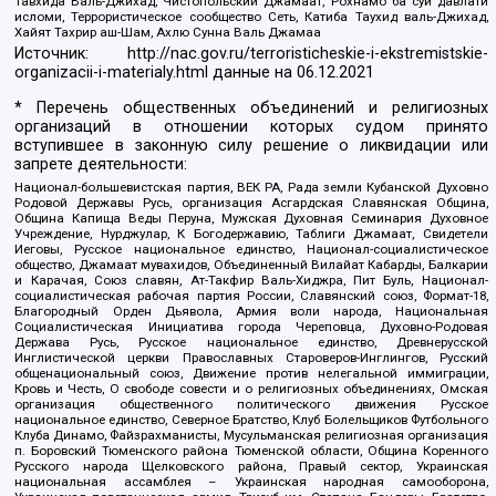
Тавхида Валь-Джихад, Чистопольский Джамаат, Рохнамо ба суи давлати
исломи, Террористическое сообщество Сеть, Катиба Таухид валь-Джихад,
Хайят Тахрир аш-Шам, Ахлю Сунна Валь Джамаа
Источник:
http://nac.gov.ru/terroristicheskie-i-ekstremistskie-
organizacii-i-materialy.html
данные на
06.12.2021
* Перечень общественных объединений и религиозных
организаций в отношении которых судом принято
вступившее в законную силу решение о ликвидации или
запрете деятельности:
Национал-большевистская партия, ВЕК РА, Рада земли Кубанской Духовно
Родовой Державы Русь, организация Асгардская Славянская Община,
Община Капища Веды Перуна, Мужская Духовная Семинария Духовное
Учреждение, Нурджулар, К Богодержавию, Таблиги Джамаат, Свидетели
Иеговы, Русское национальное единство, Национал-социалистическое
общество, Джамаат мувахидов, Объединенный Вилайат Кабарды, Балкарии
и Карачая, Союз славян, Ат-Такфир Валь-Хиджра, Пит Буль, Национал-
социалистическая рабочая партия России, Славянский союз, Формат-18,
Благородный Орден Дьявола, Армия воли народа, Национальная
Социалистическая Инициатива города Череповца, Духовно-Родовая
Держава Русь, Русское национальное единство, Древнерусской
Инглистической церкви Православных Староверов-Инглингов, Русский
общенациональный союз, Движение против нелегальной иммиграции,
Кровь и Честь, О свободе совести и о религиозных объединениях, Омская
организация общественного политического движения Русское
национальное единство, Северное Братство, Клуб Болельщиков Футбольного
Клуба Динамо, Файзрахманисты, Мусульманская религиозная организация
п. Боровский Тюменского района Тюменской области, Община Коренного
Русского народа Щелковского района, Правый сектор, Украинская
национальная ассамблея – Украинская народная самооборона,