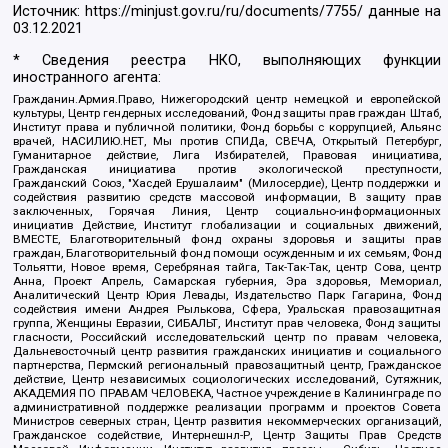
Источник:
https://minjust.gov.ru/ru/documents/7755/
данные на
03.12.2021
* Сведения реестра НКО, выполняющих функции
иностранного агента:
Гражданин.Армия.Право, Нижегородский центр немецкой и европейской
культуры, Центр гендерных исследований, Фонд защиты прав граждан Штаб,
Институт права и публичной политики, Фонд борьбы с коррупцией, Альянс
врачей, НАСИЛИЮ.НЕТ, Мы против СПИДа, СВЕЧА, Открытый Петербург,
Гуманитарное действие, Лига Избирателей, Правовая инициатива,
Гражданская инициатива против экологической преступности,
Гражданский Союз, "Хасдей Ерушалаим" (Милосердие), Центр поддержки и
содействия развитию средств массовой информации, В защиту прав
заключенных, Горячая Линия, Центр социально-информационных
инициатив Действие, Институт глобализации и социальных движений,
ВМЕСТЕ, Благотворительный фонд охраны здоровья и защиты прав
граждан, Благотворительный фонд помощи осужденным и их семьям, Фонд
Тольятти, Новое время, Серебряная тайга, Так-Так-Так, центр Сова, центр
Анна, Проект Апрель, Самарская губерния, Эра здоровья, Мемориал,
Аналитический Центр Юрия Левады, Издательство Парк Гагарина, Фонд
содействия имени Андрея Рылькова, Сфера, Уральская правозащитная
группа, Женщины Евразии, СИБАЛЬТ, Институт прав человека, Фонд защиты
гласности, Российский исследовательский центр по правам человека,
Дальневосточный центр развития гражданских инициатив и социального
партнерства, Пермский региональный правозащитный центр, Гражданское
действие, Центр независимых социологических исследований, Сутяжник,
АКАДЕМИЯ ПО ПРАВАМ ЧЕЛОВЕКА, Частное учреждение в Калининграде по
административной поддержке реализации программ и проектов Совета
Министров северных стран, Центр развития некоммерческих организаций,
Гражданское содействие, Интернешнл-Р, Центр Защиты Прав Средств