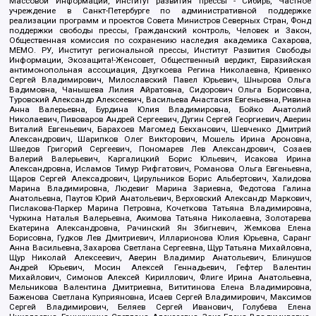
Массовой Информации, Институт развития прессы - Сибирь, Частное
учреждение в Санкт-Петербурге по административной поддержке
реализации программ и проектов Совета Министров Северных Стран, Фонд
поддержки свободы прессы, Гражданский контроль, Человек и Закон,
Общественная комиссия по сохранению наследия академика Сахарова,
МЕМО. РУ, Институт региональной прессы, Институт Развития Свободы
Информации, Экозащита!-Женсовет, Общественный вердикт, Евразийская
антимонопольная ассоциация, Дзугкоева Регина Николаевна, Кривенко
Сергей Владимирович, Милославский Павел Юрьевич, Шнырова Ольга
Вадимовна, Чанышева Лилия Айратовна, Сидорович Ольга Борисовна,
Туровский Александр Алексеевич, Васильева Анастасия Евгеньевна, Ривина
Анна Валерьевна, Бурдина Юлия Владимировна, Бойко Анатолий
Николаевич, Пивоваров Андрей Сергеевич, Дугин Сергей Георгиевич, Аверин
Виталий Евгеньевич, Барахоев Магомед Бекханович, Шевченко Дмитрий
Александрович, Шарипков Олег Викторович, Мошель Ирина Ароновна,
Шведов Григорий Сергеевич, Пономарев Лев Александрович, Созаев
Валерий Валерьевич, Каргалицкий Борис Юльевич, Исакова Ирина
Александровна, Исламов Тимур Рифгатович, Романова Ольга Евгеньевна,
Щаров Сергей Алексадрович, Цирульников Борис Альбертович, Халидова
Марина Владимировна, Людевиг Марина Зариевна, Федотова Галина
Анатольевна, Паутов Юрий Анатольевич, Верховский Александр Маркович,
Пислакова-Паркер Марина Петровна, Кочеткова Татьяна Владимировна,
Чуркина Наталья Валерьевна, Акимова Татьяна Николаевна, Золотарева
Екатерина Александровна, Рачинский Ян Збигневич, Жемкова Елена
Борисовна, Гудков Лев Дмитриевич, Илларионова Юлия Юрьевна, Саранг
Анна Васильевна, Захарова Светлана Сергеевна, Щур Татьяна Михайловна,
Щур Николай Алексеевич, Аверин Владимир Анатольевич, Блинушов
Андрей Юрьевич, Мосин Алексей Геннадьевич, Гефтер Валентин
Михайлович, Симонов Алексей Кириллович, Флиге Ирина Анатольевна,
Мельникова Валентина Дмитриевна, Вититинова Елена Владимировна,
Баженова Светлана Куприяновна, Исаев Сергей Владимирович, Максимов
Сергей Владимирович, Беляев Сергей Иванович, Голубева Елена