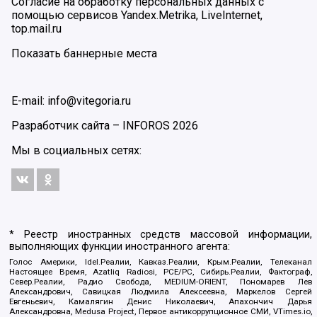
Согласие на обработку персональных данных с
помощью сервисов Yandex.Metrika, LiveInternet,
top.mail.ru
Показать баннерные места
E-mail: info@vitegoria.ru
Разработчик сайта –
INFOROS
2026
Мы в социальных сетях:
* Реестр иностранных средств массовой информации,
выполняющих функции иностранного агента:
Голос Америки, Idel.Реалии, Кавказ.Реалии, Крым.Реалии, Телеканал
Настоящее Время, Azatliq Radiosi, PCE/PC, Сибирь.Реалии, Фактограф,
Север.Реалии, Радио Свобода, MEDIUM-ORIENT, Пономарев Лев
Александрович, Савицкая Людмила Алексеевна, Маркелов Сергей
Евгеньевич, Камалягин Денис Николаевич, Апахончич Дарья
Александровна, Medusa Project, Первое антикоррупционное СМИ, VTimes.io,