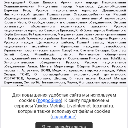
Благородный Орден Дьявола, Армия воли народа, Национальная
Социалистическая Инициатива города Череповца, Духовно-Родовая
Держава Русь, Русское национальное единство, Древнерусской
Инглистической церкви Православных Староверов-Инглингов, Русский
общенациональный союз, Движение против нелегальной иммиграции,
Кровь и Честь, О свободе совести и о религиозных объединениях, Омская
организация общественного политического движения Русское
национальное единство, Северное Братство, Клуб Болельщиков Футбольного
Клуба Динамо, Файзрахманисты, Мусульманская религиозная организация
п. Боровский Тюменского района Тюменской области, Община Коренного
Русского народа Щелковского района, Правый сектор, Украинская
национальная ассамблея – Украинская народная самооборона,
Украинская повстанческая армия, Тризуб им. Степана Бандеры, Братство,
Белый Крест, Misanthropic division, Религиозное объединение
последователей инглиизма, Народная Социальная Инициатива, TulaSkins,
Этнополитическое объединение Русские, Русское национальное
объединение Атака, Мечеть Мирмамеда, Община Коренного Русского
народа г. Астрахани, ВОЛЯ, Меджлис крымскотатарского народа, Рубеж
Севера, ТОЙС, О противодействии экстремистской деятельности,
РЕВТАТПОД, Артподготовка, Штольц, В честь иконы Божией Матери
Державная, Сектор 16, Независимость, Фирма, Молодежная правозащитная
группа МПГ, Курсом Правды и Единения, Каракольская инициативная
группа, Автоград Крю, Союз Славянских Сил Руси, Алля-Аят,
Для повышения удобства сайта мы используем
Благотворительный пансионат Ак Умут, Русская республика Русь,
Арестантское уголовное единство, Башкорт, Нация и свобода, W.H.С., Фалунь
cookies (
подробнее
). К сайту подключены
Дафа, Иртыш Ultras, Русский Патриотический клуб-Новокузнецк/РПК,
сервисы Yandex.Metrika, LiveInternet, top.mail.ru,
Сибирский державный союз, Фонд борьбы с коррупцией, Фонд защиты прав
граждан, Штабы Навального, Совет граждан СССР Прикубанского округа г.
которые также используют файлы cookies
Краснодара
(
подробнее
).
Источник:
https://minjust.gov.ru/ru/documents/7822/
данные на
08.12.2021
Я согласен/согласна