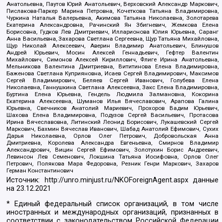
Анатольевна, Паутов Юрий Анатольевич, Верховский Александр Маркович,
Пислакова-Паркер Марина Петровна, Кочеткова Татьяна Владимировна,
Чуркина Наталья Валерьевна, Акимова Татьяна Николаевна, Золотарева
Екатерина Александровна, Рачинский Ян Збигневич, Жемкова Елена
Борисовна, Гудков Лев Дмитриевич, Илларионова Юлия Юрьевна, Саранг
Анна Васильевна, Захарова Светлана Сергеевна, Щур Татьяна Михайловна,
Щур Николай Алексеевич, Аверин Владимир Анатольевич, Блинушов
Андрей Юрьевич, Мосин Алексей Геннадьевич, Гефтер Валентин
Михайлович, Симонов Алексей Кириллович, Флиге Ирина Анатольевна,
Мельникова Валентина Дмитриевна, Вититинова Елена Владимировна,
Баженова Светлана Куприяновна, Исаев Сергей Владимирович, Максимов
Сергей Владимирович, Беляев Сергей Иванович, Голубева Елена
Николаевна, Ганнушкина Светлана Алексеевна, Закс Елена Владимировна,
Буртина Елена Юрьевна, Гендель Людмила Залмановна, Кокорина
Екатерина Алексеевна, Шуманов Илья Вячеславович, Арапова Галина
Юрьевна, Свечников Анатолий Мариевич, Прохоров Вадим Юрьевич,
Шахова Елена Владимировна, Подузов Сергей Васильевич, Протасова
Ирина Вячеславовна, Литинский Леонид Борисович, Лукашевский Сергей
Маркович, Бахмин Вячеслав Иванович, Шабад Анатолий Ефимович, Сухих
Дарья Николаевна, Орлов Олег Петрович, Добровольская Анна
Дмитриевна, Королева Александра Евгеньевна, Смирнов Владимир
Александрович, Вицин Сергей Ефимович, Золотухин Борис Андреевич,
Левинсон Лев Семенович, Локшина Татьяна Иосифовна, Орлов Олег
Петрович, Полякова Мара Федоровна, Резник Генри Маркович, Захаров
Герман Константинович
Источник:
http://unro.minjust.ru/NKOForeignAgent.aspx
данные
на
23.12.2021
* Единый федеральный список организаций, в том числе
иностранных и международных организаций, признанных в
соответствии с законодательством Российской Федерации