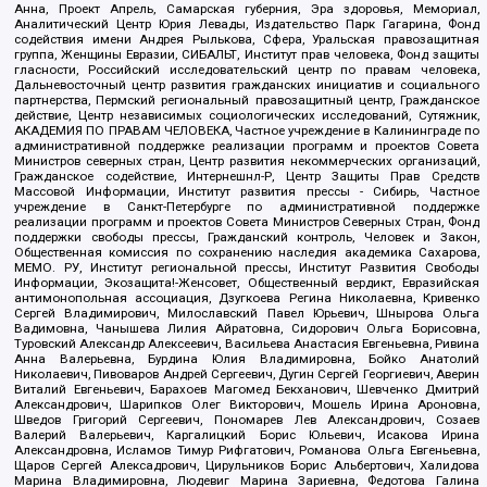
Анна, Проект Апрель, Самарская губерния, Эра здоровья, Мемориал,
Аналитический Центр Юрия Левады, Издательство Парк Гагарина, Фонд
содействия имени Андрея Рылькова, Сфера, Уральская правозащитная
группа, Женщины Евразии, СИБАЛЬТ, Институт прав человека, Фонд защиты
гласности, Российский исследовательский центр по правам человека,
Дальневосточный центр развития гражданских инициатив и социального
партнерства, Пермский региональный правозащитный центр, Гражданское
действие, Центр независимых социологических исследований, Сутяжник,
АКАДЕМИЯ ПО ПРАВАМ ЧЕЛОВЕКА, Частное учреждение в Калининграде по
административной поддержке реализации программ и проектов Совета
Министров северных стран, Центр развития некоммерческих организаций,
Гражданское содействие, Интернешнл-Р, Центр Защиты Прав Средств
Массовой Информации, Институт развития прессы - Сибирь, Частное
учреждение в Санкт-Петербурге по административной поддержке
реализации программ и проектов Совета Министров Северных Стран, Фонд
поддержки свободы прессы, Гражданский контроль, Человек и Закон,
Общественная комиссия по сохранению наследия академика Сахарова,
МЕМО. РУ, Институт региональной прессы, Институт Развития Свободы
Информации, Экозащита!-Женсовет, Общественный вердикт, Евразийская
антимонопольная ассоциация, Дзугкоева Регина Николаевна, Кривенко
Сергей Владимирович, Милославский Павел Юрьевич, Шнырова Ольга
Вадимовна, Чанышева Лилия Айратовна, Сидорович Ольга Борисовна,
Туровский Александр Алексеевич, Васильева Анастасия Евгеньевна, Ривина
Анна Валерьевна, Бурдина Юлия Владимировна, Бойко Анатолий
Николаевич, Пивоваров Андрей Сергеевич, Дугин Сергей Георгиевич, Аверин
Виталий Евгеньевич, Барахоев Магомед Бекханович, Шевченко Дмитрий
Александрович, Шарипков Олег Викторович, Мошель Ирина Ароновна,
Шведов Григорий Сергеевич, Пономарев Лев Александрович, Созаев
Валерий Валерьевич, Каргалицкий Борис Юльевич, Исакова Ирина
Александровна, Исламов Тимур Рифгатович, Романова Ольга Евгеньевна,
Щаров Сергей Алексадрович, Цирульников Борис Альбертович, Халидова
Марина Владимировна, Людевиг Марина Зариевна, Федотова Галина