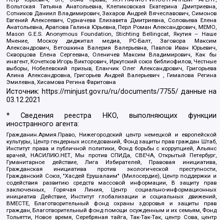
Вольтская Татьяна Анатольевна, Клепиковская Екатерина Дмитриевна,
Сотников Даниил Владимирович, Захаров Андрей Вячеславович, Симонов
Евгений Алексеевич, Сурначева Елизавета Дмитриевна, Соловьева Елена
Анатольевна, Арапова Галина Юрьевна, Перл Роман Александрович, МЕМО,
Mason G.E.S. Anonymous Foundation, Stichting Bellingcat, Якутия – Наше
Мнение, Москоу диджитал медиа, РС-Балт, Заговора Максим
Александрович, Ветошкина Валерия Валерьевна, Павлов Иван Юрьевич,
Скворцова Елена Сергеевна, Оленичев Максим Владимирович, Как бы
инагент, Кочетков Игорь Викторович, Иркутский союз библиофилов, Честные
выборы, Нобелевский призыв, Еланчик Олег Александрович, Григорьева
Алина Александровна, Григорьев Андрей Валерьевич , Гималова Регина
Эмилевна, Хисамова Регина Фаритовна
Источник:
https://minjust.gov.ru/ru/documents/7755/
данные на
03.12.2021
* Сведения реестра НКО, выполняющих функции
иностранного агента:
Гражданин.Армия.Право, Нижегородский центр немецкой и европейской
культуры, Центр гендерных исследований, Фонд защиты прав граждан Штаб,
Институт права и публичной политики, Фонд борьбы с коррупцией, Альянс
врачей, НАСИЛИЮ.НЕТ, Мы против СПИДа, СВЕЧА, Открытый Петербург,
Гуманитарное действие, Лига Избирателей, Правовая инициатива,
Гражданская инициатива против экологической преступности,
Гражданский Союз, "Хасдей Ерушалаим" (Милосердие), Центр поддержки и
содействия развитию средств массовой информации, В защиту прав
заключенных, Горячая Линия, Центр социально-информационных
инициатив Действие, Институт глобализации и социальных движений,
ВМЕСТЕ, Благотворительный фонд охраны здоровья и защиты прав
граждан, Благотворительный фонд помощи осужденным и их семьям, Фонд
Тольятти, Новое время, Серебряная тайга, Так-Так-Так, центр Сова, центр