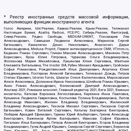
* Реестр иностранных средств массовой информации,
выполняющих функции иностранного агента:
Голос Америки, Idel.Реалии, Кавказ.Реалии, Крым.Реалии, Телеканал
Настоящее Время, Azatliq Radiosi, PCE/PC, Сибирь.Реалии, Фактограф,
Север.Реалии, Радио Свобода, MEDIUM-ORIENT, Пономарев Лев
Александрович, Савицкая Людмила Алексеевна, Маркелов Сергей
Евгеньевич, Камалягин Денис Николаевич, Апахончич Дарья
Александровна, Medusa Project, Первое антикоррупционное СМИ, VTimes.io,
Баданин Роман Сергеевич, Гликин Максим Александрович, Маняхин Петр
Борисович, Ярош Юлия Петровна, Чуракова Ольга Владимировна,
Железнова Мария Михайловна, Лукьянова Юлия Сергеевна, Маетная
Елизавета Витальевна, The Insider SIA, Рубин Михаил Аркадьевич, Гройсман
Софья Романовна, Рождественский Илья Дмитриевич, Апухтина Юлия
Владимировна, Постернак Алексей Евгеньевич, Телеканал Дождь, Петров
Степан Юрьевич, Istories fonds, Шмагун Олеся Валентиновна, Мароховская
Алеся Алексеевна, Долинина Ирина Николаевна, Шлейнов Роман Юрьевич,
Анин Роман Александрович, Великовский Дмитрий Александрович,
Альтаир 2021, Ромашки монолит, Главный редактор 2021, Вега 2021, Важные
иноагенты, Каткова Вероника Вячеславовна, Карезина Инна Павловна,
Кузьмина Людмила Гавриловна, Костылева Полина Владимировна, Лютов
Александр Иванович, Жилкин Владимир Владимирович, Жилинский
Владимир Александрович, Тихонов Михаил Сергеевич, Пискунов Сергей
Евгеньевич, Ковин Виталий Сергеевич, Кильтау Екатерина Викторовна,
Любарев Аркадий Ефимович, Гурман Юрий Альбертович, Грезев Александр
Викторович, Важенков Артем Валерьевич, Иванова София Юрьевна,
Пигалкин Илья Валерьевич, Петров Алексей Викторович, Егоров Владимир
Владимирович, Гусев Андрей Юрьевич, Смирнов Сергей Сергеевич, Верзилов
Петр Юрьевич, ЗП, Зона права, ЖУРНАЛИСТ-ИНОСТРАННЫЙ АГЕНТ,