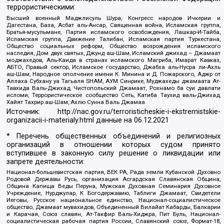
террористическими:
Высший военный Маджлисуль Шура, Конгресс народов Ичкерии и
Дагестана, База, Асбат аль-Ансар, Священная война, Исламская группа,
Братья-мусульмане, Партия исламского освобождения, Лашкар-И-Тайба,
Исламская группа, Движение Талибан, Исламская партия Туркестана,
Общество социальных реформ, Общество возрождения исламского
наследия, Дом двух святых, Джунд аш-Шам, Исламский джихад – Джамаат
моджахедов, Аль-Каида в странах исламского Магриба, Имарат Кавказ,
АБТО, Правый сектор, Исламское государство, Джабха аль-Нусра ли-Ахль
аш-Шам, Народное ополчение имени К. Минина и Д. Пожарского, Аджр от
Аллаха Субхану уа Тагьаля SHAM, АУМ Синрике, Муджахеды джамаата Ат-
Тавхида Валь-Джихад, Чистопольский Джамаат, Рохнамо ба суи давлати
исломи, Террористическое сообщество Сеть, Катиба Таухид валь-Джихад,
Хайят Тахрир аш-Шам, Ахлю Сунна Валь Джамаа
Источник:
http://nac.gov.ru/terroristicheskie-i-ekstremistskie-
organizacii-i-materialy.html
данные на
06.12.2021
* Перечень общественных объединений и религиозных
организаций в отношении которых судом принято
вступившее в законную силу решение о ликвидации или
запрете деятельности:
Национал-большевистская партия, ВЕК РА, Рада земли Кубанской Духовно
Родовой Державы Русь, организация Асгардская Славянская Община,
Община Капища Веды Перуна, Мужская Духовная Семинария Духовное
Учреждение, Нурджулар, К Богодержавию, Таблиги Джамаат, Свидетели
Иеговы, Русское национальное единство, Национал-социалистическое
общество, Джамаат мувахидов, Объединенный Вилайат Кабарды, Балкарии
и Карачая, Союз славян, Ат-Такфир Валь-Хиджра, Пит Буль, Национал-
социалистическая рабочая партия России, Славянский союз, Формат-18,