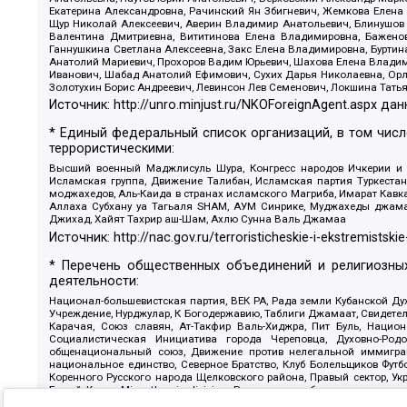
Екатерина Александровна, Рачинский Ян Збигневич, Жемкова Елена 
Щур Николай Алексеевич, Аверин Владимир Анатольевич, Блинушов 
Валентина Дмитриевна, Вититинова Елена Владимировна, Баженов
Ганнушкина Светлана Алексеевна, Закс Елена Владимировна, Буртин
Анатолий Мариевич, Прохоров Вадим Юрьевич, Шахова Елена Владими
Иванович, Шабад Анатолий Ефимович, Сухих Дарья Николаевна, Орл
Золотухин Борис Андреевич, Левинсон Лев Семенович, Локшина Тать
Источник:
http://unro.minjust.ru/NKOForeignAgent.aspx
дан
* Единый федеральный список организаций, в том чис
террористическими:
Высший военный Маджлисуль Шура, Конгресс народов Ичкерии и Да
Исламская группа, Движение Талибан, Исламская партия Туркест
моджахедов, Аль-Каида в странах исламского Магриба, Имарат Кавка
Аллаха Субхану уа Тагьаля SHAM, АУМ Синрике, Муджахеды джамаа
Джихад, Хайят Тахрир аш-Шам, Ахлю Сунна Валь Джамаа
Источник:
http://nac.gov.ru/terroristicheskie-i-ekstremistskie
* Перечень общественных объединений и религиозных
деятельности:
Национал-большевистская партия, ВЕК РА, Рада земли Кубанской 
Учреждение, Нурджулар, К Богодержавию, Таблиги Джамаат, Свидете
Карачая, Союз славян, Ат-Такфир Валь-Хиджра, Пит Буль, Нацио
Социалистическая Инициатива города Череповца, Духовно-Родо
общенациональный союз, Движение против нелегальной иммиграц
национальное единство, Северное Братство, Клуб Болельщиков Фу
Коренного Русского народа Щелковского района, Правый сектор, Ук
Белый Крест, Misanthropic division, Религиозное объединение пос
Атака, Мечеть Мирмамеда, Община Коренного Русского народа г