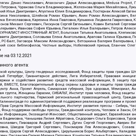
ягин Денис Николаевич, Апахончич Дарья Александровна, Medusa Project, П
етровна, Чуракова Ольга Владимировна, Железнова Мария Михайловна, Лукьян
й Илья Дмитриевич, Апухтина Юлия Владимировна, Постернак Алексей Евгеньев
рина Николаевна, Шлейнов Роман Юрьевич, Анин Роман Александрович, Вел
оника Вячеславовна, Карезина Инна Павловна, Кузьмина Людмила Гавриловна
ов Михаил Сергеевич, Пискунов Сергей Евгеньевич, Ковин Виталий Сергеевич
алерьевич, Иванова София Юрьевна, Пигалкин Илья Валерьевич, Петров Алексе
а, ЖУРНАЛИСТ-ИНОСТРАННЫЙ АГЕНТ, Вольтская Татьяна Анатольевна, Клепиков
авета Дмитриевна, Соловьева Елена Анатольевна, Арапова Галина Юрьевна, П
иа, РС-Балт, Заговора Максим Александрович, Ветошкина Валерия Валерьевна
ский союз библиофилов, Честные выборы, Нобелевский призыв, Еланчик Олег
а
е на
03.12.2021
нного агента:
ой культуры, Центр гендерных исследований, Фонд защиты прав граждан Шта
 Петербург, Гуманитарное действие, Лига Избирателей, Правовая инициат
держки и содействия развитию средств массовой информации, В защиту п
ий, ВМЕСТЕ, Благотворительный фонд охраны здоровья и защиты прав граж
, центр Анна, Проект Апрель, Самарская губерния, Эра здоровья, Мемориал,
я группа, Женщины Евразии, СИБАЛЬТ, Институт прав человека, Фонд защиты 
льного партнерства, Пермский региональный правозащитный центр, Граждан
лининграде по административной поддержке реализации программ и проекто
 Прав Средств Массовой Информации, Институт развития прессы - Сибирь, Ча
, Фонд поддержки свободы прессы, Гражданский контроль, Человек и Закон, 
оды Информации, Экозащита!-Женсовет, Общественный вердикт, Евразийская а
 Вадимовна, Чанышева Лилия Айратовна, Сидорович Ольга Борисовна, Туровс
олаевич, Пивоваров Андрей Сергеевич, Дугин Сергей Георгиевич, Аверин В
вна, Шведов Григорий Сергеевич, Пономарев Лев Александрович, Созаев
евна, Щаров Сергей Алексадрович, Цирульников Борис Альбертович, Халидо
ович, Пислакова-Паркер Марина Петровна, Кочеткова Татьяна Владимировна, Ч