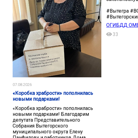
#Вытегра #В
#Вытегорски
ОГИБДД ОМВД
33
07.08.2026
«Коробка храбрости» пополнилась
новыми подарками!
«Коробка храбрости» пополнилась
новыми подарками! Благодарим
депутата Представительного
Собрания Вытегорского
муниципального округа Елену
Панфилову и работников Дома