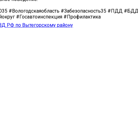
О35 #Вологодскаяобласть #Забезопасность35 #ПДД #БД
йокруг #Госавтоинспекция #Профилактика
 РФ по Вытегорскому району