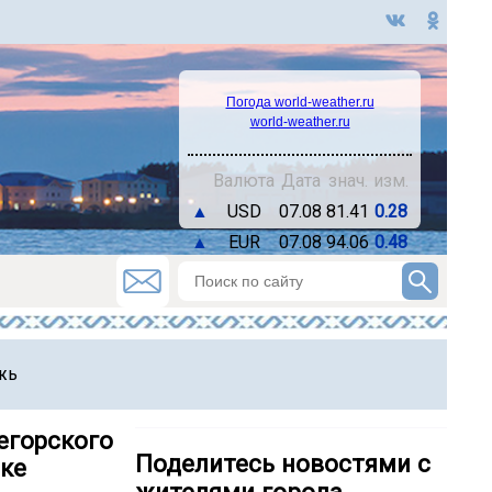
Погода world-weather.ru
world-weather.ru
Валюта
Дата
знач.
изм.
▲
USD
07.08
81.41
0.28
▲
EUR
07.08
94.06
0.48
жь
егорского
Поделитесь новостями с
ике
жителями города