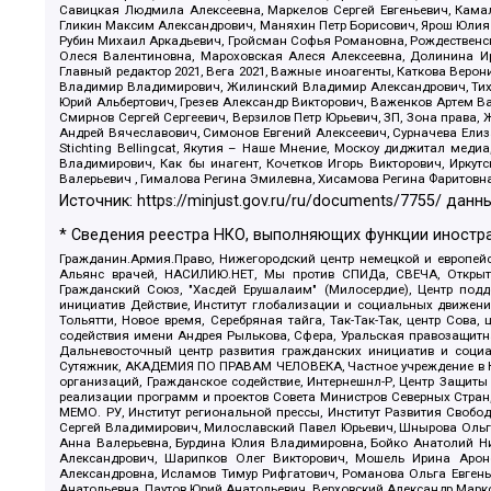
Савицкая Людмила Алексеевна, Маркелов Сергей Евгеньевич, Камал
Гликин Максим Александрович, Маняхин Петр Борисович, Ярош Юлия П
Рубин Михаил Аркадьевич, Гройсман Софья Романовна, Рождественски
Олеся Валентиновна, Мароховская Алеся Алексеевна, Долинина И
Главный редактор 2021, Вега 2021, Важные иноагенты, Каткова Вер
Владимир Владимирович, Жилинский Владимир Александрович, Тихон
Юрий Альбертович, Грезев Александр Викторович, Важенков Артем В
Смирнов Сергей Сергеевич, Верзилов Петр Юрьевич, ЗП, Зона прав
Андрей Вячеславович, Симонов Евгений Алексеевич, Сурначева Елиз
Stichting Bellingcat, Якутия – Наше Мнение, Москоу диджитал мед
Владимирович, Как бы инагент, Кочетков Игорь Викторович, Иркут
Валерьевич , Гималова Регина Эмилевна, Хисамова Регина Фаритовн
Источник:
https://minjust.gov.ru/ru/documents/7755/
данны
* Сведения реестра НКО, выполняющих функции иностра
Гражданин.Армия.Право, Нижегородский центр немецкой и европейск
Альянс врачей, НАСИЛИЮ.НЕТ, Мы против СПИДа, СВЕЧА, Открытый
Гражданский Союз, "Хасдей Ерушалаим" (Милосердие), Центр под
инициатив Действие, Институт глобализации и социальных движен
Тольятти, Новое время, Серебряная тайга, Так-Так-Так, центр Сова
содействия имени Андрея Рылькова, Сфера, Уральская правозащитна
Дальневосточный центр развития гражданских инициатив и социа
Сутяжник, АКАДЕМИЯ ПО ПРАВАМ ЧЕЛОВЕКА, Частное учреждение в Ка
организаций, Гражданское содействие, Интернешнл-Р, Центр Защиты
реализации программ и проектов Совета Министров Северных Стран
МЕМО. РУ, Институт региональной прессы, Институт Развития Своб
Сергей Владимирович, Милославский Павел Юрьевич, Шнырова Ольга
Анна Валерьевна, Бурдина Юлия Владимировна, Бойко Анатолий Ник
Александрович, Шарипков Олег Викторович, Мошель Ирина Ароно
Александровна, Исламов Тимур Рифгатович, Романова Ольга Евгень
Анатольевна, Паутов Юрий Анатольевич, Верховский Александр Марк