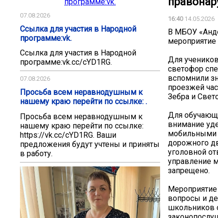
правонар
07.08.2026
16:40
14.05.2026
Ссылка для участия в Народной
В МБОУ «Анд
программе:vk.
мероприятие
Ссылка для участия в Народной
Для учеников
программе:vk.cc/cYD1RG.
светофор спе
вспомнили зн
07.08.2026
проезжей час
Просьба всем неравнодушным к
Зебра и Свет
нашему краю перейти по ссылке: .
Для обучающи
Просьба всем неравнодушным к
внимание уд
нашему краю перейти по ссылке:
мобильными с
https://vk.cc/cYD1RG. Ваши
дорожного дв
предложения будут учтены и приняты
уголовной от
в работу.
управление м
запрещено.
Мероприятие 
вопросы и де
школьников о
законопослу