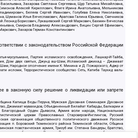
 Васильевна, Захарова Светлана Сергеевна, Щур Татьяна Михайловна,
 Симонов Алексей Кириллович, Флиге Ирина Анатольевна, Мельникова
адимирович, Беляев Сергей Иванович, Голубева Елена Николаевна,
вна, Шуманов Илья Вячеславович, Арапова Галина Юрьевна, Свечников
ий Леонид Борисович, Лукашевский Сергей Маркович, Бахмин Вячеслав
геньевна, Смирнов Владимир Александрович, Вицин Сергей Ефимович,
 Маркович, Захаров Герман Константинович
оответствии с законодательством Российской Федерации
тья-мусульмане, Партия исламского освобождения, Лашкар-И-Тайба,
дия, Дом двух святых, Джунд аш-Шам, Исламский джихад – Джамаат
ш-Шам, Народное ополчение имени К. Минина и Д. Пожарского, Аджр от
и исломи, Террористическое сообщество Сеть, Катиба Таухид валь-
е в законную силу решение о ликвидации или запрете
 Община Капища Веды Перуна, Мужская Духовная Семинария Духовное
ство, Джамаат мувахидов, Объединенный Вилайат Кабарды, Балкарии и
18, Благородный Орден Дьявола, Армия воли народа, Национальная
истической церкви Православных Староверов-Инглингов, Русский
ская организация общественного политического движения Русское
изация п. Боровский Тюменского района Тюменской области, Община
инская повстанческая армия, Тризуб им. Степана Бандеры, Братство,
олитическое объединение Русские, Русское национальное объединение
ЙС, О противодействии экстремистской деятельности, РЕВТАТПОД,