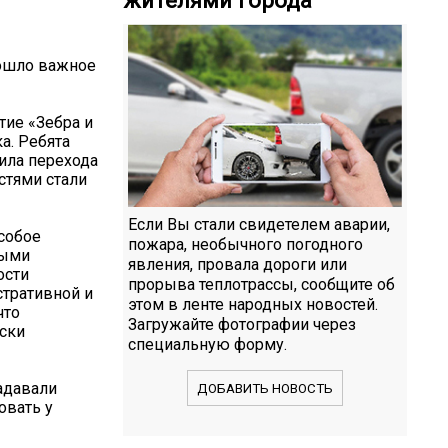
ошло важное
тие «Зебра и
а. Ребята
ила перехода
стями стали
Если Вы стали свидетелем аварии,
собое
пожара, необычного погодного
ными
явления, провала дороги или
ости
прорыва теплотрассы, сообщите об
тративной и
этом в ленте народных новостей.
что
Загружайте фотографии через
ски
специальную форму.
адавали
ДОБАВИТЬ НОВОСТЬ
овать у