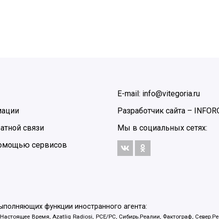
E-mail: info@vitegoria.ru
мации
Разработчик сайта –
INFOR
атной связи
Мы в социальных сетях:
 помощью сервисов
выполняющих функции иностранного агента:
 Настоящее Время, Azatliq Radiosi, PCE/PC, Сибирь.Реалии, Фактограф, Север