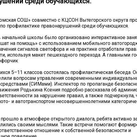
ушений среди обучающихся.
омская СОШ» совместно с КЦСОН Вытегорского округа пр
 по профилактике правонарушений среди обучающихся.
 начальной школы было организовано интерактивное заня
шат на помощь» с использованием мобильного автогородк
ачения сигналов светофора и на практике отработали прав
ти, используя макет пешеходного перехода. А главными го
офорчик️
хся 5–11 классов состоялась профилактическая беседа. О
елили вопросам управления современными индивидуаль
редствами (СИМами). Инспектор по пропаганде безопасн
ижения Родькина Ксения подробно рассказала об админис
ветственности за нарушение правил, а также подчеркнула, 
ото- и автотранспортом несовершеннолетними категориче
прошло в атмосфере открытого диалога, ребята активно з
лились своими мыслями. Такие встречи помогают формир
тветственное отношение к собственной безопасности и
шное поведение.