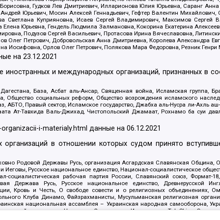
Борисовна, Гудков Лев Дмитриевич, Илларионова Юлия Юрьевна, Саранг Анна
Андрей Юрьевич, Мосин Алексей Геннадьевич, Гефтер Валентин Михайлович,
а Светлана Куприяновна, Исаев Сергей Владимирович, Максимов Сергей Вл
а Елена Юрьевна, Гендель Людмила Залмановна, Кокорина Екатерина Алексее
ровна, Подузов Сергей Васильевич, Протасова Ирина Вячеславовна, Литинск
ов Олег Петрович, Добровольская Анна Дмитриевна, Королева Александра Ев
яна Иосифовна, Орлов Олег Петрович, Полякова Мара Федоровна, Резник Генри
ные на
23.12.2021
ле иностранных и международных организаций, признанных в с
гестана, База, Асбат аль-Ансар, Священная война, Исламская группа, Бра
ана, Общество социальных реформ, Общество возрождения исламского насле
з, АБТО, Правый сектор, Исламское государство, Джабха аль-Нусра ли-Ахль а
та Ат-Тавхида Валь-Джихад, Чистопольский Джамаат, Рохнамо ба суи давлат
-organizacii-i-materialy.html
данные на
06.12.2021
 организаций в отношении которых судом принято вступивше
Духовно Родовой Державы Русь, организация Асгардская Славянская Община,
ли Иеговы, Русское национальное единство, Национал-социалистическое обще
нал-социалистическая рабочая партия России, Славянский союз, Формат-
вая Держава Русь, Русское национальное единство, Древнерусской Ингл
ии, Кровь и Честь, О свободе совести и о религиозных объединениях, Ом
тбольного Клуба Динамо, Файзрахманисты, Мусульманская религиозная орган
раинская национальная ассамблея – Украинская народная самооборона, Укра
ледователей инглиизма, Народная Социальная Инициатива, TulaSkins, Этноп
. Астрахани, ВОЛЯ, Меджлис крымскотатарского народа, Рубеж Севера, ТО