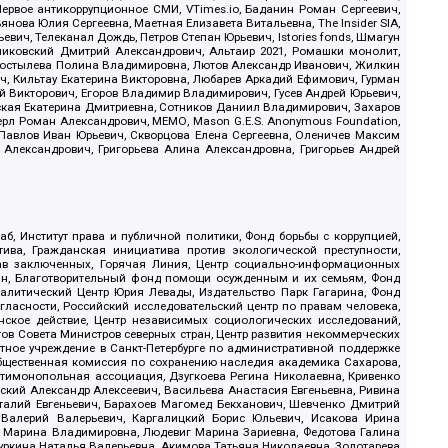
ервое антикоррупционное СМИ, VTimes.io, Баданин Роман Сергеевич,
ова Юлия Сергеевна, Маетная Елизавета Витальевна, The Insider SIA,
ич, Телеканал Дождь, Петров Степан Юрьевич, Istories fonds, Шмагун
иковский Дмитрий Александрович, Альтаир 2021, Ромашки монолит,
, Костылева Полина Владимировна, Лютов Александр Иванович, Жилкин
, Кильтау Екатерина Викторовна, Любарев Аркадий Ефимович, Гурман
й Викторович, Егоров Владимир Владимирович, Гусев Андрей Юрьевич,
ская Екатерина Дмитриевна, Сотников Даниил Владимирович, Захаров
ерл Роман Александрович, МЕМО, Mason G.E.S. Anonymous Foundation,
, Павлов Иван Юрьевич, Скворцова Елена Сергеевна, Оленичев Максим
 Александрович, Григорьева Алина Александровна, Григорьев Андрей
б, Институт права и публичной политики, Фонд борьбы с коррупцией,
ива, Гражданская инициатива против экологической преступности,
рав заключенных, Горячая Линия, Центр социально-информационных
дан, Благотворительный фонд помощи осужденным и их семьям, Фонд
 Аналитический Центр Юрия Левады, Издательство Парк Гагарина, Фонд
гласности, Российский исследовательский центр по правам человека,
ское действие, Центр независимых социологических исследований,
в Совета Министров северных стран, Центр развития некоммерческих
стное учреждение в Санкт-Петербурге по административной поддержке
Общественная комиссия по сохранению наследия академика Сахарова,
нтимонопольная ассоциация, Дзугкоева Регина Николаевна, Кривенко
кий Александр Алексеевич, Васильева Анастасия Евгеньевна, Ривина
италий Евгеньевич, Барахоев Магомед Бекханович, Шевченко Дмитрий
 Валерий Валерьевич, Каргалицкий Борис Юльевич, Исакова Ирина
ва Марина Владимировна, Людевиг Марина Зариевна, Федотова Галина
уркина Наталья Валерьевна, Акимова Татьяна Николаевна, Золотарева