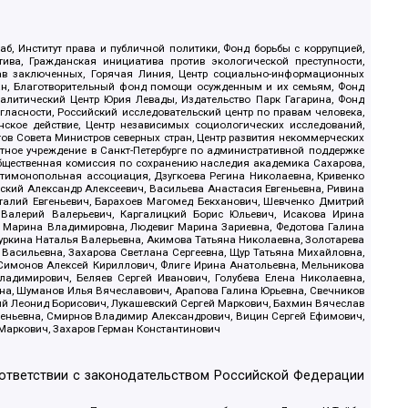
б, Институт права и публичной политики, Фонд борьбы с коррупцией,
ива, Гражданская инициатива против экологической преступности,
рав заключенных, Горячая Линия, Центр социально-информационных
дан, Благотворительный фонд помощи осужденным и их семьям, Фонд
 Аналитический Центр Юрия Левады, Издательство Парк Гагарина, Фонд
гласности, Российский исследовательский центр по правам человека,
ское действие, Центр независимых социологических исследований,
в Совета Министров северных стран, Центр развития некоммерческих
стное учреждение в Санкт-Петербурге по административной поддержке
Общественная комиссия по сохранению наследия академика Сахарова,
нтимонопольная ассоциация, Дзугкоева Регина Николаевна, Кривенко
кий Александр Алексеевич, Васильева Анастасия Евгеньевна, Ривина
италий Евгеньевич, Барахоев Магомед Бекханович, Шевченко Дмитрий
 Валерий Валерьевич, Каргалицкий Борис Юльевич, Исакова Ирина
ва Марина Владимировна, Людевиг Марина Зариевна, Федотова Галина
уркина Наталья Валерьевна, Акимова Татьяна Николаевна, Золотарева
 Васильевна, Захарова Светлана Сергеевна, Щур Татьяна Михайловна,
 Симонов Алексей Кириллович, Флиге Ирина Анатольевна, Мельникова
адимирович, Беляев Сергей Иванович, Голубева Елена Николаевна,
вна, Шуманов Илья Вячеславович, Арапова Галина Юрьевна, Свечников
ий Леонид Борисович, Лукашевский Сергей Маркович, Бахмин Вячеслав
геньевна, Смирнов Владимир Александрович, Вицин Сергей Ефимович,
 Маркович, Захаров Герман Константинович
оответствии с законодательством Российской Федерации