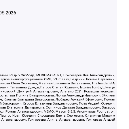
OS
2026
.Реалии, Радио Свобода, MEDIUM-ORIENT, Пономарев Лев Александрович,
ервое антикоррупционное СМИ, VTimes.io, Баданин Роман Сергеевич,
ова Юлия Сергеевна, Маетная Елизавета Витальевна, The Insider SIA,
ич, Телеканал Дождь, Петров Степан Юрьевич, Istories fonds, Шмагун
иковский Дмитрий Александрович, Альтаир 2021, Ромашки монолит,
, Костылева Полина Владимировна, Лютов Александр Иванович, Жилкин
, Кильтау Екатерина Викторовна, Любарев Аркадий Ефимович, Гурман
й Викторович, Егоров Владимир Владимирович, Гусев Андрей Юрьевич,
ская Екатерина Дмитриевна, Сотников Даниил Владимирович, Захаров
ерл Роман Александрович, МЕМО, Mason G.E.S. Anonymous Foundation,
, Павлов Иван Юрьевич, Скворцова Елена Сергеевна, Оленичев Максим
 Александрович, Григорьева Алина Александровна, Григорьев Андрей