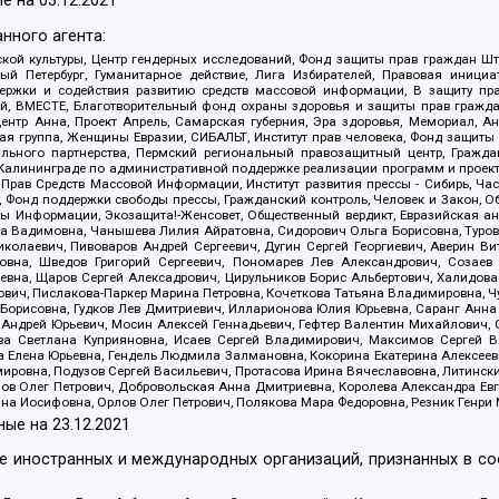
е на
03.12.2021
нного агента:
ой культуры, Центр гендерных исследований, Фонд защиты прав граждан Шта
 Петербург, Гуманитарное действие, Лига Избирателей, Правовая инициат
держки и содействия развитию средств массовой информации, В защиту п
ий, ВМЕСТЕ, Благотворительный фонд охраны здоровья и защиты прав граж
, центр Анна, Проект Апрель, Самарская губерния, Эра здоровья, Мемориал,
я группа, Женщины Евразии, СИБАЛЬТ, Институт прав человека, Фонд защиты 
льного партнерства, Пермский региональный правозащитный центр, Граждан
лининграде по административной поддержке реализации программ и проекто
 Прав Средств Массовой Информации, Институт развития прессы - Сибирь, Ча
, Фонд поддержки свободы прессы, Гражданский контроль, Человек и Закон, 
оды Информации, Экозащита!-Женсовет, Общественный вердикт, Евразийская а
 Вадимовна, Чанышева Лилия Айратовна, Сидорович Ольга Борисовна, Туровс
олаевич, Пивоваров Андрей Сергеевич, Дугин Сергей Георгиевич, Аверин В
вна, Шведов Григорий Сергеевич, Пономарев Лев Александрович, Созаев
евна, Щаров Сергей Алексадрович, Цирульников Борис Альбертович, Халидо
ович, Пислакова-Паркер Марина Петровна, Кочеткова Татьяна Владимировна, Ч
Борисовна, Гудков Лев Дмитриевич, Илларионова Юлия Юрьевна, Саранг Анна
Андрей Юрьевич, Мосин Алексей Геннадьевич, Гефтер Валентин Михайлович,
а Светлана Куприяновна, Исаев Сергей Владимирович, Максимов Сергей Вл
а Елена Юрьевна, Гендель Людмила Залмановна, Кокорина Екатерина Алексее
ровна, Подузов Сергей Васильевич, Протасова Ирина Вячеславовна, Литинск
ов Олег Петрович, Добровольская Анна Дмитриевна, Королева Александра Ев
яна Иосифовна, Орлов Олег Петрович, Полякова Мара Федоровна, Резник Генри
ные на
23.12.2021
ле иностранных и международных организаций, признанных в с