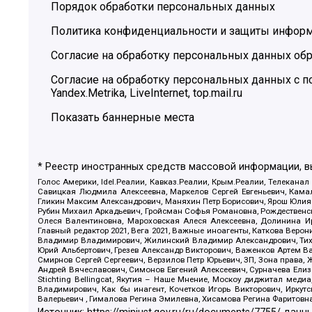
Порядок обработки персональных данных
Политика конфиденциальности и защиты инфор
Согласие на обработку персональных данных обр
Согласие на обработку персональных данных с
Yandex.Metrika, LiveInternet, top.mail.ru
Показать баннерные места
* Реестр иностранных средств массовой информации, 
Голос Америки, Idel.Реалии, Кавказ.Реалии, Крым.Реалии, Телеканал
Савицкая Людмила Алексеевна, Маркелов Сергей Евгеньевич, Камал
Гликин Максим Александрович, Маняхин Петр Борисович, Ярош Юлия П
Рубин Михаил Аркадьевич, Гройсман Софья Романовна, Рождественски
Олеся Валентиновна, Мароховская Алеся Алексеевна, Долинина И
Главный редактор 2021, Вега 2021, Важные иноагенты, Каткова Вер
Владимир Владимирович, Жилинский Владимир Александрович, Тихон
Юрий Альбертович, Грезев Александр Викторович, Важенков Артем В
Смирнов Сергей Сергеевич, Верзилов Петр Юрьевич, ЗП, Зона прав
Андрей Вячеславович, Симонов Евгений Алексеевич, Сурначева Елиз
Stichting Bellingcat, Якутия – Наше Мнение, Москоу диджитал мед
Владимирович, Как бы инагент, Кочетков Игорь Викторович, Иркут
Валерьевич , Гималова Регина Эмилевна, Хисамова Регина Фаритовн