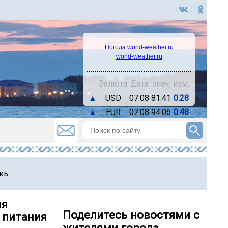
Погода world-weather.ru
world-weather.ru
Валюта
Дата
знач.
изм.
▲
USD
07.08
81.41
0.28
▲
EUR
07.08
94.06
0.48
жь
ия
Поделитесь новостями с
 питания
жителями города