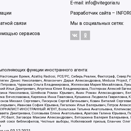
E-mail: info@vitegoria.ru
мации
Разработчик сайта –
INFOR
атной связи
Мы в социальных сетях:
 помощью сервисов
выполняющих функции иностранного агента:
 Настоящее Время, Azatliq Radiosi, PCE/PC, Сибирь.Реалии, Фактограф, Север
ягин Денис Николаевич, Апахончич Дарья Александровна, Medusa Project, П
етровна, Чуракова Ольга Владимировна, Железнова Мария Михайловна, Лукьян
й Илья Дмитриевич, Апухтина Юлия Владимировна, Постернак Алексей Евгеньев
рина Николаевна, Шлейнов Роман Юрьевич, Анин Роман Александрович, Вел
оника Вячеславовна, Карезина Инна Павловна, Кузьмина Людмила Гавриловна
ов Михаил Сергеевич, Пискунов Сергей Евгеньевич, Ковин Виталий Сергеевич
алерьевич, Иванова София Юрьевна, Пигалкин Илья Валерьевич, Петров Алексе
а, ЖУРНАЛИСТ-ИНОСТРАННЫЙ АГЕНТ, Вольтская Татьяна Анатольевна, Клепиков
авета Дмитриевна, Соловьева Елена Анатольевна, Арапова Галина Юрьевна, П
иа, РС-Балт, Заговора Максим Александрович, Ветошкина Валерия Валерьевна
ский союз библиофилов, Честные выборы, Нобелевский призыв, Еланчик Олег
а