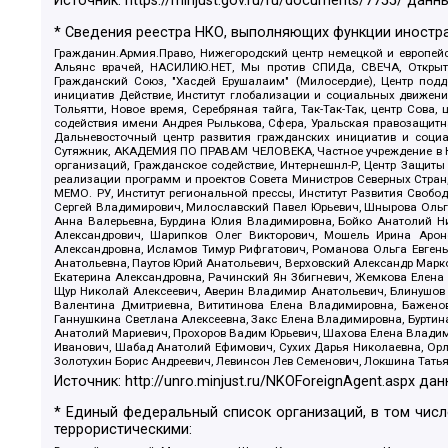
Источник:
https://minjust.gov.ru/ru/documents/7755/
данны
* Сведения реестра НКО, выполняющих функции иностра
Гражданин.Армия.Право, Нижегородский центр немецкой и европейск
Альянс врачей, НАСИЛИЮ.НЕТ, Мы против СПИДа, СВЕЧА, Открытый
Гражданский Союз, "Хасдей Ерушалаим" (Милосердие), Центр под
инициатив Действие, Институт глобализации и социальных движен
Тольятти, Новое время, Серебряная тайга, Так-Так-Так, центр Сова
содействия имени Андрея Рылькова, Сфера, Уральская правозащитна
Дальневосточный центр развития гражданских инициатив и социа
Сутяжник, АКАДЕМИЯ ПО ПРАВАМ ЧЕЛОВЕКА, Частное учреждение в Ка
организаций, Гражданское содействие, Интернешнл-Р, Центр Защиты
реализации программ и проектов Совета Министров Северных Стран
МЕМО. РУ, Институт региональной прессы, Институт Развития Своб
Сергей Владимирович, Милославский Павел Юрьевич, Шнырова Ольга
Анна Валерьевна, Бурдина Юлия Владимировна, Бойко Анатолий Ник
Александрович, Шарипков Олег Викторович, Мошель Ирина Ароно
Александровна, Исламов Тимур Рифгатович, Романова Ольга Евгень
Анатольевна, Паутов Юрий Анатольевич, Верховский Александр Марк
Екатерина Александровна, Рачинский Ян Збигневич, Жемкова Елена 
Щур Николай Алексеевич, Аверин Владимир Анатольевич, Блинушов 
Валентина Дмитриевна, Вититинова Елена Владимировна, Баженов
Ганнушкина Светлана Алексеевна, Закс Елена Владимировна, Буртин
Анатолий Мариевич, Прохоров Вадим Юрьевич, Шахова Елена Владими
Иванович, Шабад Анатолий Ефимович, Сухих Дарья Николаевна, Орл
Золотухин Борис Андреевич, Левинсон Лев Семенович, Локшина Тать
Источник:
http://unro.minjust.ru/NKOForeignAgent.aspx
дан
* Единый федеральный список организаций, в том чис
террористическими: