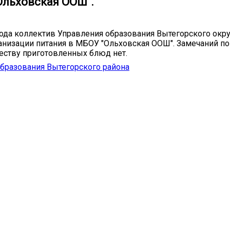
Ольховская ООШ".
года коллектив Управления образования Вытегорского окр
анизации питания в МБОУ "Ольховская ООШ". Замечаний по
честву приготовленных блюд нет.
бразования Вытегорского района