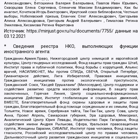
Александрович, Ветошкина Валерия Валерьевна, Павлов Иван Юрьевич,
Скворцова Елена Сергеевна, Оленичев Максим Владимирович, Как бы
инагент, Кочетков Игорь Викторович, Иркутский союз библиофилов, Честные
выборы, Нобелевский призыв, Еланчик Олег Александрович, Григорьева
Алина Александровна, Григорьев Андрей Валерьевич , Гималова Регина
Эмилевна, Хисамова Регина Фаритовна
Источник:
https://minjust.gov.ru/ru/documents/7755/
данные на
03.12.2021
* Сведения реестра НКО, выполняющих функции
иностранного агента:
Гражданин.Армия.Право, Нижегородский центр немецкой и европейской
культуры, Центр гендерных исследований, Фонд защиты прав граждан Штаб,
Институт права и публичной политики, Фонд борьбы с коррупцией, Альянс
врачей, НАСИЛИЮ.НЕТ, Мы против СПИДа, СВЕЧА, Открытый Петербург,
Гуманитарное действие, Лига Избирателей, Правовая инициатива,
Гражданская инициатива против экологической преступности,
Гражданский Союз, "Хасдей Ерушалаим" (Милосердие), Центр поддержки и
содействия развитию средств массовой информации, В защиту прав
заключенных, Горячая Линия, Центр социально-информационных
инициатив Действие, Институт глобализации и социальных движений,
ВМЕСТЕ, Благотворительный фонд охраны здоровья и защиты прав
граждан, Благотворительный фонд помощи осужденным и их семьям, Фонд
Тольятти, Новое время, Серебряная тайга, Так-Так-Так, центр Сова, центр
Анна, Проект Апрель, Самарская губерния, Эра здоровья, Мемориал,
Аналитический Центр Юрия Левады, Издательство Парк Гагарина, Фонд
содействия имени Андрея Рылькова, Сфера, Уральская правозащитная
группа, Женщины Евразии, СИБАЛЬТ, Институт прав человека, Фонд защиты
гласности, Российский исследовательский центр по правам человека,
Дальневосточный центр развития гражданских инициатив и социального