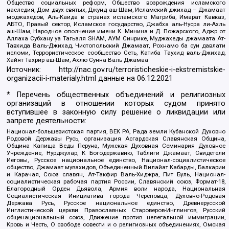
Общество социальных реформ, Общество возрождения исламского
наследия, Дом двух святых, Джунд аш-Шам, Исламский джихад – Джамаат
моджахедов, Аль-Каида в странах исламского Магриба, Имарат Кавказ,
АБТО, Правый сектор, Исламское государство, Джабха аль-Нусра ли-Ахль
аш-Шам, Народное ополчение имени К. Минина и Д. Пожарского, Аджр от
Аллаха Субхану уа Тагьаля SHAM, АУМ Синрике, Муджахеды джамаата Ат-
Тавхида Валь-Джихад, Чистопольский Джамаат, Рохнамо ба суи давлати
исломи, Террористическое сообщество Сеть, Катиба Таухид валь-Джихад,
Хайят Тахрир аш-Шам, Ахлю Сунна Валь Джамаа
Источник:
http://nac.gov.ru/terroristicheskie-i-ekstremistskie-
organizacii-i-materialy.html
данные на
06.12.2021
* Перечень общественных объединений и религиозных
организаций в отношении которых судом принято
вступившее в законную силу решение о ликвидации или
запрете деятельности:
Национал-большевистская партия, ВЕК РА, Рада земли Кубанской Духовно
Родовой Державы Русь, организация Асгардская Славянская Община,
Община Капища Веды Перуна, Мужская Духовная Семинария Духовное
Учреждение, Нурджулар, К Богодержавию, Таблиги Джамаат, Свидетели
Иеговы, Русское национальное единство, Национал-социалистическое
общество, Джамаат мувахидов, Объединенный Вилайат Кабарды, Балкарии
и Карачая, Союз славян, Ат-Такфир Валь-Хиджра, Пит Буль, Национал-
социалистическая рабочая партия России, Славянский союз, Формат-18,
Благородный Орден Дьявола, Армия воли народа, Национальная
Социалистическая Инициатива города Череповца, Духовно-Родовая
Держава Русь, Русское национальное единство, Древнерусской
Инглистической церкви Православных Староверов-Инглингов, Русский
общенациональный союз, Движение против нелегальной иммиграции,
Кровь и Честь, О свободе совести и о религиозных объединениях, Омская