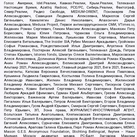
Голос Америки, Idel.Реалии, Кавказ.Реалии, Крым.Реалии, Телеканал
Настоящее Время, Azatliq Radiosi, PCE/PC, Сибирь.Реалии, Фактограф,
Север.Реалии, Радио Свобода, MEDIUM-ORIENT, Пономарев Лев
Александрович, Савицкая Людмила Алексеевна, Маркелов Сергей
Евгеньевич, Камалягин Денис Николаевич, Апахончич Дарья
Александровна, Medusa Project, Первое антикоррупционное СМИ, VTimes.io,
Баданин Роман Сергеевич, Гликин Максим Александрович, Маняхин Петр
Борисович, Ярош Юлия Петровна, Чуракова Ольга Владимировна,
Железнова Мария Михайловна, Лукьянова Юлия Сергеевна, Маетная
Елизавета Витальевна, The Insider SIA, Рубин Михаил Аркадьевич, Гройсман
Софья Романовна, Рождественский Илья Дмитриевич, Апухтина Юлия
Владимировна, Постернак Алексей Евгеньевич, Телеканал Дождь, Петров
Степан Юрьевич, Istories fonds, Шмагун Олеся Валентиновна, Мароховская
Алеся Алексеевна, Долинина Ирина Николаевна, Шлейнов Роман Юрьевич,
Анин Роман Александрович, Великовский Дмитрий Александрович,
Альтаир 2021, Ромашки монолит, Главный редактор 2021, Вега 2021, Важные
иноагенты, Каткова Вероника Вячеславовна, Карезина Инна Павловна,
Кузьмина Людмила Гавриловна, Костылева Полина Владимировна, Лютов
Александр Иванович, Жилкин Владимир Владимирович, Жилинский
Владимир Александрович, Тихонов Михаил Сергеевич, Пискунов Сергей
Евгеньевич, Ковин Виталий Сергеевич, Кильтау Екатерина Викторовна,
Любарев Аркадий Ефимович, Гурман Юрий Альбертович, Грезев Александр
Викторович, Важенков Артем Валерьевич, Иванова София Юрьевна,
Пигалкин Илья Валерьевич, Петров Алексей Викторович, Егоров Владимир
Владимирович, Гусев Андрей Юрьевич, Смирнов Сергей Сергеевич, Верзилов
Петр Юрьевич, ЗП, Зона права, ЖУРНАЛИСТ-ИНОСТРАННЫЙ АГЕНТ,
Вольтская Татьяна Анатольевна, Клепиковская Екатерина Дмитриевна,
Сотников Даниил Владимирович, Захаров Андрей Вячеславович, Симонов
Евгений Алексеевич, Сурначева Елизавета Дмитриевна, Соловьева Елена
Анатольевна, Арапова Галина Юрьевна, Перл Роман Александрович, МЕМО,
Mason G.E.S. Anonymous Foundation, Stichting Bellingcat, Якутия – Наше
Мнение, Москоу диджитал медиа, РС-Балт, Заговора Максим