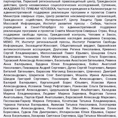
партнерства, Пермский региональный правозащитный центр, Гражданское
действие, Центр независимых социологических исследований, Сутяжник,
АКАДЕМИЯ ПО ПРАВАМ ЧЕЛОВЕКА, Частное учреждение в Калининграде по
административной поддержке реализации программ и проектов Совета
Министров северных стран, Центр развития некоммерческих организаций,
Гражданское содействие, Интернешнл-Р, Центр Защиты Прав Средств
Массовой Информации, Институт развития прессы - Сибирь, Частное
учреждение в Санкт-Петербурге по административной поддержке
реализации программ и проектов Совета Министров Северных Стран, Фонд
поддержки свободы прессы, Гражданский контроль, Человек и Закон,
Общественная комиссия по сохранению наследия академика Сахарова,
МЕМО. РУ, Институт региональной прессы, Институт Развития Свободы
Информации, Экозащита!-Женсовет, Общественный вердикт, Евразийская
антимонопольная ассоциация, Дзугкоева Регина Николаевна, Кривенко
Сергей Владимирович, Милославский Павел Юрьевич, Шнырова Ольга
Вадимовна, Чанышева Лилия Айратовна, Сидорович Ольга Борисовна,
Туровский Александр Алексеевич, Васильева Анастасия Евгеньевна, Ривина
Анна Валерьевна, Бурдина Юлия Владимировна, Бойко Анатолий
Николаевич, Пивоваров Андрей Сергеевич, Дугин Сергей Георгиевич, Аверин
Виталий Евгеньевич, Барахоев Магомед Бекханович, Шевченко Дмитрий
Александрович, Шарипков Олег Викторович, Мошель Ирина Ароновна,
Шведов Григорий Сергеевич, Пономарев Лев Александрович, Созаев
Валерий Валерьевич, Каргалицкий Борис Юльевич, Исакова Ирина
Александровна, Исламов Тимур Рифгатович, Романова Ольга Евгеньевна,
Щаров Сергей Алексадрович, Цирульников Борис Альбертович, Халидова
Марина Владимировна, Людевиг Марина Зариевна, Федотова Галина
Анатольевна, Паутов Юрий Анатольевич, Верховский Александр Маркович,
Пислакова-Паркер Марина Петровна, Кочеткова Татьяна Владимировна,
Чуркина Наталья Валерьевна, Акимова Татьяна Николаевна, Золотарева
Екатерина Александровна, Рачинский Ян Збигневич, Жемкова Елена
Борисовна, Гудков Лев Дмитриевич, Илларионова Юлия Юрьевна, Саранг
Анна Васильевна, Захарова Светлана Сергеевна, Щур Татьяна Михайловна,