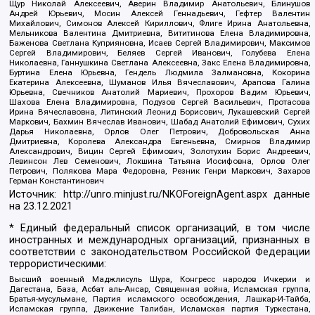
Щур Николай Алексеевич, Аверин Владимир Анатольевич, Блинушов
Андрей Юрьевич, Мосин Алексей Геннадьевич, Гефтер Валентин
Михайлович, Симонов Алексей Кириллович, Флиге Ирина Анатольевна,
Мельникова Валентина Дмитриевна, Вититинова Елена Владимировна,
Баженова Светлана Куприяновна, Исаев Сергей Владимирович, Максимов
Сергей Владимирович, Беляев Сергей Иванович, Голубева Елена
Николаевна, Ганнушкина Светлана Алексеевна, Закс Елена Владимировна,
Буртина Елена Юрьевна, Гендель Людмила Залмановна, Кокорина
Екатерина Алексеевна, Шуманов Илья Вячеславович, Арапова Галина
Юрьевна, Свечников Анатолий Мариевич, Прохоров Вадим Юрьевич,
Шахова Елена Владимировна, Подузов Сергей Васильевич, Протасова
Ирина Вячеславовна, Литинский Леонид Борисович, Лукашевский Сергей
Маркович, Бахмин Вячеслав Иванович, Шабад Анатолий Ефимович, Сухих
Дарья Николаевна, Орлов Олег Петрович, Добровольская Анна
Дмитриевна, Королева Александра Евгеньевна, Смирнов Владимир
Александрович, Вицин Сергей Ефимович, Золотухин Борис Андреевич,
Левинсон Лев Семенович, Локшина Татьяна Иосифовна, Орлов Олег
Петрович, Полякова Мара Федоровна, Резник Генри Маркович, Захаров
Герман Константинович
Источник:
http://unro.minjust.ru/NKOForeignAgent.aspx
данные
на
23.12.2021
* Единый федеральный список организаций, в том числе
иностранных и международных организаций, признанных в
соответствии с законодательством Российской Федерации
террористическими:
Высший военный Маджлисуль Шура, Конгресс народов Ичкерии и
Дагестана, База, Асбат аль-Ансар, Священная война, Исламская группа,
Братья-мусульмане, Партия исламского освобождения, Лашкар-И-Тайба,
Исламская группа, Движение Талибан, Исламская партия Туркестана,