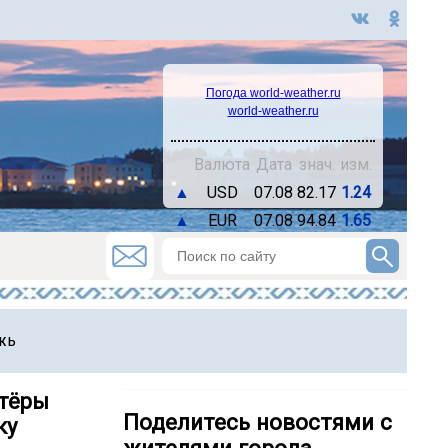
Погода world-weather.ru
world-weather.ru
Валюта
Дата
знач.
изм.
▲
USD
07.08
82.17
1.24
▲
EUR
07.08
94.84
1.65
жь
нтёры
Поделитесь новостями с
ку
жителями города