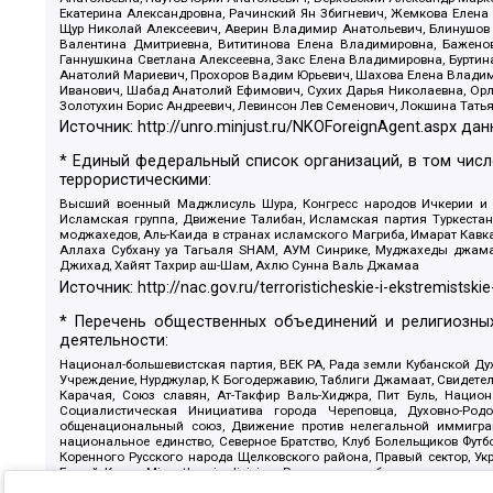
Екатерина Александровна, Рачинский Ян Збигневич, Жемкова Елена 
Щур Николай Алексеевич, Аверин Владимир Анатольевич, Блинушов 
Валентина Дмитриевна, Вититинова Елена Владимировна, Баженов
Ганнушкина Светлана Алексеевна, Закс Елена Владимировна, Буртин
Анатолий Мариевич, Прохоров Вадим Юрьевич, Шахова Елена Владими
Иванович, Шабад Анатолий Ефимович, Сухих Дарья Николаевна, Орл
Золотухин Борис Андреевич, Левинсон Лев Семенович, Локшина Тать
Источник:
http://unro.minjust.ru/NKOForeignAgent.aspx
дан
* Единый федеральный список организаций, в том чис
террористическими:
Высший военный Маджлисуль Шура, Конгресс народов Ичкерии и Да
Исламская группа, Движение Талибан, Исламская партия Туркест
моджахедов, Аль-Каида в странах исламского Магриба, Имарат Кавка
Аллаха Субхану уа Тагьаля SHAM, АУМ Синрике, Муджахеды джамаа
Джихад, Хайят Тахрир аш-Шам, Ахлю Сунна Валь Джамаа
Источник:
http://nac.gov.ru/terroristicheskie-i-ekstremistskie
* Перечень общественных объединений и религиозных
деятельности:
Национал-большевистская партия, ВЕК РА, Рада земли Кубанской 
Учреждение, Нурджулар, К Богодержавию, Таблиги Джамаат, Свидете
Карачая, Союз славян, Ат-Такфир Валь-Хиджра, Пит Буль, Нацио
Социалистическая Инициатива города Череповца, Духовно-Родо
общенациональный союз, Движение против нелегальной иммиграц
национальное единство, Северное Братство, Клуб Болельщиков Фу
Коренного Русского народа Щелковского района, Правый сектор, Ук
Белый Крест, Misanthropic division, Религиозное объединение пос
Атака, Мечеть Мирмамеда, Община Коренного Русского народа г