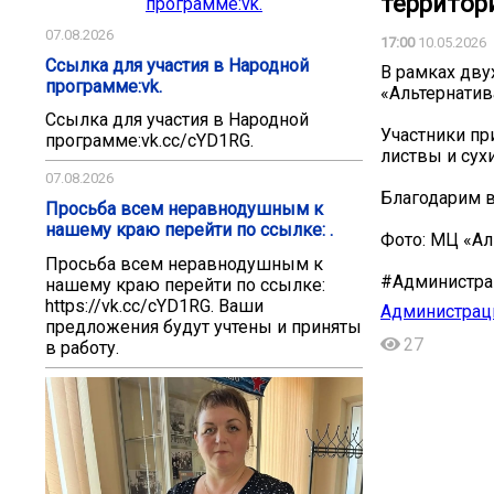
территори
07.08.2026
17:00
10.05.2026
Ссылка для участия в Народной
В рамках дву
программе:vk.
«Альтернатив
Ссылка для участия в Народной
Участники пр
программе:vk.cc/cYD1RG.
листвы и сухи
07.08.2026
Благодарим в
Просьба всем неравнодушным к
нашему краю перейти по ссылке: .
Фото: МЦ «Ал
Просьба всем неравнодушным к
#Администра
нашему краю перейти по ссылке:
https://vk.cc/cYD1RG. Ваши
Администраци
предложения будут учтены и приняты
27
в работу.