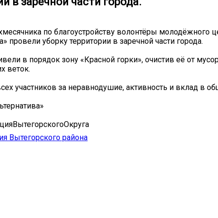
и в заречной части города.
хмесячника по благоустройству волонтёры молодёжного ц
а» провели уборку территории в заречной части города.
ивели в порядок зону «Красной горки», очистив её от мусо
х веток.
сех участников за неравнодушие, активность и вклад в об
ьтернатива»
цияВытегорскогоОкруга
я Вытегорского района