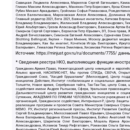
Савицкая Людмила Алексеевна, Маркелов Сергей Евгеньевич, Камал
Гликин Максим Александрович, Маняхин Петр Борисович, Ярош Юлия П
Рубин Михаил Аркадьевич, Гройсман Софья Романовна, Рождественски
Олеся Валентиновна, Мароховская Алеся Алексеевна, Долинина И
Главный редактор 2021, Вега 2021, Важные иноагенты, Каткова Вер
Владимир Владимирович, Жилинский Владимир Александрович, Тихон
Юрий Альбертович, Грезев Александр Викторович, Важенков Артем В
Смирнов Сергей Сергеевич, Верзилов Петр Юрьевич, ЗП, Зона прав
Андрей Вячеславович, Симонов Евгений Алексеевич, Сурначева Елиз
Stichting Bellingcat, Якутия – Наше Мнение, Москоу диджитал мед
Владимирович, Как бы инагент, Кочетков Игорь Викторович, Иркут
Валерьевич , Гималова Регина Эмилевна, Хисамова Регина Фаритовн
Источник:
https://minjust.gov.ru/ru/documents/7755/
данны
* Сведения реестра НКО, выполняющих функции иностра
Гражданин.Армия.Право, Нижегородский центр немецкой и европейск
Альянс врачей, НАСИЛИЮ.НЕТ, Мы против СПИДа, СВЕЧА, Открытый
Гражданский Союз, "Хасдей Ерушалаим" (Милосердие), Центр под
инициатив Действие, Институт глобализации и социальных движен
Тольятти, Новое время, Серебряная тайга, Так-Так-Так, центр Сова
содействия имени Андрея Рылькова, Сфера, Уральская правозащитна
Дальневосточный центр развития гражданских инициатив и социа
Сутяжник, АКАДЕМИЯ ПО ПРАВАМ ЧЕЛОВЕКА, Частное учреждение в Ка
организаций, Гражданское содействие, Интернешнл-Р, Центр Защиты
реализации программ и проектов Совета Министров Северных Стран
МЕМО. РУ, Институт региональной прессы, Институт Развития Своб
Сергей Владимирович, Милославский Павел Юрьевич, Шнырова Ольга
Анна Валерьевна, Бурдина Юлия Владимировна, Бойко Анатолий Ник
Александрович, Шарипков Олег Викторович, Мошель Ирина Ароно
Александровна, Исламов Тимур Рифгатович, Романова Ольга Евгень
Анатольевна, Паутов Юрий Анатольевич, Верховский Александр Марк