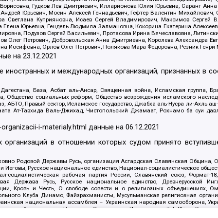
Борисовна, Гудков Лев Дмитриевич, Илларионова Юлия Юрьевна, Саранг Анна
Андрей Юрьевич, Мосин Алексей Геннадьевич, Гефтер Валентин Михайлович,
а Светлана Куприяновна, Исаев Сергей Владимирович, Максимов Сергей Вл
а Елена Юрьевна, Гендель Людмила Залмановна, Кокорина Екатерина Алексее
ровна, Подузов Сергей Васильевич, Протасова Ирина Вячеславовна, Литинск
ов Олег Петрович, Добровольская Анна Дмитриевна, Королева Александра Ев
яна Иосифовна, Орлов Олег Петрович, Полякова Мара Федоровна, Резник Генри
ные на
23.12.2021
ле иностранных и международных организаций, признанных в с
гестана, База, Асбат аль-Ансар, Священная война, Исламская группа, Бра
ана, Общество социальных реформ, Общество возрождения исламского насле
з, АБТО, Правый сектор, Исламское государство, Джабха аль-Нусра ли-Ахль а
та Ат-Тавхида Валь-Джихад, Чистопольский Джамаат, Рохнамо ба суи давлат
-organizacii-i-materialy.html
данные на
06.12.2021
 организаций в отношении которых судом принято вступивше
Духовно Родовой Державы Русь, организация Асгардская Славянская Община,
ли Иеговы, Русское национальное единство, Национал-социалистическое обще
нал-социалистическая рабочая партия России, Славянский союз, Формат-
вая Держава Русь, Русское национальное единство, Древнерусской Ингл
ии, Кровь и Честь, О свободе совести и о религиозных объединениях, Ом
тбольного Клуба Динамо, Файзрахманисты, Мусульманская религиозная орган
раинская национальная ассамблея – Украинская народная самооборона, Укра
ледователей инглиизма, Народная Социальная Инициатива, TulaSkins, Этноп
. Астрахани, ВОЛЯ, Меджлис крымскотатарского народа, Рубеж Севера, ТО