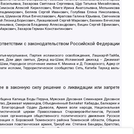
 Васильевна, Захарова Светлана Сергеевна, Щур Татьяна Михайловна,
 Симонов Алексей Кириллович, Флиге Ирина Анатольевна, Мельникова
адимирович, Беляев Сергей Иванович, Голубева Елена Николаевна,
вна, Шуманов Илья Вячеславович, Арапова Галина Юрьевна, Свечников
ий Леонид Борисович, Лукашевский Сергей Маркович, Бахмин Вячеслав
геньевна, Смирнов Владимир Александрович, Вицин Сергей Ефимович,
 Маркович, Захаров Герман Константинович
оответствии с законодательством Российской Федерации
тья-мусульмане, Партия исламского освобождения, Лашкар-И-Тайба,
дия, Дом двух святых, Джунд аш-Шам, Исламский джихад – Джамаат
ш-Шам, Народное ополчение имени К. Минина и Д. Пожарского, Аджр от
и исломи, Террористическое сообщество Сеть, Катиба Таухид валь-
е в законную силу решение о ликвидации или запрете
 Община Капища Веды Перуна, Мужская Духовная Семинария Духовное
ство, Джамаат мувахидов, Объединенный Вилайат Кабарды, Балкарии и
18, Благородный Орден Дьявола, Армия воли народа, Национальная
истической церкви Православных Староверов-Инглингов, Русский
ская организация общественного политического движения Русское
изация п. Боровский Тюменского района Тюменской области, Община
инская повстанческая армия, Тризуб им. Степана Бандеры, Братство,
олитическое объединение Русские, Русское национальное объединение
ЙС, О противодействии экстремистской деятельности, РЕВТАТПОД,