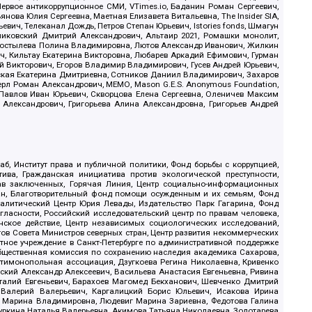
ервое антикоррупционное СМИ, VTimes.io, Баданин Роман Сергеевич,
ова Юлия Сергеевна, Маетная Елизавета Витальевна, The Insider SIA,
ич, Телеканал Дождь, Петров Степан Юрьевич, Istories fonds, Шмагун
иковский Дмитрий Александрович, Альтаир 2021, Ромашки монолит,
, Костылева Полина Владимировна, Лютов Александр Иванович, Жилкин
, Кильтау Екатерина Викторовна, Любарев Аркадий Ефимович, Гурман
й Викторович, Егоров Владимир Владимирович, Гусев Андрей Юрьевич,
ская Екатерина Дмитриевна, Сотников Даниил Владимирович, Захаров
ерл Роман Александрович, МЕМО, Mason G.E.S. Anonymous Foundation,
, Павлов Иван Юрьевич, Скворцова Елена Сергеевна, Оленичев Максим
 Александрович, Григорьева Алина Александровна, Григорьев Андрей
б, Институт права и публичной политики, Фонд борьбы с коррупцией,
ива, Гражданская инициатива против экологической преступности,
рав заключенных, Горячая Линия, Центр социально-информационных
дан, Благотворительный фонд помощи осужденным и их семьям, Фонд
 Аналитический Центр Юрия Левады, Издательство Парк Гагарина, Фонд
гласности, Российский исследовательский центр по правам человека,
ское действие, Центр независимых социологических исследований,
в Совета Министров северных стран, Центр развития некоммерческих
стное учреждение в Санкт-Петербурге по административной поддержке
Общественная комиссия по сохранению наследия академика Сахарова,
нтимонопольная ассоциация, Дзугкоева Регина Николаевна, Кривенко
кий Александр Алексеевич, Васильева Анастасия Евгеньевна, Ривина
италий Евгеньевич, Барахоев Магомед Бекханович, Шевченко Дмитрий
 Валерий Валерьевич, Каргалицкий Борис Юльевич, Исакова Ирина
ва Марина Владимировна, Людевиг Марина Зариевна, Федотова Галина
уркина Наталья Валерьевна, Акимова Татьяна Николаевна, Золотарева