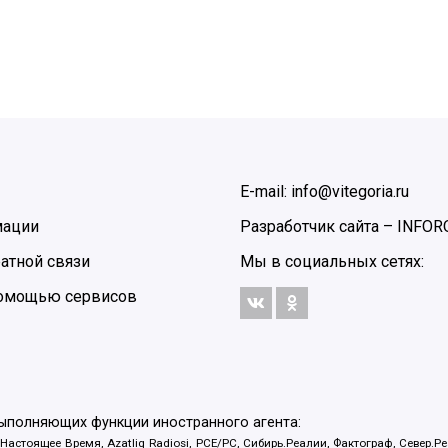
E-mail: info@vitegoria.ru
мации
Разработчик сайта –
INFOR
атной связи
Мы в социальных сетях:
 помощью сервисов
выполняющих функции иностранного агента:
 Настоящее Время, Azatliq Radiosi, PCE/PC, Сибирь.Реалии, Фактограф, Север