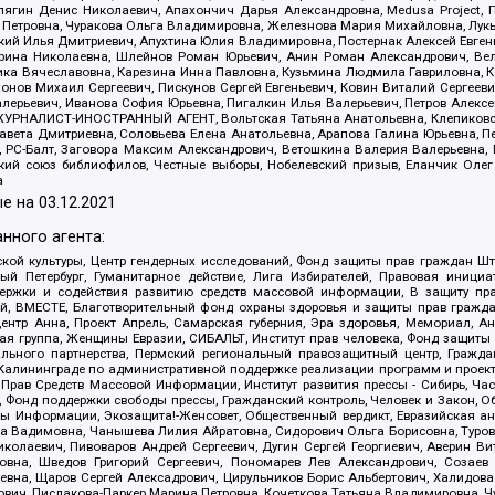
ягин Денис Николаевич, Апахончич Дарья Александровна, Medusa Project, П
етровна, Чуракова Ольга Владимировна, Железнова Мария Михайловна, Лукьян
й Илья Дмитриевич, Апухтина Юлия Владимировна, Постернак Алексей Евгеньев
рина Николаевна, Шлейнов Роман Юрьевич, Анин Роман Александрович, Вел
оника Вячеславовна, Карезина Инна Павловна, Кузьмина Людмила Гавриловна
ов Михаил Сергеевич, Пискунов Сергей Евгеньевич, Ковин Виталий Сергеевич
алерьевич, Иванова София Юрьевна, Пигалкин Илья Валерьевич, Петров Алексе
а, ЖУРНАЛИСТ-ИНОСТРАННЫЙ АГЕНТ, Вольтская Татьяна Анатольевна, Клепиков
авета Дмитриевна, Соловьева Елена Анатольевна, Арапова Галина Юрьевна, П
иа, РС-Балт, Заговора Максим Александрович, Ветошкина Валерия Валерьевна
ский союз библиофилов, Честные выборы, Нобелевский призыв, Еланчик Олег
а
е на
03.12.2021
нного агента:
ой культуры, Центр гендерных исследований, Фонд защиты прав граждан Шта
 Петербург, Гуманитарное действие, Лига Избирателей, Правовая инициат
держки и содействия развитию средств массовой информации, В защиту п
ий, ВМЕСТЕ, Благотворительный фонд охраны здоровья и защиты прав граж
, центр Анна, Проект Апрель, Самарская губерния, Эра здоровья, Мемориал,
я группа, Женщины Евразии, СИБАЛЬТ, Институт прав человека, Фонд защиты 
льного партнерства, Пермский региональный правозащитный центр, Граждан
лининграде по административной поддержке реализации программ и проекто
 Прав Средств Массовой Информации, Институт развития прессы - Сибирь, Ча
, Фонд поддержки свободы прессы, Гражданский контроль, Человек и Закон, 
оды Информации, Экозащита!-Женсовет, Общественный вердикт, Евразийская а
 Вадимовна, Чанышева Лилия Айратовна, Сидорович Ольга Борисовна, Туровс
олаевич, Пивоваров Андрей Сергеевич, Дугин Сергей Георгиевич, Аверин В
вна, Шведов Григорий Сергеевич, Пономарев Лев Александрович, Созаев
евна, Щаров Сергей Алексадрович, Цирульников Борис Альбертович, Халидо
ович, Пислакова-Паркер Марина Петровна, Кочеткова Татьяна Владимировна, Ч