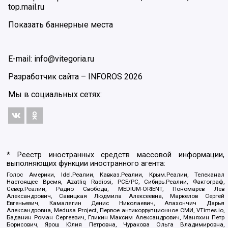
top.mail.ru
Показать баннерные места
E-mail: info@vitegoria.ru
Разработчик сайта –
INFOROS
2026
Мы в социальных сетях:
* Реестр иностранных средств массовой информации,
выполняющих функции иностранного агента:
Голос Америки, Idel.Реалии, Кавказ.Реалии, Крым.Реалии, Телеканал
Настоящее Время, Azatliq Radiosi, PCE/PC, Сибирь.Реалии, Фактограф,
Север.Реалии, Радио Свобода, MEDIUM-ORIENT, Пономарев Лев
Александрович, Савицкая Людмила Алексеевна, Маркелов Сергей
Евгеньевич, Камалягин Денис Николаевич, Апахончич Дарья
Александровна, Medusa Project, Первое антикоррупционное СМИ, VTimes.io,
Баданин Роман Сергеевич, Гликин Максим Александрович, Маняхин Петр
Борисович, Ярош Юлия Петровна, Чуракова Ольга Владимировна,