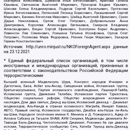
Екатерина Алексеевна, Шуманов Илья Вячеславович, Арапова Галина
Юрьевна, Свечников Анатолий Мариевич, Прохоров Вадим Юрьевич,
Шахова Елена Владимировна, Подузов Сергей Васильевич, Протасова
Ирина Вячеславовна, Литинский Леонид Борисович, Лукашевский Сергей
Маркович, Бахмин Вячеслав Иванович, Шабад Анатолий Ефимович, Сухих
Дарья Николаевна, Орлов Олег Петрович, Добровольская Анна
Дмитриевна, Королева Александра Евгеньевна, Смирнов Владимир
Александрович, Вицин Сергей Ефимович, Золотухин Борис Андреевич,
Левинсон Лев Семенович, Локшина Татьяна Иосифовна, Орлов Олег
Петрович, Полякова Мара Федоровна, Резник Генри Маркович, Захаров
Герман Константинович
Источник:
http://unro.minjust.ru/NKOForeignAgent.aspx
данные
на
23.12.2021
* Единый федеральный список организаций, в том числе
иностранных и международных организаций, признанных в
соответствии с законодательством Российской Федерации
террористическими:
Высший военный Маджлисуль Шура, Конгресс народов Ичкерии и
Дагестана, База, Асбат аль-Ансар, Священная война, Исламская группа,
Братья-мусульмане, Партия исламского освобождения, Лашкар-И-Тайба,
Исламская группа, Движение Талибан, Исламская партия Туркестана,
Общество социальных реформ, Общество возрождения исламского
наследия, Дом двух святых, Джунд аш-Шам, Исламский джихад – Джамаат
моджахедов, Аль-Каида в странах исламского Магриба, Имарат Кавказ,
АБТО, Правый сектор, Исламское государство, Джабха аль-Нусра ли-Ахль
аш-Шам, Народное ополчение имени К. Минина и Д. Пожарского, Аджр от
Аллаха Субхану уа Тагьаля SHAM, АУМ Синрике, Муджахеды джамаата Ат-
Тавхида Валь-Джихад, Чистопольский Джамаат, Рохнамо ба суи давлати
исломи, Террористическое сообщество Сеть, Катиба Таухид валь-Джихад,