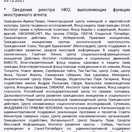
03.12.2021
* Сведения реестра НКО, выполняющих функции
иностранного агента:
Гражданин.Армия.Право, Нижегородский центр немецкой и европейской
культуры, Центр гендерных исследований, Фонд защиты прав граждан Штаб,
Институт права и публичной политики, Фонд борьбы с коррупцией, Альянс
врачей, НАСИЛИЮ.НЕТ, Мы против СПИДа, СВЕЧА, Открытый Петербург,
Гуманитарное действие, Лига Избирателей, Правовая инициатива,
Гражданская инициатива против экологической преступности,
Гражданский Союз, "Хасдей Ерушалаим" (Милосердие), Центр поддержки и
содействия развитию средств массовой информации, В защиту прав
заключенных, Горячая Линия, Центр социально-информационных
инициатив Действие, Институт глобализации и социальных движений,
ВМЕСТЕ, Благотворительный фонд охраны здоровья и защиты прав
граждан, Благотворительный фонд помощи осужденным и их семьям, Фонд
Тольятти, Новое время, Серебряная тайга, Так-Так-Так, центр Сова, центр
Анна, Проект Апрель, Самарская губерния, Эра здоровья, Мемориал,
Аналитический Центр Юрия Левады, Издательство Парк Гагарина, Фонд
содействия имени Андрея Рылькова, Сфера, Уральская правозащитная
группа, Женщины Евразии, СИБАЛЬТ, Институт прав человека, Фонд защиты
гласности, Российский исследовательский центр по правам человека,
Дальневосточный центр развития гражданских инициатив и социального
партнерства, Пермский региональный правозащитный центр, Гражданское
действие, Центр независимых социологических исследований, Сутяжник,
АКАДЕМИЯ ПО ПРАВАМ ЧЕЛОВЕКА, Частное учреждение в Калининграде по
административной поддержке реализации программ и проектов Совета
Министров северных стран, Центр развития некоммерческих организаций,
Гражданское содействие, Интернешнл-Р, Центр Защиты Прав Средств
Массовой Информации, Институт развития прессы - Сибирь, Частное
учреждение в Санкт-Петербурге по административной поддержке