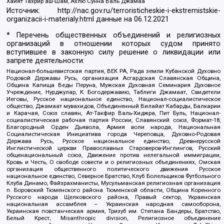
Хайят Тахрир аш-Шам, Ахлю Сунна Валь Джамаа
Источник:
http://nac.gov.ru/terroristicheskie-i-ekstremistskie-
organizacii-i-materialy.html
данные на
06.12.2021
* Перечень общественных объединений и религиозных
организаций в отношении которых судом принято
вступившее в законную силу решение о ликвидации или
запрете деятельности:
Национал-большевистская партия, ВЕК РА, Рада земли Кубанской Духовно
Родовой Державы Русь, организация Асгардская Славянская Община,
Община Капища Веды Перуна, Мужская Духовная Семинария Духовное
Учреждение, Нурджулар, К Богодержавию, Таблиги Джамаат, Свидетели
Иеговы, Русское национальное единство, Национал-социалистическое
общество, Джамаат мувахидов, Объединенный Вилайат Кабарды, Балкарии
и Карачая, Союз славян, Ат-Такфир Валь-Хиджра, Пит Буль, Национал-
социалистическая рабочая партия России, Славянский союз, Формат-18,
Благородный Орден Дьявола, Армия воли народа, Национальная
Социалистическая Инициатива города Череповца, Духовно-Родовая
Держава Русь, Русское национальное единство, Древнерусской
Инглистической церкви Православных Староверов-Инглингов, Русский
общенациональный союз, Движение против нелегальной иммиграции,
Кровь и Честь, О свободе совести и о религиозных объединениях, Омская
организация общественного политического движения Русское
национальное единство, Северное Братство, Клуб Болельщиков Футбольного
Клуба Динамо, Файзрахманисты, Мусульманская религиозная организация
п. Боровский Тюменского района Тюменской области, Община Коренного
Русского народа Щелковского района, Правый сектор, Украинская
национальная ассамблея – Украинская народная самооборона,
Украинская повстанческая армия, Тризуб им. Степана Бандеры, Братство,
Белый Крест, Misanthropic division, Религиозное объединение