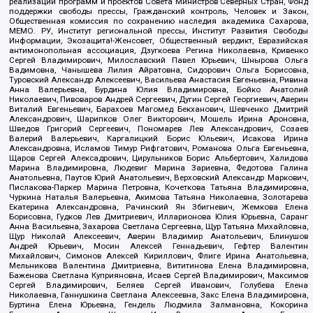
реализации программ и проектов Совета Министров Северных Стран, Фонд
поддержки свободы прессы, Гражданский контроль, Человек и Закон,
Общественная комиссия по сохранению наследия академика Сахарова,
МЕМО. РУ, Институт региональной прессы, Институт Развития Свободы
Информации, Экозащита!-Женсовет, Общественный вердикт, Евразийская
антимонопольная ассоциация, Дзугкоева Регина Николаевна, Кривенко
Сергей Владимирович, Милославский Павел Юрьевич, Шнырова Ольга
Вадимовна, Чанышева Лилия Айратовна, Сидорович Ольга Борисовна,
Туровский Александр Алексеевич, Васильева Анастасия Евгеньевна, Ривина
Анна Валерьевна, Бурдина Юлия Владимировна, Бойко Анатолий
Николаевич, Пивоваров Андрей Сергеевич, Дугин Сергей Георгиевич, Аверин
Виталий Евгеньевич, Барахоев Магомед Бекханович, Шевченко Дмитрий
Александрович, Шарипков Олег Викторович, Мошель Ирина Ароновна,
Шведов Григорий Сергеевич, Пономарев Лев Александрович, Созаев
Валерий Валерьевич, Каргалицкий Борис Юльевич, Исакова Ирина
Александровна, Исламов Тимур Рифгатович, Романова Ольга Евгеньевна,
Щаров Сергей Алексадрович, Цирульников Борис Альбертович, Халидова
Марина Владимировна, Людевиг Марина Зариевна, Федотова Галина
Анатольевна, Паутов Юрий Анатольевич, Верховский Александр Маркович,
Пислакова-Паркер Марина Петровна, Кочеткова Татьяна Владимировна,
Чуркина Наталья Валерьевна, Акимова Татьяна Николаевна, Золотарева
Екатерина Александровна, Рачинский Ян Збигневич, Жемкова Елена
Борисовна, Гудков Лев Дмитриевич, Илларионова Юлия Юрьевна, Саранг
Анна Васильевна, Захарова Светлана Сергеевна, Щур Татьяна Михайловна,
Щур Николай Алексеевич, Аверин Владимир Анатольевич, Блинушов
Андрей Юрьевич, Мосин Алексей Геннадьевич, Гефтер Валентин
Михайлович, Симонов Алексей Кириллович, Флиге Ирина Анатольевна,
Мельникова Валентина Дмитриевна, Вититинова Елена Владимировна,
Баженова Светлана Куприяновна, Исаев Сергей Владимирович, Максимов
Сергей Владимирович, Беляев Сергей Иванович, Голубева Елена
Николаевна, Ганнушкина Светлана Алексеевна, Закс Елена Владимировна,
Буртина Елена Юрьевна, Гендель Людмила Залмановна, Кокорина