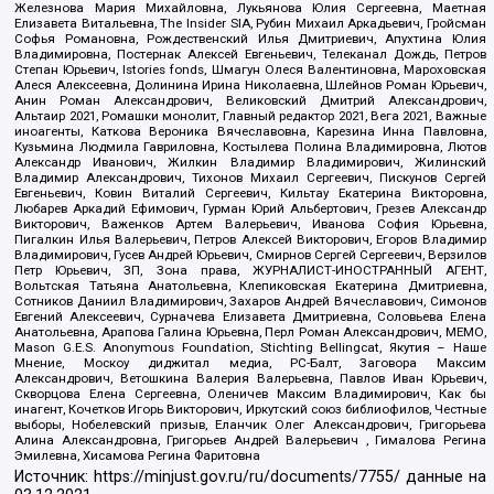
Железнова Мария Михайловна, Лукьянова Юлия Сергеевна, Маетная
Елизавета Витальевна, The Insider SIA, Рубин Михаил Аркадьевич, Гройсман
Софья Романовна, Рождественский Илья Дмитриевич, Апухтина Юлия
Владимировна, Постернак Алексей Евгеньевич, Телеканал Дождь, Петров
Степан Юрьевич, Istories fonds, Шмагун Олеся Валентиновна, Мароховская
Алеся Алексеевна, Долинина Ирина Николаевна, Шлейнов Роман Юрьевич,
Анин Роман Александрович, Великовский Дмитрий Александрович,
Альтаир 2021, Ромашки монолит, Главный редактор 2021, Вега 2021, Важные
иноагенты, Каткова Вероника Вячеславовна, Карезина Инна Павловна,
Кузьмина Людмила Гавриловна, Костылева Полина Владимировна, Лютов
Александр Иванович, Жилкин Владимир Владимирович, Жилинский
Владимир Александрович, Тихонов Михаил Сергеевич, Пискунов Сергей
Евгеньевич, Ковин Виталий Сергеевич, Кильтау Екатерина Викторовна,
Любарев Аркадий Ефимович, Гурман Юрий Альбертович, Грезев Александр
Викторович, Важенков Артем Валерьевич, Иванова София Юрьевна,
Пигалкин Илья Валерьевич, Петров Алексей Викторович, Егоров Владимир
Владимирович, Гусев Андрей Юрьевич, Смирнов Сергей Сергеевич, Верзилов
Петр Юрьевич, ЗП, Зона права, ЖУРНАЛИСТ-ИНОСТРАННЫЙ АГЕНТ,
Вольтская Татьяна Анатольевна, Клепиковская Екатерина Дмитриевна,
Сотников Даниил Владимирович, Захаров Андрей Вячеславович, Симонов
Евгений Алексеевич, Сурначева Елизавета Дмитриевна, Соловьева Елена
Анатольевна, Арапова Галина Юрьевна, Перл Роман Александрович, МЕМО,
Mason G.E.S. Anonymous Foundation, Stichting Bellingcat, Якутия – Наше
Мнение, Москоу диджитал медиа, РС-Балт, Заговора Максим
Александрович, Ветошкина Валерия Валерьевна, Павлов Иван Юрьевич,
Скворцова Елена Сергеевна, Оленичев Максим Владимирович, Как бы
инагент, Кочетков Игорь Викторович, Иркутский союз библиофилов, Честные
выборы, Нобелевский призыв, Еланчик Олег Александрович, Григорьева
Алина Александровна, Григорьев Андрей Валерьевич , Гималова Регина
Эмилевна, Хисамова Регина Фаритовна
Источник:
https://minjust.gov.ru/ru/documents/7755/
данные на