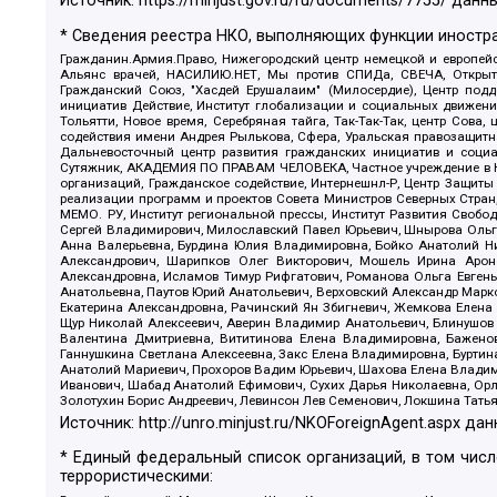
Источник:
https://minjust.gov.ru/ru/documents/7755/
данны
* Сведения реестра НКО, выполняющих функции иностра
Гражданин.Армия.Право, Нижегородский центр немецкой и европейск
Альянс врачей, НАСИЛИЮ.НЕТ, Мы против СПИДа, СВЕЧА, Открытый
Гражданский Союз, "Хасдей Ерушалаим" (Милосердие), Центр под
инициатив Действие, Институт глобализации и социальных движен
Тольятти, Новое время, Серебряная тайга, Так-Так-Так, центр Сова
содействия имени Андрея Рылькова, Сфера, Уральская правозащитна
Дальневосточный центр развития гражданских инициатив и социа
Сутяжник, АКАДЕМИЯ ПО ПРАВАМ ЧЕЛОВЕКА, Частное учреждение в Ка
организаций, Гражданское содействие, Интернешнл-Р, Центр Защиты
реализации программ и проектов Совета Министров Северных Стран
МЕМО. РУ, Институт региональной прессы, Институт Развития Своб
Сергей Владимирович, Милославский Павел Юрьевич, Шнырова Ольга
Анна Валерьевна, Бурдина Юлия Владимировна, Бойко Анатолий Ник
Александрович, Шарипков Олег Викторович, Мошель Ирина Ароно
Александровна, Исламов Тимур Рифгатович, Романова Ольга Евгень
Анатольевна, Паутов Юрий Анатольевич, Верховский Александр Марк
Екатерина Александровна, Рачинский Ян Збигневич, Жемкова Елена 
Щур Николай Алексеевич, Аверин Владимир Анатольевич, Блинушов 
Валентина Дмитриевна, Вититинова Елена Владимировна, Баженов
Ганнушкина Светлана Алексеевна, Закс Елена Владимировна, Буртин
Анатолий Мариевич, Прохоров Вадим Юрьевич, Шахова Елена Владими
Иванович, Шабад Анатолий Ефимович, Сухих Дарья Николаевна, Орл
Золотухин Борис Андреевич, Левинсон Лев Семенович, Локшина Тать
Источник:
http://unro.minjust.ru/NKOForeignAgent.aspx
дан
* Единый федеральный список организаций, в том чис
террористическими: