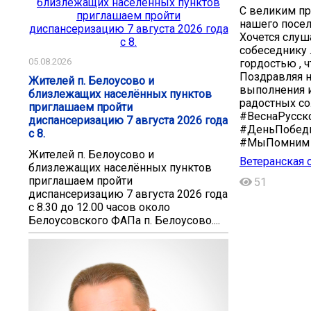
С великим п
нашего посел
Хочется слуш
собеседнику .
05.08.2026
гордостью , ч
Поздравляя н
Жителей п. Белоусово и
выполнения и
близлежащих населённых пунктов
радостных со
приглашаем пройти
#ВеснаРусск
диспансеризацию 7 августа 2026 года
#ДеньПобед
с 8.
#МыПомним
Жителей п. Белоусово и
Ветеранская 
близлежащих населённых пунктов
приглашаем пройти
51
диспансеризацию 7 августа 2026 года
с 8.30 до 12.00 часов около
Белоусовского ФАПа п. Белоусово....