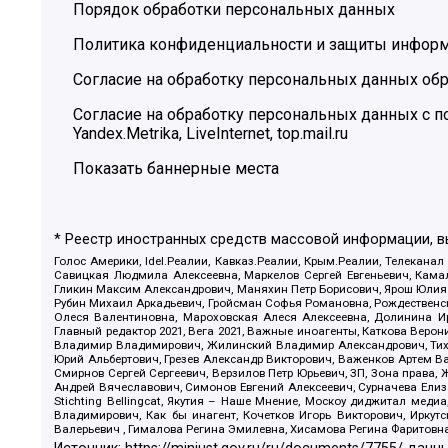
Порядок обработки персональных данных
Политика конфиденциальности и защиты инфор
Согласие на обработку персональных данных обр
Согласие на обработку персональных данных с
Yandex.Metrika, LiveInternet, top.mail.ru
Показать баннерные места
* Реестр иностранных средств массовой информации, 
Голос Америки, Idel.Реалии, Кавказ.Реалии, Крым.Реалии, Телеканал
Савицкая Людмила Алексеевна, Маркелов Сергей Евгеньевич, Камал
Гликин Максим Александрович, Маняхин Петр Борисович, Ярош Юлия П
Рубин Михаил Аркадьевич, Гройсман Софья Романовна, Рождественски
Олеся Валентиновна, Мароховская Алеся Алексеевна, Долинина И
Главный редактор 2021, Вега 2021, Важные иноагенты, Каткова Вер
Владимир Владимирович, Жилинский Владимир Александрович, Тихон
Юрий Альбертович, Грезев Александр Викторович, Важенков Артем В
Смирнов Сергей Сергеевич, Верзилов Петр Юрьевич, ЗП, Зона прав
Андрей Вячеславович, Симонов Евгений Алексеевич, Сурначева Елиз
Stichting Bellingcat, Якутия – Наше Мнение, Москоу диджитал мед
Владимирович, Как бы инагент, Кочетков Игорь Викторович, Иркут
Валерьевич , Гималова Регина Эмилевна, Хисамова Регина Фаритовн