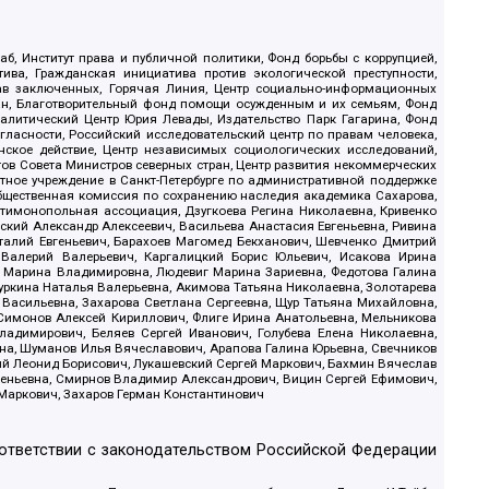
б, Институт права и публичной политики, Фонд борьбы с коррупцией,
ива, Гражданская инициатива против экологической преступности,
рав заключенных, Горячая Линия, Центр социально-информационных
дан, Благотворительный фонд помощи осужденным и их семьям, Фонд
 Аналитический Центр Юрия Левады, Издательство Парк Гагарина, Фонд
гласности, Российский исследовательский центр по правам человека,
ское действие, Центр независимых социологических исследований,
в Совета Министров северных стран, Центр развития некоммерческих
стное учреждение в Санкт-Петербурге по административной поддержке
Общественная комиссия по сохранению наследия академика Сахарова,
нтимонопольная ассоциация, Дзугкоева Регина Николаевна, Кривенко
кий Александр Алексеевич, Васильева Анастасия Евгеньевна, Ривина
италий Евгеньевич, Барахоев Магомед Бекханович, Шевченко Дмитрий
 Валерий Валерьевич, Каргалицкий Борис Юльевич, Исакова Ирина
ва Марина Владимировна, Людевиг Марина Зариевна, Федотова Галина
уркина Наталья Валерьевна, Акимова Татьяна Николаевна, Золотарева
 Васильевна, Захарова Светлана Сергеевна, Щур Татьяна Михайловна,
 Симонов Алексей Кириллович, Флиге Ирина Анатольевна, Мельникова
адимирович, Беляев Сергей Иванович, Голубева Елена Николаевна,
вна, Шуманов Илья Вячеславович, Арапова Галина Юрьевна, Свечников
ий Леонид Борисович, Лукашевский Сергей Маркович, Бахмин Вячеслав
геньевна, Смирнов Владимир Александрович, Вицин Сергей Ефимович,
 Маркович, Захаров Герман Константинович
оответствии с законодательством Российской Федерации