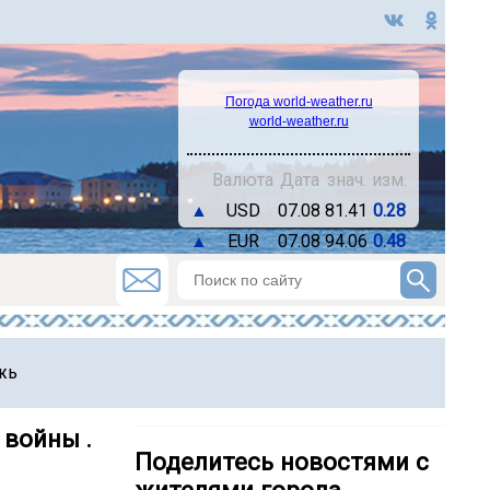
Погода world-weather.ru
world-weather.ru
Валюта
Дата
знач.
изм.
▲
USD
07.08
81.41
0.28
▲
EUR
07.08
94.06
0.48
жь
 войны .
Поделитесь новостями с
жителями города