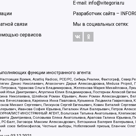
E-mail: info@vitegoria.ru
мации
Разработчик сайта –
INFOR
атной связи
Мы в социальных сетях:
 помощью сервисов
выполняющих функции иностранного агента:
 Настоящее Время, Azatliq Radiosi, PCE/PC, Сибирь.Реалии, Фактограф, Север
ягин Денис Николаевич, Апахончич Дарья Александровна, Medusa Project, П
етровна, Чуракова Ольга Владимировна, Железнова Мария Михайловна, Лукьян
й Илья Дмитриевич, Апухтина Юлия Владимировна, Постернак Алексей Евгеньев
рина Николаевна, Шлейнов Роман Юрьевич, Анин Роман Александрович, Вел
оника Вячеславовна, Карезина Инна Павловна, Кузьмина Людмила Гавриловна
ов Михаил Сергеевич, Пискунов Сергей Евгеньевич, Ковин Виталий Сергеевич
алерьевич, Иванова София Юрьевна, Пигалкин Илья Валерьевич, Петров Алексе
а, ЖУРНАЛИСТ-ИНОСТРАННЫЙ АГЕНТ, Вольтская Татьяна Анатольевна, Клепиков
авета Дмитриевна, Соловьева Елена Анатольевна, Арапова Галина Юрьевна, П
иа, РС-Балт, Заговора Максим Александрович, Ветошкина Валерия Валерьевна
ский союз библиофилов, Честные выборы, Нобелевский призыв, Еланчик Олег
а