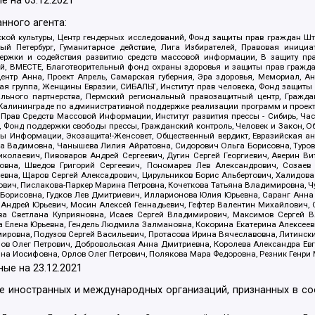
е на
03.12.2021
нного агента:
ой культуры, Центр гендерных исследований, Фонд защиты прав граждан Шта
 Петербург, Гуманитарное действие, Лига Избирателей, Правовая инициат
держки и содействия развитию средств массовой информации, В защиту п
ий, ВМЕСТЕ, Благотворительный фонд охраны здоровья и защиты прав граж
, центр Анна, Проект Апрель, Самарская губерния, Эра здоровья, Мемориал,
я группа, Женщины Евразии, СИБАЛЬТ, Институт прав человека, Фонд защиты 
льного партнерства, Пермский региональный правозащитный центр, Граждан
лининграде по административной поддержке реализации программ и проекто
 Прав Средств Массовой Информации, Институт развития прессы - Сибирь, Ча
, Фонд поддержки свободы прессы, Гражданский контроль, Человек и Закон, 
оды Информации, Экозащита!-Женсовет, Общественный вердикт, Евразийская а
 Вадимовна, Чанышева Лилия Айратовна, Сидорович Ольга Борисовна, Туровс
олаевич, Пивоваров Андрей Сергеевич, Дугин Сергей Георгиевич, Аверин В
вна, Шведов Григорий Сергеевич, Пономарев Лев Александрович, Созаев
евна, Щаров Сергей Алексадрович, Цирульников Борис Альбертович, Халидо
ович, Пислакова-Паркер Марина Петровна, Кочеткова Татьяна Владимировна, Ч
Борисовна, Гудков Лев Дмитриевич, Илларионова Юлия Юрьевна, Саранг Анна
Андрей Юрьевич, Мосин Алексей Геннадьевич, Гефтер Валентин Михайлович,
а Светлана Куприяновна, Исаев Сергей Владимирович, Максимов Сергей Вл
а Елена Юрьевна, Гендель Людмила Залмановна, Кокорина Екатерина Алексее
ровна, Подузов Сергей Васильевич, Протасова Ирина Вячеславовна, Литинск
ов Олег Петрович, Добровольская Анна Дмитриевна, Королева Александра Ев
яна Иосифовна, Орлов Олег Петрович, Полякова Мара Федоровна, Резник Генри
ные на
23.12.2021
ле иностранных и международных организаций, признанных в с