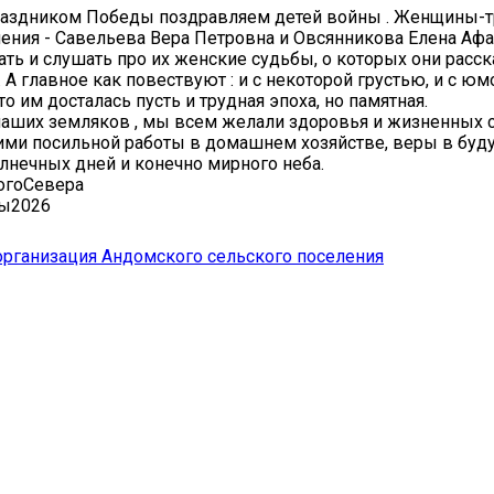
раздником Победы поздравляем детей войны . Женщины-
ения - Савельева Вера Петровна и Овсянникова Елена Афа
ать и слушать про их женские судьбы, о которых они рас
 А главное как повествуют : и с некоторой грустью, и с юмо
то им досталась пусть и трудная эпоха, но памятная.
аших земляков , мы всем желали здоровья и жизненных 
ми посильной работы в домашнем хозяйстве, веры в буд
лнечных дней и конечно мирного неба.
огоСевера
ы2026
организация Андомского сельского поселения