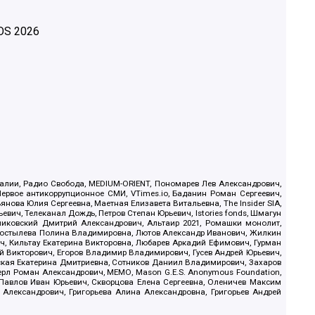
OS
2026
.Реалии, Радио Свобода, MEDIUM-ORIENT, Пономарев Лев Александрович,
ервое антикоррупционное СМИ, VTimes.io, Баданин Роман Сергеевич,
ова Юлия Сергеевна, Маетная Елизавета Витальевна, The Insider SIA,
ич, Телеканал Дождь, Петров Степан Юрьевич, Istories fonds, Шмагун
иковский Дмитрий Александрович, Альтаир 2021, Ромашки монолит,
, Костылева Полина Владимировна, Лютов Александр Иванович, Жилкин
, Кильтау Екатерина Викторовна, Любарев Аркадий Ефимович, Гурман
й Викторович, Егоров Владимир Владимирович, Гусев Андрей Юрьевич,
ская Екатерина Дмитриевна, Сотников Даниил Владимирович, Захаров
ерл Роман Александрович, МЕМО, Mason G.E.S. Anonymous Foundation,
, Павлов Иван Юрьевич, Скворцова Елена Сергеевна, Оленичев Максим
 Александрович, Григорьева Алина Александровна, Григорьев Андрей