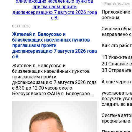
17:00
08.05.2026
Приложение «
региона.
05.08.2026
Система обра
Жителей п. Белоусово и
направлено с
близлежащих населённых пунктов
приглашаем пройти
Как это работ
диспансеризацию 7 августа 2026 года
с 8.
1⃣ Укажите а
2⃣ Опишите с
Жителей п. Белоусово и
3⃣ Отправьте
близлежащих населённых пунктов
приглашаем пройти
А ещё через 
диспансеризацию 7 августа 2026 года
с 8.30 до 12.00 часов около
участвовать в
Белоусовского ФАПа п. Белоусово....
получать уве
следить за в
Система авто
профильные 