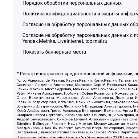
Порядок обработки персональных данных
Политика конфиденциальности и защиты инфор
Согласие на обработку персональных данных обр
Согласие на обработку персональных данных с
Yandex.Metrika, LiveInternet, top.mail.ru
Показать баннерные места
* Реестр иностранных средств массовой информации, 
Голос Америки, Idel.Реалии, Кавказ.Реалии, Крым.Реалии, Телеканал
Савицкая Людмила Алексеевна, Маркелов Сергей Евгеньевич, Камал
Гликин Максим Александрович, Маняхин Петр Борисович, Ярош Юлия П
Рубин Михаил Аркадьевич, Гройсман Софья Романовна, Рождественски
Олеся Валентиновна, Мароховская Алеся Алексеевна, Долинина И
Главный редактор 2021, Вега 2021, Важные иноагенты, Каткова Вер
Владимир Владимирович, Жилинский Владимир Александрович, Тихон
Юрий Альбертович, Грезев Александр Викторович, Важенков Артем В
Смирнов Сергей Сергеевич, Верзилов Петр Юрьевич, ЗП, Зона прав
Андрей Вячеславович, Симонов Евгений Алексеевич, Сурначева Елиз
Stichting Bellingcat, Якутия – Наше Мнение, Москоу диджитал мед
Владимирович, Как бы инагент, Кочетков Игорь Викторович, Иркут
Валерьевич , Гималова Регина Эмилевна, Хисамова Регина Фаритовн