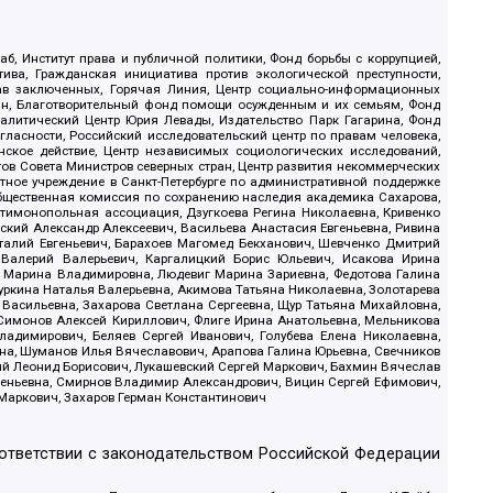
б, Институт права и публичной политики, Фонд борьбы с коррупцией,
ива, Гражданская инициатива против экологической преступности,
рав заключенных, Горячая Линия, Центр социально-информационных
дан, Благотворительный фонд помощи осужденным и их семьям, Фонд
 Аналитический Центр Юрия Левады, Издательство Парк Гагарина, Фонд
гласности, Российский исследовательский центр по правам человека,
ское действие, Центр независимых социологических исследований,
в Совета Министров северных стран, Центр развития некоммерческих
стное учреждение в Санкт-Петербурге по административной поддержке
Общественная комиссия по сохранению наследия академика Сахарова,
нтимонопольная ассоциация, Дзугкоева Регина Николаевна, Кривенко
кий Александр Алексеевич, Васильева Анастасия Евгеньевна, Ривина
италий Евгеньевич, Барахоев Магомед Бекханович, Шевченко Дмитрий
 Валерий Валерьевич, Каргалицкий Борис Юльевич, Исакова Ирина
ва Марина Владимировна, Людевиг Марина Зариевна, Федотова Галина
уркина Наталья Валерьевна, Акимова Татьяна Николаевна, Золотарева
 Васильевна, Захарова Светлана Сергеевна, Щур Татьяна Михайловна,
 Симонов Алексей Кириллович, Флиге Ирина Анатольевна, Мельникова
адимирович, Беляев Сергей Иванович, Голубева Елена Николаевна,
вна, Шуманов Илья Вячеславович, Арапова Галина Юрьевна, Свечников
ий Леонид Борисович, Лукашевский Сергей Маркович, Бахмин Вячеслав
геньевна, Смирнов Владимир Александрович, Вицин Сергей Ефимович,
 Маркович, Захаров Герман Константинович
оответствии с законодательством Российской Федерации