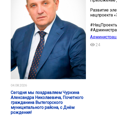
Приложение до
Развитие эле
нацпроекта «
#НацПроект
#Администра
Администраци
24
04.08.2026
Сегодня мы поздравляем Чуркина
Александра Николаевича, Почетного
гражданина Вытегорского
муниципального района, с Днём
рождения!