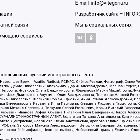
E-mail: info@vitegoria.ru
мации
Разработчик сайта –
INFOR
атной связи
Мы в социальных сетях:
 помощью сервисов
выполняющих функции иностранного агента:
 Настоящее Время, Azatliq Radiosi, PCE/PC, Сибирь.Реалии, Фактограф, Север
ягин Денис Николаевич, Апахончич Дарья Александровна, Medusa Project, П
етровна, Чуракова Ольга Владимировна, Железнова Мария Михайловна, Лукьян
й Илья Дмитриевич, Апухтина Юлия Владимировна, Постернак Алексей Евгеньев
рина Николаевна, Шлейнов Роман Юрьевич, Анин Роман Александрович, Вел
оника Вячеславовна, Карезина Инна Павловна, Кузьмина Людмила Гавриловна
ов Михаил Сергеевич, Пискунов Сергей Евгеньевич, Ковин Виталий Сергеевич
алерьевич, Иванова София Юрьевна, Пигалкин Илья Валерьевич, Петров Алексе
а, ЖУРНАЛИСТ-ИНОСТРАННЫЙ АГЕНТ, Вольтская Татьяна Анатольевна, Клепиков
авета Дмитриевна, Соловьева Елена Анатольевна, Арапова Галина Юрьевна, П
иа, РС-Балт, Заговора Максим Александрович, Ветошкина Валерия Валерьевна
ский союз библиофилов, Честные выборы, Нобелевский призыв, Еланчик Олег
а