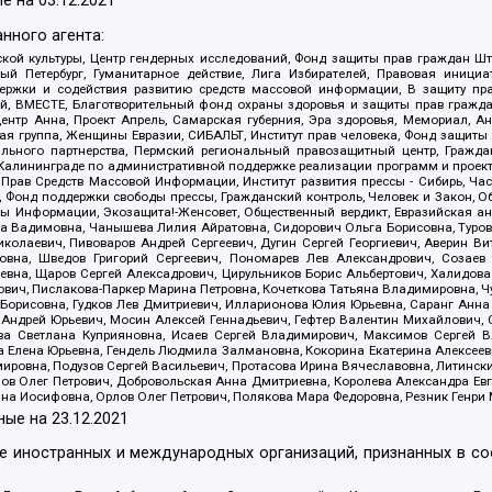
е на
03.12.2021
нного агента:
ой культуры, Центр гендерных исследований, Фонд защиты прав граждан Шта
 Петербург, Гуманитарное действие, Лига Избирателей, Правовая инициат
держки и содействия развитию средств массовой информации, В защиту п
ий, ВМЕСТЕ, Благотворительный фонд охраны здоровья и защиты прав граж
, центр Анна, Проект Апрель, Самарская губерния, Эра здоровья, Мемориал,
я группа, Женщины Евразии, СИБАЛЬТ, Институт прав человека, Фонд защиты 
льного партнерства, Пермский региональный правозащитный центр, Граждан
лининграде по административной поддержке реализации программ и проекто
 Прав Средств Массовой Информации, Институт развития прессы - Сибирь, Ча
, Фонд поддержки свободы прессы, Гражданский контроль, Человек и Закон, 
оды Информации, Экозащита!-Женсовет, Общественный вердикт, Евразийская а
 Вадимовна, Чанышева Лилия Айратовна, Сидорович Ольга Борисовна, Туровс
олаевич, Пивоваров Андрей Сергеевич, Дугин Сергей Георгиевич, Аверин В
вна, Шведов Григорий Сергеевич, Пономарев Лев Александрович, Созаев
евна, Щаров Сергей Алексадрович, Цирульников Борис Альбертович, Халидо
ович, Пислакова-Паркер Марина Петровна, Кочеткова Татьяна Владимировна, Ч
Борисовна, Гудков Лев Дмитриевич, Илларионова Юлия Юрьевна, Саранг Анна
Андрей Юрьевич, Мосин Алексей Геннадьевич, Гефтер Валентин Михайлович,
а Светлана Куприяновна, Исаев Сергей Владимирович, Максимов Сергей Вл
а Елена Юрьевна, Гендель Людмила Залмановна, Кокорина Екатерина Алексее
ровна, Подузов Сергей Васильевич, Протасова Ирина Вячеславовна, Литинск
ов Олег Петрович, Добровольская Анна Дмитриевна, Королева Александра Ев
яна Иосифовна, Орлов Олег Петрович, Полякова Мара Федоровна, Резник Генри
ные на
23.12.2021
ле иностранных и международных организаций, признанных в с