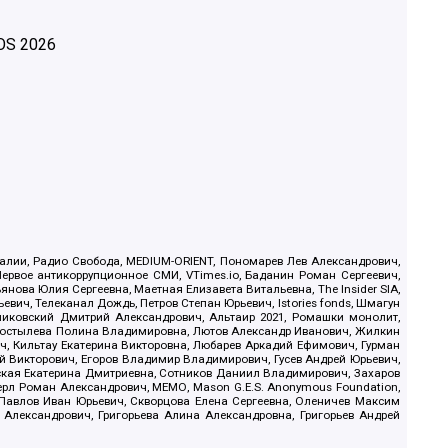
OS
2026
.Реалии, Радио Свобода, MEDIUM-ORIENT, Пономарев Лев Александрович,
ервое антикоррупционное СМИ, VTimes.io, Баданин Роман Сергеевич,
ова Юлия Сергеевна, Маетная Елизавета Витальевна, The Insider SIA,
ич, Телеканал Дождь, Петров Степан Юрьевич, Istories fonds, Шмагун
иковский Дмитрий Александрович, Альтаир 2021, Ромашки монолит,
, Костылева Полина Владимировна, Лютов Александр Иванович, Жилкин
, Кильтау Екатерина Викторовна, Любарев Аркадий Ефимович, Гурман
й Викторович, Егоров Владимир Владимирович, Гусев Андрей Юрьевич,
ская Екатерина Дмитриевна, Сотников Даниил Владимирович, Захаров
ерл Роман Александрович, МЕМО, Mason G.E.S. Anonymous Foundation,
, Павлов Иван Юрьевич, Скворцова Елена Сергеевна, Оленичев Максим
 Александрович, Григорьева Алина Александровна, Григорьев Андрей