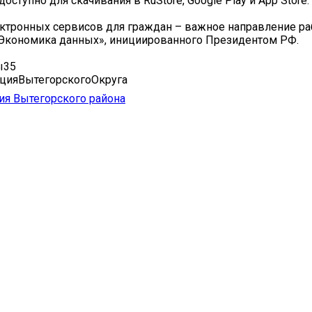
ступно для скачивания в RuStore, Google Play и App Store.
ктронных сервисов для граждан – важное направление р
Экономика данных», инициированного Президентом РФ.
ы35
цияВытегорскогоОкруга
я Вытегорского района