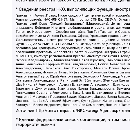
Источник:
https://minjust.gov.ru/ru/documents/7755/
данны
* Сведения реестра НКО, выполняющих функции иностра
Гражданин.Армия.Право, Нижегородский центр немецкой и европейск
Альянс врачей, НАСИЛИЮ.НЕТ, Мы против СПИДа, СВЕЧА, Открытый
Гражданский Союз, "Хасдей Ерушалаим" (Милосердие), Центр под
инициатив Действие, Институт глобализации и социальных движен
Тольятти, Новое время, Серебряная тайга, Так-Так-Так, центр Сова
содействия имени Андрея Рылькова, Сфера, Уральская правозащитна
Дальневосточный центр развития гражданских инициатив и социа
Сутяжник, АКАДЕМИЯ ПО ПРАВАМ ЧЕЛОВЕКА, Частное учреждение в Ка
организаций, Гражданское содействие, Интернешнл-Р, Центр Защиты
реализации программ и проектов Совета Министров Северных Стран
МЕМО. РУ, Институт региональной прессы, Институт Развития Своб
Сергей Владимирович, Милославский Павел Юрьевич, Шнырова Ольга
Анна Валерьевна, Бурдина Юлия Владимировна, Бойко Анатолий Ник
Александрович, Шарипков Олег Викторович, Мошель Ирина Ароно
Александровна, Исламов Тимур Рифгатович, Романова Ольга Евгень
Анатольевна, Паутов Юрий Анатольевич, Верховский Александр Марк
Екатерина Александровна, Рачинский Ян Збигневич, Жемкова Елена 
Щур Николай Алексеевич, Аверин Владимир Анатольевич, Блинушов 
Валентина Дмитриевна, Вититинова Елена Владимировна, Баженов
Ганнушкина Светлана Алексеевна, Закс Елена Владимировна, Буртин
Анатолий Мариевич, Прохоров Вадим Юрьевич, Шахова Елена Владими
Иванович, Шабад Анатолий Ефимович, Сухих Дарья Николаевна, Орл
Золотухин Борис Андреевич, Левинсон Лев Семенович, Локшина Тать
Источник:
http://unro.minjust.ru/NKOForeignAgent.aspx
дан
* Единый федеральный список организаций, в том чис
террористическими: