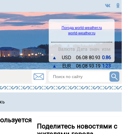
Погода world-weather.ru
world-weather.ru
Валюта
Дата
знач.
изм.
▲
USD
06.08
80.93
0.86
▲
EUR
06.08
93.19
1.23
жь
ользуется
Поделитесь новостями с
жителями города