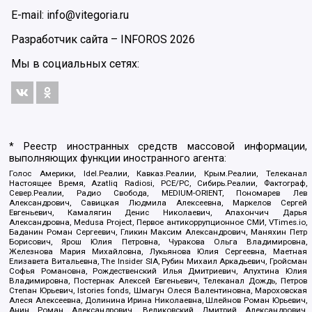
E-mail: info@vitegoria.ru
Разработчик сайта –
INFOROS
2026
Мы в социальных сетях:
* Реестр иностранных средств массовой информации,
выполняющих функции иностранного агента:
Голос Америки, Idel.Реалии, Кавказ.Реалии, Крым.Реалии, Телеканал
Настоящее Время, Azatliq Radiosi, PCE/PC, Сибирь.Реалии, Фактограф,
Север.Реалии, Радио Свобода, MEDIUM-ORIENT, Пономарев Лев
Александрович, Савицкая Людмила Алексеевна, Маркелов Сергей
Евгеньевич, Камалягин Денис Николаевич, Апахончич Дарья
Александровна, Medusa Project, Первое антикоррупционное СМИ, VTimes.io,
Баданин Роман Сергеевич, Гликин Максим Александрович, Маняхин Петр
Борисович, Ярош Юлия Петровна, Чуракова Ольга Владимировна,
Железнова Мария Михайловна, Лукьянова Юлия Сергеевна, Маетная
Елизавета Витальевна, The Insider SIA, Рубин Михаил Аркадьевич, Гройсман
Софья Романовна, Рождественский Илья Дмитриевич, Апухтина Юлия
Владимировна, Постернак Алексей Евгеньевич, Телеканал Дождь, Петров
Степан Юрьевич, Istories fonds, Шмагун Олеся Валентиновна, Мароховская
Алеся Алексеевна, Долинина Ирина Николаевна, Шлейнов Роман Юрьевич,
Анин Роман Александрович, Великовский Дмитрий Александрович,