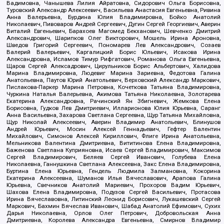
Вадимовна, Чанышева Лилия Айратовна, Сидорович Ольга Борисовна,
Туровский Александр Алексеевич, Васильева Анастасия Евгеньевна, Ривина
Анна Валерьевна, Бурдина Юлия Владимировна, Бойко Анатолий
Николаевич, Пивоваров Андрей Сергеевич, Дугин Сергей Георгиевич, Аверин
Виталий Евгеньевич, Барахоев Магомед Бекханович, Шевченко Дмитрий
Александрович, Шарипков Олег Викторович, Мошель Ирина Ароновна,
Шведов Григорий Сергеевич, Пономарев Лев Александрович, Созаев
Валерий Валерьевич, Каргалицкий Борис Юльевич, Исакова Ирина
Александровна, Исламов Тимур Рифгатович, Романова Ольга Евгеньевна,
Щаров Сергей Алексадрович, Цирульников Борис Альбертович, Халидова
Марина Владимировна, Людевиг Марина Зариевна, Федотова Галина
Анатольевна, Паутов Юрий Анатольевич, Верховский Александр Маркович,
Пислакова-Паркер Марина Петровна, Кочеткова Татьяна Владимировна,
Чуркина Наталья Валерьевна, Акимова Татьяна Николаевна, Золотарева
Екатерина Александровна, Рачинский Ян Збигневич, Жемкова Елена
Борисовна, Гудков Лев Дмитриевич, Илларионова Юлия Юрьевна, Саранг
Анна Васильевна, Захарова Светлана Сергеевна, Щур Татьяна Михайловна,
Щур Николай Алексеевич, Аверин Владимир Анатольевич, Блинушов
Андрей Юрьевич, Мосин Алексей Геннадьевич, Гефтер Валентин
Михайлович, Симонов Алексей Кириллович, Флиге Ирина Анатольевна,
Мельникова Валентина Дмитриевна, Вититинова Елена Владимировна,
Баженова Светлана Куприяновна, Исаев Сергей Владимирович, Максимов
Сергей Владимирович, Беляев Сергей Иванович, Голубева Елена
Николаевна, Ганнушкина Светлана Алексеевна, Закс Елена Владимировна,
Буртина Елена Юрьевна, Гендель Людмила Залмановна, Кокорина
Екатерина Алексеевна, Шуманов Илья Вячеславович, Арапова Галина
Юрьевна, Свечников Анатолий Мариевич, Прохоров Вадим Юрьевич,
Шахова Елена Владимировна, Подузов Сергей Васильевич, Протасова
Ирина Вячеславовна, Литинский Леонид Борисович, Лукашевский Сергей
Маркович, Бахмин Вячеслав Иванович, Шабад Анатолий Ефимович, Сухих
Дарья Николаевна, Орлов Олег Петрович, Добровольская Анна
Дмитриевна, Королева Александра Евгеньевна, Смирнов Владимир