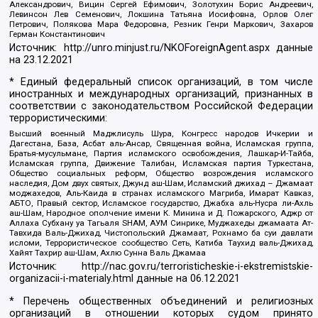
Александрович, Вицин Сергей Ефимович, Золотухин Борис Андреевич,
Левинсон Лев Семенович, Локшина Татьяна Иосифовна, Орлов Олег
Петрович, Полякова Мара Федоровна, Резник Генри Маркович, Захаров
Герман Константинович
Источник:
http://unro.minjust.ru/NKOForeignAgent.aspx
данные
на
23.12.2021
* Единый федеральный список организаций, в том числе
иностранных и международных организаций, признанных в
соответствии с законодательством Российской Федерации
террористическими:
Высший военный Маджлисуль Шура, Конгресс народов Ичкерии и
Дагестана, База, Асбат аль-Ансар, Священная война, Исламская группа,
Братья-мусульмане, Партия исламского освобождения, Лашкар-И-Тайба,
Исламская группа, Движение Талибан, Исламская партия Туркестана,
Общество социальных реформ, Общество возрождения исламского
наследия, Дом двух святых, Джунд аш-Шам, Исламский джихад – Джамаат
моджахедов, Аль-Каида в странах исламского Магриба, Имарат Кавказ,
АБТО, Правый сектор, Исламское государство, Джабха аль-Нусра ли-Ахль
аш-Шам, Народное ополчение имени К. Минина и Д. Пожарского, Аджр от
Аллаха Субхану уа Тагьаля SHAM, АУМ Синрике, Муджахеды джамаата Ат-
Тавхида Валь-Джихад, Чистопольский Джамаат, Рохнамо ба суи давлати
исломи, Террористическое сообщество Сеть, Катиба Таухид валь-Джихад,
Хайят Тахрир аш-Шам, Ахлю Сунна Валь Джамаа
Источник:
http://nac.gov.ru/terroristicheskie-i-ekstremistskie-
organizacii-i-materialy.html
данные на
06.12.2021
* Перечень общественных объединений и религиозных
организаций в отношении которых судом принято