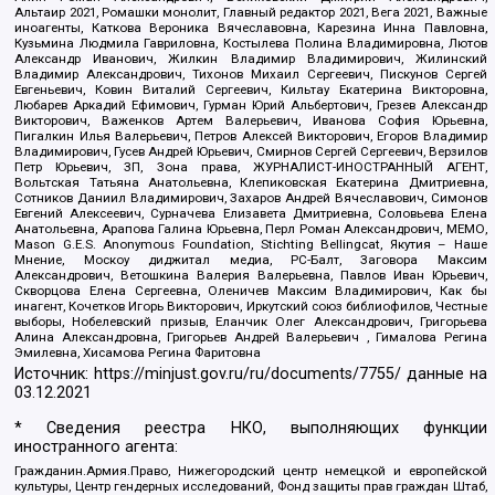
Альтаир 2021, Ромашки монолит, Главный редактор 2021, Вега 2021, Важные
иноагенты, Каткова Вероника Вячеславовна, Карезина Инна Павловна,
Кузьмина Людмила Гавриловна, Костылева Полина Владимировна, Лютов
Александр Иванович, Жилкин Владимир Владимирович, Жилинский
Владимир Александрович, Тихонов Михаил Сергеевич, Пискунов Сергей
Евгеньевич, Ковин Виталий Сергеевич, Кильтау Екатерина Викторовна,
Любарев Аркадий Ефимович, Гурман Юрий Альбертович, Грезев Александр
Викторович, Важенков Артем Валерьевич, Иванова София Юрьевна,
Пигалкин Илья Валерьевич, Петров Алексей Викторович, Егоров Владимир
Владимирович, Гусев Андрей Юрьевич, Смирнов Сергей Сергеевич, Верзилов
Петр Юрьевич, ЗП, Зона права, ЖУРНАЛИСТ-ИНОСТРАННЫЙ АГЕНТ,
Вольтская Татьяна Анатольевна, Клепиковская Екатерина Дмитриевна,
Сотников Даниил Владимирович, Захаров Андрей Вячеславович, Симонов
Евгений Алексеевич, Сурначева Елизавета Дмитриевна, Соловьева Елена
Анатольевна, Арапова Галина Юрьевна, Перл Роман Александрович, МЕМО,
Mason G.E.S. Anonymous Foundation, Stichting Bellingcat, Якутия – Наше
Мнение, Москоу диджитал медиа, РС-Балт, Заговора Максим
Александрович, Ветошкина Валерия Валерьевна, Павлов Иван Юрьевич,
Скворцова Елена Сергеевна, Оленичев Максим Владимирович, Как бы
инагент, Кочетков Игорь Викторович, Иркутский союз библиофилов, Честные
выборы, Нобелевский призыв, Еланчик Олег Александрович, Григорьева
Алина Александровна, Григорьев Андрей Валерьевич , Гималова Регина
Эмилевна, Хисамова Регина Фаритовна
Источник:
https://minjust.gov.ru/ru/documents/7755/
данные на
03.12.2021
* Сведения реестра НКО, выполняющих функции
иностранного агента:
Гражданин.Армия.Право, Нижегородский центр немецкой и европейской
культуры, Центр гендерных исследований, Фонд защиты прав граждан Штаб,