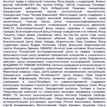
Институт права и публичной политики, Фонд борьбы с коррупцией, Альянс
врачей, НАСИЛИЮ.НЕТ, Мы против СПИДа, СВЕЧА, Открытый Петербург,
Гуманитарное действие, Лига Избирателей, Правовая инициатива,
Гражданская инициатива против экологической преступности,
Гражданский Союз, "Хасдей Ерушалаим" (Милосердие), Центр поддержки и
содействия развитию средств массовой информации, В защиту прав
заключенных, Горячая Линия, Центр социально-информационных
инициатив Действие, Институт глобализации и социальных движений,
ВМЕСТЕ, Благотворительный фонд охраны здоровья и защиты прав
граждан, Благотворительный фонд помощи осужденным и их семьям, Фонд
Тольятти, Новое время, Серебряная тайга, Так-Так-Так, центр Сова, центр
Анна, Проект Апрель, Самарская губерния, Эра здоровья, Мемориал,
Аналитический Центр Юрия Левады, Издательство Парк Гагарина, Фонд
содействия имени Андрея Рылькова, Сфера, Уральская правозащитная
группа, Женщины Евразии, СИБАЛЬТ, Институт прав человека, Фонд защиты
гласности, Российский исследовательский центр по правам человека,
Дальневосточный центр развития гражданских инициатив и социального
партнерства, Пермский региональный правозащитный центр, Гражданское
действие, Центр независимых социологических исследований, Сутяжник,
АКАДЕМИЯ ПО ПРАВАМ ЧЕЛОВЕКА, Частное учреждение в Калининграде по
административной поддержке реализации программ и проектов Совета
Министров северных стран, Центр развития некоммерческих организаций,
Гражданское содействие, Интернешнл-Р, Центр Защиты Прав Средств
Массовой Информации, Институт развития прессы - Сибирь, Частное
учреждение в Санкт-Петербурге по административной поддержке
реализации программ и проектов Совета Министров Северных Стран, Фонд
поддержки свободы прессы, Гражданский контроль, Человек и Закон,
Общественная комиссия по сохранению наследия академика Сахарова,
МЕМО. РУ, Институт региональной прессы, Институт Развития Свободы
Информации, Экозащита!-Женсовет, Общественный вердикт, Евразийская
антимонопольная ассоциация, Дзугкоева Регина Николаевна, Кривенко
Сергей Владимирович, Милославский Павел Юрьевич, Шнырова Ольга