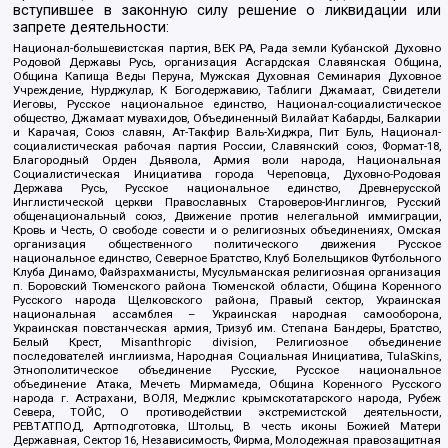
вступившее в законную силу решение о ликвидации или
запрете деятельности:
Национал-большевистская партия, ВЕК РА, Рада земли Кубанской Духовно
Родовой Державы Русь, организация Асгардская Славянская Община,
Община Капища Веды Перуна, Мужская Духовная Семинария Духовное
Учреждение, Нурджулар, К Богодержавию, Таблиги Джамаат, Свидетели
Иеговы, Русское национальное единство, Национал-социалистическое
общество, Джамаат мувахидов, Объединенный Вилайат Кабарды, Балкарии
и Карачая, Союз славян, Ат-Такфир Валь-Хиджра, Пит Буль, Национал-
социалистическая рабочая партия России, Славянский союз, Формат-18,
Благородный Орден Дьявола, Армия воли народа, Национальная
Социалистическая Инициатива города Череповца, Духовно-Родовая
Держава Русь, Русское национальное единство, Древнерусской
Инглистической церкви Православных Староверов-Инглингов, Русский
общенациональный союз, Движение против нелегальной иммиграции,
Кровь и Честь, О свободе совести и о религиозных объединениях, Омская
организация общественного политического движения Русское
национальное единство, Северное Братство, Клуб Болельщиков Футбольного
Клуба Динамо, Файзрахманисты, Мусульманская религиозная организация
п. Боровский Тюменского района Тюменской области, Община Коренного
Русского народа Щелковского района, Правый сектор, Украинская
национальная ассамблея – Украинская народная самооборона,
Украинская повстанческая армия, Тризуб им. Степана Бандеры, Братство,
Белый Крест, Misanthropic division, Религиозное объединение
последователей инглиизма, Народная Социальная Инициатива, TulaSkins,
Этнополитическое объединение Русские, Русское национальное
объединение Атака, Мечеть Мирмамеда, Община Коренного Русского
народа г. Астрахани, ВОЛЯ, Меджлис крымскотатарского народа, Рубеж
Севера, ТОЙС, О противодействии экстремистской деятельности,
РЕВТАТПОД, Артподготовка, Штольц, В честь иконы Божией Матери
Державная, Сектор 16, Независимость, Фирма, Молодежная правозащитная