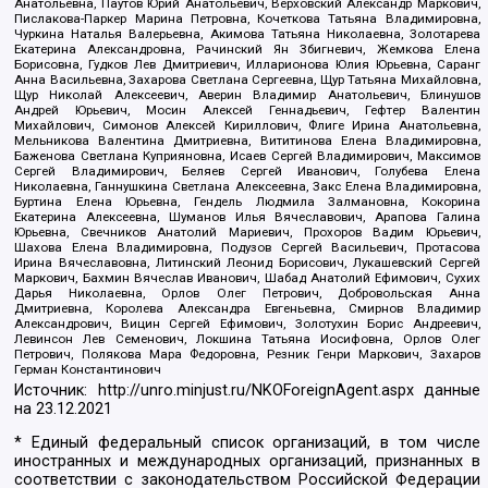
Анатольевна, Паутов Юрий Анатольевич, Верховский Александр Маркович,
Пислакова-Паркер Марина Петровна, Кочеткова Татьяна Владимировна,
Чуркина Наталья Валерьевна, Акимова Татьяна Николаевна, Золотарева
Екатерина Александровна, Рачинский Ян Збигневич, Жемкова Елена
Борисовна, Гудков Лев Дмитриевич, Илларионова Юлия Юрьевна, Саранг
Анна Васильевна, Захарова Светлана Сергеевна, Щур Татьяна Михайловна,
Щур Николай Алексеевич, Аверин Владимир Анатольевич, Блинушов
Андрей Юрьевич, Мосин Алексей Геннадьевич, Гефтер Валентин
Михайлович, Симонов Алексей Кириллович, Флиге Ирина Анатольевна,
Мельникова Валентина Дмитриевна, Вититинова Елена Владимировна,
Баженова Светлана Куприяновна, Исаев Сергей Владимирович, Максимов
Сергей Владимирович, Беляев Сергей Иванович, Голубева Елена
Николаевна, Ганнушкина Светлана Алексеевна, Закс Елена Владимировна,
Буртина Елена Юрьевна, Гендель Людмила Залмановна, Кокорина
Екатерина Алексеевна, Шуманов Илья Вячеславович, Арапова Галина
Юрьевна, Свечников Анатолий Мариевич, Прохоров Вадим Юрьевич,
Шахова Елена Владимировна, Подузов Сергей Васильевич, Протасова
Ирина Вячеславовна, Литинский Леонид Борисович, Лукашевский Сергей
Маркович, Бахмин Вячеслав Иванович, Шабад Анатолий Ефимович, Сухих
Дарья Николаевна, Орлов Олег Петрович, Добровольская Анна
Дмитриевна, Королева Александра Евгеньевна, Смирнов Владимир
Александрович, Вицин Сергей Ефимович, Золотухин Борис Андреевич,
Левинсон Лев Семенович, Локшина Татьяна Иосифовна, Орлов Олег
Петрович, Полякова Мара Федоровна, Резник Генри Маркович, Захаров
Герман Константинович
Источник:
http://unro.minjust.ru/NKOForeignAgent.aspx
данные
на
23.12.2021
* Единый федеральный список организаций, в том числе
иностранных и международных организаций, признанных в
соответствии с законодательством Российской Федерации