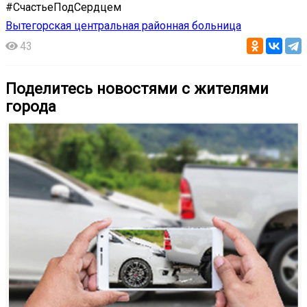
#СчастьеПодСердцем
Вытегорская центральная районная больница
43
Поделитесь новостями с жителями
города