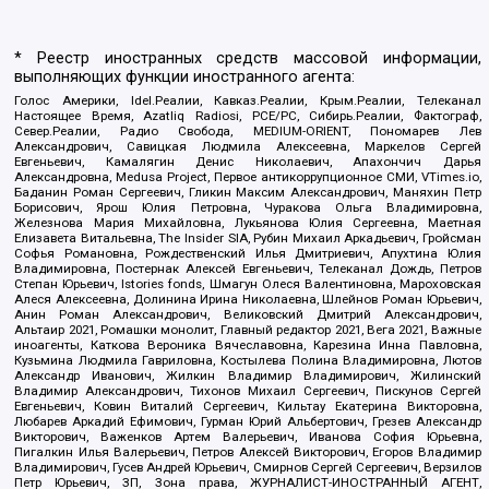
* Реестр иностранных средств массовой информации,
выполняющих функции иностранного агента:
Голос Америки, Idel.Реалии, Кавказ.Реалии, Крым.Реалии, Телеканал
Настоящее Время, Azatliq Radiosi, PCE/PC, Сибирь.Реалии, Фактограф,
Север.Реалии, Радио Свобода, MEDIUM-ORIENT, Пономарев Лев
Александрович, Савицкая Людмила Алексеевна, Маркелов Сергей
Евгеньевич, Камалягин Денис Николаевич, Апахончич Дарья
Александровна, Medusa Project, Первое антикоррупционное СМИ, VTimes.io,
Баданин Роман Сергеевич, Гликин Максим Александрович, Маняхин Петр
Борисович, Ярош Юлия Петровна, Чуракова Ольга Владимировна,
Железнова Мария Михайловна, Лукьянова Юлия Сергеевна, Маетная
Елизавета Витальевна, The Insider SIA, Рубин Михаил Аркадьевич, Гройсман
Софья Романовна, Рождественский Илья Дмитриевич, Апухтина Юлия
Владимировна, Постернак Алексей Евгеньевич, Телеканал Дождь, Петров
Степан Юрьевич, Istories fonds, Шмагун Олеся Валентиновна, Мароховская
Алеся Алексеевна, Долинина Ирина Николаевна, Шлейнов Роман Юрьевич,
Анин Роман Александрович, Великовский Дмитрий Александрович,
Альтаир 2021, Ромашки монолит, Главный редактор 2021, Вега 2021, Важные
иноагенты, Каткова Вероника Вячеславовна, Карезина Инна Павловна,
Кузьмина Людмила Гавриловна, Костылева Полина Владимировна, Лютов
Александр Иванович, Жилкин Владимир Владимирович, Жилинский
Владимир Александрович, Тихонов Михаил Сергеевич, Пискунов Сергей
Евгеньевич, Ковин Виталий Сергеевич, Кильтау Екатерина Викторовна,
Любарев Аркадий Ефимович, Гурман Юрий Альбертович, Грезев Александр
Викторович, Важенков Артем Валерьевич, Иванова София Юрьевна,
Пигалкин Илья Валерьевич, Петров Алексей Викторович, Егоров Владимир
Владимирович, Гусев Андрей Юрьевич, Смирнов Сергей Сергеевич, Верзилов
Петр Юрьевич, ЗП, Зона права, ЖУРНАЛИСТ-ИНОСТРАННЫЙ АГЕНТ,