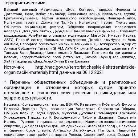
террористическими:
Высший военный Маджлисуль Шура, Конгресс народов Ичкерии и
Дагестана, База, Асбат аль-Ансар, Священная война, Исламская группа,
Братья-мусульмане, Партия исламского освобождения, Лашкар-И-Тайба,
Исламская группа, Движение Талибан, Исламская партия Туркестана,
Общество социальных реформ, Общество возрождения исламского
наследия, Дом двух святых, Джунд аш-Шам, Исламский джихад – Джамаат
моджахедов, Аль-Каида в странах исламского Магриба, Имарат Кавказ,
АБТО, Правый сектор, Исламское государство, Джабха аль-Нусра ли-Ахль
аш-Шам, Народное ополчение имени К. Минина и Д. Пожарского, Аджр от
Аллаха Субхану уа Тагьаля SHAM, АУМ Синрике, Муджахеды джамаата Ат-
Тавхида Валь-Джихад, Чистопольский Джамаат, Рохнамо ба суи давлати
исломи, Террористическое сообщество Сеть, Катиба Таухид валь-Джихад,
Хайят Тахрир аш-Шам, Ахлю Сунна Валь Джамаа
Источник:
http://nac.gov.ru/terroristicheskie-i-ekstremistskie-
organizacii-i-materialy.html
данные на
06.12.2021
* Перечень общественных объединений и религиозных
организаций в отношении которых судом принято
вступившее в законную силу решение о ликвидации или
запрете деятельности:
Национал-большевистская партия, ВЕК РА, Рада земли Кубанской Духовно
Родовой Державы Русь, организация Асгардская Славянская Община,
Община Капища Веды Перуна, Мужская Духовная Семинария Духовное
Учреждение, Нурджулар, К Богодержавию, Таблиги Джамаат, Свидетели
Иеговы, Русское национальное единство, Национал-социалистическое
общество, Джамаат мувахидов, Объединенный Вилайат Кабарды, Балкарии
и Карачая, Союз славян, Ат-Такфир Валь-Хиджра, Пит Буль, Национал-
социалистическая рабочая партия России, Славянский союз, Формат-18,