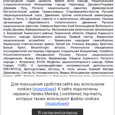
Благородный Орден Дьявола, Армия воли народа, Национальная
Социалистическая Инициатива города Череповца, Духовно-Родовая
Держава Русь, Русское национальное единство, Древнерусской
Инглистической церкви Православных Староверов-Инглингов, Русский
общенациональный союз, Движение против нелегальной иммиграции,
Кровь и Честь, О свободе совести и о религиозных объединениях, Омская
организация общественного политического движения Русское
национальное единство, Северное Братство, Клуб Болельщиков Футбольного
Клуба Динамо, Файзрахманисты, Мусульманская религиозная организация
п. Боровский Тюменского района Тюменской области, Община Коренного
Русского народа Щелковского района, Правый сектор, Украинская
национальная ассамблея – Украинская народная самооборона,
Украинская повстанческая армия, Тризуб им. Степана Бандеры, Братство,
Белый Крест, Misanthropic division, Религиозное объединение
последователей инглиизма, Народная Социальная Инициатива, TulaSkins,
Этнополитическое объединение Русские, Русское национальное
объединение Атака, Мечеть Мирмамеда, Община Коренного Русского
народа г. Астрахани, ВОЛЯ, Меджлис крымскотатарского народа, Рубеж
Севера, ТОЙС, О противодействии экстремистской деятельности,
РЕВТАТПОД, Артподготовка, Штольц, В честь иконы Божией Матери
Державная, Сектор 16, Независимость, Фирма, Молодежная правозащитная
группа МПГ, Курсом Правды и Единения, Каракольская инициативная
группа, Автоград Крю, Союз Славянских Сил Руси, Алля-Аят,
Для повышения удобства сайта мы используем
Благотворительный пансионат Ак Умут, Русская республика Русь,
Арестантское уголовное единство, Башкорт, Нация и свобода, W.H.С., Фалунь
cookies (
подробнее
). К сайту подключены
Дафа, Иртыш Ultras, Русский Патриотический клуб-Новокузнецк/РПК,
сервисы Yandex.Metrika, LiveInternet, top.mail.ru,
Сибирский державный союз, Фонд борьбы с коррупцией, Фонд защиты прав
граждан, Штабы Навального, Совет граждан СССР Прикубанского округа г.
которые также используют файлы cookies
Краснодара
(
подробнее
).
Источник:
https://minjust.gov.ru/ru/documents/7822/
данные на
08.12.2021
Я согласен/согласна