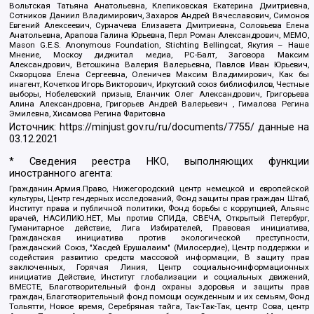
Вольтская Татьяна Анатольевна, Клепиковская Екатерина Дмитриевна,
Сотников Даниил Владимирович, Захаров Андрей Вячеславович, Симонов
Евгений Алексеевич, Сурначева Елизавета Дмитриевна, Соловьева Елена
Анатольевна, Арапова Галина Юрьевна, Перл Роман Александрович, МЕМО,
Mason G.E.S. Anonymous Foundation, Stichting Bellingcat, Якутия – Наше
Мнение, Москоу диджитал медиа, РС-Балт, Заговора Максим
Александрович, Ветошкина Валерия Валерьевна, Павлов Иван Юрьевич,
Скворцова Елена Сергеевна, Оленичев Максим Владимирович, Как бы
инагент, Кочетков Игорь Викторович, Иркутский союз библиофилов, Честные
выборы, Нобелевский призыв, Еланчик Олег Александрович, Григорьева
Алина Александровна, Григорьев Андрей Валерьевич , Гималова Регина
Эмилевна, Хисамова Регина Фаритовна
Источник:
https://minjust.gov.ru/ru/documents/7755/
данные на
03.12.2021
* Сведения реестра НКО, выполняющих функции
иностранного агента:
Гражданин.Армия.Право, Нижегородский центр немецкой и европейской
культуры, Центр гендерных исследований, Фонд защиты прав граждан Штаб,
Институт права и публичной политики, Фонд борьбы с коррупцией, Альянс
врачей, НАСИЛИЮ.НЕТ, Мы против СПИДа, СВЕЧА, Открытый Петербург,
Гуманитарное действие, Лига Избирателей, Правовая инициатива,
Гражданская инициатива против экологической преступности,
Гражданский Союз, "Хасдей Ерушалаим" (Милосердие), Центр поддержки и
содействия развитию средств массовой информации, В защиту прав
заключенных, Горячая Линия, Центр социально-информационных
инициатив Действие, Институт глобализации и социальных движений,
ВМЕСТЕ, Благотворительный фонд охраны здоровья и защиты прав
граждан, Благотворительный фонд помощи осужденным и их семьям, Фонд
Тольятти, Новое время, Серебряная тайга, Так-Так-Так, центр Сова, центр