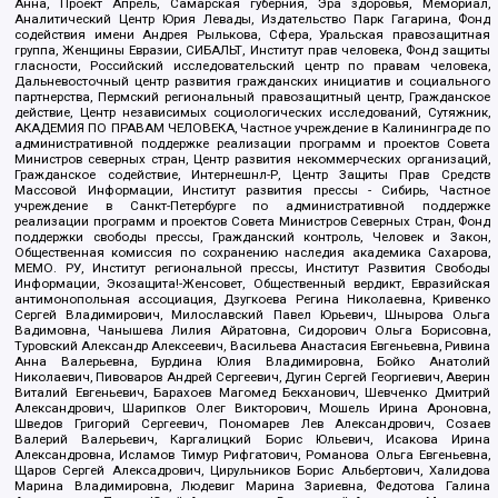
Анна, Проект Апрель, Самарская губерния, Эра здоровья, Мемориал,
Аналитический Центр Юрия Левады, Издательство Парк Гагарина, Фонд
содействия имени Андрея Рылькова, Сфера, Уральская правозащитная
группа, Женщины Евразии, СИБАЛЬТ, Институт прав человека, Фонд защиты
гласности, Российский исследовательский центр по правам человека,
Дальневосточный центр развития гражданских инициатив и социального
партнерства, Пермский региональный правозащитный центр, Гражданское
действие, Центр независимых социологических исследований, Сутяжник,
АКАДЕМИЯ ПО ПРАВАМ ЧЕЛОВЕКА, Частное учреждение в Калининграде по
административной поддержке реализации программ и проектов Совета
Министров северных стран, Центр развития некоммерческих организаций,
Гражданское содействие, Интернешнл-Р, Центр Защиты Прав Средств
Массовой Информации, Институт развития прессы - Сибирь, Частное
учреждение в Санкт-Петербурге по административной поддержке
реализации программ и проектов Совета Министров Северных Стран, Фонд
поддержки свободы прессы, Гражданский контроль, Человек и Закон,
Общественная комиссия по сохранению наследия академика Сахарова,
МЕМО. РУ, Институт региональной прессы, Институт Развития Свободы
Информации, Экозащита!-Женсовет, Общественный вердикт, Евразийская
антимонопольная ассоциация, Дзугкоева Регина Николаевна, Кривенко
Сергей Владимирович, Милославский Павел Юрьевич, Шнырова Ольга
Вадимовна, Чанышева Лилия Айратовна, Сидорович Ольга Борисовна,
Туровский Александр Алексеевич, Васильева Анастасия Евгеньевна, Ривина
Анна Валерьевна, Бурдина Юлия Владимировна, Бойко Анатолий
Николаевич, Пивоваров Андрей Сергеевич, Дугин Сергей Георгиевич, Аверин
Виталий Евгеньевич, Барахоев Магомед Бекханович, Шевченко Дмитрий
Александрович, Шарипков Олег Викторович, Мошель Ирина Ароновна,
Шведов Григорий Сергеевич, Пономарев Лев Александрович, Созаев
Валерий Валерьевич, Каргалицкий Борис Юльевич, Исакова Ирина
Александровна, Исламов Тимур Рифгатович, Романова Ольга Евгеньевна,
Щаров Сергей Алексадрович, Цирульников Борис Альбертович, Халидова
Марина Владимировна, Людевиг Марина Зариевна, Федотова Галина