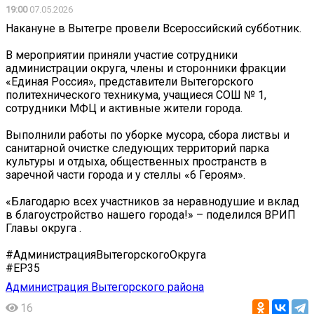
19:00
07.05.2026
Накануне в Вытегре провели Всероссийский субботник.
В мероприятии приняли участие сотрудники
администрации округа, члены и сторонники фракции
«Единая Россия», представители Вытегорского
политехнического техникума, учащиеся СОШ № 1,
сотрудники МФЦ и активные жители города.
Выполнили работы по уборке мусора, сбора листвы и
санитарной очистке следующих территорий парка
культуры и отдыха, общественных пространств в
заречной части города и у стеллы «6 Героям».
«Благодарю всех участников за неравнодушие и вклад
в благоустройство нашего города!» – поделился ВРИП
Главы округа .
#АдминистрацияВытегорскогоОкруга
#ЕР35
Администрация Вытегорского района
16