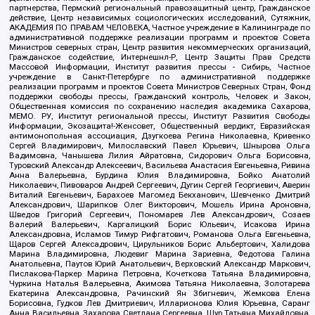
партнерства, Пермский региональный правозащитный центр, Гражданское
действие, Центр независимых социологических исследований, Сутяжник,
АКАДЕМИЯ ПО ПРАВАМ ЧЕЛОВЕКА, Частное учреждение в Калининграде по
административной поддержке реализации программ и проектов Совета
Министров северных стран, Центр развития некоммерческих организаций,
Гражданское содействие, Интернешнл-Р, Центр Защиты Прав Средств
Массовой Информации, Институт развития прессы - Сибирь, Частное
учреждение в Санкт-Петербурге по административной поддержке
реализации программ и проектов Совета Министров Северных Стран, Фонд
поддержки свободы прессы, Гражданский контроль, Человек и Закон,
Общественная комиссия по сохранению наследия академика Сахарова,
МЕМО. РУ, Институт региональной прессы, Институт Развития Свободы
Информации, Экозащита!-Женсовет, Общественный вердикт, Евразийская
антимонопольная ассоциация, Дзугкоева Регина Николаевна, Кривенко
Сергей Владимирович, Милославский Павел Юрьевич, Шнырова Ольга
Вадимовна, Чанышева Лилия Айратовна, Сидорович Ольга Борисовна,
Туровский Александр Алексеевич, Васильева Анастасия Евгеньевна, Ривина
Анна Валерьевна, Бурдина Юлия Владимировна, Бойко Анатолий
Николаевич, Пивоваров Андрей Сергеевич, Дугин Сергей Георгиевич, Аверин
Виталий Евгеньевич, Барахоев Магомед Бекханович, Шевченко Дмитрий
Александрович, Шарипков Олег Викторович, Мошель Ирина Ароновна,
Шведов Григорий Сергеевич, Пономарев Лев Александрович, Созаев
Валерий Валерьевич, Каргалицкий Борис Юльевич, Исакова Ирина
Александровна, Исламов Тимур Рифгатович, Романова Ольга Евгеньевна,
Щаров Сергей Алексадрович, Цирульников Борис Альбертович, Халидова
Марина Владимировна, Людевиг Марина Зариевна, Федотова Галина
Анатольевна, Паутов Юрий Анатольевич, Верховский Александр Маркович,
Пислакова-Паркер Марина Петровна, Кочеткова Татьяна Владимировна,
Чуркина Наталья Валерьевна, Акимова Татьяна Николаевна, Золотарева
Екатерина Александровна, Рачинский Ян Збигневич, Жемкова Елена
Борисовна, Гудков Лев Дмитриевич, Илларионова Юлия Юрьевна, Саранг
Анна Васильевна, Захарова Светлана Сергеевна, Щур Татьяна Михайловна,