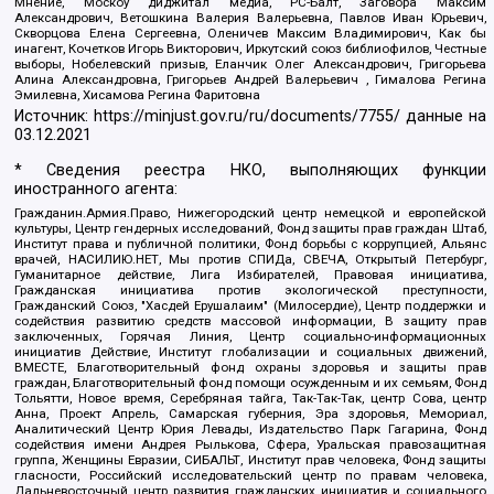
Мнение, Москоу диджитал медиа, РС-Балт, Заговора Максим
Александрович, Ветошкина Валерия Валерьевна, Павлов Иван Юрьевич,
Скворцова Елена Сергеевна, Оленичев Максим Владимирович, Как бы
инагент, Кочетков Игорь Викторович, Иркутский союз библиофилов, Честные
выборы, Нобелевский призыв, Еланчик Олег Александрович, Григорьева
Алина Александровна, Григорьев Андрей Валерьевич , Гималова Регина
Эмилевна, Хисамова Регина Фаритовна
Источник:
https://minjust.gov.ru/ru/documents/7755/
данные на
03.12.2021
* Сведения реестра НКО, выполняющих функции
иностранного агента:
Гражданин.Армия.Право, Нижегородский центр немецкой и европейской
культуры, Центр гендерных исследований, Фонд защиты прав граждан Штаб,
Институт права и публичной политики, Фонд борьбы с коррупцией, Альянс
врачей, НАСИЛИЮ.НЕТ, Мы против СПИДа, СВЕЧА, Открытый Петербург,
Гуманитарное действие, Лига Избирателей, Правовая инициатива,
Гражданская инициатива против экологической преступности,
Гражданский Союз, "Хасдей Ерушалаим" (Милосердие), Центр поддержки и
содействия развитию средств массовой информации, В защиту прав
заключенных, Горячая Линия, Центр социально-информационных
инициатив Действие, Институт глобализации и социальных движений,
ВМЕСТЕ, Благотворительный фонд охраны здоровья и защиты прав
граждан, Благотворительный фонд помощи осужденным и их семьям, Фонд
Тольятти, Новое время, Серебряная тайга, Так-Так-Так, центр Сова, центр
Анна, Проект Апрель, Самарская губерния, Эра здоровья, Мемориал,
Аналитический Центр Юрия Левады, Издательство Парк Гагарина, Фонд
содействия имени Андрея Рылькова, Сфера, Уральская правозащитная
группа, Женщины Евразии, СИБАЛЬТ, Институт прав человека, Фонд защиты
гласности, Российский исследовательский центр по правам человека,
Дальневосточный центр развития гражданских инициатив и социального