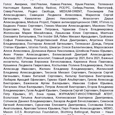
Голос Америки, Idel.Реалии, Кавказ.Реалии, Крым.Реалии, Телеканал
Настоящее Время, Azatliq Radiosi, PCE/PC, Сибирь.Реалии, Фактограф,
Север.Реалии, Радио Свобода, MEDIUM-ORIENT, Пономарев Лев
Александрович, Савицкая Людмила Алексеевна, Маркелов Сергей
Евгеньевич, Камалягин Денис Николаевич, Апахончич Дарья
Александровна, Medusa Project, Первое антикоррупционное СМИ, VTimes.io,
Баданин Роман Сергеевич, Гликин Максим Александрович, Маняхин Петр
Борисович, Ярош Юлия Петровна, Чуракова Ольга Владимировна,
Железнова Мария Михайловна, Лукьянова Юлия Сергеевна, Маетная
Елизавета Витальевна, The Insider SIA, Рубин Михаил Аркадьевич, Гройсман
Софья Романовна, Рождественский Илья Дмитриевич, Апухтина Юлия
Владимировна, Постернак Алексей Евгеньевич, Телеканал Дождь, Петров
Степан Юрьевич, Istories fonds, Шмагун Олеся Валентиновна, Мароховская
Алеся Алексеевна, Долинина Ирина Николаевна, Шлейнов Роман Юрьевич,
Анин Роман Александрович, Великовский Дмитрий Александрович,
Альтаир 2021, Ромашки монолит, Главный редактор 2021, Вега 2021, Важные
иноагенты, Каткова Вероника Вячеславовна, Карезина Инна Павловна,
Кузьмина Людмила Гавриловна, Костылева Полина Владимировна, Лютов
Александр Иванович, Жилкин Владимир Владимирович, Жилинский
Владимир Александрович, Тихонов Михаил Сергеевич, Пискунов Сергей
Евгеньевич, Ковин Виталий Сергеевич, Кильтау Екатерина Викторовна,
Любарев Аркадий Ефимович, Гурман Юрий Альбертович, Грезев Александр
Викторович, Важенков Артем Валерьевич, Иванова София Юрьевна,
Пигалкин Илья Валерьевич, Петров Алексей Викторович, Егоров Владимир
Владимирович, Гусев Андрей Юрьевич, Смирнов Сергей Сергеевич, Верзилов
Петр Юрьевич, ЗП, Зона права, ЖУРНАЛИСТ-ИНОСТРАННЫЙ АГЕНТ,
Вольтская Татьяна Анатольевна, Клепиковская Екатерина Дмитриевна,
Сотников Даниил Владимирович, Захаров Андрей Вячеславович, Симонов
Евгений Алексеевич, Сурначева Елизавета Дмитриевна, Соловьева Елена
Анатольевна, Арапова Галина Юрьевна, Перл Роман Александрович, МЕМО,
Mason G.E.S. Anonymous Foundation, Stichting Bellingcat, Якутия – Наше