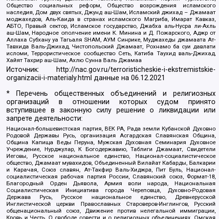
Общество социальных реформ, Общество возрождения исламского
наследия, Дом двух святых, Джунд аш-Шам, Исламский джихад – Джамаат
моджахедов, Аль-Каида в странах исламского Магриба, Имарат Кавказ,
АБТО, Правый сектор, Исламское государство, Джабха аль-Нусра ли-Ахль
аш-Шам, Народное ополчение имени К. Минина и Д. Пожарского, Аджр от
Аллаха Субхану уа Тагьаля SHAM, АУМ Синрике, Муджахеды джамаата Ат-
Тавхида Валь-Джихад, Чистопольский Джамаат, Рохнамо ба суи давлати
исломи, Террористическое сообщество Сеть, Катиба Таухид валь-Джихад,
Хайят Тахрир аш-Шам, Ахлю Сунна Валь Джамаа
Источник:
http://nac.gov.ru/terroristicheskie-i-ekstremistskie-
organizacii-i-materialy.html
данные на
06.12.2021
* Перечень общественных объединений и религиозных
организаций в отношении которых судом принято
вступившее в законную силу решение о ликвидации или
запрете деятельности:
Национал-большевистская партия, ВЕК РА, Рада земли Кубанской Духовно
Родовой Державы Русь, организация Асгардская Славянская Община,
Община Капища Веды Перуна, Мужская Духовная Семинария Духовное
Учреждение, Нурджулар, К Богодержавию, Таблиги Джамаат, Свидетели
Иеговы, Русское национальное единство, Национал-социалистическое
общество, Джамаат мувахидов, Объединенный Вилайат Кабарды, Балкарии
и Карачая, Союз славян, Ат-Такфир Валь-Хиджра, Пит Буль, Национал-
социалистическая рабочая партия России, Славянский союз, Формат-18,
Благородный Орден Дьявола, Армия воли народа, Национальная
Социалистическая Инициатива города Череповца, Духовно-Родовая
Держава Русь, Русское национальное единство, Древнерусской
Инглистической церкви Православных Староверов-Инглингов, Русский
общенациональный союз, Движение против нелегальной иммиграции,
Кровь и Честь, О свободе совести и о религиозных объединениях, Омская