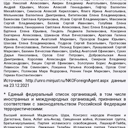
Щур Николай Алексеевич, Аверин Владимир Анатольевич, Блинушов
Андрей Юрьевич, Мосин Алексей Геннадьевич, Гефтер Валентин
Михайлович, Симонов Алексей Кириллович, Флиге Ирина Анатольевна,
Мельникова Валентина Дмитриевна, Вититинова Елена Владимировна,
Баженова Светлана Куприяновна, Исаев Сергей Владимирович, Максимов
Сергей Владимирович, Беляев Сергей Иванович, Голубева Елена
Николаевна, Ганнушкина Светлана Алексеевна, Закс Елена Владимировна,
Буртина Елена Юрьевна, Гендель Людмила Залмановна, Кокорина
Екатерина Алексеевна, Шуманов Илья Вячеславович, Арапова Галина
Юрьевна, Свечников Анатолий Мариевич, Прохоров Вадим Юрьевич,
Шахова Елена Владимировна, Подузов Сергей Васильевич, Протасова
Ирина Вячеславовна, Литинский Леонид Борисович, Лукашевский Сергей
Маркович, Бахмин Вячеслав Иванович, Шабад Анатолий Ефимович, Сухих
Дарья Николаевна, Орлов Олег Петрович, Добровольская Анна
Дмитриевна, Королева Александра Евгеньевна, Смирнов Владимир
Александрович, Вицин Сергей Ефимович, Золотухин Борис Андреевич,
Левинсон Лев Семенович, Локшина Татьяна Иосифовна, Орлов Олег
Петрович, Полякова Мара Федоровна, Резник Генри Маркович, Захаров
Герман Константинович
Источник:
http://unro.minjust.ru/NKOForeignAgent.aspx
данные
на
23.12.2021
* Единый федеральный список организаций, в том числе
иностранных и международных организаций, признанных в
соответствии с законодательством Российской Федерации
террористическими:
Высший военный Маджлисуль Шура, Конгресс народов Ичкерии и
Дагестана, База, Асбат аль-Ансар, Священная война, Исламская группа,
Братья-мусульмане, Партия исламского освобождения, Лашкар-И-Тайба,
Исламская группа, Движение Талибан, Исламская партия Туркестана,