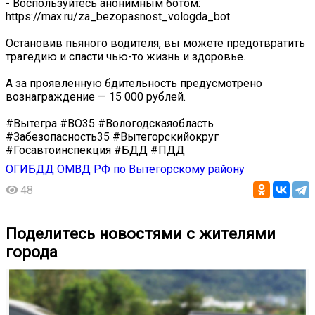
- Воспользуйтесь анонимным ботом:
https://max.ru/za_bezopasnost_vologda_bot
️Остановив пьяного водителя, вы можете предотвратить
трагедию и спасти чью-то жизнь и здоровье.
А за проявленную бдительность предусмотрено
вознаграждение — 15 000 рублей.
#Вытегра #ВО35 #Вологодскаяобласть
#Забезопасность35 #Вытегорскийокруг
#Госавтоинспекция #БДД #ПДД
ОГИБДД ОМВД РФ по Вытегорскому району
48
Поделитесь новостями с жителями
города