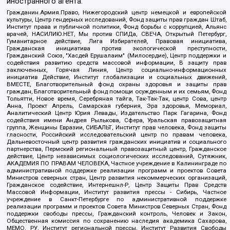
иностранного агента:
Гражданин.Армия.Право, Нижегородский центр немецкой и европейской
культуры, Центр гендерных исследований, Фонд защиты прав граждан Штаб,
Институт права и публичной политики, Фонд борьбы с коррупцией, Альянс
врачей, НАСИЛИЮ.НЕТ, Мы против СПИДа, СВЕЧА, Открытый Петербург,
Гуманитарное действие, Лига Избирателей, Правовая инициатива,
Гражданская инициатива против экологической преступности,
Гражданский Союз, "Хасдей Ерушалаим" (Милосердие), Центр поддержки и
содействия развитию средств массовой информации, В защиту прав
заключенных, Горячая Линия, Центр социально-информационных
инициатив Действие, Институт глобализации и социальных движений,
ВМЕСТЕ, Благотворительный фонд охраны здоровья и защиты прав
граждан, Благотворительный фонд помощи осужденным и их семьям, Фонд
Тольятти, Новое время, Серебряная тайга, Так-Так-Так, центр Сова, центр
Анна, Проект Апрель, Самарская губерния, Эра здоровья, Мемориал,
Аналитический Центр Юрия Левады, Издательство Парк Гагарина, Фонд
содействия имени Андрея Рылькова, Сфера, Уральская правозащитная
группа, Женщины Евразии, СИБАЛЬТ, Институт прав человека, Фонд защиты
гласности, Российский исследовательский центр по правам человека,
Дальневосточный центр развития гражданских инициатив и социального
партнерства, Пермский региональный правозащитный центр, Гражданское
действие, Центр независимых социологических исследований, Сутяжник,
АКАДЕМИЯ ПО ПРАВАМ ЧЕЛОВЕКА, Частное учреждение в Калининграде по
административной поддержке реализации программ и проектов Совета
Министров северных стран, Центр развития некоммерческих организаций,
Гражданское содействие, Интернешнл-Р, Центр Защиты Прав Средств
Массовой Информации, Институт развития прессы - Сибирь, Частное
учреждение в Санкт-Петербурге по административной поддержке
реализации программ и проектов Совета Министров Северных Стран, Фонд
поддержки свободы прессы, Гражданский контроль, Человек и Закон,
Общественная комиссия по сохранению наследия академика Сахарова,
МЕМО. РУ, Институт региональной прессы, Институт Развития Свободы