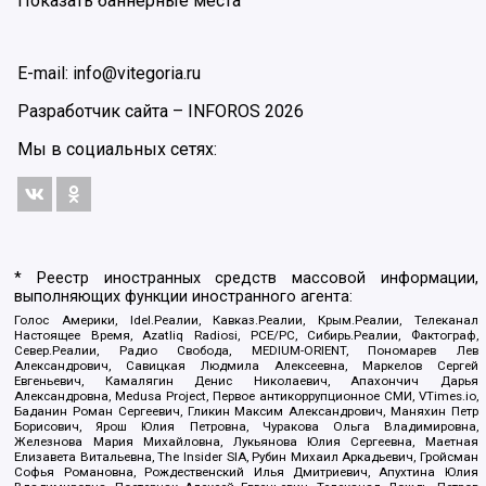
Показать баннерные места
E-mail: info@vitegoria.ru
Разработчик сайта –
INFOROS
2026
Мы в социальных сетях:
* Реестр иностранных средств массовой информации,
выполняющих функции иностранного агента:
Голос Америки, Idel.Реалии, Кавказ.Реалии, Крым.Реалии, Телеканал
Настоящее Время, Azatliq Radiosi, PCE/PC, Сибирь.Реалии, Фактограф,
Север.Реалии, Радио Свобода, MEDIUM-ORIENT, Пономарев Лев
Александрович, Савицкая Людмила Алексеевна, Маркелов Сергей
Евгеньевич, Камалягин Денис Николаевич, Апахончич Дарья
Александровна, Medusa Project, Первое антикоррупционное СМИ, VTimes.io,
Баданин Роман Сергеевич, Гликин Максим Александрович, Маняхин Петр
Борисович, Ярош Юлия Петровна, Чуракова Ольга Владимировна,
Железнова Мария Михайловна, Лукьянова Юлия Сергеевна, Маетная
Елизавета Витальевна, The Insider SIA, Рубин Михаил Аркадьевич, Гройсман
Софья Романовна, Рождественский Илья Дмитриевич, Апухтина Юлия