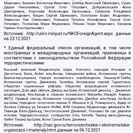
Маркович, Бахмин Вячеслав Иванович, Шабад Анатолий Ефимович, Сухих
Дарья Николаевна, Орлов Олег Петрович, Добровольская Анна
Дмитриевна, Королева Александра Евгеньевна, Смирнов Владимир
Александрович, Вицин Сергей Ефимович, Золотухин Борис Андреевич,
Левинсон Лев Семенович, Локшина Татьяна Иосифовна, Орлов Олег
Петрович, Полякова Мара Федоровна, Резник Генри Маркович, Захаров
Герман Константинович
Источник:
http://unro.minjust.ru/NKOForeignAgent.aspx
данные
на
23.12.2021
* Единый федеральный список организаций, в том числе
иностранных и международных организаций, признанных в
соответствии с законодательством Российской Федерации
террористическими:
Высший военный Маджлисуль Шура, Конгресс народов Ичкерии и
Дагестана, База, Асбат аль-Ансар, Священная война, Исламская группа,
Братья-мусульмане, Партия исламского освобождения, Лашкар-И-Тайба,
Исламская группа, Движение Талибан, Исламская партия Туркестана,
Общество социальных реформ, Общество возрождения исламского
наследия, Дом двух святых, Джунд аш-Шам, Исламский джихад – Джамаат
моджахедов, Аль-Каида в странах исламского Магриба, Имарат Кавказ,
АБТО, Правый сектор, Исламское государство, Джабха аль-Нусра ли-Ахль
аш-Шам, Народное ополчение имени К. Минина и Д. Пожарского, Аджр от
Аллаха Субхану уа Тагьаля SHAM, АУМ Синрике, Муджахеды джамаата Ат-
Тавхида Валь-Джихад, Чистопольский Джамаат, Рохнамо ба суи давлати
исломи, Террористическое сообщество Сеть, Катиба Таухид валь-Джихад,
Хайят Тахрир аш-Шам, Ахлю Сунна Валь Джамаа
Источник:
http://nac.gov.ru/terroristicheskie-i-ekstremistskie-
organizacii-i-materialy.html
данные на
06.12.2021