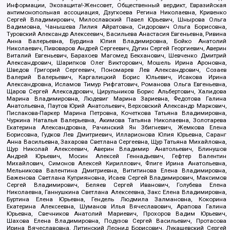
Информации, Экозащита!-Женсовет, Общественный вердикт, Евразийская
антимонопольная ассоциация, Дзугкоева Регина Николаевна, Кривенко
Сергей Владимирович, Милославский Павел Юрьевич, Шнырова Ольга
Вадимовна, Чанышева Лилия Айратовна, Сидорович Ольга Борисовна,
Туровский Александр Алексеевич, Васильева Анастасия Евгеньевна, Ривина
Анна Валерьевна, Бурдина Юлия Владимировна, Бойко Анатолий
Николаевич, Пивоваров Андрей Сергеевич, Дугин Сергей Георгиевич, Аверин
Виталий Евгеньевич, Барахоев Магомед Бекханович, Шевченко Дмитрий
Александрович, Шарипков Олег Викторович, Мошель Ирина Ароновна,
Шведов Григорий Сергеевич, Пономарев Лев Александрович, Созаев
Валерий Валерьевич, Каргалицкий Борис Юльевич, Исакова Ирина
Александровна, Исламов Тимур Рифгатович, Романова Ольга Евгеньевна,
Щаров Сергей Алексадрович, Цирульников Борис Альбертович, Халидова
Марина Владимировна, Людевиг Марина Зариевна, Федотова Галина
Анатольевна, Паутов Юрий Анатольевич, Верховский Александр Маркович,
Пислакова-Паркер Марина Петровна, Кочеткова Татьяна Владимировна,
Чуркина Наталья Валерьевна, Акимова Татьяна Николаевна, Золотарева
Екатерина Александровна, Рачинский Ян Збигневич, Жемкова Елена
Борисовна, Гудков Лев Дмитриевич, Илларионова Юлия Юрьевна, Саранг
Анна Васильевна, Захарова Светлана Сергеевна, Щур Татьяна Михайловна,
Щур Николай Алексеевич, Аверин Владимир Анатольевич, Блинушов
Андрей Юрьевич, Мосин Алексей Геннадьевич, Гефтер Валентин
Михайлович, Симонов Алексей Кириллович, Флиге Ирина Анатольевна,
Мельникова Валентина Дмитриевна, Вититинова Елена Владимировна,
Баженова Светлана Куприяновна, Исаев Сергей Владимирович, Максимов
Сергей Владимирович, Беляев Сергей Иванович, Голубева Елена
Николаевна, Ганнушкина Светлана Алексеевна, Закс Елена Владимировна,
Буртина Елена Юрьевна, Гендель Людмила Залмановна, Кокорина
Екатерина Алексеевна, Шуманов Илья Вячеславович, Арапова Галина
Юрьевна, Свечников Анатолий Мариевич, Прохоров Вадим Юрьевич,
Шахова Елена Владимировна, Подузов Сергей Васильевич, Протасова
Ирина Вячеславовна, Литинский Леонид Борисович, Лукашевский Сергей