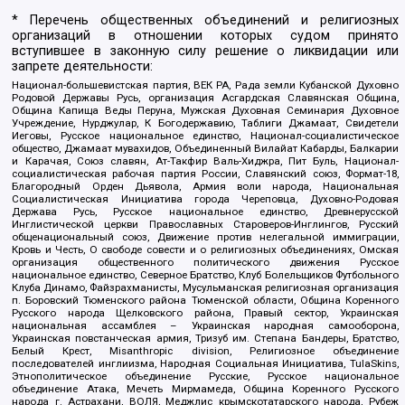
* Перечень общественных объединений и религиозных
организаций в отношении которых судом принято
вступившее в законную силу решение о ликвидации или
запрете деятельности:
Национал-большевистская партия, ВЕК РА, Рада земли Кубанской Духовно
Родовой Державы Русь, организация Асгардская Славянская Община,
Община Капища Веды Перуна, Мужская Духовная Семинария Духовное
Учреждение, Нурджулар, К Богодержавию, Таблиги Джамаат, Свидетели
Иеговы, Русское национальное единство, Национал-социалистическое
общество, Джамаат мувахидов, Объединенный Вилайат Кабарды, Балкарии
и Карачая, Союз славян, Ат-Такфир Валь-Хиджра, Пит Буль, Национал-
социалистическая рабочая партия России, Славянский союз, Формат-18,
Благородный Орден Дьявола, Армия воли народа, Национальная
Социалистическая Инициатива города Череповца, Духовно-Родовая
Держава Русь, Русское национальное единство, Древнерусской
Инглистической церкви Православных Староверов-Инглингов, Русский
общенациональный союз, Движение против нелегальной иммиграции,
Кровь и Честь, О свободе совести и о религиозных объединениях, Омская
организация общественного политического движения Русское
национальное единство, Северное Братство, Клуб Болельщиков Футбольного
Клуба Динамо, Файзрахманисты, Мусульманская религиозная организация
п. Боровский Тюменского района Тюменской области, Община Коренного
Русского народа Щелковского района, Правый сектор, Украинская
национальная ассамблея – Украинская народная самооборона,
Украинская повстанческая армия, Тризуб им. Степана Бандеры, Братство,
Белый Крест, Misanthropic division, Религиозное объединение
последователей инглиизма, Народная Социальная Инициатива, TulaSkins,
Этнополитическое объединение Русские, Русское национальное
объединение Атака, Мечеть Мирмамеда, Община Коренного Русского
народа г. Астрахани, ВОЛЯ, Меджлис крымскотатарского народа, Рубеж