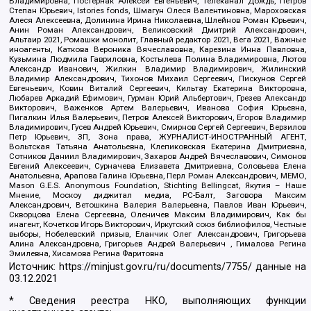
Владимировна, Постернак Алексей Евгеньевич, Телеканал Дождь, Петров
Степан Юрьевич, Istories fonds, Шмагун Олеся Валентиновна, Мароховская
Алеся Алексеевна, Долинина Ирина Николаевна, Шлейнов Роман Юрьевич,
Анин Роман Александрович, Великовский Дмитрий Александрович,
Альтаир 2021, Ромашки монолит, Главный редактор 2021, Вега 2021, Важные
иноагенты, Каткова Вероника Вячеславовна, Карезина Инна Павловна,
Кузьмина Людмила Гавриловна, Костылева Полина Владимировна, Лютов
Александр Иванович, Жилкин Владимир Владимирович, Жилинский
Владимир Александрович, Тихонов Михаил Сергеевич, Пискунов Сергей
Евгеньевич, Ковин Виталий Сергеевич, Кильтау Екатерина Викторовна,
Любарев Аркадий Ефимович, Гурман Юрий Альбертович, Грезев Александр
Викторович, Важенков Артем Валерьевич, Иванова София Юрьевна,
Пигалкин Илья Валерьевич, Петров Алексей Викторович, Егоров Владимир
Владимирович, Гусев Андрей Юрьевич, Смирнов Сергей Сергеевич, Верзилов
Петр Юрьевич, ЗП, Зона права, ЖУРНАЛИСТ-ИНОСТРАННЫЙ АГЕНТ,
Вольтская Татьяна Анатольевна, Клепиковская Екатерина Дмитриевна,
Сотников Даниил Владимирович, Захаров Андрей Вячеславович, Симонов
Евгений Алексеевич, Сурначева Елизавета Дмитриевна, Соловьева Елена
Анатольевна, Арапова Галина Юрьевна, Перл Роман Александрович, МЕМО,
Mason G.E.S. Anonymous Foundation, Stichting Bellingcat, Якутия – Наше
Мнение, Москоу диджитал медиа, РС-Балт, Заговора Максим
Александрович, Ветошкина Валерия Валерьевна, Павлов Иван Юрьевич,
Скворцова Елена Сергеевна, Оленичев Максим Владимирович, Как бы
инагент, Кочетков Игорь Викторович, Иркутский союз библиофилов, Честные
выборы, Нобелевский призыв, Еланчик Олег Александрович, Григорьева
Алина Александровна, Григорьев Андрей Валерьевич , Гималова Регина
Эмилевна, Хисамова Регина Фаритовна
Источник:
https://minjust.gov.ru/ru/documents/7755/
данные на
03.12.2021
* Сведения реестра НКО, выполняющих функции