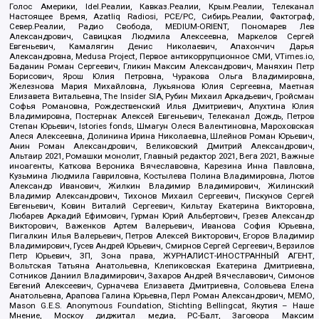
Голос Америки, Idel.Реалии, Кавказ.Реалии, Крым.Реалии, Телеканал
Настоящее Время, Azatliq Radiosi, PCE/PC, Сибирь.Реалии, Фактограф,
Север.Реалии, Радио Свобода, MEDIUM-ORIENT, Пономарев Лев
Александрович, Савицкая Людмила Алексеевна, Маркелов Сергей
Евгеньевич, Камалягин Денис Николаевич, Апахончич Дарья
Александровна, Medusa Project, Первое антикоррупционное СМИ, VTimes.io,
Баданин Роман Сергеевич, Гликин Максим Александрович, Маняхин Петр
Борисович, Ярош Юлия Петровна, Чуракова Ольга Владимировна,
Железнова Мария Михайловна, Лукьянова Юлия Сергеевна, Маетная
Елизавета Витальевна, The Insider SIA, Рубин Михаил Аркадьевич, Гройсман
Софья Романовна, Рождественский Илья Дмитриевич, Апухтина Юлия
Владимировна, Постернак Алексей Евгеньевич, Телеканал Дождь, Петров
Степан Юрьевич, Istories fonds, Шмагун Олеся Валентиновна, Мароховская
Алеся Алексеевна, Долинина Ирина Николаевна, Шлейнов Роман Юрьевич,
Анин Роман Александрович, Великовский Дмитрий Александрович,
Альтаир 2021, Ромашки монолит, Главный редактор 2021, Вега 2021, Важные
иноагенты, Каткова Вероника Вячеславовна, Карезина Инна Павловна,
Кузьмина Людмила Гавриловна, Костылева Полина Владимировна, Лютов
Александр Иванович, Жилкин Владимир Владимирович, Жилинский
Владимир Александрович, Тихонов Михаил Сергеевич, Пискунов Сергей
Евгеньевич, Ковин Виталий Сергеевич, Кильтау Екатерина Викторовна,
Любарев Аркадий Ефимович, Гурман Юрий Альбертович, Грезев Александр
Викторович, Важенков Артем Валерьевич, Иванова София Юрьевна,
Пигалкин Илья Валерьевич, Петров Алексей Викторович, Егоров Владимир
Владимирович, Гусев Андрей Юрьевич, Смирнов Сергей Сергеевич, Верзилов
Петр Юрьевич, ЗП, Зона права, ЖУРНАЛИСТ-ИНОСТРАННЫЙ АГЕНТ,
Вольтская Татьяна Анатольевна, Клепиковская Екатерина Дмитриевна,
Сотников Даниил Владимирович, Захаров Андрей Вячеславович, Симонов
Евгений Алексеевич, Сурначева Елизавета Дмитриевна, Соловьева Елена
Анатольевна, Арапова Галина Юрьевна, Перл Роман Александрович, МЕМО,
Mason G.E.S. Anonymous Foundation, Stichting Bellingcat, Якутия – Наше
Мнение, Москоу диджитал медиа, РС-Балт, Заговора Максим