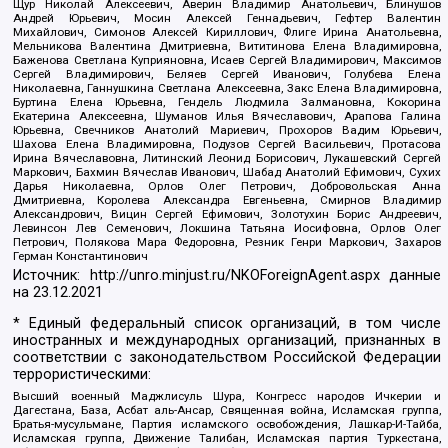
Щур Николай Алексеевич, Аверин Владимир Анатольевич, Блинушов
Андрей Юрьевич, Мосин Алексей Геннадьевич, Гефтер Валентин
Михайлович, Симонов Алексей Кириллович, Флиге Ирина Анатольевна,
Мельникова Валентина Дмитриевна, Вититинова Елена Владимировна,
Баженова Светлана Куприяновна, Исаев Сергей Владимирович, Максимов
Сергей Владимирович, Беляев Сергей Иванович, Голубева Елена
Николаевна, Ганнушкина Светлана Алексеевна, Закс Елена Владимировна,
Буртина Елена Юрьевна, Гендель Людмила Залмановна, Кокорина
Екатерина Алексеевна, Шуманов Илья Вячеславович, Арапова Галина
Юрьевна, Свечников Анатолий Мариевич, Прохоров Вадим Юрьевич,
Шахова Елена Владимировна, Подузов Сергей Васильевич, Протасова
Ирина Вячеславовна, Литинский Леонид Борисович, Лукашевский Сергей
Маркович, Бахмин Вячеслав Иванович, Шабад Анатолий Ефимович, Сухих
Дарья Николаевна, Орлов Олег Петрович, Добровольская Анна
Дмитриевна, Королева Александра Евгеньевна, Смирнов Владимир
Александрович, Вицин Сергей Ефимович, Золотухин Борис Андреевич,
Левинсон Лев Семенович, Локшина Татьяна Иосифовна, Орлов Олег
Петрович, Полякова Мара Федоровна, Резник Генри Маркович, Захаров
Герман Константинович
Источник:
http://unro.minjust.ru/NKOForeignAgent.aspx
данные
на
23.12.2021
* Единый федеральный список организаций, в том числе
иностранных и международных организаций, признанных в
соответствии с законодательством Российской Федерации
террористическими:
Высший военный Маджлисуль Шура, Конгресс народов Ичкерии и
Дагестана, База, Асбат аль-Ансар, Священная война, Исламская группа,
Братья-мусульмане, Партия исламского освобождения, Лашкар-И-Тайба,
Исламская группа, Движение Талибан, Исламская партия Туркестана,