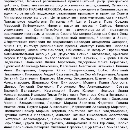
партнерства, Пермский региональный правозащитный центр, Гражданское
действие, Центр независимых социологических исследований, Сутяжник,
АКАДЕМИЯ ПО ПРАВАМ ЧЕЛОВЕКА, Частное учреждение в Калининграде по
административной поддержке реализации программ и проектов Совета
Министров северных стран, Центр развития некоммерческих организаций,
Гражданское содействие, Интернешнл-Р, Центр Защиты Прав Средств
Массовой Информации, Институт развития прессы - Сибирь, Частное
учреждение в Санкт-Петербурге по административной поддержке
реализации программ и проектов Совета Министров Северных Стран, Фонд
поддержки свободы прессы, Гражданский контроль, Человек и Закон,
Общественная комиссия по сохранению наследия академика Сахарова,
МЕМО. РУ, Институт региональной прессы, Институт Развития Свободы
Информации, Экозащита!-Женсовет, Общественный вердикт, Евразийская
антимонопольная ассоциация, Дзугкоева Регина Николаевна, Кривенко
Сергей Владимирович, Милославский Павел Юрьевич, Шнырова Ольга
Вадимовна, Чанышева Лилия Айратовна, Сидорович Ольга Борисовна,
Туровский Александр Алексеевич, Васильева Анастасия Евгеньевна, Ривина
Анна Валерьевна, Бурдина Юлия Владимировна, Бойко Анатолий
Николаевич, Пивоваров Андрей Сергеевич, Дугин Сергей Георгиевич, Аверин
Виталий Евгеньевич, Барахоев Магомед Бекханович, Шевченко Дмитрий
Александрович, Шарипков Олег Викторович, Мошель Ирина Ароновна,
Шведов Григорий Сергеевич, Пономарев Лев Александрович, Созаев
Валерий Валерьевич, Каргалицкий Борис Юльевич, Исакова Ирина
Александровна, Исламов Тимур Рифгатович, Романова Ольга Евгеньевна,
Щаров Сергей Алексадрович, Цирульников Борис Альбертович, Халидова
Марина Владимировна, Людевиг Марина Зариевна, Федотова Галина
Анатольевна, Паутов Юрий Анатольевич, Верховский Александр Маркович,
Пислакова-Паркер Марина Петровна, Кочеткова Татьяна Владимировна,
Чуркина Наталья Валерьевна, Акимова Татьяна Николаевна, Золотарева
Екатерина Александровна, Рачинский Ян Збигневич, Жемкова Елена
Борисовна, Гудков Лев Дмитриевич, Илларионова Юлия Юрьевна, Саранг
Анна Васильевна, Захарова Светлана Сергеевна, Щур Татьяна Михайловна,