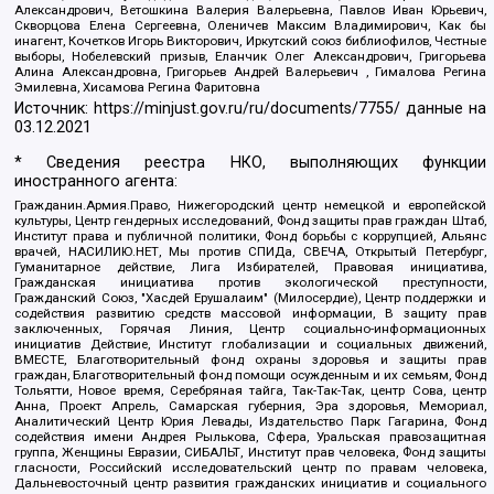
Александрович, Ветошкина Валерия Валерьевна, Павлов Иван Юрьевич,
Скворцова Елена Сергеевна, Оленичев Максим Владимирович, Как бы
инагент, Кочетков Игорь Викторович, Иркутский союз библиофилов, Честные
выборы, Нобелевский призыв, Еланчик Олег Александрович, Григорьева
Алина Александровна, Григорьев Андрей Валерьевич , Гималова Регина
Эмилевна, Хисамова Регина Фаритовна
Источник:
https://minjust.gov.ru/ru/documents/7755/
данные на
03.12.2021
* Сведения реестра НКО, выполняющих функции
иностранного агента:
Гражданин.Армия.Право, Нижегородский центр немецкой и европейской
культуры, Центр гендерных исследований, Фонд защиты прав граждан Штаб,
Институт права и публичной политики, Фонд борьбы с коррупцией, Альянс
врачей, НАСИЛИЮ.НЕТ, Мы против СПИДа, СВЕЧА, Открытый Петербург,
Гуманитарное действие, Лига Избирателей, Правовая инициатива,
Гражданская инициатива против экологической преступности,
Гражданский Союз, "Хасдей Ерушалаим" (Милосердие), Центр поддержки и
содействия развитию средств массовой информации, В защиту прав
заключенных, Горячая Линия, Центр социально-информационных
инициатив Действие, Институт глобализации и социальных движений,
ВМЕСТЕ, Благотворительный фонд охраны здоровья и защиты прав
граждан, Благотворительный фонд помощи осужденным и их семьям, Фонд
Тольятти, Новое время, Серебряная тайга, Так-Так-Так, центр Сова, центр
Анна, Проект Апрель, Самарская губерния, Эра здоровья, Мемориал,
Аналитический Центр Юрия Левады, Издательство Парк Гагарина, Фонд
содействия имени Андрея Рылькова, Сфера, Уральская правозащитная
группа, Женщины Евразии, СИБАЛЬТ, Институт прав человека, Фонд защиты
гласности, Российский исследовательский центр по правам человека,
Дальневосточный центр развития гражданских инициатив и социального