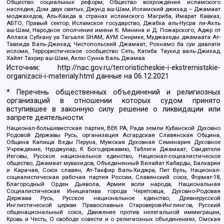
Общество социальных реформ, Общество возрождения исламского
наследия, Дом двух святых, Джунд аш-Шам, Исламский джихад – Джамаат
моджахедов, Аль-Каида в странах исламского Магриба, Имарат Кавказ,
АБТО, Правый сектор, Исламское государство, Джабха аль-Нусра ли-Ахль
аш-Шам, Народное ополчение имени К. Минина и Д. Пожарского, Аджр от
Аллаха Субхану уа Тагьаля SHAM, АУМ Синрике, Муджахеды джамаата Ат-
Тавхида Валь-Джихад, Чистопольский Джамаат, Рохнамо ба суи давлати
исломи, Террористическое сообщество Сеть, Катиба Таухид валь-Джихад,
Хайят Тахрир аш-Шам, Ахлю Сунна Валь Джамаа
Источник:
http://nac.gov.ru/terroristicheskie-i-ekstremistskie-
organizacii-i-materialy.html
данные на
06.12.2021
* Перечень общественных объединений и религиозных
организаций в отношении которых судом принято
вступившее в законную силу решение о ликвидации или
запрете деятельности:
Национал-большевистская партия, ВЕК РА, Рада земли Кубанской Духовно
Родовой Державы Русь, организация Асгардская Славянская Община,
Община Капища Веды Перуна, Мужская Духовная Семинария Духовное
Учреждение, Нурджулар, К Богодержавию, Таблиги Джамаат, Свидетели
Иеговы, Русское национальное единство, Национал-социалистическое
общество, Джамаат мувахидов, Объединенный Вилайат Кабарды, Балкарии
и Карачая, Союз славян, Ат-Такфир Валь-Хиджра, Пит Буль, Национал-
социалистическая рабочая партия России, Славянский союз, Формат-18,
Благородный Орден Дьявола, Армия воли народа, Национальная
Социалистическая Инициатива города Череповца, Духовно-Родовая
Держава Русь, Русское национальное единство, Древнерусской
Инглистической церкви Православных Староверов-Инглингов, Русский
общенациональный союз, Движение против нелегальной иммиграции,
Кровь и Честь, О свободе совести и о религиозных объединениях, Омская