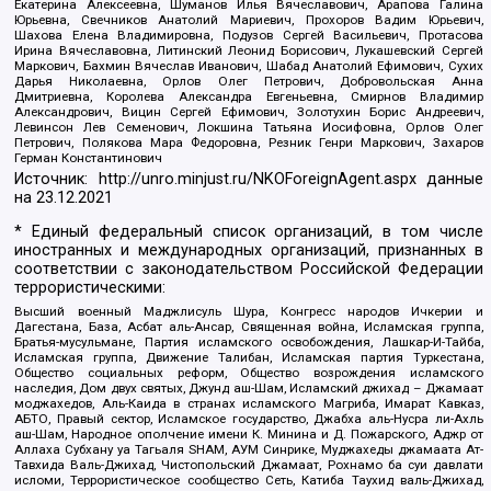
Екатерина Алексеевна, Шуманов Илья Вячеславович, Арапова Галина
Юрьевна, Свечников Анатолий Мариевич, Прохоров Вадим Юрьевич,
Шахова Елена Владимировна, Подузов Сергей Васильевич, Протасова
Ирина Вячеславовна, Литинский Леонид Борисович, Лукашевский Сергей
Маркович, Бахмин Вячеслав Иванович, Шабад Анатолий Ефимович, Сухих
Дарья Николаевна, Орлов Олег Петрович, Добровольская Анна
Дмитриевна, Королева Александра Евгеньевна, Смирнов Владимир
Александрович, Вицин Сергей Ефимович, Золотухин Борис Андреевич,
Левинсон Лев Семенович, Локшина Татьяна Иосифовна, Орлов Олег
Петрович, Полякова Мара Федоровна, Резник Генри Маркович, Захаров
Герман Константинович
Источник:
http://unro.minjust.ru/NKOForeignAgent.aspx
данные
на
23.12.2021
* Единый федеральный список организаций, в том числе
иностранных и международных организаций, признанных в
соответствии с законодательством Российской Федерации
террористическими:
Высший военный Маджлисуль Шура, Конгресс народов Ичкерии и
Дагестана, База, Асбат аль-Ансар, Священная война, Исламская группа,
Братья-мусульмане, Партия исламского освобождения, Лашкар-И-Тайба,
Исламская группа, Движение Талибан, Исламская партия Туркестана,
Общество социальных реформ, Общество возрождения исламского
наследия, Дом двух святых, Джунд аш-Шам, Исламский джихад – Джамаат
моджахедов, Аль-Каида в странах исламского Магриба, Имарат Кавказ,
АБТО, Правый сектор, Исламское государство, Джабха аль-Нусра ли-Ахль
аш-Шам, Народное ополчение имени К. Минина и Д. Пожарского, Аджр от
Аллаха Субхану уа Тагьаля SHAM, АУМ Синрике, Муджахеды джамаата Ат-
Тавхида Валь-Джихад, Чистопольский Джамаат, Рохнамо ба суи давлати
исломи, Террористическое сообщество Сеть, Катиба Таухид валь-Джихад,