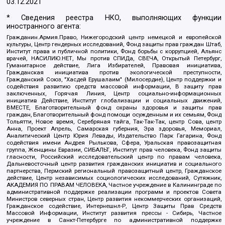
03.12.2021
* Сведения реестра НКО, выполняющих функции
иностранного агента:
Гражданин.Армия.Право, Нижегородский центр немецкой и европейской
культуры, Центр гендерных исследований, Фонд защиты прав граждан Штаб,
Институт права и публичной политики, Фонд борьбы с коррупцией, Альянс
врачей, НАСИЛИЮ.НЕТ, Мы против СПИДа, СВЕЧА, Открытый Петербург,
Гуманитарное действие, Лига Избирателей, Правовая инициатива,
Гражданская инициатива против экологической преступности,
Гражданский Союз, "Хасдей Ерушалаим" (Милосердие), Центр поддержки и
содействия развитию средств массовой информации, В защиту прав
заключенных, Горячая Линия, Центр социально-информационных
инициатив Действие, Институт глобализации и социальных движений,
ВМЕСТЕ, Благотворительный фонд охраны здоровья и защиты прав
граждан, Благотворительный фонд помощи осужденным и их семьям, Фонд
Тольятти, Новое время, Серебряная тайга, Так-Так-Так, центр Сова, центр
Анна, Проект Апрель, Самарская губерния, Эра здоровья, Мемориал,
Аналитический Центр Юрия Левады, Издательство Парк Гагарина, Фонд
содействия имени Андрея Рылькова, Сфера, Уральская правозащитная
группа, Женщины Евразии, СИБАЛЬТ, Институт прав человека, Фонд защиты
гласности, Российский исследовательский центр по правам человека,
Дальневосточный центр развития гражданских инициатив и социального
партнерства, Пермский региональный правозащитный центр, Гражданское
действие, Центр независимых социологических исследований, Сутяжник,
АКАДЕМИЯ ПО ПРАВАМ ЧЕЛОВЕКА, Частное учреждение в Калининграде по
административной поддержке реализации программ и проектов Совета
Министров северных стран, Центр развития некоммерческих организаций,
Гражданское содействие, Интернешнл-Р, Центр Защиты Прав Средств
Массовой Информации, Институт развития прессы - Сибирь, Частное
учреждение в Санкт-Петербурге по административной поддержке