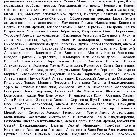
реализации программ и проектов Совета Министров Северных Стран, Фонд
поддержки свободы прессы, Гражданский контроль, Человек и Закон,
Общественная комиссия по сохранению наследия академика Сахарова,
МЕМО. РУ, Институт региональной прессы, Институт Развития Свободы
Информации, Экозащита!-Женсовет, Общественный вердикт, Евразийская
антимонопольная ассоциация, Дзугкоева Регина Николаевна, Кривенко
Сергей Владимирович, Милославский Павел Юрьевич, Шнырова Ольга
Вадимовна, Чанышева Лилия Айратовна, Сидорович Ольга Борисовна,
Туровский Александр Алексеевич, Васильева Анастасия Евгеньевна, Ривина
Анна Валерьевна, Бурдина Юлия Владимировна, Бойко Анатолий
Николаевич, Пивоваров Андрей Сергеевич, Дугин Сергей Георгиевич, Аверин
Виталий Евгеньевич, Барахоев Магомед Бекханович, Шевченко Дмитрий
Александрович, Шарипков Олег Викторович, Мошель Ирина Ароновна,
Шведов Григорий Сергеевич, Пономарев Лев Александрович, Созаев
Валерий Валерьевич, Каргалицкий Борис Юльевич, Исакова Ирина
Александровна, Исламов Тимур Рифгатович, Романова Ольга Евгеньевна,
Щаров Сергей Алексадрович, Цирульников Борис Альбертович, Халидова
Марина Владимировна, Людевиг Марина Зариевна, Федотова Галина
Анатольевна, Паутов Юрий Анатольевич, Верховский Александр Маркович,
Пислакова-Паркер Марина Петровна, Кочеткова Татьяна Владимировна,
Чуркина Наталья Валерьевна, Акимова Татьяна Николаевна, Золотарева
Екатерина Александровна, Рачинский Ян Збигневич, Жемкова Елена
Борисовна, Гудков Лев Дмитриевич, Илларионова Юлия Юрьевна, Саранг
Анна Васильевна, Захарова Светлана Сергеевна, Щур Татьяна Михайловна,
Щур Николай Алексеевич, Аверин Владимир Анатольевич, Блинушов
Андрей Юрьевич, Мосин Алексей Геннадьевич, Гефтер Валентин
Михайлович, Симонов Алексей Кириллович, Флиге Ирина Анатольевна,
Мельникова Валентина Дмитриевна, Вититинова Елена Владимировна,
Баженова Светлана Куприяновна, Исаев Сергей Владимирович, Максимов
Сергей Владимирович, Беляев Сергей Иванович, Голубева Елена
Николаевна, Ганнушкина Светлана Алексеевна, Закс Елена Владимировна,
Буртина Елена Юрьевна, Гендель Людмила Залмановна, Кокорина