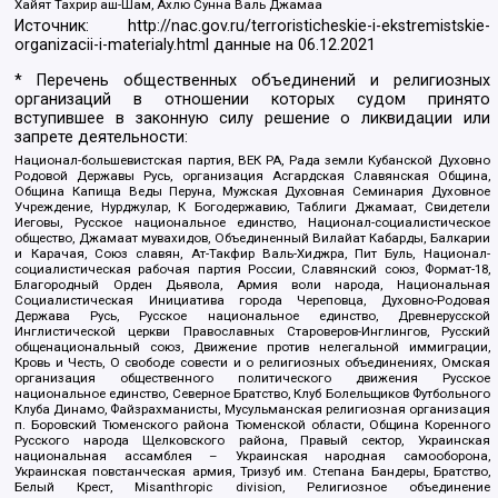
Хайят Тахрир аш-Шам, Ахлю Сунна Валь Джамаа
Источник:
http://nac.gov.ru/terroristicheskie-i-ekstremistskie-
organizacii-i-materialy.html
данные на
06.12.2021
* Перечень общественных объединений и религиозных
организаций в отношении которых судом принято
вступившее в законную силу решение о ликвидации или
запрете деятельности:
Национал-большевистская партия, ВЕК РА, Рада земли Кубанской Духовно
Родовой Державы Русь, организация Асгардская Славянская Община,
Община Капища Веды Перуна, Мужская Духовная Семинария Духовное
Учреждение, Нурджулар, К Богодержавию, Таблиги Джамаат, Свидетели
Иеговы, Русское национальное единство, Национал-социалистическое
общество, Джамаат мувахидов, Объединенный Вилайат Кабарды, Балкарии
и Карачая, Союз славян, Ат-Такфир Валь-Хиджра, Пит Буль, Национал-
социалистическая рабочая партия России, Славянский союз, Формат-18,
Благородный Орден Дьявола, Армия воли народа, Национальная
Социалистическая Инициатива города Череповца, Духовно-Родовая
Держава Русь, Русское национальное единство, Древнерусской
Инглистической церкви Православных Староверов-Инглингов, Русский
общенациональный союз, Движение против нелегальной иммиграции,
Кровь и Честь, О свободе совести и о религиозных объединениях, Омская
организация общественного политического движения Русское
национальное единство, Северное Братство, Клуб Болельщиков Футбольного
Клуба Динамо, Файзрахманисты, Мусульманская религиозная организация
п. Боровский Тюменского района Тюменской области, Община Коренного
Русского народа Щелковского района, Правый сектор, Украинская
национальная ассамблея – Украинская народная самооборона,
Украинская повстанческая армия, Тризуб им. Степана Бандеры, Братство,
Белый Крест, Misanthropic division, Религиозное объединение