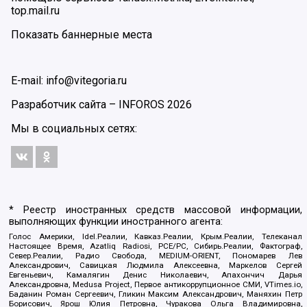
top.mail.ru
Показать баннерные места
E-mail: info@vitegoria.ru
Разработчик сайта –
INFOROS
2026
Мы в социальных сетях:
* Реестр иностранных средств массовой информации,
выполняющих функции иностранного агента:
Голос Америки, Idel.Реалии, Кавказ.Реалии, Крым.Реалии, Телеканал
Настоящее Время, Azatliq Radiosi, PCE/PC, Сибирь.Реалии, Фактограф,
Север.Реалии, Радио Свобода, MEDIUM-ORIENT, Пономарев Лев
Александрович, Савицкая Людмила Алексеевна, Маркелов Сергей
Евгеньевич, Камалягин Денис Николаевич, Апахончич Дарья
Александровна, Medusa Project, Первое антикоррупционное СМИ, VTimes.io,
Баданин Роман Сергеевич, Гликин Максим Александрович, Маняхин Петр
Борисович, Ярош Юлия Петровна, Чуракова Ольга Владимировна,