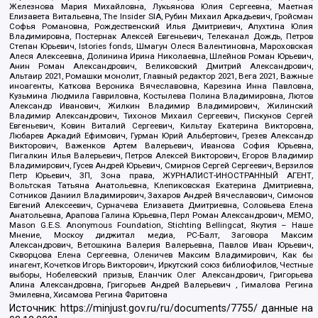
Железнова Мария Михайловна, Лукьянова Юлия Сергеевна, Маетная
Елизавета Витальевна, The Insider SIA, Рубин Михаил Аркадьевич, Гройсман
Софья Романовна, Рождественский Илья Дмитриевич, Апухтина Юлия
Владимировна, Постернак Алексей Евгеньевич, Телеканал Дождь, Петров
Степан Юрьевич, Istories fonds, Шмагун Олеся Валентиновна, Мароховская
Алеся Алексеевна, Долинина Ирина Николаевна, Шлейнов Роман Юрьевич,
Анин Роман Александрович, Великовский Дмитрий Александрович,
Альтаир 2021, Ромашки монолит, Главный редактор 2021, Вега 2021, Важные
иноагенты, Каткова Вероника Вячеславовна, Карезина Инна Павловна,
Кузьмина Людмила Гавриловна, Костылева Полина Владимировна, Лютов
Александр Иванович, Жилкин Владимир Владимирович, Жилинский
Владимир Александрович, Тихонов Михаил Сергеевич, Пискунов Сергей
Евгеньевич, Ковин Виталий Сергеевич, Кильтау Екатерина Викторовна,
Любарев Аркадий Ефимович, Гурман Юрий Альбертович, Грезев Александр
Викторович, Важенков Артем Валерьевич, Иванова София Юрьевна,
Пигалкин Илья Валерьевич, Петров Алексей Викторович, Егоров Владимир
Владимирович, Гусев Андрей Юрьевич, Смирнов Сергей Сергеевич, Верзилов
Петр Юрьевич, ЗП, Зона права, ЖУРНАЛИСТ-ИНОСТРАННЫЙ АГЕНТ,
Вольтская Татьяна Анатольевна, Клепиковская Екатерина Дмитриевна,
Сотников Даниил Владимирович, Захаров Андрей Вячеславович, Симонов
Евгений Алексеевич, Сурначева Елизавета Дмитриевна, Соловьева Елена
Анатольевна, Арапова Галина Юрьевна, Перл Роман Александрович, МЕМО,
Mason G.E.S. Anonymous Foundation, Stichting Bellingcat, Якутия – Наше
Мнение, Москоу диджитал медиа, РС-Балт, Заговора Максим
Александрович, Ветошкина Валерия Валерьевна, Павлов Иван Юрьевич,
Скворцова Елена Сергеевна, Оленичев Максим Владимирович, Как бы
инагент, Кочетков Игорь Викторович, Иркутский союз библиофилов, Честные
выборы, Нобелевский призыв, Еланчик Олег Александрович, Григорьева
Алина Александровна, Григорьев Андрей Валерьевич , Гималова Регина
Эмилевна, Хисамова Регина Фаритовна
Источник:
https://minjust.gov.ru/ru/documents/7755/
данные на