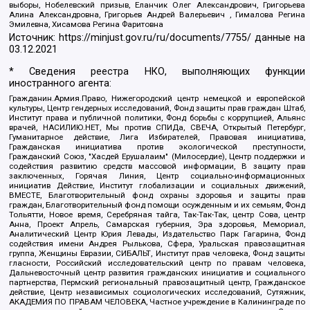
выборы, Нобелевский призыв, Еланчик Олег Александрович, Григорьева
Алина Александровна, Григорьев Андрей Валерьевич , Гималова Регина
Эмилевна, Хисамова Регина Фаритовна
Источник:
https://minjust.gov.ru/ru/documents/7755/
данные на
03.12.2021
* Сведения реестра НКО, выполняющих функции
иностранного агента:
Гражданин.Армия.Право, Нижегородский центр немецкой и европейской
культуры, Центр гендерных исследований, Фонд защиты прав граждан Штаб,
Институт права и публичной политики, Фонд борьбы с коррупцией, Альянс
врачей, НАСИЛИЮ.НЕТ, Мы против СПИДа, СВЕЧА, Открытый Петербург,
Гуманитарное действие, Лига Избирателей, Правовая инициатива,
Гражданская инициатива против экологической преступности,
Гражданский Союз, "Хасдей Ерушалаим" (Милосердие), Центр поддержки и
содействия развитию средств массовой информации, В защиту прав
заключенных, Горячая Линия, Центр социально-информационных
инициатив Действие, Институт глобализации и социальных движений,
ВМЕСТЕ, Благотворительный фонд охраны здоровья и защиты прав
граждан, Благотворительный фонд помощи осужденным и их семьям, Фонд
Тольятти, Новое время, Серебряная тайга, Так-Так-Так, центр Сова, центр
Анна, Проект Апрель, Самарская губерния, Эра здоровья, Мемориал,
Аналитический Центр Юрия Левады, Издательство Парк Гагарина, Фонд
содействия имени Андрея Рылькова, Сфера, Уральская правозащитная
группа, Женщины Евразии, СИБАЛЬТ, Институт прав человека, Фонд защиты
гласности, Российский исследовательский центр по правам человека,
Дальневосточный центр развития гражданских инициатив и социального
партнерства, Пермский региональный правозащитный центр, Гражданское
действие, Центр независимых социологических исследований, Сутяжник,
АКАДЕМИЯ ПО ПРАВАМ ЧЕЛОВЕКА, Частное учреждение в Калининграде по