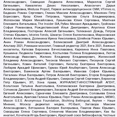
Александрович, Савицкая Людмила Алексеевна, Маркелов Сергей
Евгеньевич, Камалягин Денис Николаевич, Апахончич Дарья
Александровна, Medusa Project, Первое антикоррупционное СМИ, VTimes.io,
Баданин Роман Сергеевич, Гликин Максим Александрович, Маняхин Петр
Борисович, Ярош Юлия Петровна, Чуракова Ольга Владимировна,
Железнова Мария Михайловна, Лукьянова Юлия Сергеевна, Маетная
Елизавета Витальевна, The Insider SIA, Рубин Михаил Аркадьевич, Гройсман
Софья Романовна, Рождественский Илья Дмитриевич, Апухтина Юлия
Владимировна, Постернак Алексей Евгеньевич, Телеканал Дождь, Петров
Степан Юрьевич, Istories fonds, Шмагун Олеся Валентиновна, Мароховская
Алеся Алексеевна, Долинина Ирина Николаевна, Шлейнов Роман Юрьевич,
Анин Роман Александрович, Великовский Дмитрий Александрович,
Альтаир 2021, Ромашки монолит, Главный редактор 2021, Вега 2021, Важные
иноагенты, Каткова Вероника Вячеславовна, Карезина Инна Павловна,
Кузьмина Людмила Гавриловна, Костылева Полина Владимировна, Лютов
Александр Иванович, Жилкин Владимир Владимирович, Жилинский
Владимир Александрович, Тихонов Михаил Сергеевич, Пискунов Сергей
Евгеньевич, Ковин Виталий Сергеевич, Кильтау Екатерина Викторовна,
Любарев Аркадий Ефимович, Гурман Юрий Альбертович, Грезев Александр
Викторович, Важенков Артем Валерьевич, Иванова София Юрьевна,
Пигалкин Илья Валерьевич, Петров Алексей Викторович, Егоров Владимир
Владимирович, Гусев Андрей Юрьевич, Смирнов Сергей Сергеевич, Верзилов
Петр Юрьевич, ЗП, Зона права, ЖУРНАЛИСТ-ИНОСТРАННЫЙ АГЕНТ,
Вольтская Татьяна Анатольевна, Клепиковская Екатерина Дмитриевна,
Сотников Даниил Владимирович, Захаров Андрей Вячеславович, Симонов
Евгений Алексеевич, Сурначева Елизавета Дмитриевна, Соловьева Елена
Анатольевна, Арапова Галина Юрьевна, Перл Роман Александрович, МЕМО,
Mason G.E.S. Anonymous Foundation, Stichting Bellingcat, Якутия – Наше
Мнение, Москоу диджитал медиа, РС-Балт, Заговора Максим
Александрович, Ветошкина Валерия Валерьевна, Павлов Иван Юрьевич,
Скворцова Елена Сергеевна, Оленичев Максим Владимирович, Как бы
инагент, Кочетков Игорь Викторович, Иркутский союз библиофилов, Честные