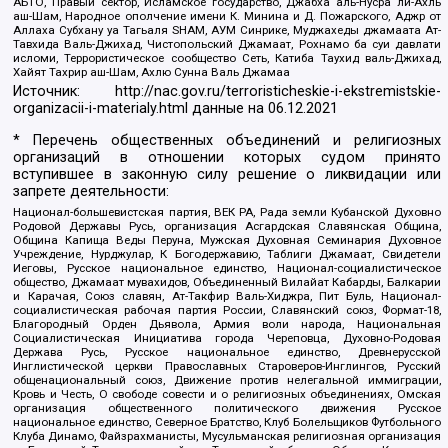
АБТО, Правый сектор, Исламское государство, Джабха аль-Нусра ли-Ахль
аш-Шам, Народное ополчение имени К. Минина и Д. Пожарского, Аджр от
Аллаха Субхану уа Тагьаля SHAM, АУМ Синрике, Муджахеды джамаата Ат-
Тавхида Валь-Джихад, Чистопольский Джамаат, Рохнамо ба суи давлати
исломи, Террористическое сообщество Сеть, Катиба Таухид валь-Джихад,
Хайят Тахрир аш-Шам, Ахлю Сунна Валь Джамаа
Источник:
http://nac.gov.ru/terroristicheskie-i-ekstremistskie-
organizacii-i-materialy.html
данные на
06.12.2021
* Перечень общественных объединений и религиозных
организаций в отношении которых судом принято
вступившее в законную силу решение о ликвидации или
запрете деятельности:
Национал-большевистская партия, ВЕК РА, Рада земли Кубанской Духовно
Родовой Державы Русь, организация Асгардская Славянская Община,
Община Капища Веды Перуна, Мужская Духовная Семинария Духовное
Учреждение, Нурджулар, К Богодержавию, Таблиги Джамаат, Свидетели
Иеговы, Русское национальное единство, Национал-социалистическое
общество, Джамаат мувахидов, Объединенный Вилайат Кабарды, Балкарии
и Карачая, Союз славян, Ат-Такфир Валь-Хиджра, Пит Буль, Национал-
социалистическая рабочая партия России, Славянский союз, Формат-18,
Благородный Орден Дьявола, Армия воли народа, Национальная
Социалистическая Инициатива города Череповца, Духовно-Родовая
Держава Русь, Русское национальное единство, Древнерусской
Инглистической церкви Православных Староверов-Инглингов, Русский
общенациональный союз, Движение против нелегальной иммиграции,
Кровь и Честь, О свободе совести и о религиозных объединениях, Омская
организация общественного политического движения Русское
национальное единство, Северное Братство, Клуб Болельщиков Футбольного
Клуба Динамо, Файзрахманисты, Мусульманская религиозная организация