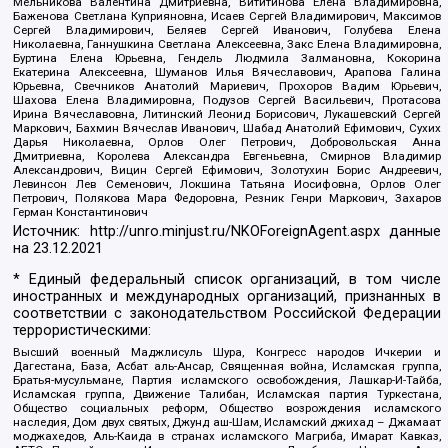
Мельникова Валентина Дмитриевна, Вититинова Елена Владимировна,
Баженова Светлана Куприяновна, Исаев Сергей Владимирович, Максимов
Сергей Владимирович, Беляев Сергей Иванович, Голубева Елена
Николаевна, Ганнушкина Светлана Алексеевна, Закс Елена Владимировна,
Буртина Елена Юрьевна, Гендель Людмила Залмановна, Кокорина
Екатерина Алексеевна, Шуманов Илья Вячеславович, Арапова Галина
Юрьевна, Свечников Анатолий Мариевич, Прохоров Вадим Юрьевич,
Шахова Елена Владимировна, Подузов Сергей Васильевич, Протасова
Ирина Вячеславовна, Литинский Леонид Борисович, Лукашевский Сергей
Маркович, Бахмин Вячеслав Иванович, Шабад Анатолий Ефимович, Сухих
Дарья Николаевна, Орлов Олег Петрович, Добровольская Анна
Дмитриевна, Королева Александра Евгеньевна, Смирнов Владимир
Александрович, Вицин Сергей Ефимович, Золотухин Борис Андреевич,
Левинсон Лев Семенович, Локшина Татьяна Иосифовна, Орлов Олег
Петрович, Полякова Мара Федоровна, Резник Генри Маркович, Захаров
Герман Константинович
Источник:
http://unro.minjust.ru/NKOForeignAgent.aspx
данные
на
23.12.2021
* Единый федеральный список организаций, в том числе
иностранных и международных организаций, признанных в
соответствии с законодательством Российской Федерации
террористическими:
Высший военный Маджлисуль Шура, Конгресс народов Ичкерии и
Дагестана, База, Асбат аль-Ансар, Священная война, Исламская группа,
Братья-мусульмане, Партия исламского освобождения, Лашкар-И-Тайба,
Исламская группа, Движение Талибан, Исламская партия Туркестана,
Общество социальных реформ, Общество возрождения исламского
наследия, Дом двух святых, Джунд аш-Шам, Исламский джихад – Джамаат
моджахедов, Аль-Каида в странах исламского Магриба, Имарат Кавказ,