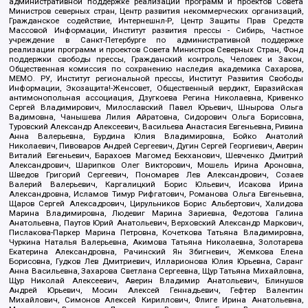
административной поддержке реализации программ и проектов Совета
Министров северных стран, Центр развития некоммерческих организаций,
Гражданское содействие, Интернешнл-Р, Центр Защиты Прав Средств
Массовой Информации, Институт развития прессы - Сибирь, Частное
учреждение в Санкт-Петербурге по административной поддержке
реализации программ и проектов Совета Министров Северных Стран, Фонд
поддержки свободы прессы, Гражданский контроль, Человек и Закон,
Общественная комиссия по сохранению наследия академика Сахарова,
МЕМО. РУ, Институт региональной прессы, Институт Развития Свободы
Информации, Экозащита!-Женсовет, Общественный вердикт, Евразийская
антимонопольная ассоциация, Дзугкоева Регина Николаевна, Кривенко
Сергей Владимирович, Милославский Павел Юрьевич, Шнырова Ольга
Вадимовна, Чанышева Лилия Айратовна, Сидорович Ольга Борисовна,
Туровский Александр Алексеевич, Васильева Анастасия Евгеньевна, Ривина
Анна Валерьевна, Бурдина Юлия Владимировна, Бойко Анатолий
Николаевич, Пивоваров Андрей Сергеевич, Дугин Сергей Георгиевич, Аверин
Виталий Евгеньевич, Барахоев Магомед Бекханович, Шевченко Дмитрий
Александрович, Шарипков Олег Викторович, Мошель Ирина Ароновна,
Шведов Григорий Сергеевич, Пономарев Лев Александрович, Созаев
Валерий Валерьевич, Каргалицкий Борис Юльевич, Исакова Ирина
Александровна, Исламов Тимур Рифгатович, Романова Ольга Евгеньевна,
Щаров Сергей Алексадрович, Цирульников Борис Альбертович, Халидова
Марина Владимировна, Людевиг Марина Зариевна, Федотова Галина
Анатольевна, Паутов Юрий Анатольевич, Верховский Александр Маркович,
Пислакова-Паркер Марина Петровна, Кочеткова Татьяна Владимировна,
Чуркина Наталья Валерьевна, Акимова Татьяна Николаевна, Золотарева
Екатерина Александровна, Рачинский Ян Збигневич, Жемкова Елена
Борисовна, Гудков Лев Дмитриевич, Илларионова Юлия Юрьевна, Саранг
Анна Васильевна, Захарова Светлана Сергеевна, Щур Татьяна Михайловна,
Щур Николай Алексеевич, Аверин Владимир Анатольевич, Блинушов
Андрей Юрьевич, Мосин Алексей Геннадьевич, Гефтер Валентин
Михайлович, Симонов Алексей Кириллович, Флиге Ирина Анатольевна,