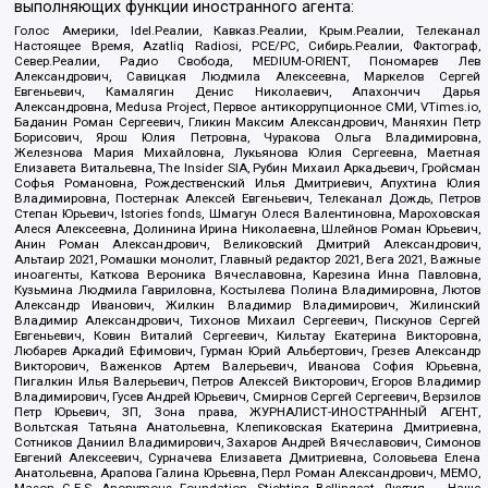
выполняющих функции иностранного агента:
Голос Америки, Idel.Реалии, Кавказ.Реалии, Крым.Реалии, Телеканал
Настоящее Время, Azatliq Radiosi, PCE/PC, Сибирь.Реалии, Фактограф,
Север.Реалии, Радио Свобода, MEDIUM-ORIENT, Пономарев Лев
Александрович, Савицкая Людмила Алексеевна, Маркелов Сергей
Евгеньевич, Камалягин Денис Николаевич, Апахончич Дарья
Александровна, Medusa Project, Первое антикоррупционное СМИ, VTimes.io,
Баданин Роман Сергеевич, Гликин Максим Александрович, Маняхин Петр
Борисович, Ярош Юлия Петровна, Чуракова Ольга Владимировна,
Железнова Мария Михайловна, Лукьянова Юлия Сергеевна, Маетная
Елизавета Витальевна, The Insider SIA, Рубин Михаил Аркадьевич, Гройсман
Софья Романовна, Рождественский Илья Дмитриевич, Апухтина Юлия
Владимировна, Постернак Алексей Евгеньевич, Телеканал Дождь, Петров
Степан Юрьевич, Istories fonds, Шмагун Олеся Валентиновна, Мароховская
Алеся Алексеевна, Долинина Ирина Николаевна, Шлейнов Роман Юрьевич,
Анин Роман Александрович, Великовский Дмитрий Александрович,
Альтаир 2021, Ромашки монолит, Главный редактор 2021, Вега 2021, Важные
иноагенты, Каткова Вероника Вячеславовна, Карезина Инна Павловна,
Кузьмина Людмила Гавриловна, Костылева Полина Владимировна, Лютов
Александр Иванович, Жилкин Владимир Владимирович, Жилинский
Владимир Александрович, Тихонов Михаил Сергеевич, Пискунов Сергей
Евгеньевич, Ковин Виталий Сергеевич, Кильтау Екатерина Викторовна,
Любарев Аркадий Ефимович, Гурман Юрий Альбертович, Грезев Александр
Викторович, Важенков Артем Валерьевич, Иванова София Юрьевна,
Пигалкин Илья Валерьевич, Петров Алексей Викторович, Егоров Владимир
Владимирович, Гусев Андрей Юрьевич, Смирнов Сергей Сергеевич, Верзилов
Петр Юрьевич, ЗП, Зона права, ЖУРНАЛИСТ-ИНОСТРАННЫЙ АГЕНТ,
Вольтская Татьяна Анатольевна, Клепиковская Екатерина Дмитриевна,
Сотников Даниил Владимирович, Захаров Андрей Вячеславович, Симонов
Евгений Алексеевич, Сурначева Елизавета Дмитриевна, Соловьева Елена
Анатольевна, Арапова Галина Юрьевна, Перл Роман Александрович, МЕМО,