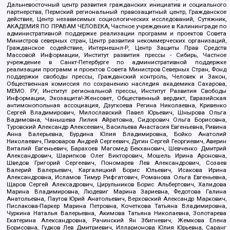
Дальневосточный центр развития гражданских инициатив и социального
партнерства, Пермский региональный правозащитный центр, Гражданское
действие, Центр независимых социологических исследований, Сутяжник,
АКАДЕМИЯ ПО ПРАВАМ ЧЕЛОВЕКА, Частное учреждение в Калининграде по
административной поддержке реализации программ и проектов Совета
Министров северных стран, Центр развития некоммерческих организаций,
Гражданское содействие, Интернешнл-Р, Центр Защиты Прав Средств
Массовой Информации, Институт развития прессы - Сибирь, Частное
учреждение в Санкт-Петербурге по административной поддержке
реализации программ и проектов Совета Министров Северных Стран, Фонд
поддержки свободы прессы, Гражданский контроль, Человек и Закон,
Общественная комиссия по сохранению наследия академика Сахарова,
МЕМО. РУ, Институт региональной прессы, Институт Развития Свободы
Информации, Экозащита!-Женсовет, Общественный вердикт, Евразийская
антимонопольная ассоциация, Дзугкоева Регина Николаевна, Кривенко
Сергей Владимирович, Милославский Павел Юрьевич, Шнырова Ольга
Вадимовна, Чанышева Лилия Айратовна, Сидорович Ольга Борисовна,
Туровский Александр Алексеевич, Васильева Анастасия Евгеньевна, Ривина
Анна Валерьевна, Бурдина Юлия Владимировна, Бойко Анатолий
Николаевич, Пивоваров Андрей Сергеевич, Дугин Сергей Георгиевич, Аверин
Виталий Евгеньевич, Барахоев Магомед Бекханович, Шевченко Дмитрий
Александрович, Шарипков Олег Викторович, Мошель Ирина Ароновна,
Шведов Григорий Сергеевич, Пономарев Лев Александрович, Созаев
Валерий Валерьевич, Каргалицкий Борис Юльевич, Исакова Ирина
Александровна, Исламов Тимур Рифгатович, Романова Ольга Евгеньевна,
Щаров Сергей Алексадрович, Цирульников Борис Альбертович, Халидова
Марина Владимировна, Людевиг Марина Зариевна, Федотова Галина
Анатольевна, Паутов Юрий Анатольевич, Верховский Александр Маркович,
Пислакова-Паркер Марина Петровна, Кочеткова Татьяна Владимировна,
Чуркина Наталья Валерьевна, Акимова Татьяна Николаевна, Золотарева
Екатерина Александровна, Рачинский Ян Збигневич, Жемкова Елена
Борисовна, Гудков Лев Дмитриевич, Илларионова Юлия Юрьевна, Саранг