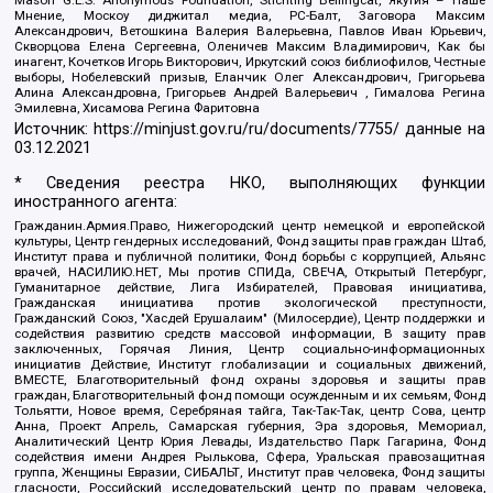
Mason G.E.S. Anonymous Foundation, Stichting Bellingcat, Якутия – Наше
Мнение, Москоу диджитал медиа, РС-Балт, Заговора Максим
Александрович, Ветошкина Валерия Валерьевна, Павлов Иван Юрьевич,
Скворцова Елена Сергеевна, Оленичев Максим Владимирович, Как бы
инагент, Кочетков Игорь Викторович, Иркутский союз библиофилов, Честные
выборы, Нобелевский призыв, Еланчик Олег Александрович, Григорьева
Алина Александровна, Григорьев Андрей Валерьевич , Гималова Регина
Эмилевна, Хисамова Регина Фаритовна
Источник:
https://minjust.gov.ru/ru/documents/7755/
данные на
03.12.2021
* Сведения реестра НКО, выполняющих функции
иностранного агента:
Гражданин.Армия.Право, Нижегородский центр немецкой и европейской
культуры, Центр гендерных исследований, Фонд защиты прав граждан Штаб,
Институт права и публичной политики, Фонд борьбы с коррупцией, Альянс
врачей, НАСИЛИЮ.НЕТ, Мы против СПИДа, СВЕЧА, Открытый Петербург,
Гуманитарное действие, Лига Избирателей, Правовая инициатива,
Гражданская инициатива против экологической преступности,
Гражданский Союз, "Хасдей Ерушалаим" (Милосердие), Центр поддержки и
содействия развитию средств массовой информации, В защиту прав
заключенных, Горячая Линия, Центр социально-информационных
инициатив Действие, Институт глобализации и социальных движений,
ВМЕСТЕ, Благотворительный фонд охраны здоровья и защиты прав
граждан, Благотворительный фонд помощи осужденным и их семьям, Фонд
Тольятти, Новое время, Серебряная тайга, Так-Так-Так, центр Сова, центр
Анна, Проект Апрель, Самарская губерния, Эра здоровья, Мемориал,
Аналитический Центр Юрия Левады, Издательство Парк Гагарина, Фонд
содействия имени Андрея Рылькова, Сфера, Уральская правозащитная
группа, Женщины Евразии, СИБАЛЬТ, Институт прав человека, Фонд защиты
гласности, Российский исследовательский центр по правам человека,