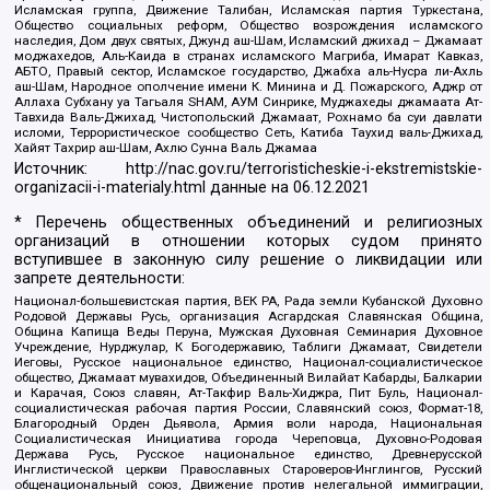
Исламская группа, Движение Талибан, Исламская партия Туркестана,
Общество социальных реформ, Общество возрождения исламского
наследия, Дом двух святых, Джунд аш-Шам, Исламский джихад – Джамаат
моджахедов, Аль-Каида в странах исламского Магриба, Имарат Кавказ,
АБТО, Правый сектор, Исламское государство, Джабха аль-Нусра ли-Ахль
аш-Шам, Народное ополчение имени К. Минина и Д. Пожарского, Аджр от
Аллаха Субхану уа Тагьаля SHAM, АУМ Синрике, Муджахеды джамаата Ат-
Тавхида Валь-Джихад, Чистопольский Джамаат, Рохнамо ба суи давлати
исломи, Террористическое сообщество Сеть, Катиба Таухид валь-Джихад,
Хайят Тахрир аш-Шам, Ахлю Сунна Валь Джамаа
Источник:
http://nac.gov.ru/terroristicheskie-i-ekstremistskie-
organizacii-i-materialy.html
данные на
06.12.2021
* Перечень общественных объединений и религиозных
организаций в отношении которых судом принято
вступившее в законную силу решение о ликвидации или
запрете деятельности:
Национал-большевистская партия, ВЕК РА, Рада земли Кубанской Духовно
Родовой Державы Русь, организация Асгардская Славянская Община,
Община Капища Веды Перуна, Мужская Духовная Семинария Духовное
Учреждение, Нурджулар, К Богодержавию, Таблиги Джамаат, Свидетели
Иеговы, Русское национальное единство, Национал-социалистическое
общество, Джамаат мувахидов, Объединенный Вилайат Кабарды, Балкарии
и Карачая, Союз славян, Ат-Такфир Валь-Хиджра, Пит Буль, Национал-
социалистическая рабочая партия России, Славянский союз, Формат-18,
Благородный Орден Дьявола, Армия воли народа, Национальная
Социалистическая Инициатива города Череповца, Духовно-Родовая
Держава Русь, Русское национальное единство, Древнерусской
Инглистической церкви Православных Староверов-Инглингов, Русский
общенациональный союз, Движение против нелегальной иммиграции,