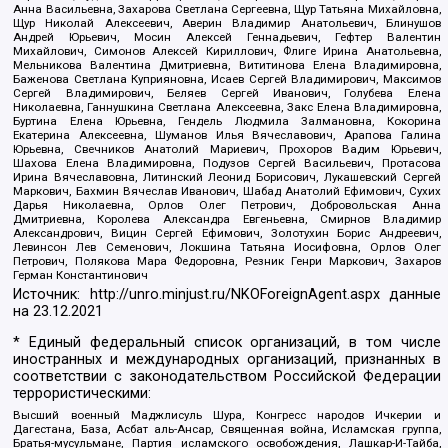
Анна Васильевна, Захарова Светлана Сергеевна, Щур Татьяна Михайловна,
Щур Николай Алексеевич, Аверин Владимир Анатольевич, Блинушов
Андрей Юрьевич, Мосин Алексей Геннадьевич, Гефтер Валентин
Михайлович, Симонов Алексей Кириллович, Флиге Ирина Анатольевна,
Мельникова Валентина Дмитриевна, Вититинова Елена Владимировна,
Баженова Светлана Куприяновна, Исаев Сергей Владимирович, Максимов
Сергей Владимирович, Беляев Сергей Иванович, Голубева Елена
Николаевна, Ганнушкина Светлана Алексеевна, Закс Елена Владимировна,
Буртина Елена Юрьевна, Гендель Людмила Залмановна, Кокорина
Екатерина Алексеевна, Шуманов Илья Вячеславович, Арапова Галина
Юрьевна, Свечников Анатолий Мариевич, Прохоров Вадим Юрьевич,
Шахова Елена Владимировна, Подузов Сергей Васильевич, Протасова
Ирина Вячеславовна, Литинский Леонид Борисович, Лукашевский Сергей
Маркович, Бахмин Вячеслав Иванович, Шабад Анатолий Ефимович, Сухих
Дарья Николаевна, Орлов Олег Петрович, Добровольская Анна
Дмитриевна, Королева Александра Евгеньевна, Смирнов Владимир
Александрович, Вицин Сергей Ефимович, Золотухин Борис Андреевич,
Левинсон Лев Семенович, Локшина Татьяна Иосифовна, Орлов Олег
Петрович, Полякова Мара Федоровна, Резник Генри Маркович, Захаров
Герман Константинович
Источник:
http://unro.minjust.ru/NKOForeignAgent.aspx
данные
на
23.12.2021
* Единый федеральный список организаций, в том числе
иностранных и международных организаций, признанных в
соответствии с законодательством Российской Федерации
террористическими:
Высший военный Маджлисуль Шура, Конгресс народов Ичкерии и
Дагестана, База, Асбат аль-Ансар, Священная война, Исламская группа,
Братья-мусульмане, Партия исламского освобождения, Лашкар-И-Тайба,