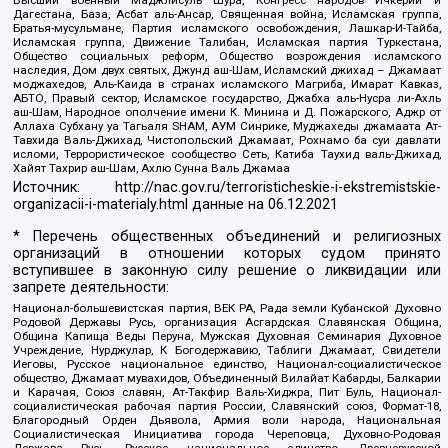
Высший военный Маджлисуль Шура, Конгресс народов Ичкерии и
Дагестана, База, Асбат аль-Ансар, Священная война, Исламская группа,
Братья-мусульмане, Партия исламского освобождения, Лашкар-И-Тайба,
Исламская группа, Движение Талибан, Исламская партия Туркестана,
Общество социальных реформ, Общество возрождения исламского
наследия, Дом двух святых, Джунд аш-Шам, Исламский джихад – Джамаат
моджахедов, Аль-Каида в странах исламского Магриба, Имарат Кавказ,
АБТО, Правый сектор, Исламское государство, Джабха аль-Нусра ли-Ахль
аш-Шам, Народное ополчение имени К. Минина и Д. Пожарского, Аджр от
Аллаха Субхану уа Тагьаля SHAM, АУМ Синрике, Муджахеды джамаата Ат-
Тавхида Валь-Джихад, Чистопольский Джамаат, Рохнамо ба суи давлати
исломи, Террористическое сообщество Сеть, Катиба Таухид валь-Джихад,
Хайят Тахрир аш-Шам, Ахлю Сунна Валь Джамаа
Источник:
http://nac.gov.ru/terroristicheskie-i-ekstremistskie-
organizacii-i-materialy.html
данные на
06.12.2021
* Перечень общественных объединений и религиозных
организаций в отношении которых судом принято
вступившее в законную силу решение о ликвидации или
запрете деятельности:
Национал-большевистская партия, ВЕК РА, Рада земли Кубанской Духовно
Родовой Державы Русь, организация Асгардская Славянская Община,
Община Капища Веды Перуна, Мужская Духовная Семинария Духовное
Учреждение, Нурджулар, К Богодержавию, Таблиги Джамаат, Свидетели
Иеговы, Русское национальное единство, Национал-социалистическое
общество, Джамаат мувахидов, Объединенный Вилайат Кабарды, Балкарии
и Карачая, Союз славян, Ат-Такфир Валь-Хиджра, Пит Буль, Национал-
социалистическая рабочая партия России, Славянский союз, Формат-18,
Благородный Орден Дьявола, Армия воли народа, Национальная
Социалистическая Инициатива города Череповца, Духовно-Родовая