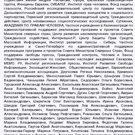
группа, Женщины Евразии, СИБАЛЬТ, Институт прав человека, Фонд защиты
гласности, Российский исследовательский центр по правам человека,
Дальневосточный центр развития гражданских инициатив и социального
партнерства, Пермский региональный правозащитный центр, Гражданское
действие, Центр независимых социологических исследований, Сутяжник,
АКАДЕМИЯ ПО ПРАВАМ ЧЕЛОВЕКА, Частное учреждение в Калининграде по
административной поддержке реализации программ и проектов Совета
Министров северных стран, Центр развития некоммерческих организаций,
Гражданское содействие, Интернешнл-Р, Центр Защиты Прав Средств
Массовой Информации, Институт развития прессы - Сибирь, Частное
учреждение в Санкт-Петербурге по административной поддержке
реализации программ и проектов Совета Министров Северных Стран, Фонд
поддержки свободы прессы, Гражданский контроль, Человек и Закон,
Общественная комиссия по сохранению наследия академика Сахарова,
МЕМО. РУ, Институт региональной прессы, Институт Развития Свободы
Информации, Экозащита!-Женсовет, Общественный вердикт, Евразийская
антимонопольная ассоциация, Дзугкоева Регина Николаевна, Кривенко
Сергей Владимирович, Милославский Павел Юрьевич, Шнырова Ольга
Вадимовна, Чанышева Лилия Айратовна, Сидорович Ольга Борисовна,
Туровский Александр Алексеевич, Васильева Анастасия Евгеньевна, Ривина
Анна Валерьевна, Бурдина Юлия Владимировна, Бойко Анатолий
Николаевич, Пивоваров Андрей Сергеевич, Дугин Сергей Георгиевич, Аверин
Виталий Евгеньевич, Барахоев Магомед Бекханович, Шевченко Дмитрий
Александрович, Шарипков Олег Викторович, Мошель Ирина Ароновна,
Шведов Григорий Сергеевич, Пономарев Лев Александрович, Созаев
Валерий Валерьевич, Каргалицкий Борис Юльевич, Исакова Ирина
Александровна, Исламов Тимур Рифгатович, Романова Ольга Евгеньевна,
Щаров Сергей Алексадрович, Цирульников Борис Альбертович, Халидова
Марина Владимировна, Людевиг Марина Зариевна, Федотова Галина
Анатольевна, Паутов Юрий Анатольевич, Верховский Александр Маркович,
Пислакова-Паркер Марина Петровна, Кочеткова Татьяна Владимировна,
Чуркина Наталья Валерьевна, Акимова Татьяна Николаевна, Золотарева