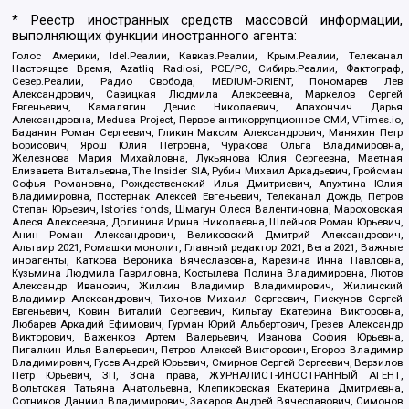
* Реестр иностранных средств массовой информации,
выполняющих функции иностранного агента:
Голос Америки, Idel.Реалии, Кавказ.Реалии, Крым.Реалии, Телеканал
Настоящее Время, Azatliq Radiosi, PCE/PC, Сибирь.Реалии, Фактограф,
Север.Реалии, Радио Свобода, MEDIUM-ORIENT, Пономарев Лев
Александрович, Савицкая Людмила Алексеевна, Маркелов Сергей
Евгеньевич, Камалягин Денис Николаевич, Апахончич Дарья
Александровна, Medusa Project, Первое антикоррупционное СМИ, VTimes.io,
Баданин Роман Сергеевич, Гликин Максим Александрович, Маняхин Петр
Борисович, Ярош Юлия Петровна, Чуракова Ольга Владимировна,
Железнова Мария Михайловна, Лукьянова Юлия Сергеевна, Маетная
Елизавета Витальевна, The Insider SIA, Рубин Михаил Аркадьевич, Гройсман
Софья Романовна, Рождественский Илья Дмитриевич, Апухтина Юлия
Владимировна, Постернак Алексей Евгеньевич, Телеканал Дождь, Петров
Степан Юрьевич, Istories fonds, Шмагун Олеся Валентиновна, Мароховская
Алеся Алексеевна, Долинина Ирина Николаевна, Шлейнов Роман Юрьевич,
Анин Роман Александрович, Великовский Дмитрий Александрович,
Альтаир 2021, Ромашки монолит, Главный редактор 2021, Вега 2021, Важные
иноагенты, Каткова Вероника Вячеславовна, Карезина Инна Павловна,
Кузьмина Людмила Гавриловна, Костылева Полина Владимировна, Лютов
Александр Иванович, Жилкин Владимир Владимирович, Жилинский
Владимир Александрович, Тихонов Михаил Сергеевич, Пискунов Сергей
Евгеньевич, Ковин Виталий Сергеевич, Кильтау Екатерина Викторовна,
Любарев Аркадий Ефимович, Гурман Юрий Альбертович, Грезев Александр
Викторович, Важенков Артем Валерьевич, Иванова София Юрьевна,
Пигалкин Илья Валерьевич, Петров Алексей Викторович, Егоров Владимир
Владимирович, Гусев Андрей Юрьевич, Смирнов Сергей Сергеевич, Верзилов
Петр Юрьевич, ЗП, Зона права, ЖУРНАЛИСТ-ИНОСТРАННЫЙ АГЕНТ,
Вольтская Татьяна Анатольевна, Клепиковская Екатерина Дмитриевна,
Сотников Даниил Владимирович, Захаров Андрей Вячеславович, Симонов