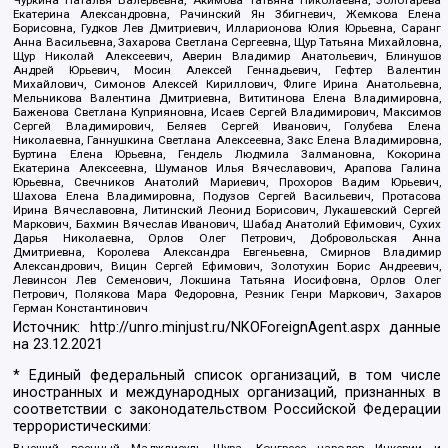
Екатерина Александровна, Рачинский Ян Збигневич, Жемкова Елена
Борисовна, Гудков Лев Дмитриевич, Илларионова Юлия Юрьевна, Саранг
Анна Васильевна, Захарова Светлана Сергеевна, Щур Татьяна Михайловна,
Щур Николай Алексеевич, Аверин Владимир Анатольевич, Блинушов
Андрей Юрьевич, Мосин Алексей Геннадьевич, Гефтер Валентин
Михайлович, Симонов Алексей Кириллович, Флиге Ирина Анатольевна,
Мельникова Валентина Дмитриевна, Вититинова Елена Владимировна,
Баженова Светлана Куприяновна, Исаев Сергей Владимирович, Максимов
Сергей Владимирович, Беляев Сергей Иванович, Голубева Елена
Николаевна, Ганнушкина Светлана Алексеевна, Закс Елена Владимировна,
Буртина Елена Юрьевна, Гендель Людмила Залмановна, Кокорина
Екатерина Алексеевна, Шуманов Илья Вячеславович, Арапова Галина
Юрьевна, Свечников Анатолий Мариевич, Прохоров Вадим Юрьевич,
Шахова Елена Владимировна, Подузов Сергей Васильевич, Протасова
Ирина Вячеславовна, Литинский Леонид Борисович, Лукашевский Сергей
Маркович, Бахмин Вячеслав Иванович, Шабад Анатолий Ефимович, Сухих
Дарья Николаевна, Орлов Олег Петрович, Добровольская Анна
Дмитриевна, Королева Александра Евгеньевна, Смирнов Владимир
Александрович, Вицин Сергей Ефимович, Золотухин Борис Андреевич,
Левинсон Лев Семенович, Локшина Татьяна Иосифовна, Орлов Олег
Петрович, Полякова Мара Федоровна, Резник Генри Маркович, Захаров
Герман Константинович
Источник:
http://unro.minjust.ru/NKOForeignAgent.aspx
данные
на
23.12.2021
* Единый федеральный список организаций, в том числе
иностранных и международных организаций, признанных в
соответствии с законодательством Российской Федерации
террористическими: