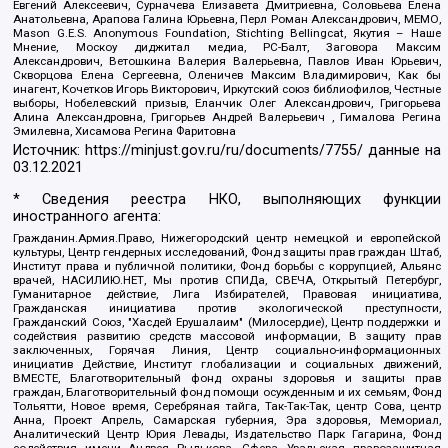
Евгений Алексеевич, Сурначева Елизавета Дмитриевна, Соловьева Елена
Анатольевна, Арапова Галина Юрьевна, Перл Роман Александрович, МЕМО,
Mason G.E.S. Anonymous Foundation, Stichting Bellingcat, Якутия – Наше
Мнение, Москоу диджитал медиа, РС-Балт, Заговора Максим
Александрович, Ветошкина Валерия Валерьевна, Павлов Иван Юрьевич,
Скворцова Елена Сергеевна, Оленичев Максим Владимирович, Как бы
инагент, Кочетков Игорь Викторович, Иркутский союз библиофилов, Честные
выборы, Нобелевский призыв, Еланчик Олег Александрович, Григорьева
Алина Александровна, Григорьев Андрей Валерьевич , Гималова Регина
Эмилевна, Хисамова Регина Фаритовна
Источник:
https://minjust.gov.ru/ru/documents/7755/
данные на
03.12.2021
* Сведения реестра НКО, выполняющих функции
иностранного агента:
Гражданин.Армия.Право, Нижегородский центр немецкой и европейской
культуры, Центр гендерных исследований, Фонд защиты прав граждан Штаб,
Институт права и публичной политики, Фонд борьбы с коррупцией, Альянс
врачей, НАСИЛИЮ.НЕТ, Мы против СПИДа, СВЕЧА, Открытый Петербург,
Гуманитарное действие, Лига Избирателей, Правовая инициатива,
Гражданская инициатива против экологической преступности,
Гражданский Союз, "Хасдей Ерушалаим" (Милосердие), Центр поддержки и
содействия развитию средств массовой информации, В защиту прав
заключенных, Горячая Линия, Центр социально-информационных
инициатив Действие, Институт глобализации и социальных движений,
ВМЕСТЕ, Благотворительный фонд охраны здоровья и защиты прав
граждан, Благотворительный фонд помощи осужденным и их семьям, Фонд
Тольятти, Новое время, Серебряная тайга, Так-Так-Так, центр Сова, центр
Анна, Проект Апрель, Самарская губерния, Эра здоровья, Мемориал,
Аналитический Центр Юрия Левады, Издательство Парк Гагарина, Фонд
содействия имени Андрея Рылькова, Сфера, Уральская правозащитная