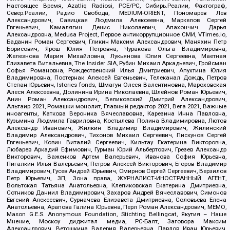
Настоящее Время, Azatliq Radiosi, PCE/PC, Сибирь.Реалии, Фактограф,
Север.Реалии, Радио Свобода, MEDIUM-ORIENT, Пономарев Лев
Александрович, Савицкая Людмила Алексеевна, Маркелов Сергей
Евгеньевич, Камалягин Денис Николаевич, Апахончич Дарья
Александровна, Medusa Project, Первое антикоррупционное СМИ, VTimes.io,
Баданин Роман Сергеевич, Гликин Максим Александрович, Маняхин Петр
Борисович, Ярош Юлия Петровна, Чуракова Ольга Владимировна,
Железнова Мария Михайловна, Лукьянова Юлия Сергеевна, Маетная
Елизавета Витальевна, The Insider SIA, Рубин Михаил Аркадьевич, Гройсман
Софья Романовна, Рождественский Илья Дмитриевич, Апухтина Юлия
Владимировна, Постернак Алексей Евгеньевич, Телеканал Дождь, Петров
Степан Юрьевич, Istories fonds, Шмагун Олеся Валентиновна, Мароховская
Алеся Алексеевна, Долинина Ирина Николаевна, Шлейнов Роман Юрьевич,
Анин Роман Александрович, Великовский Дмитрий Александрович,
Альтаир 2021, Ромашки монолит, Главный редактор 2021, Вега 2021, Важные
иноагенты, Каткова Вероника Вячеславовна, Карезина Инна Павловна,
Кузьмина Людмила Гавриловна, Костылева Полина Владимировна, Лютов
Александр Иванович, Жилкин Владимир Владимирович, Жилинский
Владимир Александрович, Тихонов Михаил Сергеевич, Пискунов Сергей
Евгеньевич, Ковин Виталий Сергеевич, Кильтау Екатерина Викторовна,
Любарев Аркадий Ефимович, Гурман Юрий Альбертович, Грезев Александр
Викторович, Важенков Артем Валерьевич, Иванова София Юрьевна,
Пигалкин Илья Валерьевич, Петров Алексей Викторович, Егоров Владимир
Владимирович, Гусев Андрей Юрьевич, Смирнов Сергей Сергеевич, Верзилов
Петр Юрьевич, ЗП, Зона права, ЖУРНАЛИСТ-ИНОСТРАННЫЙ АГЕНТ,
Вольтская Татьяна Анатольевна, Клепиковская Екатерина Дмитриевна,
Сотников Даниил Владимирович, Захаров Андрей Вячеславович, Симонов
Евгений Алексеевич, Сурначева Елизавета Дмитриевна, Соловьева Елена
Анатольевна, Арапова Галина Юрьевна, Перл Роман Александрович, МЕМО,
Mason G.E.S. Anonymous Foundation, Stichting Bellingcat, Якутия – Наше
Мнение, Москоу диджитал медиа, РС-Балт, Заговора Максим
Александрович, Ветошкина Валерия Валерьевна, Павлов Иван Юрьевич,