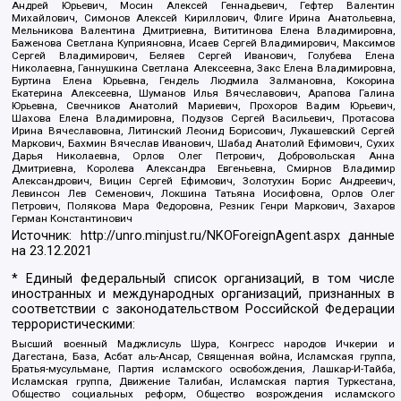
Андрей Юрьевич, Мосин Алексей Геннадьевич, Гефтер Валентин
Михайлович, Симонов Алексей Кириллович, Флиге Ирина Анатольевна,
Мельникова Валентина Дмитриевна, Вититинова Елена Владимировна,
Баженова Светлана Куприяновна, Исаев Сергей Владимирович, Максимов
Сергей Владимирович, Беляев Сергей Иванович, Голубева Елена
Николаевна, Ганнушкина Светлана Алексеевна, Закс Елена Владимировна,
Буртина Елена Юрьевна, Гендель Людмила Залмановна, Кокорина
Екатерина Алексеевна, Шуманов Илья Вячеславович, Арапова Галина
Юрьевна, Свечников Анатолий Мариевич, Прохоров Вадим Юрьевич,
Шахова Елена Владимировна, Подузов Сергей Васильевич, Протасова
Ирина Вячеславовна, Литинский Леонид Борисович, Лукашевский Сергей
Маркович, Бахмин Вячеслав Иванович, Шабад Анатолий Ефимович, Сухих
Дарья Николаевна, Орлов Олег Петрович, Добровольская Анна
Дмитриевна, Королева Александра Евгеньевна, Смирнов Владимир
Александрович, Вицин Сергей Ефимович, Золотухин Борис Андреевич,
Левинсон Лев Семенович, Локшина Татьяна Иосифовна, Орлов Олег
Петрович, Полякова Мара Федоровна, Резник Генри Маркович, Захаров
Герман Константинович
Источник:
http://unro.minjust.ru/NKOForeignAgent.aspx
данные
на
23.12.2021
* Единый федеральный список организаций, в том числе
иностранных и международных организаций, признанных в
соответствии с законодательством Российской Федерации
террористическими:
Высший военный Маджлисуль Шура, Конгресс народов Ичкерии и
Дагестана, База, Асбат аль-Ансар, Священная война, Исламская группа,
Братья-мусульмане, Партия исламского освобождения, Лашкар-И-Тайба,
Исламская группа, Движение Талибан, Исламская партия Туркестана,
Общество социальных реформ, Общество возрождения исламского