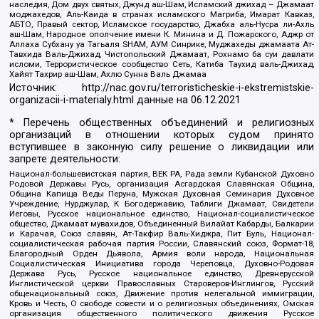
наследия, Дом двух святых, Джунд аш-Шам, Исламский джихад – Джамаат
моджахедов, Аль-Каида в странах исламского Магриба, Имарат Кавказ,
АБТО, Правый сектор, Исламское государство, Джабха аль-Нусра ли-Ахль
аш-Шам, Народное ополчение имени К. Минина и Д. Пожарского, Аджр от
Аллаха Субхану уа Тагьаля SHAM, АУМ Синрике, Муджахеды джамаата Ат-
Тавхида Валь-Джихад, Чистопольский Джамаат, Рохнамо ба суи давлати
исломи, Террористическое сообщество Сеть, Катиба Таухид валь-Джихад,
Хайят Тахрир аш-Шам, Ахлю Сунна Валь Джамаа
Источник:
http://nac.gov.ru/terroristicheskie-i-ekstremistskie-
organizacii-i-materialy.html
данные на
06.12.2021
* Перечень общественных объединений и религиозных
организаций в отношении которых судом принято
вступившее в законную силу решение о ликвидации или
запрете деятельности:
Национал-большевистская партия, ВЕК РА, Рада земли Кубанской Духовно
Родовой Державы Русь, организация Асгардская Славянская Община,
Община Капища Веды Перуна, Мужская Духовная Семинария Духовное
Учреждение, Нурджулар, К Богодержавию, Таблиги Джамаат, Свидетели
Иеговы, Русское национальное единство, Национал-социалистическое
общество, Джамаат мувахидов, Объединенный Вилайат Кабарды, Балкарии
и Карачая, Союз славян, Ат-Такфир Валь-Хиджра, Пит Буль, Национал-
социалистическая рабочая партия России, Славянский союз, Формат-18,
Благородный Орден Дьявола, Армия воли народа, Национальная
Социалистическая Инициатива города Череповца, Духовно-Родовая
Держава Русь, Русское национальное единство, Древнерусской
Инглистической церкви Православных Староверов-Инглингов, Русский
общенациональный союз, Движение против нелегальной иммиграции,
Кровь и Честь, О свободе совести и о религиозных объединениях, Омская
организация общественного политического движения Русское