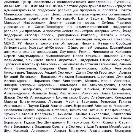
действие, Центр независимых социологических исследований, Сутяжник,
АКАДЕМИЯ ПО ПРАВАМ ЧЕЛОВЕКА, Частное учреждение в Калининграде по
административной поддержке реализации программ и проектов Совета
Министров северных стран, Центр развития некоммерческих организаций,
Гражданское содействие, Интернешнл-Р, Центр Защиты Прав Средств
Массовой Информации, Институт развития прессы - Сибирь, Частное
учреждение в Санкт-Петербурге по административной поддержке
реализации программ и проектов Совета Министров Северных Стран, Фонд
поддержки свободы прессы, Гражданский контроль, Человек и Закон,
Общественная комиссия по сохранению наследия академика Сахарова,
МЕМО. РУ, Институт региональной прессы, Институт Развития Свободы
Информации, Экозащита!-Женсовет, Общественный вердикт, Евразийская
антимонопольная ассоциация, Дзугкоева Регина Николаевна, Кривенко
Сергей Владимирович, Милославский Павел Юрьевич, Шнырова Ольга
Вадимовна, Чанышева Лилия Айратовна, Сидорович Ольга Борисовна,
Туровский Александр Алексеевич, Васильева Анастасия Евгеньевна, Ривина
Анна Валерьевна, Бурдина Юлия Владимировна, Бойко Анатолий
Николаевич, Пивоваров Андрей Сергеевич, Дугин Сергей Георгиевич, Аверин
Виталий Евгеньевич, Барахоев Магомед Бекханович, Шевченко Дмитрий
Александрович, Шарипков Олег Викторович, Мошель Ирина Ароновна,
Шведов Григорий Сергеевич, Пономарев Лев Александрович, Созаев
Валерий Валерьевич, Каргалицкий Борис Юльевич, Исакова Ирина
Александровна, Исламов Тимур Рифгатович, Романова Ольга Евгеньевна,
Щаров Сергей Алексадрович, Цирульников Борис Альбертович, Халидова
Марина Владимировна, Людевиг Марина Зариевна, Федотова Галина
Анатольевна, Паутов Юрий Анатольевич, Верховский Александр Маркович,
Пислакова-Паркер Марина Петровна, Кочеткова Татьяна Владимировна,
Чуркина Наталья Валерьевна, Акимова Татьяна Николаевна, Золотарева
Екатерина Александровна, Рачинский Ян Збигневич, Жемкова Елена
Борисовна, Гудков Лев Дмитриевич, Илларионова Юлия Юрьевна, Саранг
Анна Васильевна, Захарова Светлана Сергеевна, Щур Татьяна Михайловна,
Щур Николай Алексеевич, Аверин Владимир Анатольевич, Блинушов