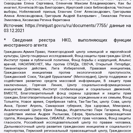
Скворцова Елена Сергеевна, Оленичев Максим Владимирович, Как бы
инагент, Кочетков Игорь Викторович, Иркутский союз библиофилов, Честные
выборы, Нобелевский призыв, Еланчик Олег Александрович, Григорьева
Алина Александровна, Григорьев Андрей Валерьевич , Гималова Регина
Эмилевна, Хисамова Регина Фаритовна
Источник:
https://minjust.gov.ru/ru/documents/7755/
данные на
03.12.2021
* Сведения реестра НКО, выполняющих функции
иностранного агента:
Гражданин.Армия.Право, Нижегородский центр немецкой и европейской
культуры, Центр гендерных исследований, Фонд защиты прав граждан Штаб,
Институт права и публичной политики, Фонд борьбы с коррупцией, Альянс
врачей, НАСИЛИЮ.НЕТ, Мы против СПИДа, СВЕЧА, Открытый Петербург,
Гуманитарное действие, Лига Избирателей, Правовая инициатива,
Гражданская инициатива против экологической преступности,
Гражданский Союз, "Хасдей Ерушалаим" (Милосердие), Центр поддержки и
содействия развитию средств массовой информации, В защиту прав
заключенных, Горячая Линия, Центр социально-информационных
инициатив Действие, Институт глобализации и социальных движений,
ВМЕСТЕ, Благотворительный фонд охраны здоровья и защиты прав
граждан, Благотворительный фонд помощи осужденным и их семьям, Фонд
Тольятти, Новое время, Серебряная тайга, Так-Так-Так, центр Сова, центр
Анна, Проект Апрель, Самарская губерния, Эра здоровья, Мемориал,
Аналитический Центр Юрия Левады, Издательство Парк Гагарина, Фонд
содействия имени Андрея Рылькова, Сфера, Уральская правозащитная
группа, Женщины Евразии, СИБАЛЬТ, Институт прав человека, Фонд защиты
гласности, Российский исследовательский центр по правам человека,
Дальневосточный центр развития гражданских инициатив и социального
партнерства, Пермский региональный правозащитный центр, Гражданское