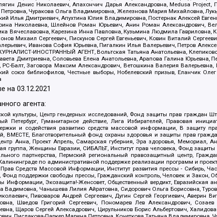
ягин Денис Николаевич, Апахончич Дарья Александровна, Medusa Project, П
етровна, Чуракова Ольга Владимировна, Железнова Мария Михайловна, Лукьян
й Илья Дмитриевич, Апухтина Юлия Владимировна, Постернак Алексей Евгеньев
рина Николаевна, Шлейнов Роман Юрьевич, Анин Роман Александрович, Вел
оника Вячеславовна, Карезина Инна Павловна, Кузьмина Людмила Гавриловна
ов Михаил Сергеевич, Пискунов Сергей Евгеньевич, Ковин Виталий Сергеевич
алерьевич, Иванова София Юрьевна, Пигалкин Илья Валерьевич, Петров Алексе
а, ЖУРНАЛИСТ-ИНОСТРАННЫЙ АГЕНТ, Вольтская Татьяна Анатольевна, Клепиков
авета Дмитриевна, Соловьева Елена Анатольевна, Арапова Галина Юрьевна, П
иа, РС-Балт, Заговора Максим Александрович, Ветошкина Валерия Валерьевна
ский союз библиофилов, Честные выборы, Нобелевский призыв, Еланчик Олег
а
е на
03.12.2021
нного агента:
ой культуры, Центр гендерных исследований, Фонд защиты прав граждан Шта
 Петербург, Гуманитарное действие, Лига Избирателей, Правовая инициат
держки и содействия развитию средств массовой информации, В защиту п
ий, ВМЕСТЕ, Благотворительный фонд охраны здоровья и защиты прав граж
, центр Анна, Проект Апрель, Самарская губерния, Эра здоровья, Мемориал,
я группа, Женщины Евразии, СИБАЛЬТ, Институт прав человека, Фонд защиты 
льного партнерства, Пермский региональный правозащитный центр, Граждан
лининграде по административной поддержке реализации программ и проекто
 Прав Средств Массовой Информации, Институт развития прессы - Сибирь, Ча
, Фонд поддержки свободы прессы, Гражданский контроль, Человек и Закон, 
оды Информации, Экозащита!-Женсовет, Общественный вердикт, Евразийская а
 Вадимовна, Чанышева Лилия Айратовна, Сидорович Ольга Борисовна, Туровс
олаевич, Пивоваров Андрей Сергеевич, Дугин Сергей Георгиевич, Аверин В
вна, Шведов Григорий Сергеевич, Пономарев Лев Александрович, Созаев
евна, Щаров Сергей Алексадрович, Цирульников Борис Альбертович, Халидо
ович, Пислакова-Паркер Марина Петровна, Кочеткова Татьяна Владимировна, Ч