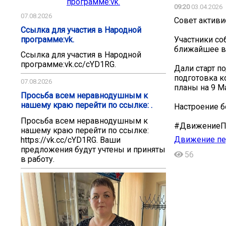
09:20
03.04.2026
07.08.2026
Совет актив
Ссылка для участия в Народной
программе:vk.
Участники со
ближайшее в
Ссылка для участия в Народной
программе:vk.cc/cYD1RG.
Дали старт п
подготовка 
07.08.2026
планы на 9 М
Просьба всем неравнодушным к
нашему краю перейти по ссылке: .
Настроение б
Просьба всем неравнодушным к
#ДвижениеП
нашему краю перейти по ссылке:
Движение пе
https://vk.cc/cYD1RG. Ваши
предложения будут учтены и приняты
56
в работу.