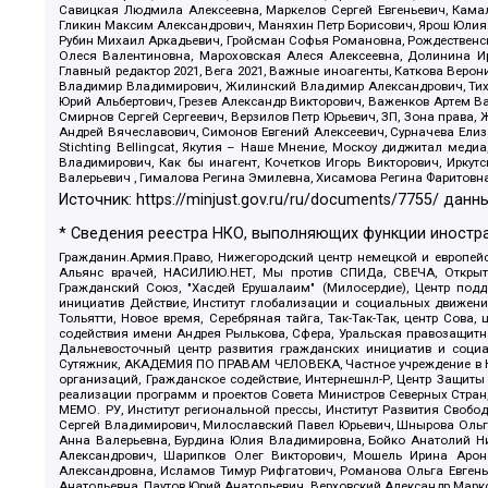
Савицкая Людмила Алексеевна, Маркелов Сергей Евгеньевич, Камал
Гликин Максим Александрович, Маняхин Петр Борисович, Ярош Юлия П
Рубин Михаил Аркадьевич, Гройсман Софья Романовна, Рождественски
Олеся Валентиновна, Мароховская Алеся Алексеевна, Долинина И
Главный редактор 2021, Вега 2021, Важные иноагенты, Каткова Вер
Владимир Владимирович, Жилинский Владимир Александрович, Тихон
Юрий Альбертович, Грезев Александр Викторович, Важенков Артем В
Смирнов Сергей Сергеевич, Верзилов Петр Юрьевич, ЗП, Зона прав
Андрей Вячеславович, Симонов Евгений Алексеевич, Сурначева Елиз
Stichting Bellingcat, Якутия – Наше Мнение, Москоу диджитал мед
Владимирович, Как бы инагент, Кочетков Игорь Викторович, Иркут
Валерьевич , Гималова Регина Эмилевна, Хисамова Регина Фаритовн
Источник:
https://minjust.gov.ru/ru/documents/7755/
данны
* Сведения реестра НКО, выполняющих функции иностра
Гражданин.Армия.Право, Нижегородский центр немецкой и европейск
Альянс врачей, НАСИЛИЮ.НЕТ, Мы против СПИДа, СВЕЧА, Открытый
Гражданский Союз, "Хасдей Ерушалаим" (Милосердие), Центр под
инициатив Действие, Институт глобализации и социальных движен
Тольятти, Новое время, Серебряная тайга, Так-Так-Так, центр Сова
содействия имени Андрея Рылькова, Сфера, Уральская правозащитна
Дальневосточный центр развития гражданских инициатив и социа
Сутяжник, АКАДЕМИЯ ПО ПРАВАМ ЧЕЛОВЕКА, Частное учреждение в Ка
организаций, Гражданское содействие, Интернешнл-Р, Центр Защиты
реализации программ и проектов Совета Министров Северных Стран
МЕМО. РУ, Институт региональной прессы, Институт Развития Своб
Сергей Владимирович, Милославский Павел Юрьевич, Шнырова Ольга
Анна Валерьевна, Бурдина Юлия Владимировна, Бойко Анатолий Ник
Александрович, Шарипков Олег Викторович, Мошель Ирина Ароно
Александровна, Исламов Тимур Рифгатович, Романова Ольга Евгень
Анатольевна, Паутов Юрий Анатольевич, Верховский Александр Марк