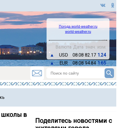
Погода world-weather.ru
world-weather.ru
Валюта
Дата
знач.
изм.
▲
USD
08.08
82.17
1.24
▲
EUR
08.08
94.84
1.65
жь
 школы в
Поделитесь новостями с
жителями города