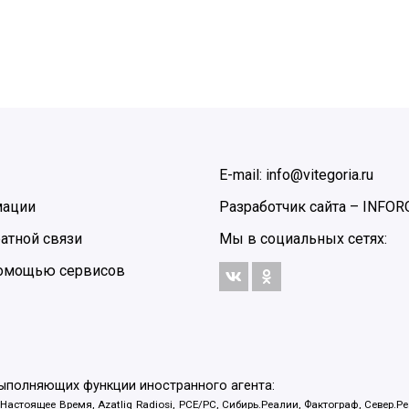
E-mail: info@vitegoria.ru
мации
Разработчик сайта –
INFOR
атной связи
Мы в социальных сетях:
 помощью сервисов
выполняющих функции иностранного агента:
 Настоящее Время, Azatliq Radiosi, PCE/PC, Сибирь.Реалии, Фактограф, Север