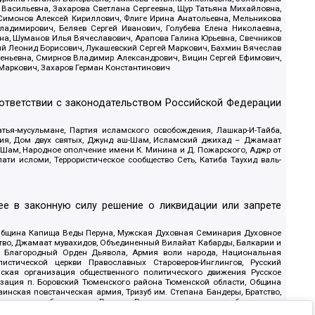
 Васильевна, Захарова Светлана Сергеевна, Щур Татьяна Михайловна,
 Симонов Алексей Кириллович, Флиге Ирина Анатольевна, Мельникова
адимирович, Беляев Сергей Иванович, Голубева Елена Николаевна,
вна, Шуманов Илья Вячеславович, Арапова Галина Юрьевна, Свечников
ий Леонид Борисович, Лукашевский Сергей Маркович, Бахмин Вячеслав
геньевна, Смирнов Владимир Александрович, Вицин Сергей Ефимович,
 Маркович, Захаров Герман Константинович
оответствии с законодательством Российской Федерации
тья-мусульмане, Партия исламского освобождения, Лашкар-И-Тайба,
дия, Дом двух святых, Джунд аш-Шам, Исламский джихад – Джамаат
ш-Шам, Народное ополчение имени К. Минина и Д. Пожарского, Аджр от
и исломи, Террористическое сообщество Сеть, Катиба Таухид валь-
е в законную силу решение о ликвидации или запрете
 Община Капища Веды Перуна, Мужская Духовная Семинария Духовное
ство, Джамаат мувахидов, Объединенный Вилайат Кабарды, Балкарии и
18, Благородный Орден Дьявола, Армия воли народа, Национальная
истической церкви Православных Староверов-Инглингов, Русский
ская организация общественного политического движения Русское
изация п. Боровский Тюменского района Тюменской области, Община
инская повстанческая армия, Тризуб им. Степана Бандеры, Братство,
олитическое объединение Русские, Русское национальное объединение
ЙС, О противодействии экстремистской деятельности, РЕВТАТПОД,