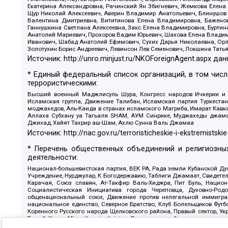
Екатерина Александровна, Рачинский Ян Збигневич, Жемкова Елена 
Щур Николай Алексеевич, Аверин Владимир Анатольевич, Блинушов 
Валентина Дмитриевна, Вититинова Елена Владимировна, Баженов
Ганнушкина Светлана Алексеевна, Закс Елена Владимировна, Буртин
Анатолий Мариевич, Прохоров Вадим Юрьевич, Шахова Елена Владими
Иванович, Шабад Анатолий Ефимович, Сухих Дарья Николаевна, Орл
Золотухин Борис Андреевич, Левинсон Лев Семенович, Локшина Тать
Источник:
http://unro.minjust.ru/NKOForeignAgent.aspx
дан
* Единый федеральный список организаций, в том чис
террористическими:
Высший военный Маджлисуль Шура, Конгресс народов Ичкерии и Да
Исламская группа, Движение Талибан, Исламская партия Туркест
моджахедов, Аль-Каида в странах исламского Магриба, Имарат Кавка
Аллаха Субхану уа Тагьаля SHAM, АУМ Синрике, Муджахеды джамаа
Джихад, Хайят Тахрир аш-Шам, Ахлю Сунна Валь Джамаа
Источник:
http://nac.gov.ru/terroristicheskie-i-ekstremistskie
* Перечень общественных объединений и религиозных
деятельности:
Национал-большевистская партия, ВЕК РА, Рада земли Кубанской 
Учреждение, Нурджулар, К Богодержавию, Таблиги Джамаат, Свидете
Карачая, Союз славян, Ат-Такфир Валь-Хиджра, Пит Буль, Нацио
Социалистическая Инициатива города Череповца, Духовно-Родо
общенациональный союз, Движение против нелегальной иммиграц
национальное единство, Северное Братство, Клуб Болельщиков Фу
Коренного Русского народа Щелковского района, Правый сектор, Ук
Белый Крест, Misanthropic division, Религиозное объединение пос
Атака, Мечеть Мирмамеда, Община Коренного Русского народа г