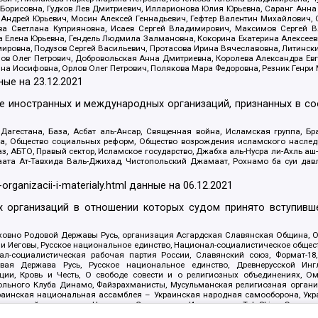
Борисовна, Гудков Лев Дмитриевич, Илларионова Юлия Юрьевна, Саранг Анна
Андрей Юрьевич, Мосин Алексей Геннадьевич, Гефтер Валентин Михайлович,
а Светлана Куприяновна, Исаев Сергей Владимирович, Максимов Сергей Вл
а Елена Юрьевна, Гендель Людмила Залмановна, Кокорина Екатерина Алексее
ровна, Подузов Сергей Васильевич, Протасова Ирина Вячеславовна, Литинск
ов Олег Петрович, Добровольская Анна Дмитриевна, Королева Александра Ев
яна Иосифовна, Орлов Олег Петрович, Полякова Мара Федоровна, Резник Генри
ные на
23.12.2021
ле иностранных и международных организаций, признанных в с
гестана, База, Асбат аль-Ансар, Священная война, Исламская группа, Бра
ана, Общество социальных реформ, Общество возрождения исламского насле
з, АБТО, Правый сектор, Исламское государство, Джабха аль-Нусра ли-Ахль а
та Ат-Тавхида Валь-Джихад, Чистопольский Джамаат, Рохнамо ба суи давлат
-organizacii-i-materialy.html
данные на
06.12.2021
 организаций в отношении которых судом принято вступивше
Духовно Родовой Державы Русь, организация Асгардская Славянская Община,
ли Иеговы, Русское национальное единство, Национал-социалистическое обще
нал-социалистическая рабочая партия России, Славянский союз, Формат-
вая Держава Русь, Русское национальное единство, Древнерусской Ингл
ии, Кровь и Честь, О свободе совести и о религиозных объединениях, Ом
тбольного Клуба Динамо, Файзрахманисты, Мусульманская религиозная орган
раинская национальная ассамблея – Украинская народная самооборона, Укра
ледователей инглиизма, Народная Социальная Инициатива, TulaSkins, Этноп
. Астрахани, ВОЛЯ, Меджлис крымскотатарского народа, Рубеж Севера, ТО