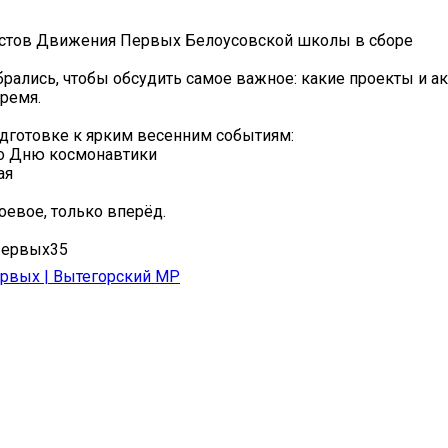
истов Движения Первых Белоусовской школы в сборе
брались, чтобы обсудить самое важное: какие проекты и а
ремя.
одготовке к ярким весенним событиям:
ко Дню космонавтики
ая
оевое, только вперёд.
ервых35
рвых | Вытегорский МР