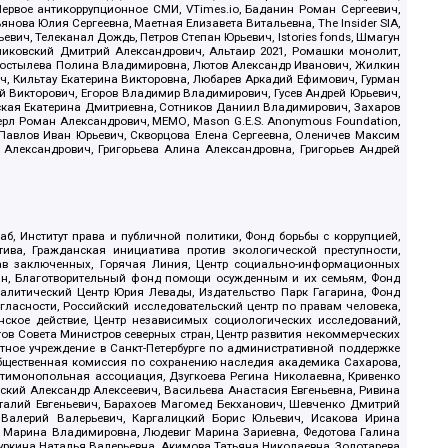
ервое антикоррупционное СМИ, VTimes.io, Баданин Роман Сергеевич,
ова Юлия Сергеевна, Маетная Елизавета Витальевна, The Insider SIA,
ич, Телеканал Дождь, Петров Степан Юрьевич, Istories fonds, Шмагун
иковский Дмитрий Александрович, Альтаир 2021, Ромашки монолит,
, Костылева Полина Владимировна, Лютов Александр Иванович, Жилкин
, Кильтау Екатерина Викторовна, Любарев Аркадий Ефимович, Гурман
й Викторович, Егоров Владимир Владимирович, Гусев Андрей Юрьевич,
ская Екатерина Дмитриевна, Сотников Даниил Владимирович, Захаров
ерл Роман Александрович, МЕМО, Mason G.E.S. Anonymous Foundation,
, Павлов Иван Юрьевич, Скворцова Елена Сергеевна, Оленичев Максим
 Александрович, Григорьева Алина Александровна, Григорьев Андрей
б, Институт права и публичной политики, Фонд борьбы с коррупцией,
ива, Гражданская инициатива против экологической преступности,
рав заключенных, Горячая Линия, Центр социально-информационных
дан, Благотворительный фонд помощи осужденным и их семьям, Фонд
 Аналитический Центр Юрия Левады, Издательство Парк Гагарина, Фонд
гласности, Российский исследовательский центр по правам человека,
ское действие, Центр независимых социологических исследований,
в Совета Министров северных стран, Центр развития некоммерческих
стное учреждение в Санкт-Петербурге по административной поддержке
Общественная комиссия по сохранению наследия академика Сахарова,
нтимонопольная ассоциация, Дзугкоева Регина Николаевна, Кривенко
кий Александр Алексеевич, Васильева Анастасия Евгеньевна, Ривина
италий Евгеньевич, Барахоев Магомед Бекханович, Шевченко Дмитрий
 Валерий Валерьевич, Каргалицкий Борис Юльевич, Исакова Ирина
ва Марина Владимировна, Людевиг Марина Зариевна, Федотова Галина
уркина Наталья Валерьевна, Акимова Татьяна Николаевна, Золотарева