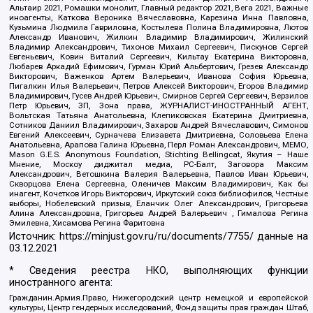
Альтаир 2021, Ромашки монолит, Главный редактор 2021, Вега 2021, Важные
иноагенты, Каткова Вероника Вячеславовна, Карезина Инна Павловна,
Кузьмина Людмила Гавриловна, Костылева Полина Владимировна, Лютов
Александр Иванович, Жилкин Владимир Владимирович, Жилинский
Владимир Александрович, Тихонов Михаил Сергеевич, Пискунов Сергей
Евгеньевич, Ковин Виталий Сергеевич, Кильтау Екатерина Викторовна,
Любарев Аркадий Ефимович, Гурман Юрий Альбертович, Грезев Александр
Викторович, Важенков Артем Валерьевич, Иванова София Юрьевна,
Пигалкин Илья Валерьевич, Петров Алексей Викторович, Егоров Владимир
Владимирович, Гусев Андрей Юрьевич, Смирнов Сергей Сергеевич, Верзилов
Петр Юрьевич, ЗП, Зона права, ЖУРНАЛИСТ-ИНОСТРАННЫЙ АГЕНТ,
Вольтская Татьяна Анатольевна, Клепиковская Екатерина Дмитриевна,
Сотников Даниил Владимирович, Захаров Андрей Вячеславович, Симонов
Евгений Алексеевич, Сурначева Елизавета Дмитриевна, Соловьева Елена
Анатольевна, Арапова Галина Юрьевна, Перл Роман Александрович, МЕМО,
Mason G.E.S. Anonymous Foundation, Stichting Bellingcat, Якутия – Наше
Мнение, Москоу диджитал медиа, РС-Балт, Заговора Максим
Александрович, Ветошкина Валерия Валерьевна, Павлов Иван Юрьевич,
Скворцова Елена Сергеевна, Оленичев Максим Владимирович, Как бы
инагент, Кочетков Игорь Викторович, Иркутский союз библиофилов, Честные
выборы, Нобелевский призыв, Еланчик Олег Александрович, Григорьева
Алина Александровна, Григорьев Андрей Валерьевич , Гималова Регина
Эмилевна, Хисамова Регина Фаритовна
Источник:
https://minjust.gov.ru/ru/documents/7755/
данные на
03.12.2021
* Сведения реестра НКО, выполняющих функции
иностранного агента:
Гражданин.Армия.Право, Нижегородский центр немецкой и европейской
культуры, Центр гендерных исследований, Фонд защиты прав граждан Штаб,