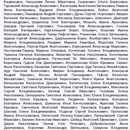
Вадимовна, Чанышева Лилия Айратовна, Сидорович Ольга Борисовна,
Туровский Александр Алексеевич, Васильева Анастасия Евгеньевна, Ривина
Анна Валерьевна, Бурдина Юлия Владимировна, Бойко Анатолий
Николаевич, Пивоваров Андрей Сергеевич, Дугин Сергей Георгиевич, Аверин
Виталий Евгеньевич, Барахоев Магомед Бекханович, Шевченко Дмитрий
Александрович, Шарипков Олег Викторович, Мошель Ирина Ароновна,
Шведов Григорий Сергеевич, Пономарев Лев Александрович, Созаев
Валерий Валерьевич, Каргалицкий Борис Юльевич, Исакова Ирина
Александровна, Исламов Тимур Рифгатович, Романова Ольга Евгеньевна,
Щаров Сергей Алексадрович, Цирульников Борис Альбертович, Халидова
Марина Владимировна, Людевиг Марина Зариевна, Федотова Галина
Анатольевна, Паутов Юрий Анатольевич, Верховский Александр Маркович,
Пислакова-Паркер Марина Петровна, Кочеткова Татьяна Владимировна,
Чуркина Наталья Валерьевна, Акимова Татьяна Николаевна, Золотарева
Екатерина Александровна, Рачинский Ян Збигневич, Жемкова Елена
Борисовна, Гудков Лев Дмитриевич, Илларионова Юлия Юрьевна, Саранг
Анна Васильевна, Захарова Светлана Сергеевна, Щур Татьяна Михайловна,
Щур Николай Алексеевич, Аверин Владимир Анатольевич, Блинушов
Андрей Юрьевич, Мосин Алексей Геннадьевич, Гефтер Валентин
Михайлович, Симонов Алексей Кириллович, Флиге Ирина Анатольевна,
Мельникова Валентина Дмитриевна, Вититинова Елена Владимировна,
Баженова Светлана Куприяновна, Исаев Сергей Владимирович, Максимов
Сергей Владимирович, Беляев Сергей Иванович, Голубева Елена
Николаевна, Ганнушкина Светлана Алексеевна, Закс Елена Владимировна,
Буртина Елена Юрьевна, Гендель Людмила Залмановна, Кокорина
Екатерина Алексеевна, Шуманов Илья Вячеславович, Арапова Галина
Юрьевна, Свечников Анатолий Мариевич, Прохоров Вадим Юрьевич,
Шахова Елена Владимировна, Подузов Сергей Васильевич, Протасова
Ирина Вячеславовна, Литинский Леонид Борисович, Лукашевский Сергей
Маркович, Бахмин Вячеслав Иванович, Шабад Анатолий Ефимович, Сухих
Дарья Николаевна, Орлов Олег Петрович, Добровольская Анна
Дмитриевна, Королева Александра Евгеньевна, Смирнов Владимир