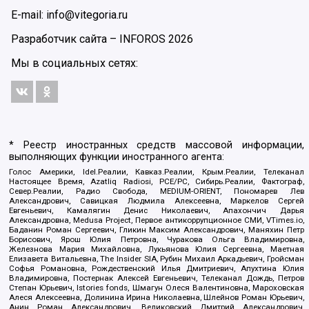
E-mail: info@vitegoria.ru
Разработчик сайта –
INFOROS
2026
Мы в социальных сетях:
* Реестр иностранных средств массовой информации,
выполняющих функции иностранного агента:
Голос Америки, Idel.Реалии, Кавказ.Реалии, Крым.Реалии, Телеканал
Настоящее Время, Azatliq Radiosi, PCE/PC, Сибирь.Реалии, Фактограф,
Север.Реалии, Радио Свобода, MEDIUM-ORIENT, Пономарев Лев
Александрович, Савицкая Людмила Алексеевна, Маркелов Сергей
Евгеньевич, Камалягин Денис Николаевич, Апахончич Дарья
Александровна, Medusa Project, Первое антикоррупционное СМИ, VTimes.io,
Баданин Роман Сергеевич, Гликин Максим Александрович, Маняхин Петр
Борисович, Ярош Юлия Петровна, Чуракова Ольга Владимировна,
Железнова Мария Михайловна, Лукьянова Юлия Сергеевна, Маетная
Елизавета Витальевна, The Insider SIA, Рубин Михаил Аркадьевич, Гройсман
Софья Романовна, Рождественский Илья Дмитриевич, Апухтина Юлия
Владимировна, Постернак Алексей Евгеньевич, Телеканал Дождь, Петров
Степан Юрьевич, Istories fonds, Шмагун Олеся Валентиновна, Мароховская
Алеся Алексеевна, Долинина Ирина Николаевна, Шлейнов Роман Юрьевич,
Анин Роман Александрович, Великовский Дмитрий Александрович,