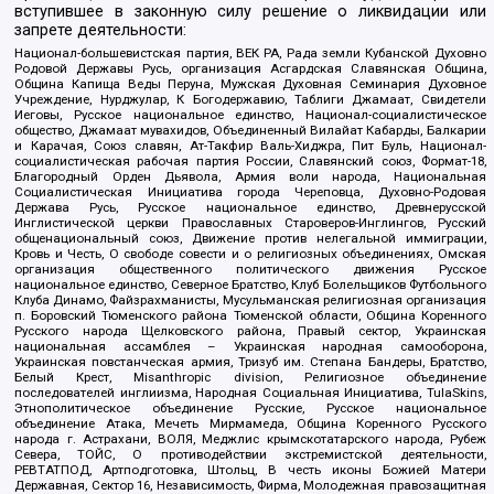
вступившее в законную силу решение о ликвидации или
запрете деятельности:
Национал-большевистская партия, ВЕК РА, Рада земли Кубанской Духовно
Родовой Державы Русь, организация Асгардская Славянская Община,
Община Капища Веды Перуна, Мужская Духовная Семинария Духовное
Учреждение, Нурджулар, К Богодержавию, Таблиги Джамаат, Свидетели
Иеговы, Русское национальное единство, Национал-социалистическое
общество, Джамаат мувахидов, Объединенный Вилайат Кабарды, Балкарии
и Карачая, Союз славян, Ат-Такфир Валь-Хиджра, Пит Буль, Национал-
социалистическая рабочая партия России, Славянский союз, Формат-18,
Благородный Орден Дьявола, Армия воли народа, Национальная
Социалистическая Инициатива города Череповца, Духовно-Родовая
Держава Русь, Русское национальное единство, Древнерусской
Инглистической церкви Православных Староверов-Инглингов, Русский
общенациональный союз, Движение против нелегальной иммиграции,
Кровь и Честь, О свободе совести и о религиозных объединениях, Омская
организация общественного политического движения Русское
национальное единство, Северное Братство, Клуб Болельщиков Футбольного
Клуба Динамо, Файзрахманисты, Мусульманская религиозная организация
п. Боровский Тюменского района Тюменской области, Община Коренного
Русского народа Щелковского района, Правый сектор, Украинская
национальная ассамблея – Украинская народная самооборона,
Украинская повстанческая армия, Тризуб им. Степана Бандеры, Братство,
Белый Крест, Misanthropic division, Религиозное объединение
последователей инглиизма, Народная Социальная Инициатива, TulaSkins,
Этнополитическое объединение Русские, Русское национальное
объединение Атака, Мечеть Мирмамеда, Община Коренного Русского
народа г. Астрахани, ВОЛЯ, Меджлис крымскотатарского народа, Рубеж
Севера, ТОЙС, О противодействии экстремистской деятельности,
РЕВТАТПОД, Артподготовка, Штольц, В честь иконы Божией Матери
Державная, Сектор 16, Независимость, Фирма, Молодежная правозащитная