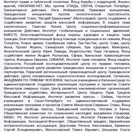
Институт права и публичной политики, Фонд борьбы с коррупцией, Альянс
врачей, НАСИЛИЮ.НЕТ, Мы против СПИДа, СВЕЧА, Открытый Петербург,
Гуманитарное действие, Лига Избирателей, Правовая инициатива,
Гражданская инициатива против экологической преступности,
Гражданский Союз, "Хасдей Ерушалаим" (Милосердие), Центр поддержки и
содействия развитию средств массовой информации, В защиту прав
заключенных, Горячая Линия, Центр социально-информационных
инициатив Действие, Институт глобализации и социальных движений,
ВМЕСТЕ, Благотворительный фонд охраны здоровья и защиты прав
граждан, Благотворительный фонд помощи осужденным и их семьям, Фонд
Тольятти, Новое время, Серебряная тайга, Так-Так-Так, центр Сова, центр
Анна, Проект Апрель, Самарская губерния, Эра здоровья, Мемориал,
Аналитический Центр Юрия Левады, Издательство Парк Гагарина, Фонд
содействия имени Андрея Рылькова, Сфера, Уральская правозащитная
группа, Женщины Евразии, СИБАЛЬТ, Институт прав человека, Фонд защиты
гласности, Российский исследовательский центр по правам человека,
Дальневосточный центр развития гражданских инициатив и социального
партнерства, Пермский региональный правозащитный центр, Гражданское
действие, Центр независимых социологических исследований, Сутяжник,
АКАДЕМИЯ ПО ПРАВАМ ЧЕЛОВЕКА, Частное учреждение в Калининграде по
административной поддержке реализации программ и проектов Совета
Министров северных стран, Центр развития некоммерческих организаций,
Гражданское содействие, Интернешнл-Р, Центр Защиты Прав Средств
Массовой Информации, Институт развития прессы - Сибирь, Частное
учреждение в Санкт-Петербурге по административной поддержке
реализации программ и проектов Совета Министров Северных Стран, Фонд
поддержки свободы прессы, Гражданский контроль, Человек и Закон,
Общественная комиссия по сохранению наследия академика Сахарова,
МЕМО. РУ, Институт региональной прессы, Институт Развития Свободы
Информации, Экозащита!-Женсовет, Общественный вердикт, Евразийская
антимонопольная ассоциация, Дзугкоева Регина Николаевна, Кривенко
Сергей Владимирович, Милославский Павел Юрьевич, Шнырова Ольга