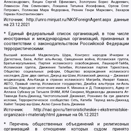
Александрович, Вицин Сергей Ефимович, Золотухин Борис Андреевич,
Левинсон Лев Семенович, Локшина Татьяна Иосифовна, Орлов Олег
Петрович, Полякова Мара Федоровна, Резник Генри Маркович, Захаров
Герман Константинович
Источник:
http://unro.minjust.ru/NKOForeignAgent.aspx
данные
на
23.12.2021
* Единый федеральный список организаций, в том числе
иностранных и международных организаций, признанных в
соответствии с законодательством Российской Федерации
террористическими:
Высший военный Маджлисуль Шура, Конгресс народов Ичкерии и
Дагестана, База, Асбат аль-Ансар, Священная война, Исламская группа,
Братья-мусульмане, Партия исламского освобождения, Лашкар-И-Тайба,
Исламская группа, Движение Талибан, Исламская партия Туркестана,
Общество социальных реформ, Общество возрождения исламского
наследия, Дом двух святых, Джунд аш-Шам, Исламский джихад – Джамаат
моджахедов, Аль-Каида в странах исламского Магриба, Имарат Кавказ,
АБТО, Правый сектор, Исламское государство, Джабха аль-Нусра ли-Ахль
аш-Шам, Народное ополчение имени К. Минина и Д. Пожарского, Аджр от
Аллаха Субхану уа Тагьаля SHAM, АУМ Синрике, Муджахеды джамаата Ат-
Тавхида Валь-Джихад, Чистопольский Джамаат, Рохнамо ба суи давлати
исломи, Террористическое сообщество Сеть, Катиба Таухид валь-Джихад,
Хайят Тахрир аш-Шам, Ахлю Сунна Валь Джамаа
Источник:
http://nac.gov.ru/terroristicheskie-i-ekstremistskie-
organizacii-i-materialy.html
данные на
06.12.2021
* Перечень общественных объединений и религиозных
организаций в отношении которых судом принято