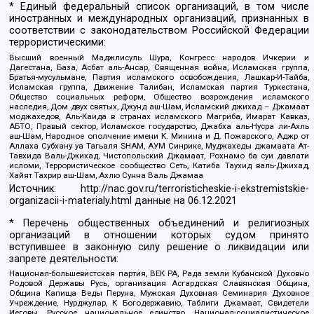
* Единый федеральный список организаций, в том числе
иностранных и международных организаций, признанных в
соответствии с законодательством Российской Федерации
террористическими:
Высший военный Маджлисуль Шура, Конгресс народов Ичкерии и
Дагестана, База, Асбат аль-Ансар, Священная война, Исламская группа,
Братья-мусульмане, Партия исламского освобождения, Лашкар-И-Тайба,
Исламская группа, Движение Талибан, Исламская партия Туркестана,
Общество социальных реформ, Общество возрождения исламского
наследия, Дом двух святых, Джунд аш-Шам, Исламский джихад – Джамаат
моджахедов, Аль-Каида в странах исламского Магриба, Имарат Кавказ,
АБТО, Правый сектор, Исламское государство, Джабха аль-Нусра ли-Ахль
аш-Шам, Народное ополчение имени К. Минина и Д. Пожарского, Аджр от
Аллаха Субхану уа Тагьаля SHAM, АУМ Синрике, Муджахеды джамаата Ат-
Тавхида Валь-Джихад, Чистопольский Джамаат, Рохнамо ба суи давлати
исломи, Террористическое сообщество Сеть, Катиба Таухид валь-Джихад,
Хайят Тахрир аш-Шам, Ахлю Сунна Валь Джамаа
Источник:
http://nac.gov.ru/terroristicheskie-i-ekstremistskie-
organizacii-i-materialy.html
данные на
06.12.2021
* Перечень общественных объединений и религиозных
организаций в отношении которых судом принято
вступившее в законную силу решение о ликвидации или
запрете деятельности:
Национал-большевистская партия, ВЕК РА, Рада земли Кубанской Духовно
Родовой Державы Русь, организация Асгардская Славянская Община,
Община Капища Веды Перуна, Мужская Духовная Семинария Духовное
Учреждение, Нурджулар, К Богодержавию, Таблиги Джамаат, Свидетели
Иеговы, Русское национальное единство, Национал-социалистическое