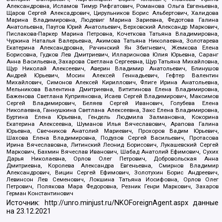
Александровна, Исламов Тимур Рифгатович, Романова Ольга Евгеньевна,
Щаров Сергей Алексадрович, Цирульников Борис Альбертович, Халидова
Марина Владимировна, Людевиг Марина Зариевна, Федотова Галина
Анатольевна, Паутов Юрий Анатольевич, Верховский Александр Маркович,
Пислакова-Паркер Марина Петровна, Кочеткова Татьяна Владимировна,
Чуркина Наталья Валерьевна, Акимова Татьяна Николаевна, Золотарева
Екатерина Александровна, Рачинский Ян Збигневич, Жемкова Елена
Борисовна, Гудков Лев Дмитриевич, Илларионова Юлия Юрьевна, Саранг
Анна Васильевна, Захарова Светлана Сергеевна, Щур Татьяна Михайловна,
Щур Николай Алексеевич, Аверин Владимир Анатольевич, Блинушов
Андрей Юрьевич, Мосин Алексей Геннадьевич, Гефтер Валентин
Михайлович, Симонов Алексей Кириллович, Флиге Ирина Анатольевна,
Мельникова Валентина Дмитриевна, Вититинова Елена Владимировна,
Баженова Светлана Куприяновна, Исаев Сергей Владимирович, Максимов
Сергей Владимирович, Беляев Сергей Иванович, Голубева Елена
Николаевна, Ганнушкина Светлана Алексеевна, Закс Елена Владимировна,
Буртина Елена Юрьевна, Гендель Людмила Залмановна, Кокорина
Екатерина Алексеевна, Шуманов Илья Вячеславович, Арапова Галина
Юрьевна, Свечников Анатолий Мариевич, Прохоров Вадим Юрьевич,
Шахова Елена Владимировна, Подузов Сергей Васильевич, Протасова
Ирина Вячеславовна, Литинский Леонид Борисович, Лукашевский Сергей
Маркович, Бахмин Вячеслав Иванович, Шабад Анатолий Ефимович, Сухих
Дарья Николаевна, Орлов Олег Петрович, Добровольская Анна
Дмитриевна, Королева Александра Евгеньевна, Смирнов Владимир
Александрович, Вицин Сергей Ефимович, Золотухин Борис Андреевич,
Левинсон Лев Семенович, Локшина Татьяна Иосифовна, Орлов Олег
Петрович, Полякова Мара Федоровна, Резник Генри Маркович, Захаров
Герман Константинович
Источник:
http://unro.minjust.ru/NKOForeignAgent.aspx
данные
на
23.12.2021