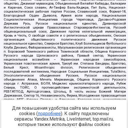
общество, Джамаат мувахидов, Объединенный Вилайат Кабарды, Балкарии
и Карачая, Союз славян, Ат-Такфир Валь-Хиджра, Пит Буль, Национал-
социалистическая рабочая партия России, Славянский союз, Формат-18,
Благородный Орден Дьявола, Армия воли народа, Национальная
Социалистическая Инициатива города Череповца, Духовно-Родовая
Держава Русь, Русское национальное единство, Древнерусской
Инглистической церкви Православных Староверов-Инглингов, Русский
общенациональный союз, Движение против нелегальной иммиграции,
Кровь и Честь, О свободе совести и о религиозных объединениях, Омская
организация общественного политического движения Русское
национальное единство, Северное Братство, Клуб Болельщиков Футбольного
Клуба Динамо, Файзрахманисты, Мусульманская религиозная организация
п. Боровский Тюменского района Тюменской области, Община Коренного
Русского народа Щелковского района, Правый сектор, Украинская
национальная ассамблея – Украинская народная самооборона,
Украинская повстанческая армия, Тризуб им. Степана Бандеры, Братство,
Белый Крест, Misanthropic division, Религиозное объединение
последователей инглиизма, Народная Социальная Инициатива, TulaSkins,
Этнополитическое объединение Русские, Русское национальное
объединение Атака, Мечеть Мирмамеда, Община Коренного Русского
народа г. Астрахани, ВОЛЯ, Меджлис крымскотатарского народа, Рубеж
Севера, ТОЙС, О противодействии экстремистской деятельности,
РЕВТАТПОД, Артподготовка, Штольц, В честь иконы Божией Матери
Державная, Сектор 16, Независимость, Фирма, Молодежная правозащитная
группа МПГ, Курсом Правды и Единения, Каракольская инициативная
группа, Автоград Крю, Союз Славянских Сил Руси, Алля-Аят,
Для повышения удобства сайта мы используем
Благотворительный пансионат Ак Умут, Русская республика Русь,
Арестантское уголовное единство, Башкорт, Нация и свобода, W.H.С., Фалунь
cookies (
подробнее
). К сайту подключены
Дафа, Иртыш Ultras, Русский Патриотический клуб-Новокузнецк/РПК,
сервисы Yandex.Metrika, LiveInternet, top.mail.ru,
Сибирский державный союз, Фонд борьбы с коррупцией, Фонд защиты прав
граждан, Штабы Навального, Совет граждан СССР Прикубанского округа г.
которые также используют файлы cookies
Краснодара