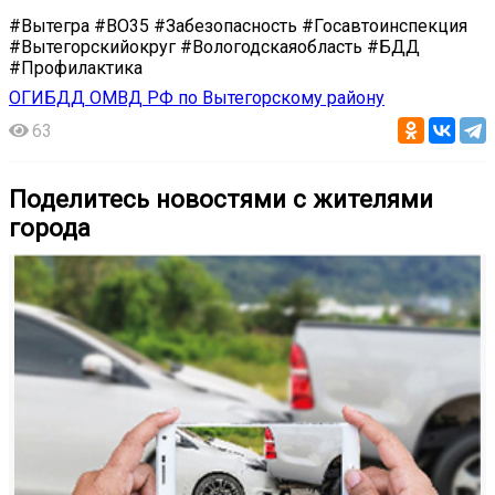
#Вытегра #ВО35 #Забезопасность #Госавтоинспекция
#Вытегорскийокруг #Вологодскаяобласть #БДД
#Профилактика
ОГИБДД ОМВД РФ по Вытегорскому району
63
Поделитесь новостями с жителями
города