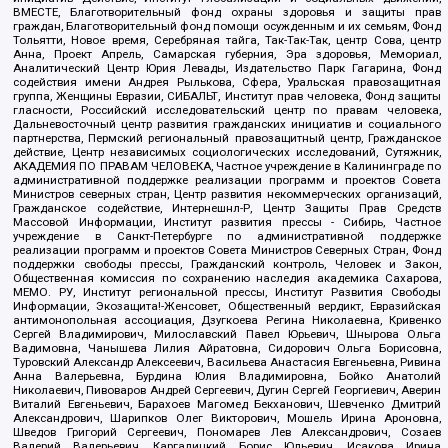
ВМЕСТЕ, Благотворительный фонд охраны здоровья и защиты прав
граждан, Благотворительный фонд помощи осужденным и их семьям, Фонд
Тольятти, Новое время, Серебряная тайга, Так-Так-Так, центр Сова, центр
Анна, Проект Апрель, Самарская губерния, Эра здоровья, Мемориал,
Аналитический Центр Юрия Левады, Издательство Парк Гагарина, Фонд
содействия имени Андрея Рылькова, Сфера, Уральская правозащитная
группа, Женщины Евразии, СИБАЛЬТ, Институт прав человека, Фонд защиты
гласности, Российский исследовательский центр по правам человека,
Дальневосточный центр развития гражданских инициатив и социального
партнерства, Пермский региональный правозащитный центр, Гражданское
действие, Центр независимых социологических исследований, Сутяжник,
АКАДЕМИЯ ПО ПРАВАМ ЧЕЛОВЕКА, Частное учреждение в Калининграде по
административной поддержке реализации программ и проектов Совета
Министров северных стран, Центр развития некоммерческих организаций,
Гражданское содействие, Интернешнл-Р, Центр Защиты Прав Средств
Массовой Информации, Институт развития прессы - Сибирь, Частное
учреждение в Санкт-Петербурге по административной поддержке
реализации программ и проектов Совета Министров Северных Стран, Фонд
поддержки свободы прессы, Гражданский контроль, Человек и Закон,
Общественная комиссия по сохранению наследия академика Сахарова,
МЕМО. РУ, Институт региональной прессы, Институт Развития Свободы
Информации, Экозащита!-Женсовет, Общественный вердикт, Евразийская
антимонопольная ассоциация, Дзугкоева Регина Николаевна, Кривенко
Сергей Владимирович, Милославский Павел Юрьевич, Шнырова Ольга
Вадимовна, Чанышева Лилия Айратовна, Сидорович Ольга Борисовна,
Туровский Александр Алексеевич, Васильева Анастасия Евгеньевна, Ривина
Анна Валерьевна, Бурдина Юлия Владимировна, Бойко Анатолий
Николаевич, Пивоваров Андрей Сергеевич, Дугин Сергей Георгиевич, Аверин
Виталий Евгеньевич, Барахоев Магомед Бекханович, Шевченко Дмитрий
Александрович, Шарипков Олег Викторович, Мошель Ирина Ароновна,
Шведов Григорий Сергеевич, Пономарев Лев Александрович, Созаев
Валерий Валерьевич, Каргалицкий Борис Юльевич, Исакова Ирина