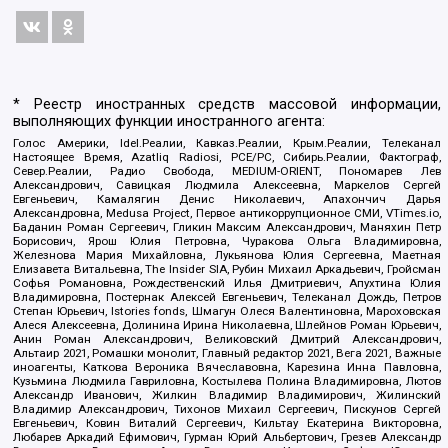
* Реестр иностранных средств массовой информации,
выполняющих функции иностранного агента:
Голос Америки, Idel.Реалии, Кавказ.Реалии, Крым.Реалии, Телеканал
Настоящее Время, Azatliq Radiosi, PCE/PC, Сибирь.Реалии, Фактограф,
Север.Реалии, Радио Свобода, MEDIUM-ORIENT, Пономарев Лев
Александрович, Савицкая Людмила Алексеевна, Маркелов Сергей
Евгеньевич, Камалягин Денис Николаевич, Апахончич Дарья
Александровна, Medusa Project, Первое антикоррупционное СМИ, VTimes.io,
Баданин Роман Сергеевич, Гликин Максим Александрович, Маняхин Петр
Борисович, Ярош Юлия Петровна, Чуракова Ольга Владимировна,
Железнова Мария Михайловна, Лукьянова Юлия Сергеевна, Маетная
Елизавета Витальевна, The Insider SIA, Рубин Михаил Аркадьевич, Гройсман
Софья Романовна, Рождественский Илья Дмитриевич, Апухтина Юлия
Владимировна, Постернак Алексей Евгеньевич, Телеканал Дождь, Петров
Степан Юрьевич, Istories fonds, Шмагун Олеся Валентиновна, Мароховская
Алеся Алексеевна, Долинина Ирина Николаевна, Шлейнов Роман Юрьевич,
Анин Роман Александрович, Великовский Дмитрий Александрович,
Альтаир 2021, Ромашки монолит, Главный редактор 2021, Вега 2021, Важные
иноагенты, Каткова Вероника Вячеславовна, Карезина Инна Павловна,
Кузьмина Людмила Гавриловна, Костылева Полина Владимировна, Лютов
Александр Иванович, Жилкин Владимир Владимирович, Жилинский
Владимир Александрович, Тихонов Михаил Сергеевич, Пискунов Сергей
Евгеньевич, Ковин Виталий Сергеевич, Кильтау Екатерина Викторовна,
Любарев Аркадий Ефимович, Гурман Юрий Альбертович, Грезев Александр