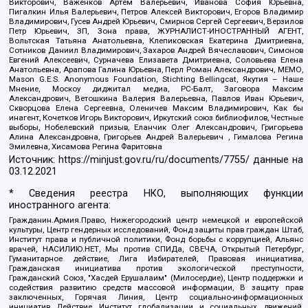
Викторович, Важенков Артем Валерьевич, Иванова София Юрьевна,
Пигалкин Илья Валерьевич, Петров Алексей Викторович, Егоров Владимир
Владимирович, Гусев Андрей Юрьевич, Смирнов Сергей Сергеевич, Верзилов
Петр Юрьевич, ЗП, Зона права, ЖУРНАЛИСТ-ИНОСТРАННЫЙ АГЕНТ,
Вольтская Татьяна Анатольевна, Клепиковская Екатерина Дмитриевна,
Сотников Даниил Владимирович, Захаров Андрей Вячеславович, Симонов
Евгений Алексеевич, Сурначева Елизавета Дмитриевна, Соловьева Елена
Анатольевна, Арапова Галина Юрьевна, Перл Роман Александрович, МЕМО,
Mason G.E.S. Anonymous Foundation, Stichting Bellingcat, Якутия – Наше
Мнение, Москоу диджитал медиа, РС-Балт, Заговора Максим
Александрович, Ветошкина Валерия Валерьевна, Павлов Иван Юрьевич,
Скворцова Елена Сергеевна, Оленичев Максим Владимирович, Как бы
инагент, Кочетков Игорь Викторович, Иркутский союз библиофилов, Честные
выборы, Нобелевский призыв, Еланчик Олег Александрович, Григорьева
Алина Александровна, Григорьев Андрей Валерьевич , Гималова Регина
Эмилевна, Хисамова Регина Фаритовна
Источник:
https://minjust.gov.ru/ru/documents/7755/
данные на
03.12.2021
* Сведения реестра НКО, выполняющих функции
иностранного агента:
Гражданин.Армия.Право, Нижегородский центр немецкой и европейской
культуры, Центр гендерных исследований, Фонд защиты прав граждан Штаб,
Институт права и публичной политики, Фонд борьбы с коррупцией, Альянс
врачей, НАСИЛИЮ.НЕТ, Мы против СПИДа, СВЕЧА, Открытый Петербург,
Гуманитарное действие, Лига Избирателей, Правовая инициатива,
Гражданская инициатива против экологической преступности,
Гражданский Союз, "Хасдей Ерушалаим" (Милосердие), Центр поддержки и
содействия развитию средств массовой информации, В защиту прав
заключенных, Горячая Линия, Центр социально-информационных
инициатив Действие, Институт глобализации и социальных движений,