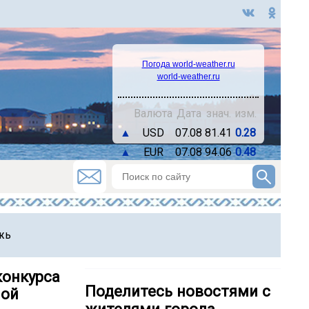
Погода world-weather.ru
world-weather.ru
Валюта
Дата
знач.
изм.
▲
USD
07.08
81.41
0.28
▲
EUR
07.08
94.06
0.48
жь
конкурса
Поделитесь новостями с
ной
жителями города