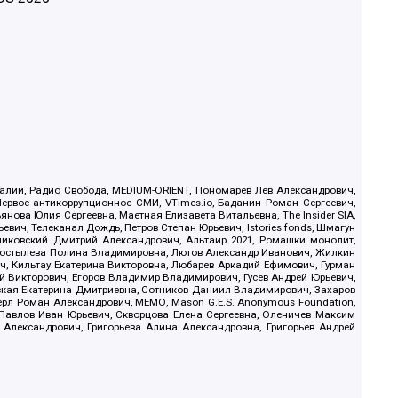
.Реалии, Радио Свобода, MEDIUM-ORIENT, Пономарев Лев Александрович,
ервое антикоррупционное СМИ, VTimes.io, Баданин Роман Сергеевич,
ова Юлия Сергеевна, Маетная Елизавета Витальевна, The Insider SIA,
ич, Телеканал Дождь, Петров Степан Юрьевич, Istories fonds, Шмагун
иковский Дмитрий Александрович, Альтаир 2021, Ромашки монолит,
, Костылева Полина Владимировна, Лютов Александр Иванович, Жилкин
, Кильтау Екатерина Викторовна, Любарев Аркадий Ефимович, Гурман
й Викторович, Егоров Владимир Владимирович, Гусев Андрей Юрьевич,
ская Екатерина Дмитриевна, Сотников Даниил Владимирович, Захаров
ерл Роман Александрович, МЕМО, Mason G.E.S. Anonymous Foundation,
, Павлов Иван Юрьевич, Скворцова Елена Сергеевна, Оленичев Максим
 Александрович, Григорьева Алина Александровна, Григорьев Андрей