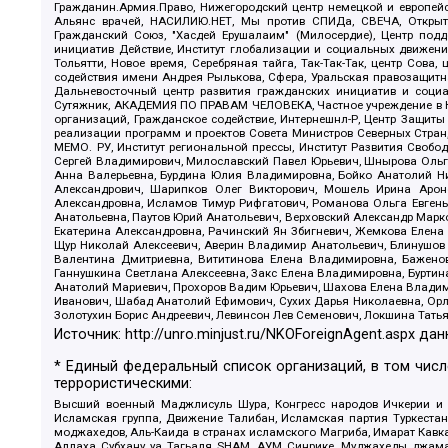
Гражданин.Армия.Право, Нижегородский центр немецкой и европейск
Альянс врачей, НАСИЛИЮ.НЕТ, Мы против СПИДа, СВЕЧА, Открытый
Гражданский Союз, "Хасдей Ерушалаим" (Милосердие), Центр под
инициатив Действие, Институт глобализации и социальных движен
Тольятти, Новое время, Серебряная тайга, Так-Так-Так, центр Сова
содействия имени Андрея Рылькова, Сфера, Уральская правозащитна
Дальневосточный центр развития гражданских инициатив и социа
Сутяжник, АКАДЕМИЯ ПО ПРАВАМ ЧЕЛОВЕКА, Частное учреждение в Ка
организаций, Гражданское содействие, Интернешнл-Р, Центр Защиты
реализации программ и проектов Совета Министров Северных Стран
МЕМО. РУ, Институт региональной прессы, Институт Развития Своб
Сергей Владимирович, Милославский Павел Юрьевич, Шнырова Ольга
Анна Валерьевна, Бурдина Юлия Владимировна, Бойко Анатолий Ник
Александрович, Шарипков Олег Викторович, Мошель Ирина Ароно
Александровна, Исламов Тимур Рифгатович, Романова Ольга Евгень
Анатольевна, Паутов Юрий Анатольевич, Верховский Александр Марк
Екатерина Александровна, Рачинский Ян Збигневич, Жемкова Елена 
Щур Николай Алексеевич, Аверин Владимир Анатольевич, Блинушов 
Валентина Дмитриевна, Вититинова Елена Владимировна, Баженов
Ганнушкина Светлана Алексеевна, Закс Елена Владимировна, Буртин
Анатолий Мариевич, Прохоров Вадим Юрьевич, Шахова Елена Владими
Иванович, Шабад Анатолий Ефимович, Сухих Дарья Николаевна, Орл
Золотухин Борис Андреевич, Левинсон Лев Семенович, Локшина Тать
Источник:
http://unro.minjust.ru/NKOForeignAgent.aspx
дан
* Единый федеральный список организаций, в том чис
террористическими:
Высший военный Маджлисуль Шура, Конгресс народов Ичкерии и Да
Исламская группа, Движение Талибан, Исламская партия Туркест
моджахедов, Аль-Каида в странах исламского Магриба, Имарат Кавка
Аллаха Субхану уа Тагьаля SHAM, АУМ Синрике, Муджахеды джамаа