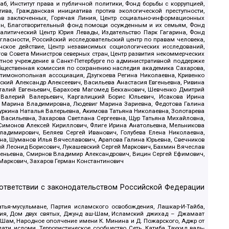
б, Институт права и публичной политики, Фонд борьбы с коррупцией,
ива, Гражданская инициатива против экологической преступности,
рав заключенных, Горячая Линия, Центр социально-информационных
дан, Благотворительный фонд помощи осужденным и их семьям, Фонд
 Аналитический Центр Юрия Левады, Издательство Парк Гагарина, Фонд
гласности, Российский исследовательский центр по правам человека,
ское действие, Центр независимых социологических исследований,
в Совета Министров северных стран, Центр развития некоммерческих
стное учреждение в Санкт-Петербурге по административной поддержке
Общественная комиссия по сохранению наследия академика Сахарова,
нтимонопольная ассоциация, Дзугкоева Регина Николаевна, Кривенко
кий Александр Алексеевич, Васильева Анастасия Евгеньевна, Ривина
италий Евгеньевич, Барахоев Магомед Бекханович, Шевченко Дмитрий
 Валерий Валерьевич, Каргалицкий Борис Юльевич, Исакова Ирина
ва Марина Владимировна, Людевиг Марина Зариевна, Федотова Галина
уркина Наталья Валерьевна, Акимова Татьяна Николаевна, Золотарева
 Васильевна, Захарова Светлана Сергеевна, Щур Татьяна Михайловна,
 Симонов Алексей Кириллович, Флиге Ирина Анатольевна, Мельникова
адимирович, Беляев Сергей Иванович, Голубева Елена Николаевна,
вна, Шуманов Илья Вячеславович, Арапова Галина Юрьевна, Свечников
ий Леонид Борисович, Лукашевский Сергей Маркович, Бахмин Вячеслав
геньевна, Смирнов Владимир Александрович, Вицин Сергей Ефимович,
 Маркович, Захаров Герман Константинович
оответствии с законодательством Российской Федерации
тья-мусульмане, Партия исламского освобождения, Лашкар-И-Тайба,
дия, Дом двух святых, Джунд аш-Шам, Исламский джихад – Джамаат
ш-Шам, Народное ополчение имени К. Минина и Д. Пожарского, Аджр от
и исломи, Террористическое сообщество Сеть, Катиба Таухид валь-