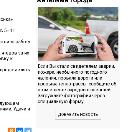
ссика»
в 5–11
ожнило работу
чтецов за их
овку к
Если Вы стали свидетелем аварии,
 представлять
пожара, необычного погодного
явления, провала дороги или
прорыва теплотрассы, сообщите об
этом в ленте народных новостей.
Загружайте фотографии через
специальную форму.
ледующем
иями. Удачи и
ДОБАВИТЬ НОВОСТЬ