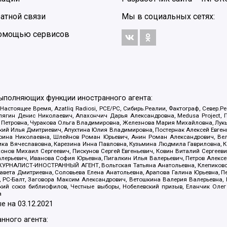
атной связи
Мы в социальных сетях:
 помощью сервисов
выполняющих функции иностранного агента:
 Настоящее Время, Azatliq Radiosi, PCE/PC, Сибирь.Реалии, Фактограф, Север
ягин Денис Николаевич, Апахончич Дарья Александровна, Medusa Project, П
етровна, Чуракова Ольга Владимировна, Железнова Мария Михайловна, Лукьян
й Илья Дмитриевич, Апухтина Юлия Владимировна, Постернак Алексей Евгеньев
рина Николаевна, Шлейнов Роман Юрьевич, Анин Роман Александрович, Вел
оника Вячеславовна, Карезина Инна Павловна, Кузьмина Людмила Гавриловна
ов Михаил Сергеевич, Пискунов Сергей Евгеньевич, Ковин Виталий Сергеевич
алерьевич, Иванова София Юрьевна, Пигалкин Илья Валерьевич, Петров Алексе
а, ЖУРНАЛИСТ-ИНОСТРАННЫЙ АГЕНТ, Вольтская Татьяна Анатольевна, Клепиков
авета Дмитриевна, Соловьева Елена Анатольевна, Арапова Галина Юрьевна, П
иа, РС-Балт, Заговора Максим Александрович, Ветошкина Валерия Валерьевна
ский союз библиофилов, Честные выборы, Нобелевский призыв, Еланчик Олег
а
е на
03.12.2021
нного агента: