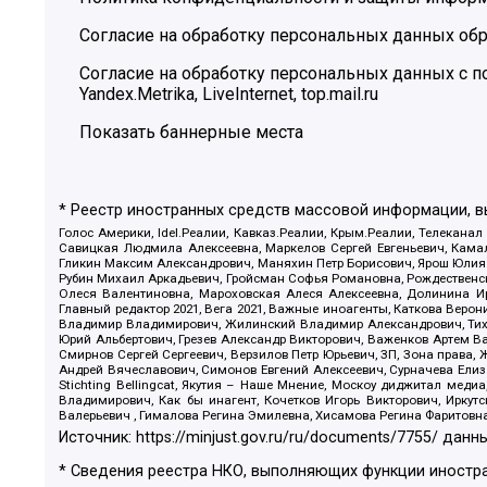
Согласие на обработку персональных данных обр
Согласие на обработку персональных данных с
Yandex.Metrika, LiveInternet, top.mail.ru
Показать баннерные места
* Реестр иностранных средств массовой информации, 
Голос Америки, Idel.Реалии, Кавказ.Реалии, Крым.Реалии, Телеканал
Савицкая Людмила Алексеевна, Маркелов Сергей Евгеньевич, Камал
Гликин Максим Александрович, Маняхин Петр Борисович, Ярош Юлия П
Рубин Михаил Аркадьевич, Гройсман Софья Романовна, Рождественски
Олеся Валентиновна, Мароховская Алеся Алексеевна, Долинина И
Главный редактор 2021, Вега 2021, Важные иноагенты, Каткова Вер
Владимир Владимирович, Жилинский Владимир Александрович, Тихон
Юрий Альбертович, Грезев Александр Викторович, Важенков Артем В
Смирнов Сергей Сергеевич, Верзилов Петр Юрьевич, ЗП, Зона прав
Андрей Вячеславович, Симонов Евгений Алексеевич, Сурначева Елиз
Stichting Bellingcat, Якутия – Наше Мнение, Москоу диджитал мед
Владимирович, Как бы инагент, Кочетков Игорь Викторович, Иркут
Валерьевич , Гималова Регина Эмилевна, Хисамова Регина Фаритовн
Источник:
https://minjust.gov.ru/ru/documents/7755/
данны
* Сведения реестра НКО, выполняющих функции иностра