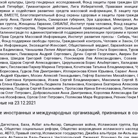
ой культуры, Центр гендерных исследований, Фонд защиты прав граждан Шта
 Петербург, Гуманитарное действие, Лига Избирателей, Правовая инициат
держки и содействия развитию средств массовой информации, В защиту п
ий, ВМЕСТЕ, Благотворительный фонд охраны здоровья и защиты прав граж
, центр Анна, Проект Апрель, Самарская губерния, Эра здоровья, Мемориал,
я группа, Женщины Евразии, СИБАЛЬТ, Институт прав человека, Фонд защиты 
льного партнерства, Пермский региональный правозащитный центр, Граждан
лининграде по административной поддержке реализации программ и проекто
 Прав Средств Массовой Информации, Институт развития прессы - Сибирь, Ча
, Фонд поддержки свободы прессы, Гражданский контроль, Человек и Закон, 
оды Информации, Экозащита!-Женсовет, Общественный вердикт, Евразийская а
 Вадимовна, Чанышева Лилия Айратовна, Сидорович Ольга Борисовна, Туровс
олаевич, Пивоваров Андрей Сергеевич, Дугин Сергей Георгиевич, Аверин В
вна, Шведов Григорий Сергеевич, Пономарев Лев Александрович, Созаев
евна, Щаров Сергей Алексадрович, Цирульников Борис Альбертович, Халидо
ович, Пислакова-Паркер Марина Петровна, Кочеткова Татьяна Владимировна, Ч
Борисовна, Гудков Лев Дмитриевич, Илларионова Юлия Юрьевна, Саранг Анна
Андрей Юрьевич, Мосин Алексей Геннадьевич, Гефтер Валентин Михайлович,
а Светлана Куприяновна, Исаев Сергей Владимирович, Максимов Сергей Вл
а Елена Юрьевна, Гендель Людмила Залмановна, Кокорина Екатерина Алексее
ровна, Подузов Сергей Васильевич, Протасова Ирина Вячеславовна, Литинск
ов Олег Петрович, Добровольская Анна Дмитриевна, Королева Александра Ев
яна Иосифовна, Орлов Олег Петрович, Полякова Мара Федоровна, Резник Генри
ные на
23.12.2021
ле иностранных и международных организаций, признанных в с
гестана, База, Асбат аль-Ансар, Священная война, Исламская группа, Бра
ана, Общество социальных реформ, Общество возрождения исламского насле
з, АБТО, Правый сектор, Исламское государство, Джабха аль-Нусра ли-Ахль а
та Ат-Тавхида Валь-Джихад, Чистопольский Джамаат, Рохнамо ба суи давлат