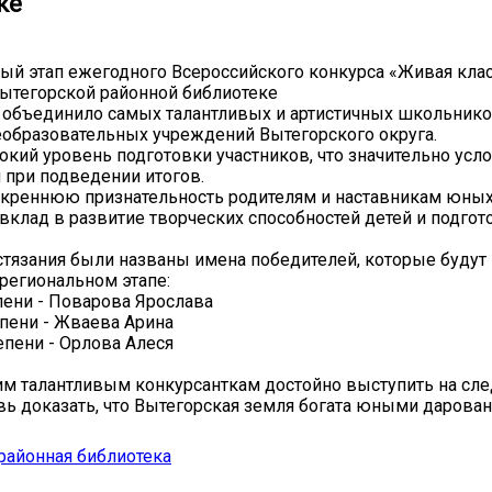
ке
й этап ежегодного Всероссийского конкурса «Живая кла
Вытегорской районной библиотеке
 объединило самых талантливых и артистичных школьнико
образовательных учреждений Вытегорского округа.
кий уровень подготовки участников, что значительно усл
при подведении итогов.
реннюю признательность родителям и наставникам юных 
клад в развитие творческих способностей детей и подгот
стязания были названы имена победителей, которые будут
 региональном этапе:
епени - Поварова Ярослава
епени - Жваева Арина
тепени - Орлова Алеся
м талантливым конкурсанткам достойно выступить на с
вь доказать, что Вытегорская земля богата юными дарован
!
районная библиотека