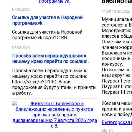
библиоте
07.08.2026
11:39
18.03.2026
Ссылка для участия в Народной
Муниципальны
программе:vk.
состоялся в 
Мероприятие
Ссылка для участия в Народной
классов обще
программе:vk.cc/cYD1RG.
Отметим высо
членам жюри 
07.08.2026
Выражаем иск
Просьба всем неравнодушным к
неоценимый в
нашему краю перейти по ссылке: .
конкурсу.
По итогам со
Просьба всем неравнодушным к
наш округ на
нашему краю перейти по ссылке:
Лауреат I ст
https://vk.cc/cYD1RG. Ваши
Лауреат II ст
предложения будут учтены и приняты
Лауреат III с
в работу.
Желаем наши
уровне и вно
новых побед
Вытегорская 
16