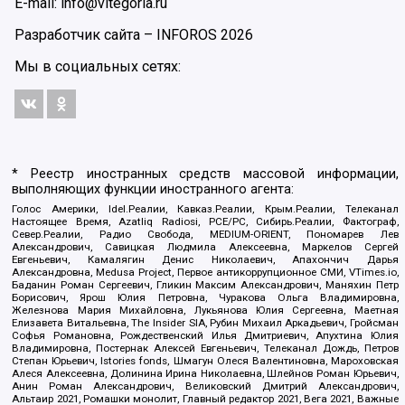
E-mail: info@vitegoria.ru
Разработчик сайта –
INFOROS
2026
Мы в социальных сетях:
* Реестр иностранных средств массовой информации,
выполняющих функции иностранного агента:
Голос Америки, Idel.Реалии, Кавказ.Реалии, Крым.Реалии, Телеканал
Настоящее Время, Azatliq Radiosi, PCE/PC, Сибирь.Реалии, Фактограф,
Север.Реалии, Радио Свобода, MEDIUM-ORIENT, Пономарев Лев
Александрович, Савицкая Людмила Алексеевна, Маркелов Сергей
Евгеньевич, Камалягин Денис Николаевич, Апахончич Дарья
Александровна, Medusa Project, Первое антикоррупционное СМИ, VTimes.io,
Баданин Роман Сергеевич, Гликин Максим Александрович, Маняхин Петр
Борисович, Ярош Юлия Петровна, Чуракова Ольга Владимировна,
Железнова Мария Михайловна, Лукьянова Юлия Сергеевна, Маетная
Елизавета Витальевна, The Insider SIA, Рубин Михаил Аркадьевич, Гройсман
Софья Романовна, Рождественский Илья Дмитриевич, Апухтина Юлия
Владимировна, Постернак Алексей Евгеньевич, Телеканал Дождь, Петров
Степан Юрьевич, Istories fonds, Шмагун Олеся Валентиновна, Мароховская
Алеся Алексеевна, Долинина Ирина Николаевна, Шлейнов Роман Юрьевич,
Анин Роман Александрович, Великовский Дмитрий Александрович,
Альтаир 2021, Ромашки монолит, Главный редактор 2021, Вега 2021, Важные