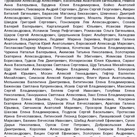
Туровский Александр Алексеевич, Васильева Анастасия Евгеньевна, Ривина
Анна Валерьевна, Бурдина Юлия Владимировна, Бойко Анатолий
Николаевич, Пивоваров Андрей Сергеевич, Дугин Сергей Георгиевич, Аверин
Виталий Евгеньевич, Барахоев Магомед Бекханович, Шевченко Дмитрий
Александрович, Шарипков Олег Викторович, Мошель Ирина Ароновна,
Шведов Григорий Сергеевич, Пономарев Лев Александрович, Созаев
Валерий Валерьевич, Каргалицкий Борис Юльевич, Исакова Ирина
Александровна, Исламов Тимур Рифгатович, Романова Ольга Евгеньевна,
Щаров Сергей Алексадрович, Цирульников Борис Альбертович, Халидова
Марина Владимировна, Людевиг Марина Зариевна, Федотова Галина
Анатольевна, Паутов Юрий Анатольевич, Верховский Александр Маркович,
Пислакова-Паркер Марина Петровна, Кочеткова Татьяна Владимировна,
Чуркина Наталья Валерьевна, Акимова Татьяна Николаевна, Золотарева
Екатерина Александровна, Рачинский Ян Збигневич, Жемкова Елена
Борисовна, Гудков Лев Дмитриевич, Илларионова Юлия Юрьевна, Саранг
Анна Васильевна, Захарова Светлана Сергеевна, Щур Татьяна Михайловна,
Щур Николай Алексеевич, Аверин Владимир Анатольевич, Блинушов
Андрей Юрьевич, Мосин Алексей Геннадьевич, Гефтер Валентин
Михайлович, Симонов Алексей Кириллович, Флиге Ирина Анатольевна,
Мельникова Валентина Дмитриевна, Вититинова Елена Владимировна,
Баженова Светлана Куприяновна, Исаев Сергей Владимирович, Максимов
Сергей Владимирович, Беляев Сергей Иванович, Голубева Елена
Николаевна, Ганнушкина Светлана Алексеевна, Закс Елена Владимировна,
Буртина Елена Юрьевна, Гендель Людмила Залмановна, Кокорина
Екатерина Алексеевна, Шуманов Илья Вячеславович, Арапова Галина
Юрьевна, Свечников Анатолий Мариевич, Прохоров Вадим Юрьевич,
Шахова Елена Владимировна, Подузов Сергей Васильевич, Протасова
Ирина Вячеславовна, Литинский Леонид Борисович, Лукашевский Сергей
Маркович, Бахмин Вячеслав Иванович, Шабад Анатолий Ефимович, Сухих
Дарья Николаевна, Орлов Олег Петрович, Добровольская Анна
Дмитриевна, Королева Александра Евгеньевна, Смирнов Владимир
Александрович, Вицин Сергей Ефимович, Золотухин Борис Андреевич,