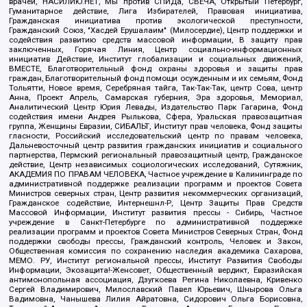
врачей, НАСИЛИЮ.НЕТ, Мы против СПИДа, СВЕЧА, Открытый Петербург,
Гуманитарное действие, Лига Избирателей, Правовая инициатива,
Гражданская инициатива против экологической преступности,
Гражданский Союз, "Хасдей Ерушалаим" (Милосердие), Центр поддержки и
содействия развитию средств массовой информации, В защиту прав
заключенных, Горячая Линия, Центр социально-информационных
инициатив Действие, Институт глобализации и социальных движений,
ВМЕСТЕ, Благотворительный фонд охраны здоровья и защиты прав
граждан, Благотворительный фонд помощи осужденным и их семьям, Фонд
Тольятти, Новое время, Серебряная тайга, Так-Так-Так, центр Сова, центр
Анна, Проект Апрель, Самарская губерния, Эра здоровья, Мемориал,
Аналитический Центр Юрия Левады, Издательство Парк Гагарина, Фонд
содействия имени Андрея Рылькова, Сфера, Уральская правозащитная
группа, Женщины Евразии, СИБАЛЬТ, Институт прав человека, Фонд защиты
гласности, Российский исследовательский центр по правам человека,
Дальневосточный центр развития гражданских инициатив и социального
партнерства, Пермский региональный правозащитный центр, Гражданское
действие, Центр независимых социологических исследований, Сутяжник,
АКАДЕМИЯ ПО ПРАВАМ ЧЕЛОВЕКА, Частное учреждение в Калининграде по
административной поддержке реализации программ и проектов Совета
Министров северных стран, Центр развития некоммерческих организаций,
Гражданское содействие, Интернешнл-Р, Центр Защиты Прав Средств
Массовой Информации, Институт развития прессы - Сибирь, Частное
учреждение в Санкт-Петербурге по административной поддержке
реализации программ и проектов Совета Министров Северных Стран, Фонд
поддержки свободы прессы, Гражданский контроль, Человек и Закон,
Общественная комиссия по сохранению наследия академика Сахарова,
МЕМО. РУ, Институт региональной прессы, Институт Развития Свободы
Информации, Экозащита!-Женсовет, Общественный вердикт, Евразийская
антимонопольная ассоциация, Дзугкоева Регина Николаевна, Кривенко
Сергей Владимирович, Милославский Павел Юрьевич, Шнырова Ольга
Вадимовна, Чанышева Лилия Айратовна, Сидорович Ольга Борисовна,