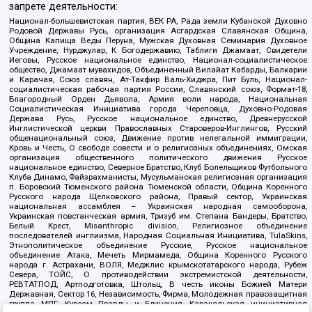
запрете деятельности:
Национал-большевистская партия, ВЕК РА, Рада земли Кубанской Духовно
Родовой Державы Русь, организация Асгардская Славянская Община,
Община Капища Веды Перуна, Мужская Духовная Семинария Духовное
Учреждение, Нурджулар, К Богодержавию, Таблиги Джамаат, Свидетели
Иеговы, Русское национальное единство, Национал-социалистическое
общество, Джамаат мувахидов, Объединенный Вилайат Кабарды, Балкарии
и Карачая, Союз славян, Ат-Такфир Валь-Хиджра, Пит Буль, Национал-
социалистическая рабочая партия России, Славянский союз, Формат-18,
Благородный Орден Дьявола, Армия воли народа, Национальная
Социалистическая Инициатива города Череповца, Духовно-Родовая
Держава Русь, Русское национальное единство, Древнерусской
Инглистической церкви Православных Староверов-Инглингов, Русский
общенациональный союз, Движение против нелегальной иммиграции,
Кровь и Честь, О свободе совести и о религиозных объединениях, Омская
организация общественного политического движения Русское
национальное единство, Северное Братство, Клуб Болельщиков Футбольного
Клуба Динамо, Файзрахманисты, Мусульманская религиозная организация
п. Боровский Тюменского района Тюменской области, Община Коренного
Русского народа Щелковского района, Правый сектор, Украинская
национальная ассамблея – Украинская народная самооборона,
Украинская повстанческая армия, Тризуб им. Степана Бандеры, Братство,
Белый Крест, Misanthropic division, Религиозное объединение
последователей инглиизма, Народная Социальная Инициатива, TulaSkins,
Этнополитическое объединение Русские, Русское национальное
объединение Атака, Мечеть Мирмамеда, Община Коренного Русского
народа г. Астрахани, ВОЛЯ, Меджлис крымскотатарского народа, Рубеж
Севера, ТОЙС, О противодействии экстремистской деятельности,
РЕВТАТПОД, Артподготовка, Штольц, В честь иконы Божией Матери
Державная, Сектор 16, Независимость, Фирма, Молодежная правозащитная
группа МПГ, Курсом Правды и Единения, Каракольская инициативная