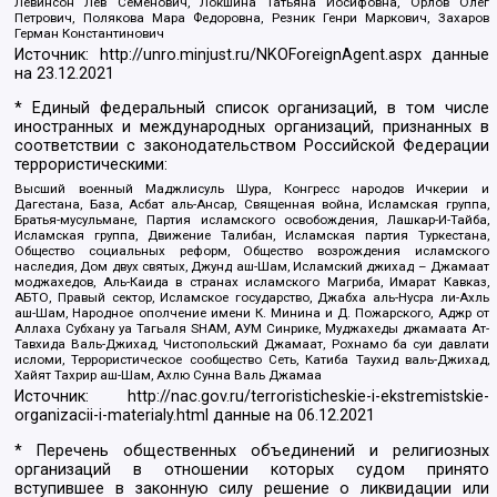
Левинсон Лев Семенович, Локшина Татьяна Иосифовна, Орлов Олег
Петрович, Полякова Мара Федоровна, Резник Генри Маркович, Захаров
Герман Константинович
Источник:
http://unro.minjust.ru/NKOForeignAgent.aspx
данные
на
23.12.2021
* Единый федеральный список организаций, в том числе
иностранных и международных организаций, признанных в
соответствии с законодательством Российской Федерации
террористическими:
Высший военный Маджлисуль Шура, Конгресс народов Ичкерии и
Дагестана, База, Асбат аль-Ансар, Священная война, Исламская группа,
Братья-мусульмане, Партия исламского освобождения, Лашкар-И-Тайба,
Исламская группа, Движение Талибан, Исламская партия Туркестана,
Общество социальных реформ, Общество возрождения исламского
наследия, Дом двух святых, Джунд аш-Шам, Исламский джихад – Джамаат
моджахедов, Аль-Каида в странах исламского Магриба, Имарат Кавказ,
АБТО, Правый сектор, Исламское государство, Джабха аль-Нусра ли-Ахль
аш-Шам, Народное ополчение имени К. Минина и Д. Пожарского, Аджр от
Аллаха Субхану уа Тагьаля SHAM, АУМ Синрике, Муджахеды джамаата Ат-
Тавхида Валь-Джихад, Чистопольский Джамаат, Рохнамо ба суи давлати
исломи, Террористическое сообщество Сеть, Катиба Таухид валь-Джихад,
Хайят Тахрир аш-Шам, Ахлю Сунна Валь Джамаа
Источник:
http://nac.gov.ru/terroristicheskie-i-ekstremistskie-
organizacii-i-materialy.html
данные на
06.12.2021
* Перечень общественных объединений и религиозных
организаций в отношении которых судом принято
вступившее в законную силу решение о ликвидации или