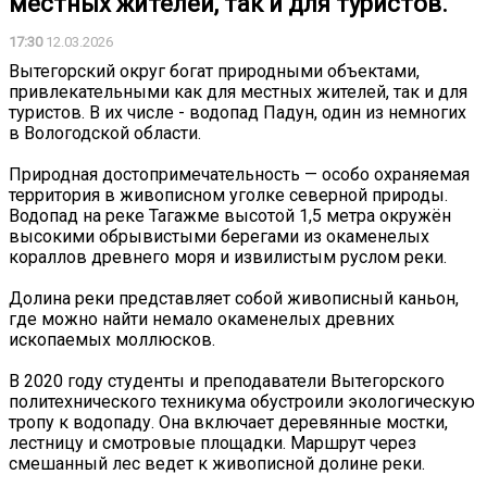
местных жителей, так и для туристов.
17:30
12.03.2026
Вытегорский округ богат природными объектами,
привлекательными как для местных жителей, так и для
туристов. В их числе - водопад Падун, один из немногих
в Вологодской области.
Природная достопримечательность — особо охраняемая
территория в живописном уголке северной природы.
Водопад на реке Тагажме высотой 1,5 метра окружён
высокими обрывистыми берегами из окаменелых
кораллов древнего моря и извилистым руслом реки.
Долина реки представляет собой живописный каньон,
где можно найти немало окаменелых древних
ископаемых моллюсков.
В 2020 году студенты и преподаватели Вытегорского
политехнического техникума обустроили экологическую
тропу к водопаду. Она включает деревянные мостки,
лестницу и смотровые площадки. Маршрут через
смешанный лес ведет к живописной долине реки.