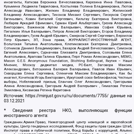
иноагенты, Каткова Вероника Вячеславовна, Карезина Инна Павловна,
Кузьмина Людмила Гавриловна, Костылева Полина Владимировна, Лютов
Александр Иванович, Жилкин Владимир Владимирович, Жилинский
Владимир Александрович, Тихонов Михаил Сергеевич, Пискунов Сергей
Евгеньевич, Ковин Виталий Сергеевич, Кильтау Екатерина Викторовна,
Любарев Аркадий Ефимович, Гурман Юрий Альбертович, Грезев Александр
Викторович, Важенков Артем Валерьевич, Иванова София Юрьевна,
Пигалкин Илья Валерьевич, Петров Алексей Викторович, Егоров Владимир
Владимирович, Гусев Андрей Юрьевич, Смирнов Сергей Сергеевич, Верзилов
Петр Юрьевич, ЗП, Зона права, ЖУРНАЛИСТ-ИНОСТРАННЫЙ АГЕНТ,
Вольтская Татьяна Анатольевна, Клепиковская Екатерина Дмитриевна,
Сотников Даниил Владимирович, Захаров Андрей Вячеславович, Симонов
Евгений Алексеевич, Сурначева Елизавета Дмитриевна, Соловьева Елена
Анатольевна, Арапова Галина Юрьевна, Перл Роман Александрович, МЕМО,
Mason G.E.S. Anonymous Foundation, Stichting Bellingcat, Якутия – Наше
Мнение, Москоу диджитал медиа, РС-Балт, Заговора Максим
Александрович, Ветошкина Валерия Валерьевна, Павлов Иван Юрьевич,
Скворцова Елена Сергеевна, Оленичев Максим Владимирович, Как бы
инагент, Кочетков Игорь Викторович, Иркутский союз библиофилов, Честные
выборы, Нобелевский призыв, Еланчик Олег Александрович, Григорьева
Алина Александровна, Григорьев Андрей Валерьевич , Гималова Регина
Эмилевна, Хисамова Регина Фаритовна
Источник:
https://minjust.gov.ru/ru/documents/7755/
данные на
03.12.2021
* Сведения реестра НКО, выполняющих функции
иностранного агента:
Гражданин.Армия.Право, Нижегородский центр немецкой и европейской
культуры, Центр гендерных исследований, Фонд защиты прав граждан Штаб,
Институт права и публичной политики, Фонд борьбы с коррупцией, Альянс