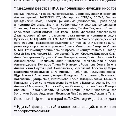
Источник:
https://minjust.gov.ru/ru/documents/7755/
данны
* Сведения реестра НКО, выполняющих функции иностра
Гражданин.Армия.Право, Нижегородский центр немецкой и европейск
Альянс врачей, НАСИЛИЮ.НЕТ, Мы против СПИДа, СВЕЧА, Открытый
Гражданский Союз, "Хасдей Ерушалаим" (Милосердие), Центр под
инициатив Действие, Институт глобализации и социальных движен
Тольятти, Новое время, Серебряная тайга, Так-Так-Так, центр Сова
содействия имени Андрея Рылькова, Сфера, Уральская правозащитна
Дальневосточный центр развития гражданских инициатив и социа
Сутяжник, АКАДЕМИЯ ПО ПРАВАМ ЧЕЛОВЕКА, Частное учреждение в Ка
организаций, Гражданское содействие, Интернешнл-Р, Центр Защиты
реализации программ и проектов Совета Министров Северных Стран
МЕМО. РУ, Институт региональной прессы, Институт Развития Своб
Сергей Владимирович, Милославский Павел Юрьевич, Шнырова Ольга
Анна Валерьевна, Бурдина Юлия Владимировна, Бойко Анатолий Ник
Александрович, Шарипков Олег Викторович, Мошель Ирина Ароно
Александровна, Исламов Тимур Рифгатович, Романова Ольга Евгень
Анатольевна, Паутов Юрий Анатольевич, Верховский Александр Марк
Екатерина Александровна, Рачинский Ян Збигневич, Жемкова Елена 
Щур Николай Алексеевич, Аверин Владимир Анатольевич, Блинушов 
Валентина Дмитриевна, Вититинова Елена Владимировна, Баженов
Ганнушкина Светлана Алексеевна, Закс Елена Владимировна, Буртин
Анатолий Мариевич, Прохоров Вадим Юрьевич, Шахова Елена Владими
Иванович, Шабад Анатолий Ефимович, Сухих Дарья Николаевна, Орл
Золотухин Борис Андреевич, Левинсон Лев Семенович, Локшина Тать
Источник:
http://unro.minjust.ru/NKOForeignAgent.aspx
дан
* Единый федеральный список организаций, в том чис
террористическими: