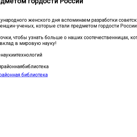
едметом гордости России
ународного женского дня вспоминаем разработки советск
енщин-ученых, которые стали предметом гордости России
точки, чтобы узнать больше о наших соотечественницах, к
вклад в мировую науку!
енаукиитехнологий
ярайоннаябиблиотека
районная библиотека