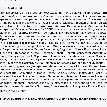
е на
03.12.2021
нного агента:
ой культуры, Центр гендерных исследований, Фонд защиты прав граждан Шта
 Петербург, Гуманитарное действие, Лига Избирателей, Правовая инициат
держки и содействия развитию средств массовой информации, В защиту п
ий, ВМЕСТЕ, Благотворительный фонд охраны здоровья и защиты прав граж
, центр Анна, Проект Апрель, Самарская губерния, Эра здоровья, Мемориал,
я группа, Женщины Евразии, СИБАЛЬТ, Институт прав человека, Фонд защиты 
льного партнерства, Пермский региональный правозащитный центр, Граждан
лининграде по административной поддержке реализации программ и проекто
 Прав Средств Массовой Информации, Институт развития прессы - Сибирь, Ча
, Фонд поддержки свободы прессы, Гражданский контроль, Человек и Закон, 
оды Информации, Экозащита!-Женсовет, Общественный вердикт, Евразийская а
 Вадимовна, Чанышева Лилия Айратовна, Сидорович Ольга Борисовна, Туровс
олаевич, Пивоваров Андрей Сергеевич, Дугин Сергей Георгиевич, Аверин В
вна, Шведов Григорий Сергеевич, Пономарев Лев Александрович, Созаев
евна, Щаров Сергей Алексадрович, Цирульников Борис Альбертович, Халидо
ович, Пислакова-Паркер Марина Петровна, Кочеткова Татьяна Владимировна, Ч
Борисовна, Гудков Лев Дмитриевич, Илларионова Юлия Юрьевна, Саранг Анна
Андрей Юрьевич, Мосин Алексей Геннадьевич, Гефтер Валентин Михайлович,
а Светлана Куприяновна, Исаев Сергей Владимирович, Максимов Сергей Вл
а Елена Юрьевна, Гендель Людмила Залмановна, Кокорина Екатерина Алексее
ровна, Подузов Сергей Васильевич, Протасова Ирина Вячеславовна, Литинск
ов Олег Петрович, Добровольская Анна Дмитриевна, Королева Александра Ев
яна Иосифовна, Орлов Олег Петрович, Полякова Мара Федоровна, Резник Генри
ные на
23.12.2021
ле иностранных и международных организаций, признанных в с