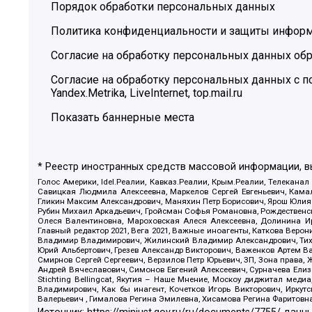
Порядок обработки персональных данных
Политика конфиденциальности и защиты инфор
Согласие на обработку персональных данных обр
Согласие на обработку персональных данных с
Yandex.Metrika, LiveInternet, top.mail.ru
Показать баннерные места
* Реестр иностранных средств массовой информации, 
Голос Америки, Idel.Реалии, Кавказ.Реалии, Крым.Реалии, Телеканал
Савицкая Людмила Алексеевна, Маркелов Сергей Евгеньевич, Камал
Гликин Максим Александрович, Маняхин Петр Борисович, Ярош Юлия П
Рубин Михаил Аркадьевич, Гройсман Софья Романовна, Рождественски
Олеся Валентиновна, Мароховская Алеся Алексеевна, Долинина И
Главный редактор 2021, Вега 2021, Важные иноагенты, Каткова Вер
Владимир Владимирович, Жилинский Владимир Александрович, Тихон
Юрий Альбертович, Грезев Александр Викторович, Важенков Артем В
Смирнов Сергей Сергеевич, Верзилов Петр Юрьевич, ЗП, Зона прав
Андрей Вячеславович, Симонов Евгений Алексеевич, Сурначева Елиз
Stichting Bellingcat, Якутия – Наше Мнение, Москоу диджитал мед
Владимирович, Как бы инагент, Кочетков Игорь Викторович, Иркут
Валерьевич , Гималова Регина Эмилевна, Хисамова Регина Фаритовн