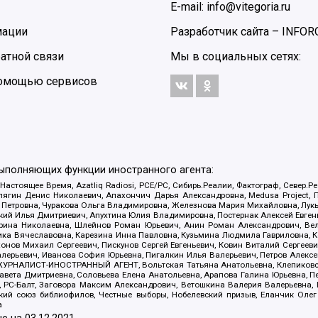
E-mail: info@vitegoria.ru
мации
Разработчик сайта –
INFOR
атной связи
Мы в социальных сетях:
 помощью сервисов
выполняющих функции иностранного агента:
 Настоящее Время, Azatliq Radiosi, PCE/PC, Сибирь.Реалии, Фактограф, Север
ягин Денис Николаевич, Апахончич Дарья Александровна, Medusa Project, П
етровна, Чуракова Ольга Владимировна, Железнова Мария Михайловна, Лукьян
й Илья Дмитриевич, Апухтина Юлия Владимировна, Постернак Алексей Евгеньев
рина Николаевна, Шлейнов Роман Юрьевич, Анин Роман Александрович, Вел
оника Вячеславовна, Карезина Инна Павловна, Кузьмина Людмила Гавриловна
ов Михаил Сергеевич, Пискунов Сергей Евгеньевич, Ковин Виталий Сергеевич
алерьевич, Иванова София Юрьевна, Пигалкин Илья Валерьевич, Петров Алексе
а, ЖУРНАЛИСТ-ИНОСТРАННЫЙ АГЕНТ, Вольтская Татьяна Анатольевна, Клепиков
авета Дмитриевна, Соловьева Елена Анатольевна, Арапова Галина Юрьевна, П
иа, РС-Балт, Заговора Максим Александрович, Ветошкина Валерия Валерьевна
ский союз библиофилов, Честные выборы, Нобелевский призыв, Еланчик Олег
а