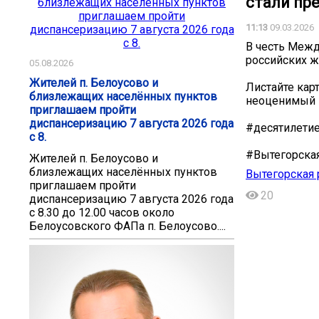
стали пр
11:13
09.03.2026
В честь Межд
российских ж
05.08.2026
Жителей п. Белоусово и
Листайте кар
близлежащих населённых пунктов
неоценимый 
приглашаем пройти
диспансеризацию 7 августа 2026 года
#десятилети
с 8.
#Вытегорска
Жителей п. Белоусово и
близлежащих населённых пунктов
Вытегорская 
приглашаем пройти
20
диспансеризацию 7 августа 2026 года
с 8.30 до 12.00 часов около
Белоусовского ФАПа п. Белоусово....