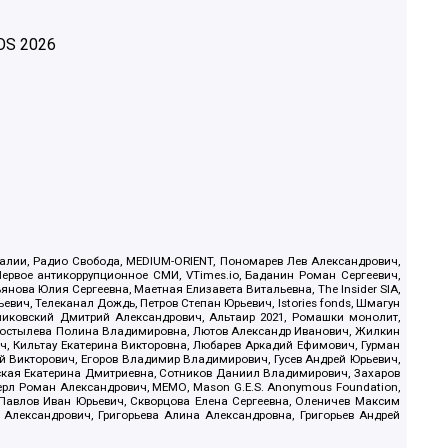
OS
2026
.Реалии, Радио Свобода, MEDIUM-ORIENT, Пономарев Лев Александрович,
ервое антикоррупционное СМИ, VTimes.io, Баданин Роман Сергеевич,
ова Юлия Сергеевна, Маетная Елизавета Витальевна, The Insider SIA,
ич, Телеканал Дождь, Петров Степан Юрьевич, Istories fonds, Шмагун
иковский Дмитрий Александрович, Альтаир 2021, Ромашки монолит,
, Костылева Полина Владимировна, Лютов Александр Иванович, Жилкин
, Кильтау Екатерина Викторовна, Любарев Аркадий Ефимович, Гурман
й Викторович, Егоров Владимир Владимирович, Гусев Андрей Юрьевич,
ская Екатерина Дмитриевна, Сотников Даниил Владимирович, Захаров
ерл Роман Александрович, МЕМО, Mason G.E.S. Anonymous Foundation,
, Павлов Иван Юрьевич, Скворцова Елена Сергеевна, Оленичев Максим
 Александрович, Григорьева Алина Александровна, Григорьев Андрей