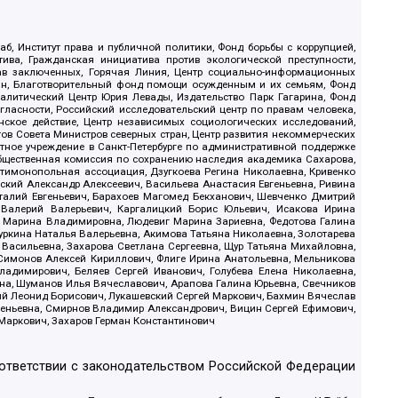
б, Институт права и публичной политики, Фонд борьбы с коррупцией,
ива, Гражданская инициатива против экологической преступности,
рав заключенных, Горячая Линия, Центр социально-информационных
дан, Благотворительный фонд помощи осужденным и их семьям, Фонд
 Аналитический Центр Юрия Левады, Издательство Парк Гагарина, Фонд
гласности, Российский исследовательский центр по правам человека,
ское действие, Центр независимых социологических исследований,
в Совета Министров северных стран, Центр развития некоммерческих
стное учреждение в Санкт-Петербурге по административной поддержке
Общественная комиссия по сохранению наследия академика Сахарова,
нтимонопольная ассоциация, Дзугкоева Регина Николаевна, Кривенко
кий Александр Алексеевич, Васильева Анастасия Евгеньевна, Ривина
италий Евгеньевич, Барахоев Магомед Бекханович, Шевченко Дмитрий
 Валерий Валерьевич, Каргалицкий Борис Юльевич, Исакова Ирина
ва Марина Владимировна, Людевиг Марина Зариевна, Федотова Галина
уркина Наталья Валерьевна, Акимова Татьяна Николаевна, Золотарева
 Васильевна, Захарова Светлана Сергеевна, Щур Татьяна Михайловна,
 Симонов Алексей Кириллович, Флиге Ирина Анатольевна, Мельникова
адимирович, Беляев Сергей Иванович, Голубева Елена Николаевна,
вна, Шуманов Илья Вячеславович, Арапова Галина Юрьевна, Свечников
ий Леонид Борисович, Лукашевский Сергей Маркович, Бахмин Вячеслав
геньевна, Смирнов Владимир Александрович, Вицин Сергей Ефимович,
 Маркович, Захаров Герман Константинович
оответствии с законодательством Российской Федерации