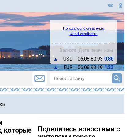
Погода world-weather.ru
world-weather.ru
Валюта
Дата
знач.
изм.
▲
USD
06.08
80.93
0.86
▲
EUR
06.08
93.19
1.23
жь
м
Поделитесь новостями с
, которые
жителями города