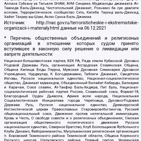
Аллаха Субхану уа Тагьаля SHAM, АУМ Синрике, Муджахеды джамаата Ат-
Тавхида Валь-Джихад, Чистопольский Джамаат, Рохнамо ба суи давлати
исломи, Террористическое сообщество Сеть, Катиба Таухид валь-Джихад,
Хайят Тахрир аш-Шам, Ахлю Сунна Валь Джамаа
Источник:
http://nac.gov.ru/terroristicheskie-i-ekstremistskie-
organizacii-i-materialy.html
данные на
06.12.2021
* Перечень общественных объединений и религиозных
организаций в отношении которых судом принято
вступившее в законную силу решение о ликвидации или
запрете деятельности:
Национал-большевистская партия, ВЕК РА, Рада земли Кубанской Духовно
Родовой Державы Русь, организация Асгардская Славянская Община,
Община Капища Веды Перуна, Мужская Духовная Семинария Духовное
Учреждение, Нурджулар, К Богодержавию, Таблиги Джамаат, Свидетели
Иеговы, Русское национальное единство, Национал-социалистическое
общество, Джамаат мувахидов, Объединенный Вилайат Кабарды, Балкарии
и Карачая, Союз славян, Ат-Такфир Валь-Хиджра, Пит Буль, Национал-
социалистическая рабочая партия России, Славянский союз, Формат-18,
Благородный Орден Дьявола, Армия воли народа, Национальная
Социалистическая Инициатива города Череповца, Духовно-Родовая
Держава Русь, Русское национальное единство, Древнерусской
Инглистической церкви Православных Староверов-Инглингов, Русский
общенациональный союз, Движение против нелегальной иммиграции,
Кровь и Честь, О свободе совести и о религиозных объединениях, Омская
организация общественного политического движения Русское
национальное единство, Северное Братство, Клуб Болельщиков Футбольного
Клуба Динамо, Файзрахманисты, Мусульманская религиозная организация
п. Боровский Тюменского района Тюменской области, Община Коренного
Русского народа Щелковского района, Правый сектор, Украинская