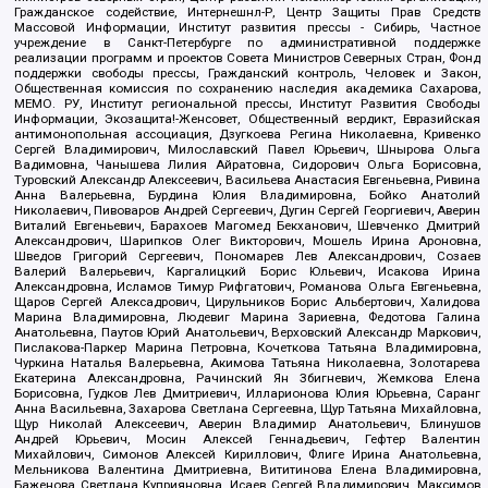
Гражданское содействие, Интернешнл-Р, Центр Защиты Прав Средств
Массовой Информации, Институт развития прессы - Сибирь, Частное
учреждение в Санкт-Петербурге по административной поддержке
реализации программ и проектов Совета Министров Северных Стран, Фонд
поддержки свободы прессы, Гражданский контроль, Человек и Закон,
Общественная комиссия по сохранению наследия академика Сахарова,
МЕМО. РУ, Институт региональной прессы, Институт Развития Свободы
Информации, Экозащита!-Женсовет, Общественный вердикт, Евразийская
антимонопольная ассоциация, Дзугкоева Регина Николаевна, Кривенко
Сергей Владимирович, Милославский Павел Юрьевич, Шнырова Ольга
Вадимовна, Чанышева Лилия Айратовна, Сидорович Ольга Борисовна,
Туровский Александр Алексеевич, Васильева Анастасия Евгеньевна, Ривина
Анна Валерьевна, Бурдина Юлия Владимировна, Бойко Анатолий
Николаевич, Пивоваров Андрей Сергеевич, Дугин Сергей Георгиевич, Аверин
Виталий Евгеньевич, Барахоев Магомед Бекханович, Шевченко Дмитрий
Александрович, Шарипков Олег Викторович, Мошель Ирина Ароновна,
Шведов Григорий Сергеевич, Пономарев Лев Александрович, Созаев
Валерий Валерьевич, Каргалицкий Борис Юльевич, Исакова Ирина
Александровна, Исламов Тимур Рифгатович, Романова Ольга Евгеньевна,
Щаров Сергей Алексадрович, Цирульников Борис Альбертович, Халидова
Марина Владимировна, Людевиг Марина Зариевна, Федотова Галина
Анатольевна, Паутов Юрий Анатольевич, Верховский Александр Маркович,
Пислакова-Паркер Марина Петровна, Кочеткова Татьяна Владимировна,
Чуркина Наталья Валерьевна, Акимова Татьяна Николаевна, Золотарева
Екатерина Александровна, Рачинский Ян Збигневич, Жемкова Елена
Борисовна, Гудков Лев Дмитриевич, Илларионова Юлия Юрьевна, Саранг
Анна Васильевна, Захарова Светлана Сергеевна, Щур Татьяна Михайловна,
Щур Николай Алексеевич, Аверин Владимир Анатольевич, Блинушов
Андрей Юрьевич, Мосин Алексей Геннадьевич, Гефтер Валентин
Михайлович, Симонов Алексей Кириллович, Флиге Ирина Анатольевна,
Мельникова Валентина Дмитриевна, Вититинова Елена Владимировна,
Баженова Светлана Куприяновна, Исаев Сергей Владимирович, Максимов