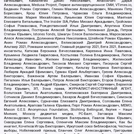
Евгеньевич, Камалягин Денис Николаевич, Апахончич Дарья
Александровна, Medusa Project, Первое антикоррупционное СМИ, VTimes.io,
Баданин Роман Сергеевич, Гликин Максим Александрович, Маняхин Петр
Борисович, Ярош Юлия Петровна, Чуракова Ольга Владимировна,
Железнова Мария Михайловна, Лукьянова Юлия Сергеевна, Маетная
Елизавета Витальевна, The Insider SIA, Рубин Михаил Аркадьевич, Гройсман
Софья Романовна, Рождественский Илья Дмитриевич, Апухтина Юлия
Владимировна, Постернак Алексей Евгеньевич, Телеканал Дождь, Петров
Степан Юрьевич, Istories fonds, Шмагун Олеся Валентиновна, Мароховская
Алеся Алексеевна, Долинина Ирина Николаевна, Шлейнов Роман Юрьевич,
Анин Роман Александрович, Великовский Дмитрий Александрович,
Альтаир 2021, Ромашки монолит, Главный редактор 2021, Вега 2021, Важные
иноагенты, Каткова Вероника Вячеславовна, Карезина Инна Павловна,
Кузьмина Людмила Гавриловна, Костылева Полина Владимировна, Лютов
Александр Иванович, Жилкин Владимир Владимирович, Жилинский
Владимир Александрович, Тихонов Михаил Сергеевич, Пискунов Сергей
Евгеньевич, Ковин Виталий Сергеевич, Кильтау Екатерина Викторовна,
Любарев Аркадий Ефимович, Гурман Юрий Альбертович, Грезев Александр
Викторович, Важенков Артем Валерьевич, Иванова София Юрьевна,
Пигалкин Илья Валерьевич, Петров Алексей Викторович, Егоров Владимир
Владимирович, Гусев Андрей Юрьевич, Смирнов Сергей Сергеевич, Верзилов
Петр Юрьевич, ЗП, Зона права, ЖУРНАЛИСТ-ИНОСТРАННЫЙ АГЕНТ,
Вольтская Татьяна Анатольевна, Клепиковская Екатерина Дмитриевна,
Сотников Даниил Владимирович, Захаров Андрей Вячеславович, Симонов
Евгений Алексеевич, Сурначева Елизавета Дмитриевна, Соловьева Елена
Анатольевна, Арапова Галина Юрьевна, Перл Роман Александрович, МЕМО,
Mason G.E.S. Anonymous Foundation, Stichting Bellingcat, Якутия – Наше
Мнение, Москоу диджитал медиа, РС-Балт, Заговора Максим
Александрович, Ветошкина Валерия Валерьевна, Павлов Иван Юрьевич,
Скворцова Елена Сергеевна, Оленичев Максим Владимирович, Как бы
инагент, Кочетков Игорь Викторович, Иркутский союз библиофилов, Честные
выборы, Нобелевский призыв, Еланчик Олег Александрович, Григорьева