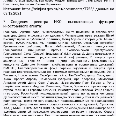
Алина Александровна, Григорьев Андрей Валерьевич , Гималова Регина
Эмилевна, Хисамова Регина Фаритовна
Источник:
https://minjust.gov.ru/ru/documents/7755/
данные на
03.12.2021
* Сведения реестра НКО, выполняющих функции
иностранного агента:
Гражданин.Армия.Право, Нижегородский центр немецкой и европейской
культуры, Центр гендерных исследований, Фонд защиты прав граждан Штаб,
Институт права и публичной политики, Фонд борьбы с коррупцией, Альянс
врачей, НАСИЛИЮ.НЕТ, Мы против СПИДа, СВЕЧА, Открытый Петербург,
Гуманитарное действие, Лига Избирателей, Правовая инициатива,
Гражданская инициатива против экологической преступности,
Гражданский Союз, "Хасдей Ерушалаим" (Милосердие), Центр поддержки и
содействия развитию средств массовой информации, В защиту прав
заключенных, Горячая Линия, Центр социально-информационных
инициатив Действие, Институт глобализации и социальных движений,
ВМЕСТЕ, Благотворительный фонд охраны здоровья и защиты прав
граждан, Благотворительный фонд помощи осужденным и их семьям, Фонд
Тольятти, Новое время, Серебряная тайга, Так-Так-Так, центр Сова, центр
Анна, Проект Апрель, Самарская губерния, Эра здоровья, Мемориал,
Аналитический Центр Юрия Левады, Издательство Парк Гагарина, Фонд
содействия имени Андрея Рылькова, Сфера, Уральская правозащитная
группа, Женщины Евразии, СИБАЛЬТ, Институт прав человека, Фонд защиты
гласности, Российский исследовательский центр по правам человека,
Дальневосточный центр развития гражданских инициатив и социального
партнерства, Пермский региональный правозащитный центр, Гражданское
действие, Центр независимых социологических исследований, Сутяжник,
АКАДЕМИЯ ПО ПРАВАМ ЧЕЛОВЕКА, Частное учреждение в Калининграде по
административной поддержке реализации программ и проектов Совета
Министров северных стран, Центр развития некоммерческих организаций,